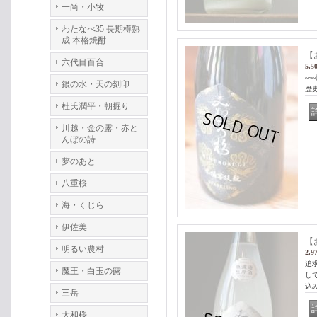
一尚・小牧
わたなべ35 長期樽熟
成 本格焼酎
【
六代目百合
5,5
~
銀の水・天の刻印
歴史
杜氏潤平・朝掘り
川越・金の露・赤と
んぼの詩
夢のあと
八重桜
海・くじら
伊佐美
【
明るい農村
2,9
追
魔王・白玉の露
し
込
三岳
大和桜