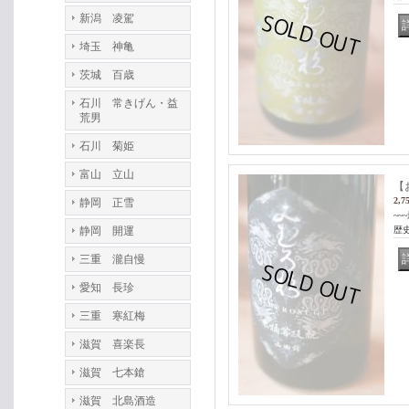
新潟 凌駕
埼玉 神亀
茨城 百歳
石川 常きげん・益
荒男
石川 菊姫
富山 立山
【
2,7
静岡 正雪
~
静岡 開運
歴史
三重 瀧自慢
愛知 長珍
三重 寒紅梅
滋賀 喜楽長
滋賀 七本鎗
滋賀 北島酒造