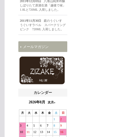
2011年12月03日
八海山純米吟醸
しぼりたて原酒生酒「越後で候」
1.8Lと720ML 入荷しました。
2011年11月30日
庭のうぐいす
うぐいすラベル スパークリング
ピンク 720ML 入荷しました。
メールマガジン
カレンダー
2026年8月
次月»
月
火
水
木
金
土
日
1
2
3
4
5
6
7
8
9
10
11
12
13
14
15
16