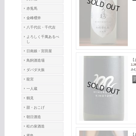
赤兎馬
金峰櫻井
八千代伝・千代吉
よろしく千萬あるべ
し
日南娘・宮田屋
【
鳥飼酒造場
2,2
ダバダ火振
みむ
龍宮
一人蔵
鶴見
甜・おこげ
朝日酒造
松の泉酒造
【
霧島