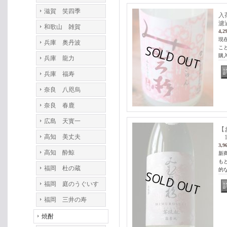
滋賀 笑四季
入
濾
和歌山 雑賀
4,2
現
兵庫 奥丹波
こ
購
兵庫 龍力
兵庫 福寿
奈良 八咫烏
奈良 春鹿
広島 天寳一
【
高知 美丈夫
1.
3,9
高知 酔鯨
新
も
福岡 杜の蔵
的
福岡 庭のうぐいす
福岡 三井の寿
焼酎