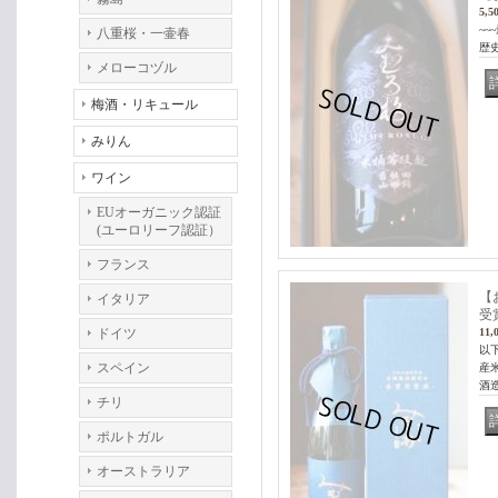
5,5
~
八重桜・一壷春
歴史
メローコヅル
梅酒・リキュール
みりん
ワイン
EUオーガニック認証
(ユーロリーフ認証）
フランス
【
イタリア
受
ドイツ
11,
以
スペイン
産
酒
チリ
ポルトガル
オーストラリア