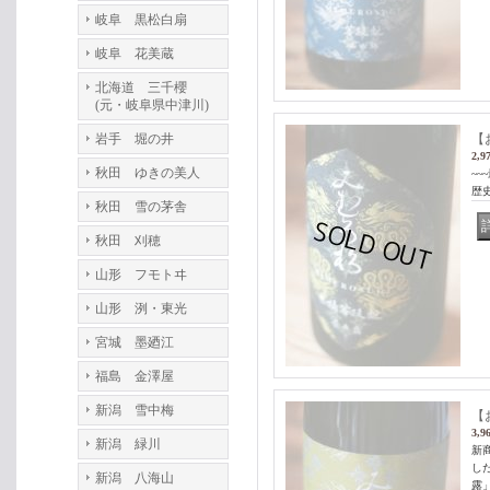
岐阜 黒松白扇
岐阜 花美蔵
北海道 三千櫻
(元・岐阜県中津川)
岩手 堀の井
【
2,9
秋田 ゆきの美人
~
歴史
秋田 雪の茅舎
秋田 刈穂
山形 フモトヰ
山形 洌・東光
宮城 墨廼江
福島 金澤屋
新潟 雪中梅
【
3,9
新潟 緑川
新
し
新潟 八海山
露