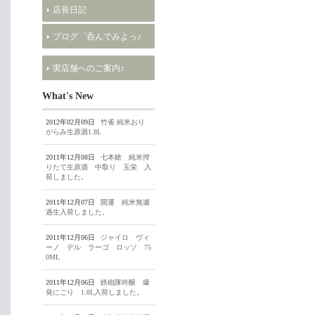
店長日記
ブログ゜呑んでみよっ♪
実店舗へのご案内♪
What's New
2012年02月09日
竹雀 純米おり
がらみ生原酒1.8L
2011年12月08日
七本鎗 純米搾
りたて生原酒 中取り 玉栄 入
荷しました。
2011年12月07日
開運 純米無濾
過生入荷しました。
2011年12月06日
ジャイロ ヴィ
ーノ デル ラーゴ ロッソ 75
0ML
2011年12月06日
鉄砲隊吟醸 爆
発にごり 1.8L入荷しました。