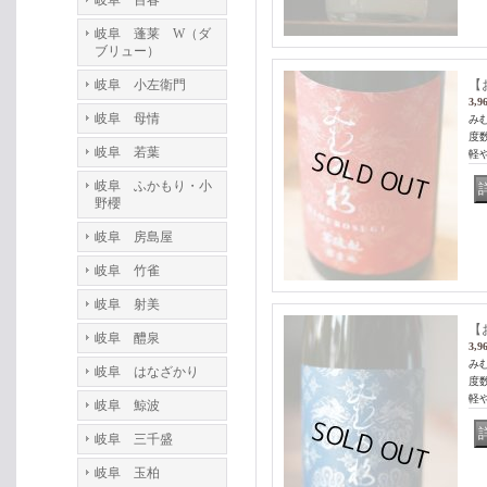
岐阜 百春
岐阜 蓬莱 W（ダ
ブリュー）
岐阜 小左衛門
【
3,9
岐阜 母情
み
度
岐阜 若葉
軽
岐阜 ふかもり・小
野櫻
岐阜 房島屋
岐阜 竹雀
岐阜 射美
【
岐阜 醴泉
3,9
み
岐阜 はなざかり
度
軽
岐阜 鯨波
岐阜 三千盛
岐阜 玉柏