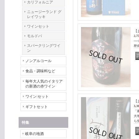
カリフォルニア
ニュージーランド グ
レイワッキ
ワインセット
【
モルドバ
2,7
~
スパークリングワイ
歴史
ン
ノンアルコール
食品・調味料など
毎年大人気のイタリア
の新酒の赤ワイン
ワイン:セット
【
3,3
ギフトセット
「
大
ら
特集
岐阜の地酒