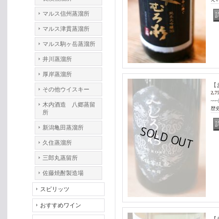
マルス信州蒸溜所
マルス津貫蒸溜所
マルス駒ヶ岳蒸溜所
井川蒸溜所
厚岸蒸溜所
【
その他ウイスキー
2,7
~
木内酒造 八郷蒸留
歴史
所
新潟亀田蒸溜所
久住蒸溜所
三郎丸蒸留所
佐藤焼酎製造場
スピリッツ
おすすめワイン