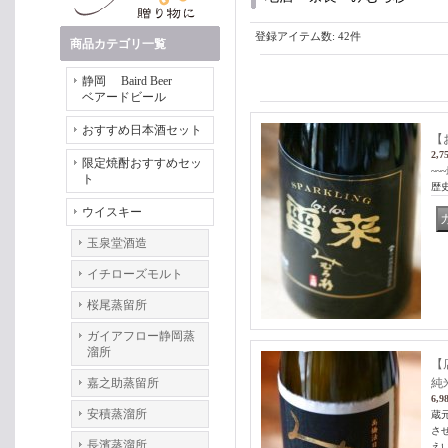
登録アイテム数
:
42件
商品カテゴリ一覧
静岡 Baird Beer
ベアードビール
おすすめ日本酒セット
【お
2,7
限定焼酎おすすめセッ
~
ト
歴史
ウイスキー
玉泉堂酒造
イチローズモルト
桜尾蒸留所
ガイアフロー静岡蒸
溜所
【
嘉之助蒸留所
純
6,9
安積蒸溜所
蔵
さ
長濱蒸溜所
え