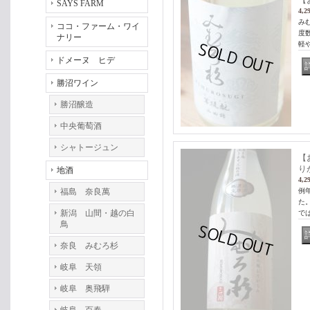
【
SAYS FARM
4,2
み
ココ・ファーム・ワイ
度
ナリー
軽
ドメーヌ ヒデ
勝沼ワイン
勝沼醸造
中央葡萄酒
シャトージュン
【
りが
地酒
4,2
福島 奈良萬
例
た
新潟 山間・越の白
で
鳥
奈良 みむろ杉
岐阜 天領
岐阜 奥飛騨