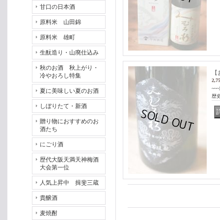
甘口の日本酒
原料米 山田錦
原料米 雄町
生酛造り・山廃仕込み
秋のお酒 秋上がり・
【
冷やおろし特集
2,7
~
夏に美味しい夏のお酒
歴史
しぼりたて・新酒
贈り物におすすめのお
酒たち
にごり酒
歴代大阪天満天神梅酒
大会第一位
人気上昇中 揖斐三蔵
貴醸酒
麦焼酎