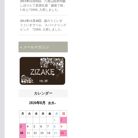
2011年12月03日
八海山純米吟醸
しぼりたて原酒生酒「越後で候」
1.8Lと720ML 入荷しました。
2011年11月30日
庭のうぐいす
うぐいすラベル スパークリング
ピンク 720ML 入荷しました。
メールマガジン
カレンダー
2026年8月
次月»
月
火
水
木
金
土
日
1
2
3
4
5
6
7
8
9
10
11
12
13
14
15
16