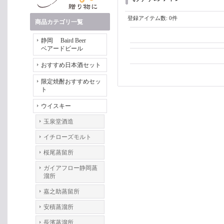
登録アイテム数
:
0件
商品カテゴリ一覧
静岡 Baird Beer
ベアードビール
おすすめ日本酒セット
限定焼酎おすすめセッ
ト
ウイスキー
玉泉堂酒造
イチローズモルト
桜尾蒸留所
ガイアフロー静岡蒸
溜所
嘉之助蒸留所
安積蒸溜所
長濱蒸溜所