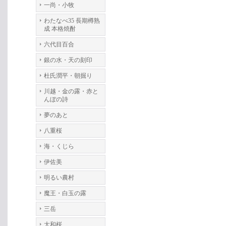
一尚・小牧
わたなべ35 長期樽熟
成 本格焼酎
六代目百合
銀の水・天の刻印
杜氏潤平・朝掘り
川越・金の露・赤と
んぼの詩
夢のあと
八重桜
海・くじら
伊佐美
明るい農村
魔王・白玉の露
三岳
大和桜