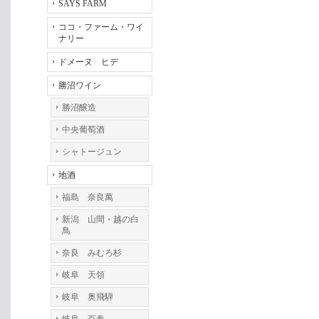
SAYS FARM
ココ・ファーム・ワイ
ナリー
ドメーヌ ヒデ
勝沼ワイン
勝沼醸造
中央葡萄酒
シャトージュン
地酒
福島 奈良萬
新潟 山間・越の白
鳥
奈良 みむろ杉
岐阜 天領
岐阜 奥飛騨