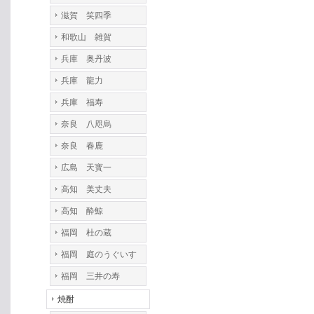
滋賀 笑四季
和歌山 雑賀
兵庫 奥丹波
兵庫 龍力
兵庫 福寿
奈良 八咫烏
奈良 春鹿
広島 天寳一
高知 美丈夫
高知 酔鯨
福岡 杜の蔵
福岡 庭のうぐいす
福岡 三井の寿
焼酎