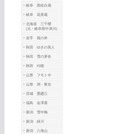
岐阜 黒松白扇
岐阜 花美蔵
北海道 三千櫻
(元・岐阜県中津川)
岩手 堀の井
秋田 ゆきの美人
秋田 雪の茅舎
秋田 刈穂
山形 フモトヰ
山形 洌・東光
宮城 墨廼江
福島 金澤屋
新潟 雪中梅
新潟 緑川
新潟 八海山