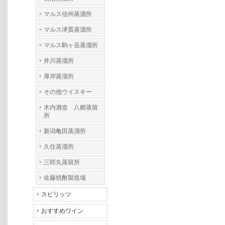
マルス信州蒸溜所
マルス津貫蒸溜所
マルス駒ヶ岳蒸溜所
井川蒸溜所
厚岸蒸溜所
その他ウイスキー
木内酒造 八郷蒸留
所
新潟亀田蒸溜所
久住蒸溜所
三郎丸蒸留所
佐藤焼酎製造場
スピリッツ
おすすめワイン