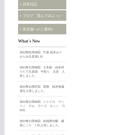
店長日記
ブログ゜呑んでみよっ♪
実店舗へのご案内♪
What's New
2012年02月09日
竹雀 純米おり
がらみ生原酒1.8L
2011年12月08日
七本鎗 純米搾
りたて生原酒 中取り 玉栄 入
荷しました。
2011年12月07日
開運 純米無濾
過生入荷しました。
2011年12月06日
ジャイロ ヴィ
ーノ デル ラーゴ ロッソ 75
0ML
2011年12月06日
鉄砲隊吟醸 爆
発にごり 1.8L入荷しました。