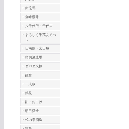
赤兎馬
金峰櫻井
八千代伝・千代吉
よろしく千萬あるべ
し
日南娘・宮田屋
鳥飼酒造場
ダバダ火振
龍宮
一人蔵
鶴見
甜・おこげ
朝日酒造
松の泉酒造
霧島