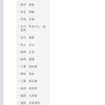
新潟 凌駕
埼玉 神亀
茨城 百歳
石川 常きげん・益
荒男
石川 菊姫
富山 立山
静岡 正雪
静岡 開運
三重 瀧自慢
愛知 長珍
三重 寒紅梅
滋賀 喜楽長
滋賀 七本鎗
滋賀 北島酒造