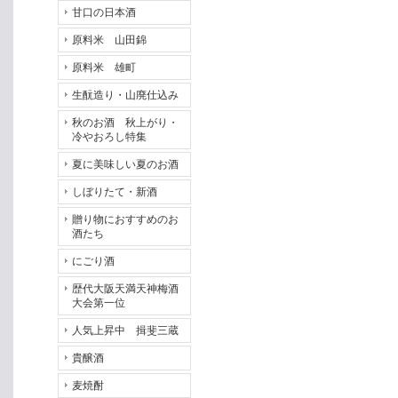
甘口の日本酒
原料米 山田錦
原料米 雄町
生酛造り・山廃仕込み
秋のお酒 秋上がり・
冷やおろし特集
夏に美味しい夏のお酒
しぼりたて・新酒
贈り物におすすめのお
酒たち
にごり酒
歴代大阪天満天神梅酒
大会第一位
人気上昇中 揖斐三蔵
貴醸酒
麦焼酎