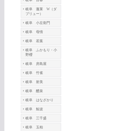
岐阜 百春
岐阜 蓬莱 W（ダ
ブリュー）
岐阜 小左衛門
岐阜 母情
岐阜 若葉
岐阜 ふかもり・小
野櫻
岐阜 房島屋
岐阜 竹雀
岐阜 射美
岐阜 醴泉
岐阜 はなざかり
岐阜 鯨波
岐阜 三千盛
岐阜 玉柏