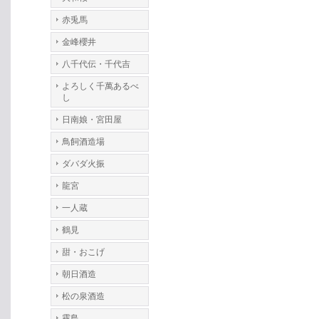
赤兎馬
金峰櫻井
八千代伝・千代吉
よろしく千萬あるべ
し
日南娘・宮田屋
鳥飼酒造場
ダバダ火振
龍宮
一人蔵
鶴見
甜・おこげ
朝日酒造
松の泉酒造
霧島