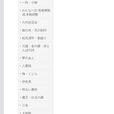
一尚・小牧
わたなべ35 長期樽熟
成 本格焼酎
六代目百合
銀の水・天の刻印
杜氏潤平・朝掘り
川越・金の露・赤と
んぼの詩
夢のあと
八重桜
海・くじら
伊佐美
明るい農村
魔王・白玉の露
三岳
大和桜