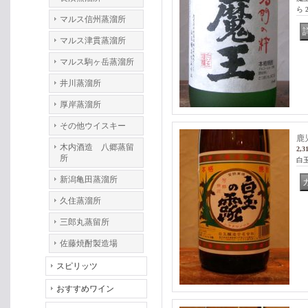
ら
マルス信州蒸溜所
マルス津貫蒸溜所
マルス駒ヶ岳蒸溜所
井川蒸溜所
厚岸蒸溜所
その他ウイスキー
鹿
木内酒造 八郷蒸留
2,3
所
白
新潟亀田蒸溜所
久住蒸溜所
三郎丸蒸留所
佐藤焼酎製造場
スピリッツ
おすすめワイン