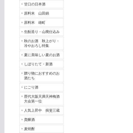
甘口の日本酒
原料米 山田錦
原料米 雄町
生酛造り・山廃仕込み
秋のお酒 秋上がり・
冷やおろし特集
夏に美味しい夏のお酒
しぼりたて・新酒
贈り物におすすめのお
酒たち
にごり酒
歴代大阪天満天神梅酒
大会第一位
人気上昇中 揖斐三蔵
貴醸酒
麦焼酎