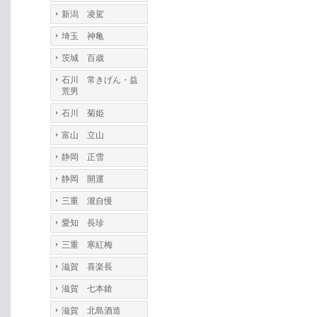
新潟 凌駕
埼玉 神亀
茨城 百歳
石川 常きげん・益
荒男
石川 菊姫
富山 立山
静岡 正雪
静岡 開運
三重 瀧自慢
愛知 長珍
三重 寒紅梅
滋賀 喜楽長
滋賀 七本鎗
滋賀 北島酒造