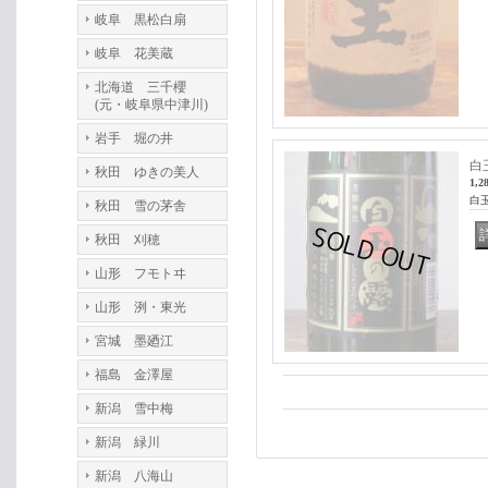
岐阜 黒松白扇
岐阜 花美蔵
北海道 三千櫻
(元・岐阜県中津川)
岩手 堀の井
白
秋田 ゆきの美人
1,2
白
秋田 雪の茅舎
秋田 刈穂
山形 フモトヰ
山形 洌・東光
宮城 墨廼江
福島 金澤屋
新潟 雪中梅
新潟 緑川
新潟 八海山