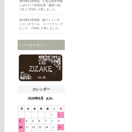
2011年12月03日
八海山純米吟醸
しぼりたて原酒生酒「越後で候」
1.8Lと720ML 入荷しました。
2011年11月30日
庭のうぐいす
うぐいすラベル スパークリング
ピンク 720ML 入荷しました。
メールマガジン
カレンダー
2026年8月
次月»
月
火
水
木
金
土
日
1
2
3
4
5
6
7
8
9
10
11
12
13
14
15
16