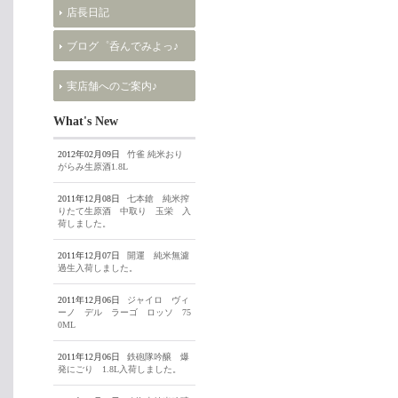
店長日記
ブログ゜呑んでみよっ♪
実店舗へのご案内♪
What's New
2012年02月09日
竹雀 純米おり
がらみ生原酒1.8L
2011年12月08日
七本鎗 純米搾
りたて生原酒 中取り 玉栄 入
荷しました。
2011年12月07日
開運 純米無濾
過生入荷しました。
2011年12月06日
ジャイロ ヴィ
ーノ デル ラーゴ ロッソ 75
0ML
2011年12月06日
鉄砲隊吟醸 爆
発にごり 1.8L入荷しました。