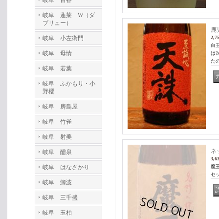
岐阜 百春
岐阜 蓬莱 W（ダ
ブリュー）
鹿
岐阜 小左衛門
2,7
白
岐阜 母情
は
た
岐阜 若葉
岐阜 ふかもり・小
野櫻
岐阜 房島屋
岐阜 竹雀
岐阜 射美
ネ
岐阜 醴泉
3,6
岐阜 はなざかり
魔
セッ
岐阜 鯨波
岐阜 三千盛
岐阜 玉柏