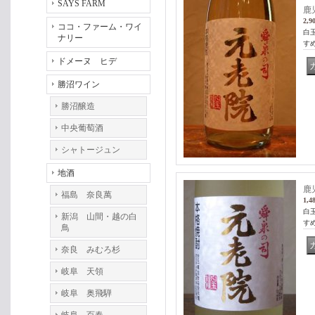
SAYS FARM
鹿
2,9
ココ・ファーム・ワイ
白
ナリー
す
ドメーヌ ヒデ
勝沼ワイン
勝沼醸造
中央葡萄酒
シャトージュン
地酒
鹿
福島 奈良萬
1,4
白
新潟 山間・越の白
す
鳥
奈良 みむろ杉
岐阜 天領
岐阜 奥飛騨