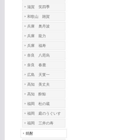
滋賀 笑四季
和歌山 雑賀
兵庫 奥丹波
兵庫 龍力
兵庫 福寿
奈良 八咫烏
奈良 春鹿
広島 天寳一
高知 美丈夫
高知 酔鯨
福岡 杜の蔵
福岡 庭のうぐいす
福岡 三井の寿
焼酎