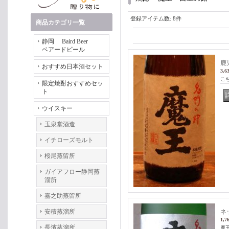
登録アイテム数
:
8件
商品カテゴリ一覧
静岡 Baird Beer
ベアードビール
鹿
おすすめ日本酒セット
3,6
こ
限定焼酎おすすめセッ
ト
ウイスキー
玉泉堂酒造
イチローズモルト
桜尾蒸留所
ガイアフロー静岡蒸
溜所
嘉之助蒸留所
安積蒸溜所
ネ
1,7
長濱蒸溜所
魔