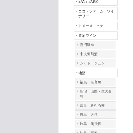
SAYS FARM
ココ・ファーム・ワイ
ナリー
ドメーヌ ヒデ
勝沼ワイン
勝沼醸造
中央葡萄酒
シャトージュン
地酒
福島 奈良萬
新潟 山間・越の白
鳥
奈良 みむろ杉
岐阜 天領
岐阜 奥飛騨