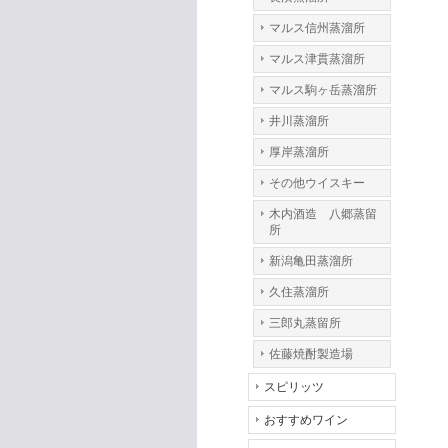
マルス信州蒸溜所
マルス津貫蒸溜所
マルス駒ヶ岳蒸溜所
井川蒸溜所
厚岸蒸溜所
その他ウイスキー
木内酒造 八郷蒸留
所
新潟亀田蒸溜所
久住蒸溜所
三郎丸蒸留所
佐藤焼酎製造場
スピリッツ
おすすめワイン