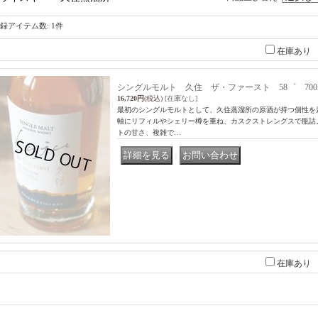
録アイテム数
:
1件
在庫あり
シングルモルト 久住 ザ・ファースト 58゜ 700
16,720円
(税込)
[在庫なし]
最初のシングルモルトとして、久住蒸溜所の原酒が持つ個性を
軸にリフィルやシェリー樽を重ね、カスクストレングスで瓶詰
トの甘さ、複雑で…
｜
在庫あり