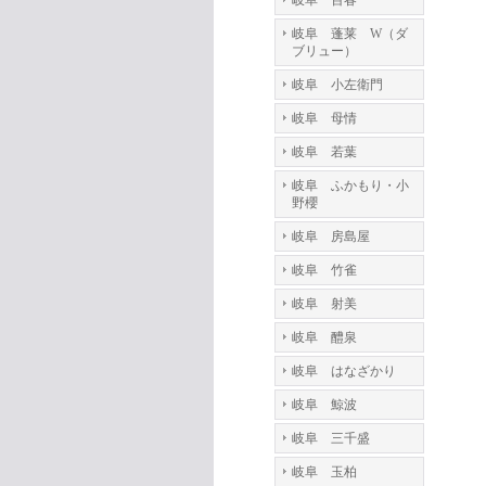
岐阜 百春
岐阜 蓬莱 W（ダ
ブリュー）
岐阜 小左衛門
岐阜 母情
岐阜 若葉
岐阜 ふかもり・小
野櫻
岐阜 房島屋
岐阜 竹雀
岐阜 射美
岐阜 醴泉
岐阜 はなざかり
岐阜 鯨波
岐阜 三千盛
岐阜 玉柏