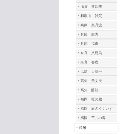
滋賀 笑四季
和歌山 雑賀
兵庫 奥丹波
兵庫 龍力
兵庫 福寿
奈良 八咫烏
奈良 春鹿
広島 天寳一
高知 美丈夫
高知 酔鯨
福岡 杜の蔵
福岡 庭のうぐいす
福岡 三井の寿
焼酎