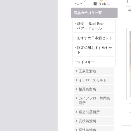
登
商品カテゴリ一覧
静岡 Baird Beer
ベアードビール
おすすめ日本酒セット
限定焼酎おすすめセッ
ト
ウイスキー
玉泉堂酒造
イチローズモルト
桜尾蒸留所
ガイアフロー静岡蒸
溜所
嘉之助蒸留所
安積蒸溜所
長濱蒸溜所