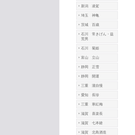
新潟 凌駕
埼玉 神亀
茨城 百歳
石川 常きげん・益
荒男
石川 菊姫
富山 立山
静岡 正雪
静岡 開運
三重 瀧自慢
愛知 長珍
三重 寒紅梅
滋賀 喜楽長
滋賀 七本鎗
滋賀 北島酒造