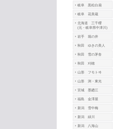
岐阜 黒松白扇
岐阜 花美蔵
北海道 三千櫻
(元・岐阜県中津川)
岩手 堀の井
秋田 ゆきの美人
秋田 雪の茅舎
秋田 刈穂
山形 フモトヰ
山形 洌・東光
宮城 墨廼江
福島 金澤屋
新潟 雪中梅
新潟 緑川
新潟 八海山