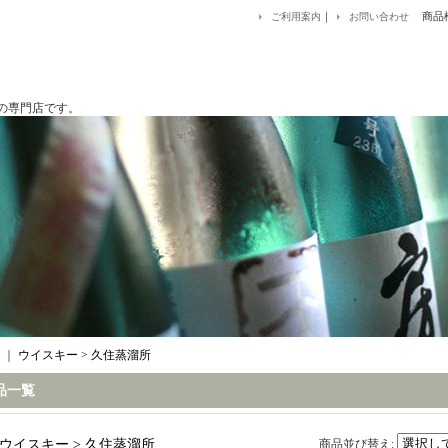
｜
商品
ご利用案内
お問い合わせ
です。
｜
ウイスキー > 久住蒸溜所
品一覧
ウイスキー > 久住蒸溜所
商品並び替え
: