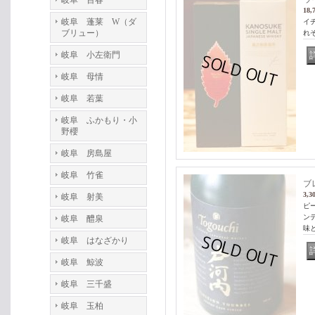
岐阜 百春
18,
岐阜 蓬莱 W（ダ
イ
ブリュー）
れ
岐阜 小左衛門
岐阜 母情
岐阜 若葉
岐阜 ふかもり・小
野櫻
岐阜 房島屋
岐阜 竹雀
ブ
3,3
岐阜 射美
ピ
ンデ
岐阜 醴泉
味
岐阜 はなざかり
岐阜 鯨波
岐阜 三千盛
岐阜 玉柏