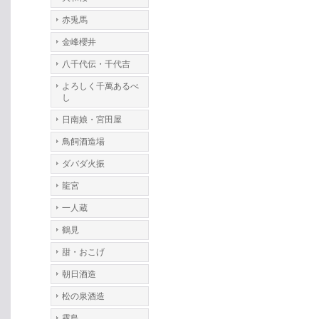
赤兎馬
金峰櫻井
八千代伝・千代吉
よろしく千萬あるべ
し
日南娘・宮田屋
鳥飼酒造場
ダバダ火振
龍宮
一人蔵
鶴見
甜・おこげ
朝日酒造
松の泉酒造
霧島