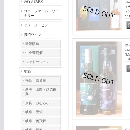
SAYS FARM
31,
イ
ココ・ファーム・ワイ
ョ
ナリー
ワ
ドメーヌ ヒデ
勝沼ワイン
勝沼醸造
ウ
31,
中央葡萄酒
攻
ー
シャトージュン
地酒
福島 奈良萬
新潟 山間・越の白
鳥
奈良 みむろ杉
岐阜 天領
岐阜 奥飛騨
ウ