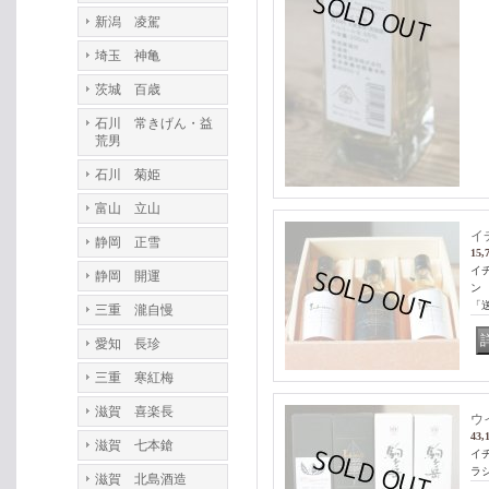
新潟 凌駕
埼玉 神亀
茨城 百歳
石川 常きげん・益
荒男
石川 菊姫
富山 立山
イ
静岡 正雪
15,
イ
静岡 開運
ン
「
三重 瀧自慢
愛知 長珍
三重 寒紅梅
滋賀 喜楽長
ウ
43,
滋賀 七本鎗
イ
ラシ
滋賀 北島酒造