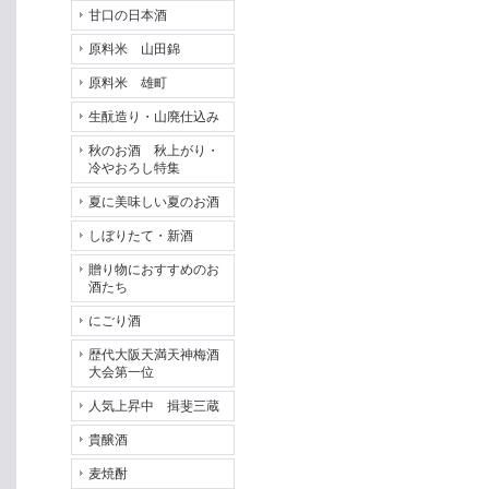
甘口の日本酒
原料米 山田錦
原料米 雄町
生酛造り・山廃仕込み
秋のお酒 秋上がり・
冷やおろし特集
夏に美味しい夏のお酒
しぼりたて・新酒
贈り物におすすめのお
酒たち
にごり酒
歴代大阪天満天神梅酒
大会第一位
人気上昇中 揖斐三蔵
貴醸酒
麦焼酎