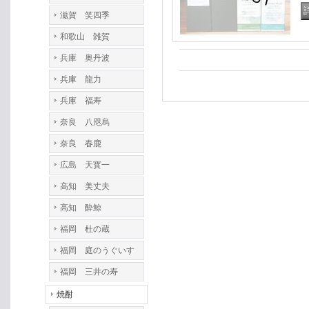
滋賀 笑四季
和歌山 雑賀
兵庫 奥丹波
兵庫 龍力
兵庫 福寿
奈良 八咫烏
奈良 春鹿
広島 天寳一
高知 美丈夫
高知 酔鯨
福岡 杜の蔵
福岡 庭のうぐいす
福岡 三井の寿
焼酎