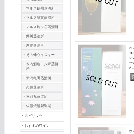
マルス信州蒸溜所
マルス津貫蒸溜所
マルス駒ヶ岳蒸溜所
井川蒸溜所
厚岸蒸溜所
ウ
33,
その他ウイスキー
シ
セ
木内酒造 八郷蒸留
き
所
新潟亀田蒸溜所
久住蒸溜所
三郎丸蒸留所
佐藤焼酎製造場
スピリッツ
おすすめワイン
ウ