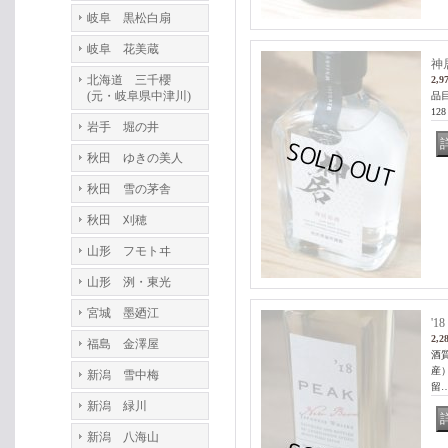
岐阜 黒松白扇
岐阜 花美蔵
神
北海道 三千櫻
2,9
(元・岐阜県中津川)
品
12
岩手 堀の井
秋田 ゆきの美人
秋田 雪の茅舎
秋田 刈穂
山形 フモトヰ
山形 洌・東光
宮城 墨廼江
'
2,2
福島 金澤屋
酒
産
新潟 雪中梅
留
新潟 緑川
新潟 八海山