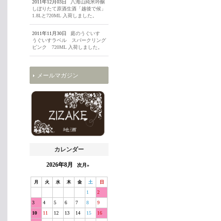
2011年12月03日
八海山純米吟醸
しぼりたて原酒生酒「越後で候」
1.8Lと720ML 入荷しました。
2011年11月30日
庭のうぐいす
うぐいすラベル スパークリング
ピンク 720ML 入荷しました。
メールマガジン
カレンダー
2026年8月
次月»
月
火
水
木
金
土
日
1
2
3
4
5
6
7
8
9
10
11
12
13
14
15
16