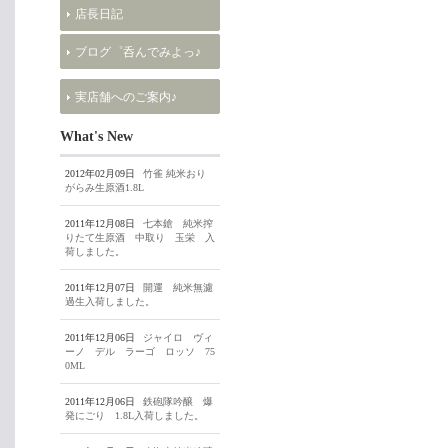
店長日記
ブログ゜呑んでみよっ♪
実店舗へのご案内♪
What's New
2012年02月09日
竹雀 純米おり
がらみ生原酒1.8L
2011年12月08日
七本鎗 純米搾
りたて生原酒 中取り 玉栄 入
荷しました。
2011年12月07日
開運 純米無濾
過生入荷しました。
2011年12月06日
ジャイロ ヴィ
ーノ デル ラーゴ ロッソ 75
0ML
2011年12月06日
鉄砲隊吟醸 爆
発にごり 1.8L入荷しました。