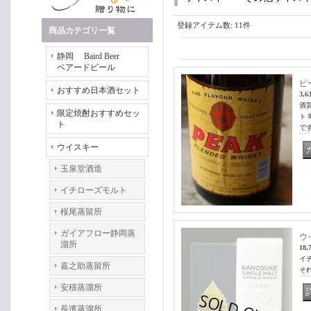
登録アイテム数
:
11件
商品カテゴリ一覧
静岡 Baird Beer
ベアードビール
ピ
おすすめ日本酒セット
3,6
酒
限定焼酎おすすめセッ
ト
ト
で
ウイスキー
玉泉堂酒造
イチローズモルト
桜尾蒸留所
ガイアフロー静岡蒸
ウ
溜所
18,
イ
嘉之助蒸留所
そ
安積蒸溜所
長濱蒸溜所