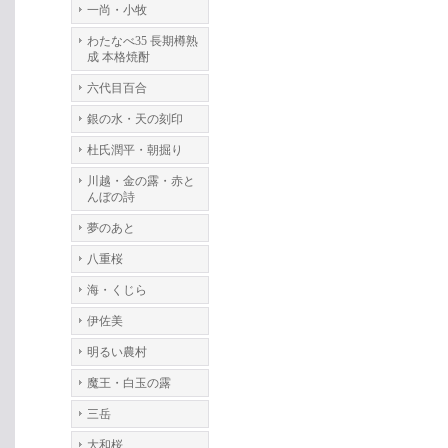
一尚・小牧
わたなべ35 長期樽熟
成 本格焼酎
六代目百合
銀の水・天の刻印
杜氏潤平・朝掘り
川越・金の露・赤と
んぼの詩
夢のあと
八重桜
海・くじら
伊佐美
明るい農村
魔王・白玉の露
三岳
大和桜