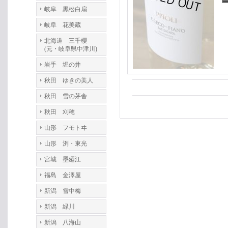
岐阜 黒松白扇
岐阜 花美蔵
北海道 三千櫻
(元・岐阜県中津川)
岩手 堀の井
秋田 ゆきの美人
秋田 雪の茅舎
秋田 刈穂
山形 フモトヰ
山形 洌・東光
宮城 墨廼江
福島 金澤屋
新潟 雪中梅
新潟 緑川
新潟 八海山