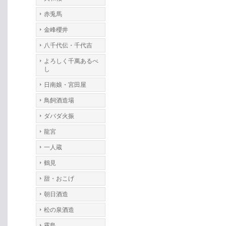
赤兎馬
金峰櫻井
八千代伝・千代吉
よろしく千萬あるべ
し
日南娘・宮田屋
鳥飼酒造場
ダバダ火振
龍宮
一人蔵
鶴見
甜・おこげ
朝日酒造
松の泉酒造
霧島