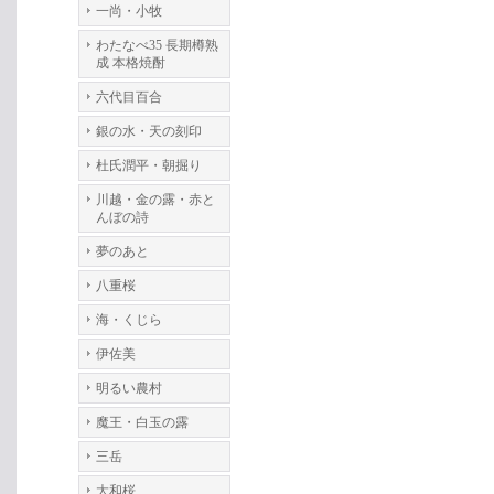
一尚・小牧
わたなべ35 長期樽熟
成 本格焼酎
六代目百合
銀の水・天の刻印
杜氏潤平・朝掘り
川越・金の露・赤と
んぼの詩
夢のあと
八重桜
海・くじら
伊佐美
明るい農村
魔王・白玉の露
三岳
大和桜