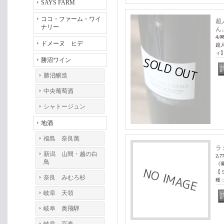
SAYS FARM
ココ・ファーム・ワイ
超
ナリー
ん
4,0
ドメーヌ ヒデ
超
ィ
勝沼ワイン
勝沼醸造
中央葡萄酒
シャトージュン
地酒
福島 奈良萬
ラ
新潟 山間・越の白
2,7
鳥
《
【
奈良 みむろ杉
種
岐阜 天領
岐阜 奥飛騨