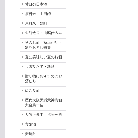
甘口の日本酒
原料米 山田錦
原料米 雄町
生酛造り・山廃仕込み
秋のお酒 秋上がり・
冷やおろし特集
夏に美味しい夏のお酒
しぼりたて・新酒
贈り物におすすめのお
酒たち
にごり酒
歴代大阪天満天神梅酒
大会第一位
人気上昇中 揖斐三蔵
貴醸酒
麦焼酎