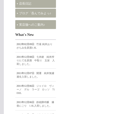
店長日記
ブログ゜呑んでみよっ♪
実店舗へのご案内♪
What's New
2012年02月09日
竹雀 純米おり
がらみ生原酒1.8L
2011年12月08日
七本鎗 純米搾
りたて生原酒 中取り 玉栄 入
荷しました。
2011年12月07日
開運 純米無濾
過生入荷しました。
2011年12月06日
ジャイロ ヴィ
ーノ デル ラーゴ ロッソ 75
0ML
2011年12月06日
鉄砲隊吟醸 爆
発にごり 1.8L入荷しました。