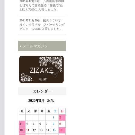
2011年12月03日
八海山純米吟醸
しぼりたて原酒生酒「越後で候」
1.8Lと720ML 入荷しました。
2011年11月30日
庭のうぐいす
うぐいすラベル スパークリング
ピンク 720ML 入荷しました。
メールマガジン
カレンダー
2026年8月
次月»
月
火
水
木
金
土
日
1
2
3
4
5
6
7
8
9
10
11
12
13
14
15
16