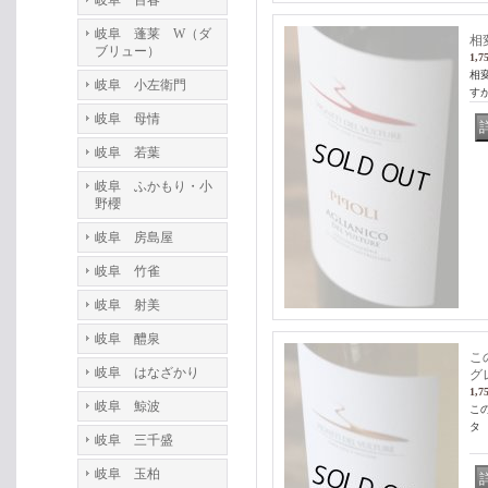
岐阜 百春
岐阜 蓬莱 W（ダ
相
ブリュー）
1,7
相
岐阜 小左衛門
す
岐阜 母情
岐阜 若葉
岐阜 ふかもり・小
野櫻
岐阜 房島屋
岐阜 竹雀
岐阜 射美
岐阜 醴泉
こ
岐阜 はなざかり
グ
1,7
岐阜 鯨波
こ
タ
岐阜 三千盛
岐阜 玉柏