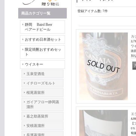
登録アイテム数
:
7件
商品カテゴリ一覧
静岡 Baird Beer
ベアードビール
カ
おすすめ日本酒セット
2,7
ワ
限定焼酎おすすめセッ
抜
ト
別
ウイスキー
玉泉堂酒造
イチローズモルト
桜尾蒸留所
ガイアフロー静岡蒸
溜所
エ
嘉之助蒸留所
4,8
【
安積蒸溜所
0
萄
長濱蒸溜所