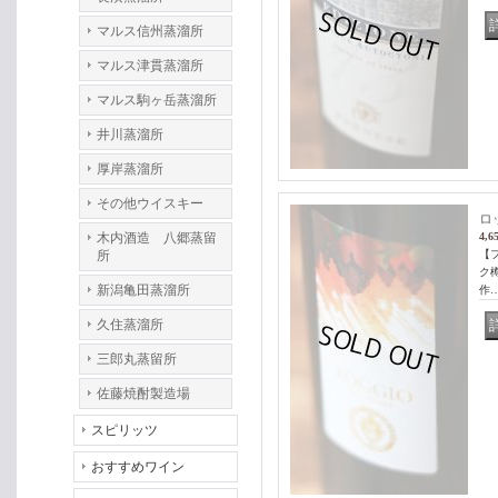
マルス信州蒸溜所
マルス津貫蒸溜所
マルス駒ヶ岳蒸溜所
井川蒸溜所
厚岸蒸溜所
その他ウイスキー
ロ
木内酒造 八郷蒸留
4,6
所
【
ク
新潟亀田蒸溜所
作
久住蒸溜所
三郎丸蒸留所
佐藤焼酎製造場
スピリッツ
おすすめワイン