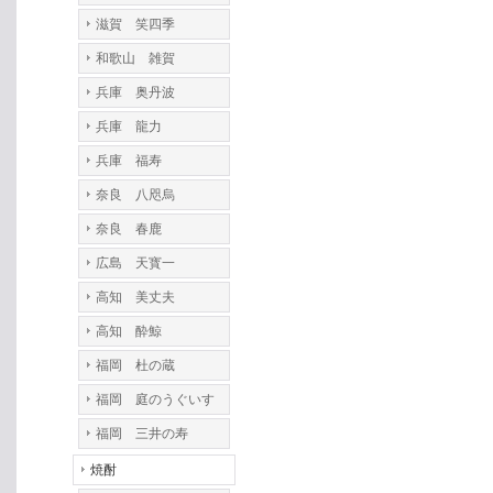
滋賀 笑四季
和歌山 雑賀
兵庫 奥丹波
兵庫 龍力
兵庫 福寿
奈良 八咫烏
奈良 春鹿
広島 天寳一
高知 美丈夫
高知 酔鯨
福岡 杜の蔵
福岡 庭のうぐいす
福岡 三井の寿
焼酎