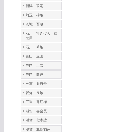
新潟 凌駕
埼玉 神亀
茨城 百歳
石川 常きげん・益
荒男
石川 菊姫
富山 立山
静岡 正雪
静岡 開運
三重 瀧自慢
愛知 長珍
三重 寒紅梅
滋賀 喜楽長
滋賀 七本鎗
滋賀 北島酒造