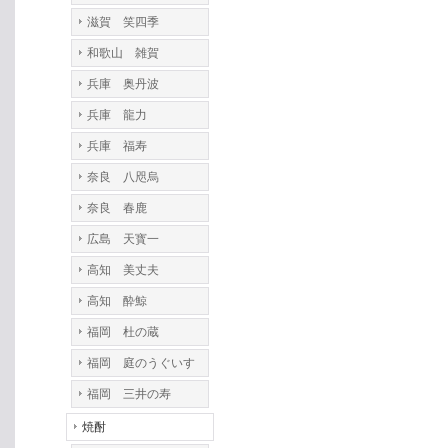
滋賀 笑四季
和歌山 雑賀
兵庫 奥丹波
兵庫 龍力
兵庫 福寿
奈良 八咫烏
奈良 春鹿
広島 天寳一
高知 美丈夫
高知 酔鯨
福岡 杜の蔵
福岡 庭のうぐいす
福岡 三井の寿
焼酎