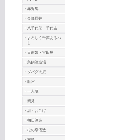
赤兎馬
金峰櫻井
八千代伝・千代吉
よろしく千萬あるべ
し
日南娘・宮田屋
鳥飼酒造場
ダバダ火振
龍宮
一人蔵
鶴見
甜・おこげ
朝日酒造
松の泉酒造
霧島