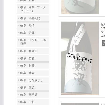
岐阜 百春
岐阜 蓬莱 W（ダ
ブリュー）
岐阜 小左衛門
岐
岐阜 母情
3,0
"
岐阜 若葉
み
岐阜 ふかもり・小
野櫻
岐阜 房島屋
岐阜 竹雀
岐阜 射美
岐阜 醴泉
岐阜 はなざかり
岐阜 鯨波
岐阜 三千盛
岐阜 玉柏