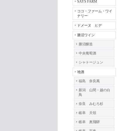
SAYS FARM
ココ・ファーム・ワイ
ナリー
ドメーヌ ヒデ
勝沼ワイン
勝沼醸造
中央葡萄酒
シャトージュン
地酒
福島 奈良萬
新潟 山間・越の白
鳥
奈良 みむろ杉
岐阜 天領
岐阜 奥飛騨