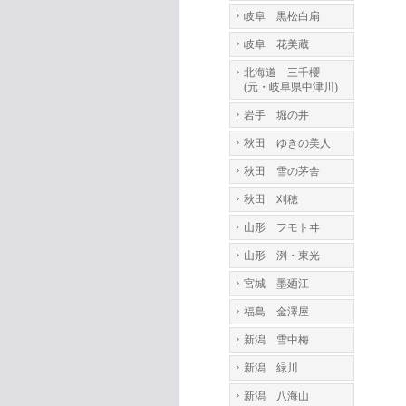
岐阜 黒松白扇
岐阜 花美蔵
北海道 三千櫻
(元・岐阜県中津川)
岩手 堀の井
秋田 ゆきの美人
秋田 雪の茅舎
秋田 刈穂
山形 フモトヰ
山形 洌・東光
宮城 墨廼江
福島 金澤屋
新潟 雪中梅
新潟 緑川
新潟 八海山