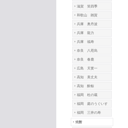
滋賀 笑四季
和歌山 雑賀
兵庫 奥丹波
兵庫 龍力
兵庫 福寿
奈良 八咫烏
奈良 春鹿
広島 天寳一
高知 美丈夫
高知 酔鯨
福岡 杜の蔵
福岡 庭のうぐいす
福岡 三井の寿
焼酎