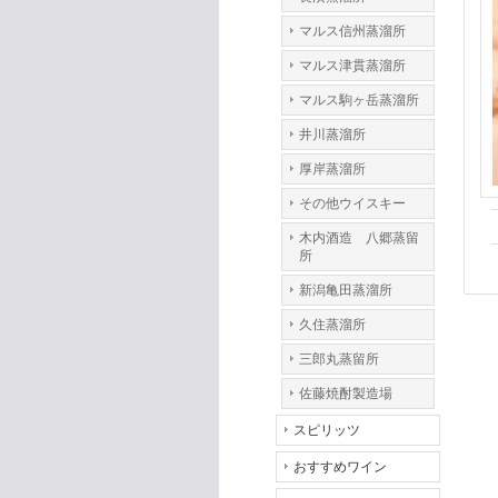
マルス信州蒸溜所
マルス津貫蒸溜所
マルス駒ヶ岳蒸溜所
井川蒸溜所
厚岸蒸溜所
その他ウイスキー
木内酒造 八郷蒸留
所
新潟亀田蒸溜所
久住蒸溜所
三郎丸蒸留所
佐藤焼酎製造場
スピリッツ
おすすめワイン