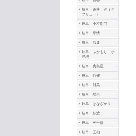
岐阜 百春
岐阜 蓬莱 W（ダ
ブリュー）
岐阜 小左衛門
岐阜 母情
岐阜 若葉
岐阜 ふかもり・小
野櫻
岐阜 房島屋
岐阜 竹雀
岐阜 射美
岐阜 醴泉
岐阜 はなざかり
岐阜 鯨波
岐阜 三千盛
岐阜 玉柏