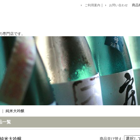
｜
商品
ご利用案内
お問い合わせ
です。
｜
純米大吟醸
品一覧
純米大吟醸
商品並び替え
: