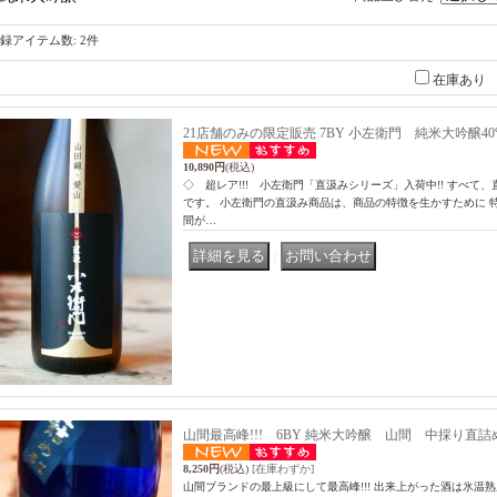
録アイテム数
:
2件
在庫あり
21店舗のみの限定販売 7BY 小左衛門 純米大吟醸40% 直
10,890円
(税込)
◇ 超レア!!! 小左衛門「直汲みシリーズ」入荷中!! すべて
です。 小左衛門の直汲み商品は、商品の特徴を生かすために 
間が…
｜
山間最高峰!!! 6BY 純米大吟醸 山間 中採り直詰
8,250円
(税込)
[在庫わずか]
山間ブランドの最上級にして最高峰!!! 出来上がった酒は氷温