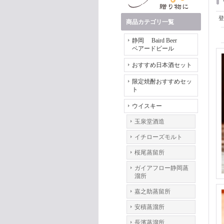
登
商品カテゴリ一覧
静岡 Baird Beer
ベアードビール
おすすめ日本酒セット
限定焼酎おすすめセッ
ト
ウイスキー
玉泉堂酒造
イチローズモルト
桜尾蒸留所
ガイアフロー静岡蒸
溜所
嘉之助蒸留所
安積蒸溜所
長濱蒸溜所