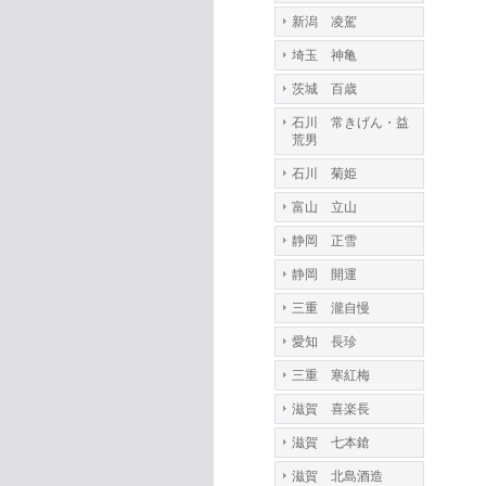
新潟 凌駕
埼玉 神亀
茨城 百歳
石川 常きげん・益
荒男
石川 菊姫
富山 立山
静岡 正雪
静岡 開運
三重 瀧自慢
愛知 長珍
三重 寒紅梅
滋賀 喜楽長
滋賀 七本鎗
滋賀 北島酒造