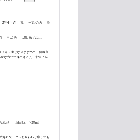
説明付き一覧
写真のみ一覧
汲み 1.8L & 720ml
、直汲み・生となりますので、要冷蔵
特殊な方法で採取された、非常に時
め原酒 山田錦 720ml
熟成を経て、グッと味わいが増してお