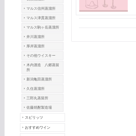
マルス信州蒸溜所
マルス津貫蒸溜所
マルス駒ヶ岳蒸溜所
井川蒸溜所
厚岸蒸溜所
その他ウイスキー
木内酒造 八郷蒸留
所
新潟亀田蒸溜所
久住蒸溜所
三郎丸蒸留所
佐藤焼酎製造場
スピリッツ
おすすめワイン