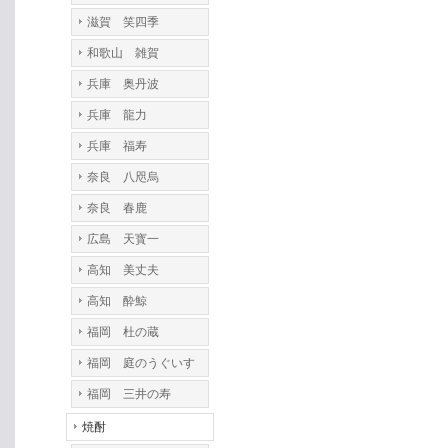
滋賀 笑四季
和歌山 雑賀
兵庫 奥丹波
兵庫 龍力
兵庫 福寿
奈良 八咫烏
奈良 春鹿
広島 天寳一
高知 美丈夫
高知 酔鯨
福岡 杜の蔵
福岡 庭のうぐいす
福岡 三井の寿
焼酎