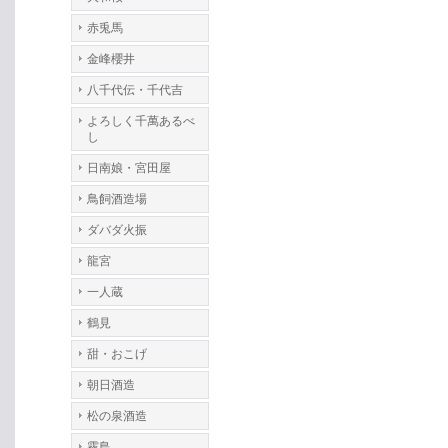
赤兎馬
金峰櫻井
八千代伝・千代吉
よろしく千萬あるべ
し
日南娘・宮田屋
鳥飼酒造場
ダバダ火振
龍宮
一人蔵
鶴見
甜・おこげ
朝日酒造
松の泉酒造
霧島