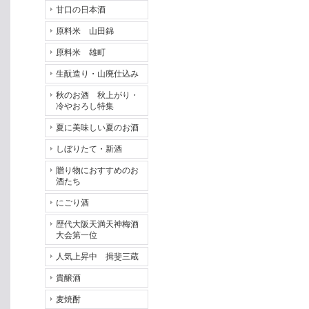
甘口の日本酒
原料米 山田錦
原料米 雄町
生酛造り・山廃仕込み
秋のお酒 秋上がり・
冷やおろし特集
夏に美味しい夏のお酒
しぼりたて・新酒
贈り物におすすめのお
酒たち
にごり酒
歴代大阪天満天神梅酒
大会第一位
人気上昇中 揖斐三蔵
貴醸酒
麦焼酎