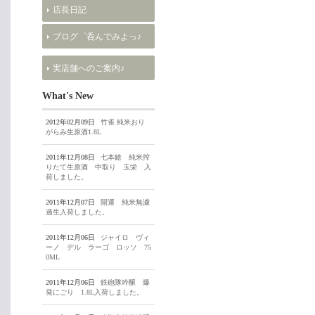
店長日記
ブログ゜呑んでみよっ♪
実店舗へのご案内♪
What's New
2012年02月09日
竹雀 純米おり
がらみ生原酒1.8L
2011年12月08日
七本鎗 純米搾
りたて生原酒 中取り 玉栄 入
荷しました。
2011年12月07日
開運 純米無濾
過生入荷しました。
2011年12月06日
ジャイロ ヴィ
ーノ デル ラーゴ ロッソ 75
0ML
2011年12月06日
鉄砲隊吟醸 爆
発にごり 1.8L入荷しました。