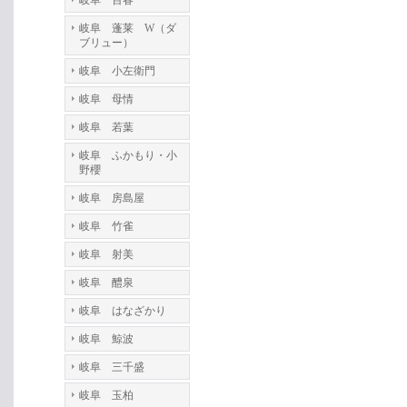
岐阜 百春
岐阜 蓬莱 W（ダ
ブリュー）
岐阜 小左衛門
岐阜 母情
岐阜 若葉
岐阜 ふかもり・小
野櫻
岐阜 房島屋
岐阜 竹雀
岐阜 射美
岐阜 醴泉
岐阜 はなざかり
岐阜 鯨波
岐阜 三千盛
岐阜 玉柏