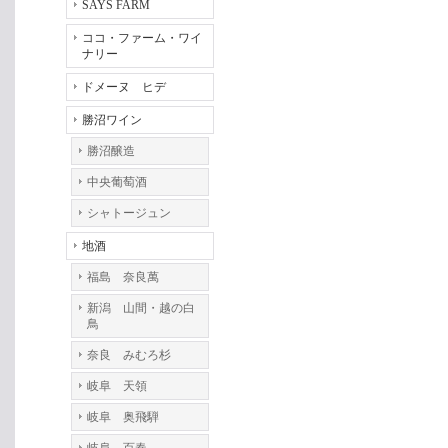
SAYS FARM
ココ・ファーム・ワイ
ナリー
ドメーヌ ヒデ
勝沼ワイン
勝沼醸造
中央葡萄酒
シャトージュン
地酒
福島 奈良萬
新潟 山間・越の白
鳥
奈良 みむろ杉
岐阜 天領
岐阜 奥飛騨