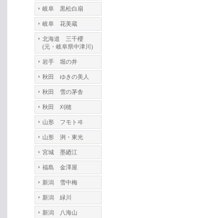
岐阜 黒松白扇
岐阜 花美蔵
北海道 三千櫻
(元・岐阜県中津川)
岩手 堀の井
秋田 ゆきの美人
秋田 雪の茅舎
秋田 刈穂
山形 フモトヰ
山形 洌・東光
宮城 墨廼江
福島 金澤屋
新潟 雪中梅
新潟 緑川
新潟 八海山