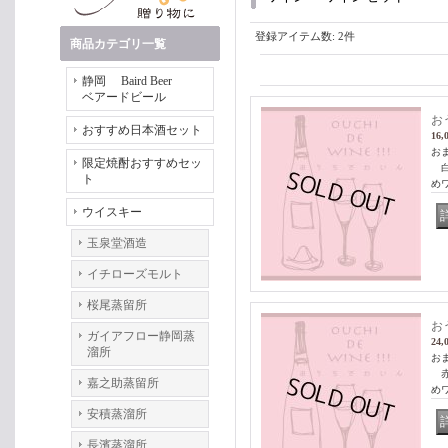
登録アイテム数
:
2件
商品カテゴリ一覧
静岡 Baird Beer
ベアードビール
お
おすすめ日本酒セット
16,
お
限定焼酎おすすめセッ
白
ト
め
ウイスキー
玉泉堂酒造
イチローズモルト
桜尾蒸留所
お
ガイアフロー静岡蒸
24,
溜所
お
赤
嘉之助蒸留所
め
安積蒸溜所
長濱蒸溜所