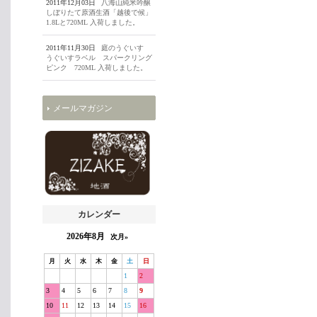
2011年12月03日
八海山純米吟醸
しぼりたて原酒生酒「越後で候」
1.8Lと720ML 入荷しました。
2011年11月30日
庭のうぐいす
うぐいすラベル スパークリング
ピンク 720ML 入荷しました。
メールマガジン
カレンダー
2026年8月
次月»
月
火
水
木
金
土
日
1
2
3
4
5
6
7
8
9
10
11
12
13
14
15
16