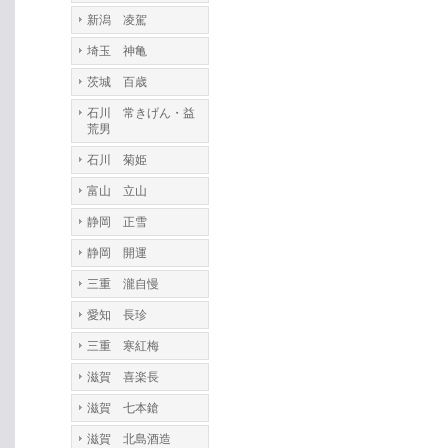
新潟 凌駕
埼玉 神亀
茨城 百歳
石川 常きげん・益
荒男
石川 菊姫
富山 立山
静岡 正雪
静岡 開運
三重 瀧自慢
愛知 長珍
三重 寒紅梅
滋賀 喜楽長
滋賀 七本鎗
滋賀 北島酒造