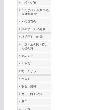
一尚・小牧
わたなべ35 長期樽熟
成 本格焼酎
六代目百合
銀の水・天の刻印
杜氏潤平・朝掘り
川越・金の露・赤と
んぼの詩
夢のあと
八重桜
海・くじら
伊佐美
明るい農村
魔王・白玉の露
三岳
大和桜