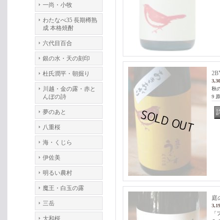
一尚・小牧
わたなべ35 長期樽熟
成 本格焼酎
六代目百合
銀の水・天の刻印
2
杜氏潤平・朝掘り
3,3
川越・金の露・赤と
秋
んぼの詩
9
夢のあと
八重桜
海・くじら
伊佐美
明るい農村
魔王・白玉の露
庭
三岳
3,1
「
大和桜