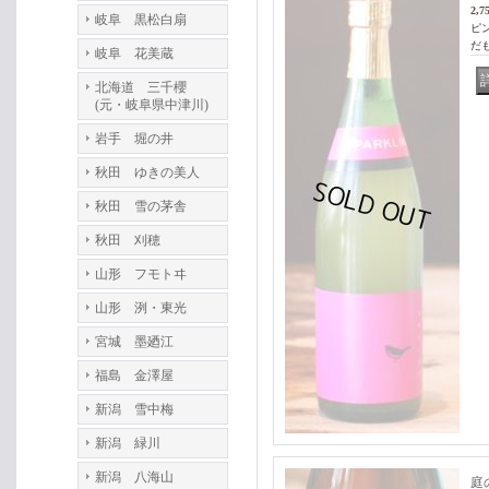
2,7
岐阜 黒松白扇
ピ
だも
岐阜 花美蔵
北海道 三千櫻
(元・岐阜県中津川)
岩手 堀の井
秋田 ゆきの美人
秋田 雪の茅舎
秋田 刈穂
山形 フモトヰ
山形 洌・東光
宮城 墨廼江
福島 金澤屋
新潟 雪中梅
新潟 緑川
新潟 八海山
庭