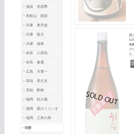
滋賀 笑四季
和歌山 雑賀
兵庫 奥丹波
兵庫 龍力
庭
3,1
兵庫 福寿
篤
プ
奈良 八咫烏
り
奈良 春鹿
広島 天寳一
高知 美丈夫
高知 酔鯨
福岡 杜の蔵
福岡 庭のうぐいす
福岡 三井の寿
焼酎