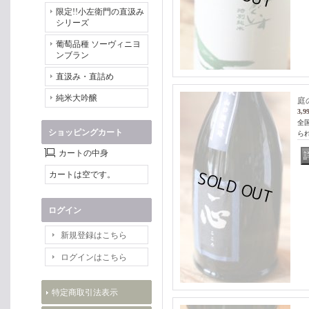
限定!!小左衛門の直汲み
シリーズ
葡萄品種 ソーヴィニヨ
ンブラン
直汲み・直詰め
純米大吟醸
庭
3,9
全
ショッピングカート
られ
カートの中身
カートは空です。
ログイン
新規登録はこちら
ログインはこちら
特定商取引法表示