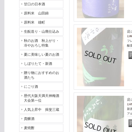
甘口の日本酒
原料米 山田錦
原料米 雄町
生酛造り・山廃仕込み
庭
2,8
秋のお酒 秋上がり・
フ
冷やおろし特集
酸
夏に美味しい夏のお酒
しぼりたて・新酒
贈り物におすすめのお
酒たち
にごり酒
歴代大阪天満天神梅酒
庭
大会第一位
2,6
新
人気上昇中 揖斐三蔵
アル
貴醸酒
麦焼酎