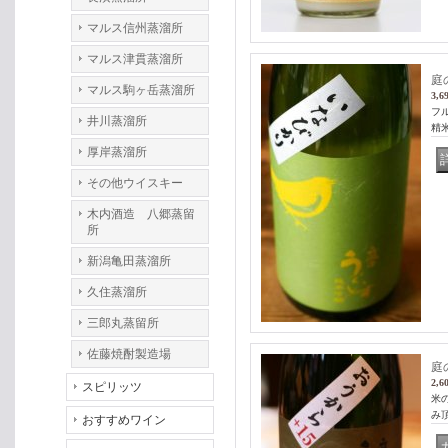
マルス信州蒸溜所
マルス津貫蒸溜所
庭
マルス駒ヶ岳蒸溜所
3,6
フ
井川蒸溜所
精米
厚岸蒸溜所
その他ウイスキー
木内酒造 八郷蒸留
所
新潟亀田蒸溜所
久住蒸溜所
三郎丸蒸留所
佐藤焼酎製造場
庭
2,6
スピリッツ
米
み
おすすめワイン