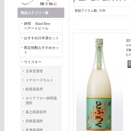
登録アイテム数
:
31件
商品カテゴリ一覧
静岡 Baird Beer
ベアードビール
おすすめ日本酒セット
鶯
3,1
限定焼酎おすすめセッ
甘
ト
む
ウイスキー
玉泉堂酒造
イチローズモルト
桜尾蒸留所
ガイアフロー静岡蒸
溜所
嘉之助蒸留所
安積蒸溜所
長濱蒸溜所