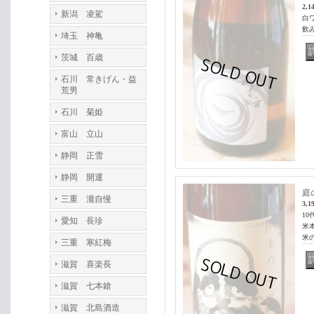
2,1
新潟 凌駕
白
飲み
埼玉 神亀
茨城 百歳
石川 常きげん・益
荒男
石川 菊姫
富山 立山
静岡 正雪
静岡 開運
庭
三重 瀧自慢
3,1
1
愛知 長珍
米
米
三重 寒紅梅
滋賀 喜楽長
滋賀 七本鎗
滋賀 北島酒造