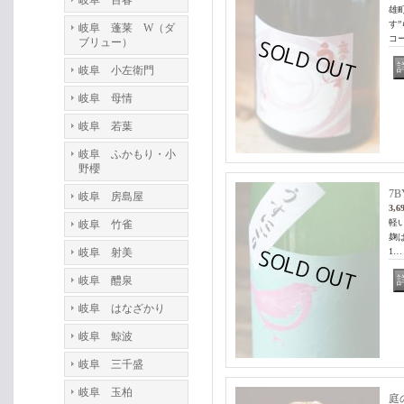
岐阜 百春
雄
す
岐阜 蓬莱 W（ダ
コ
ブリュー）
岐阜 小左衛門
岐阜 母情
岐阜 若葉
岐阜 ふかもり・小
野櫻
7
岐阜 房島屋
3,6
軽
岐阜 竹雀
麹
岐阜 射美
1…
岐阜 醴泉
岐阜 はなざかり
岐阜 鯨波
岐阜 三千盛
岐阜 玉柏
庭