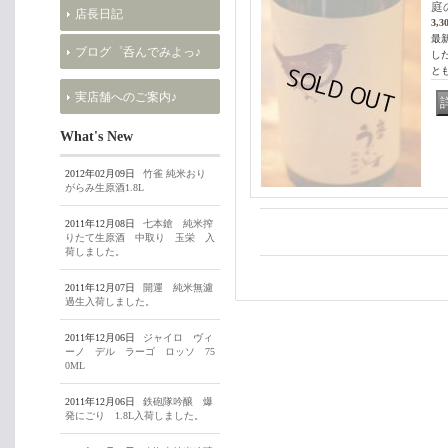
庭
店長日記
3,3
最
ブログ゜呑んでみよっ♪
し
と
実店舗へのご案内♪
What's New
2012年02月09日
竹雀 純米おり
がらみ生原酒1.8L
2011年12月08日
七本鎗 純米搾
りたて生原酒 中取り 玉栄 入
荷しました。
2011年12月07日
開運 純米無濾
過生入荷しました。
2011年12月06日
ジャイロ ヴィ
ーノ デル ラーゴ ロッソ 75
0ML
2011年12月06日
鉄砲隊吟醸 爆
発にごり 1.8L入荷しました。