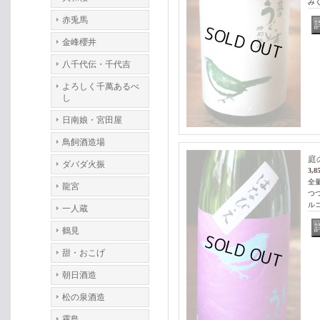
みく
赤兎馬
金峰櫻井
八千代伝・千代吉
よろしく千萬あるべ
し
日南娘・宮田屋
鳥飼酒造場
庭
ダバダ火振
3,8
全
龍宮
つ
ル
一人蔵
鶴見
甜・おこげ
朝日酒造
松の泉酒造
霧島