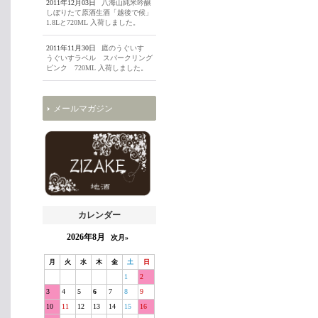
2011年12月03日
八海山純米吟醸
しぼりたて原酒生酒「越後で候」
1.8Lと720ML 入荷しました。
2011年11月30日
庭のうぐいす
うぐいすラベル スパークリング
ピンク 720ML 入荷しました。
メールマガジン
カレンダー
2026年8月
次月»
月
火
水
木
金
土
日
1
2
3
4
5
6
7
8
9
10
11
12
13
14
15
16