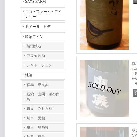
SAYS FARM
ココ・ファーム・ワイ
ナリー
ドメーヌ ヒデ
勝沼ワイン
勝沼醸造
中央葡萄酒
庭
シャトージュン
4,2
「
地酒
た
ー
福島 奈良萬
新潟 山間・越の白
鳥
奈良 みむろ杉
岐阜 天領
岐阜 奥飛騨
庭
3,9