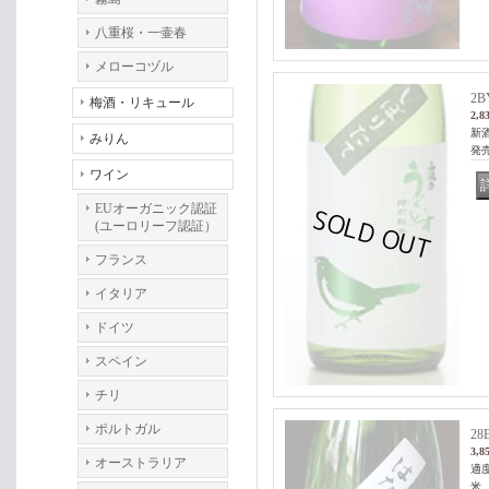
八重桜・一壷春
メローコヅル
2
梅酒・リキュール
2,8
新
みりん
発
ワイン
EUオーガニック認証
(ユーロリーフ認証）
フランス
イタリア
ドイツ
スペイン
チリ
ポルトガル
2
3,8
オーストラリア
適
米