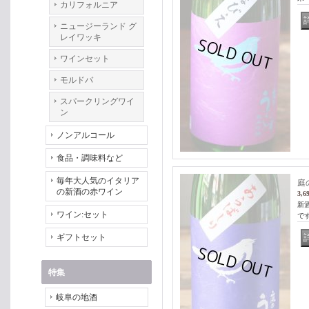
カリフォルニア
ニュージーランド グ
レイワッキ
ワインセット
モルドバ
スパークリングワイ
ン
ノンアルコール
食品・調味料など
毎年大人気のイタリア
庭
の新酒の赤ワイン
3,6
新
ワイン:セット
で
ギフトセット
特集
岐阜の地酒