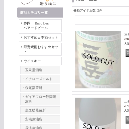
登録アイテム数
:
2件
商品カテゴリ一覧
静岡 Baird Beer
ベアードビール
三岳
おすすめ日本酒セット
2,9
人
限定焼酎おすすめセッ
ト
ウイスキー
玉泉堂酒造
イチローズモルト
桜尾蒸留所
ガイアフロー静岡蒸
溜所
三
2,7
嘉之助蒸留所
人
安積蒸溜所
長濱蒸溜所