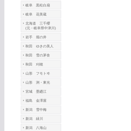
岐阜 黒松白扇
岐阜 花美蔵
北海道 三千櫻
(元・岐阜県中津川)
岩手 堀の井
秋田 ゆきの美人
秋田 雪の茅舎
秋田 刈穂
山形 フモトヰ
山形 洌・東光
宮城 墨廼江
福島 金澤屋
新潟 雪中梅
新潟 緑川
新潟 八海山