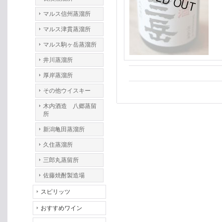
マルス信州蒸溜所
マルス津貫蒸溜所
マルス駒ヶ岳蒸溜所
井川蒸溜所
厚岸蒸溜所
その他ウイスキー
木内酒造 八郷蒸留
所
新潟亀田蒸溜所
久住蒸溜所
三郎丸蒸留所
佐藤焼酎製造場
スピリッツ
おすすめワイン