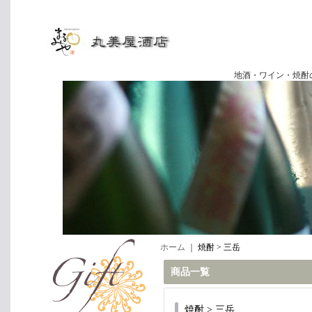
地酒・ワイン・焼酎の専門店
ホーム
｜
焼酎 > 三岳
商品一覧
焼酎 > 三岳