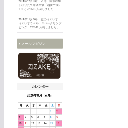
2011年12月03日
八海山純米吟醸
しぼりたて原酒生酒「越後で候」
1.8Lと720ML 入荷しました。
2011年11月30日
庭のうぐいす
うぐいすラベル スパークリング
ピンク 720ML 入荷しました。
メールマガジン
カレンダー
2026年8月
次月»
月
火
水
木
金
土
日
1
2
3
4
5
6
7
8
9
10
11
12
13
14
15
16