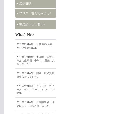
店長日記
ブログ゜呑んでみよっ♪
実店舗へのご案内♪
What's New
2012年02月09日
竹雀 純米おり
がらみ生原酒1.8L
2011年12月08日
七本鎗 純米搾
りたて生原酒 中取り 玉栄 入
荷しました。
2011年12月07日
開運 純米無濾
過生入荷しました。
2011年12月06日
ジャイロ ヴィ
ーノ デル ラーゴ ロッソ 75
0ML
2011年12月06日
鉄砲隊吟醸 爆
発にごり 1.8L入荷しました。