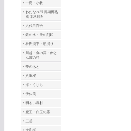
一尚・小牧
わたなべ35 長期樽熟
成 本格焼酎
六代目百合
銀の水・天の刻印
杜氏潤平・朝掘り
川越・金の露・赤と
んぼの詩
夢のあと
八重桜
海・くじら
伊佐美
明るい農村
魔王・白玉の露
三岳
大和桜