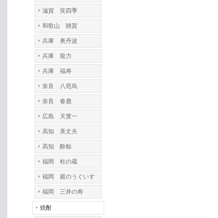
滋賀 笑四季
和歌山 雑賀
兵庫 奥丹波
兵庫 龍力
兵庫 福寿
奈良 八咫烏
奈良 春鹿
広島 天寳一
高知 美丈夫
高知 酔鯨
福岡 杜の蔵
福岡 庭のうぐいす
福岡 三井の寿
焼酎