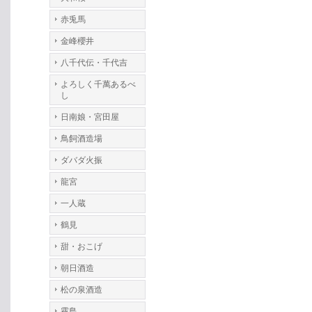
赤兎馬
金峰櫻井
八千代伝・千代吉
よろしく千萬あるべ
し
日南娘・宮田屋
鳥飼酒造場
ダバダ火振
龍宮
一人蔵
鶴見
甜・おこげ
朝日酒造
松の泉酒造
霧島