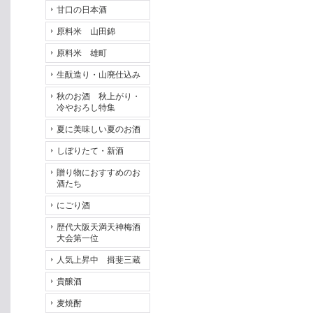
甘口の日本酒
原料米 山田錦
原料米 雄町
生酛造り・山廃仕込み
秋のお酒 秋上がり・
冷やおろし特集
夏に美味しい夏のお酒
しぼりたて・新酒
贈り物におすすめのお
酒たち
にごり酒
歴代大阪天満天神梅酒
大会第一位
人気上昇中 揖斐三蔵
貴醸酒
麦焼酎