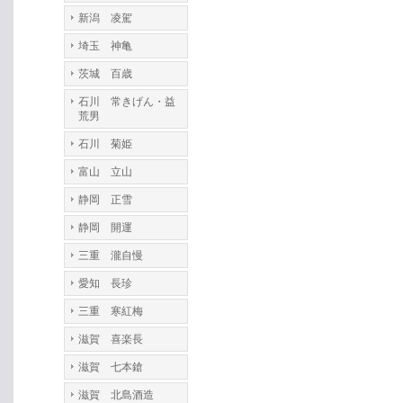
新潟 凌駕
埼玉 神亀
茨城 百歳
石川 常きげん・益
荒男
石川 菊姫
富山 立山
静岡 正雪
静岡 開運
三重 瀧自慢
愛知 長珍
三重 寒紅梅
滋賀 喜楽長
滋賀 七本鎗
滋賀 北島酒造