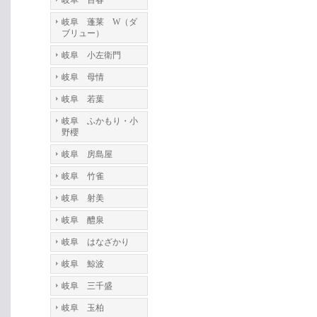
岐阜 百春
岐阜 蓬莱 W（ダ
ブリュー）
岐阜 小左衛門
岐阜 母情
岐阜 若葉
岐阜 ふかもり・小
野櫻
岐阜 房島屋
岐阜 竹雀
岐阜 射美
岐阜 醴泉
岐阜 はなざかり
岐阜 鯨波
岐阜 三千盛
岐阜 玉柏