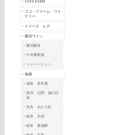
SAYS FARM
ココ・ファーム・ワイ
ナリー
ドメーヌ ヒデ
勝沼ワイン
勝沼醸造
中央葡萄酒
シャトージュン
地酒
福島 奈良萬
新潟 山間・越の白
鳥
奈良 みむろ杉
岐阜 天領
岐阜 奥飛騨