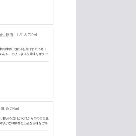
 1.8L & 720ml
間(中採り)部分を当日すぐに甕口
である、とびっきりな旨味をぜひご
& 720ml
採り部分を当日かめ口からそのまま直
爽やかな吟醸香と上品な旨味をご堪