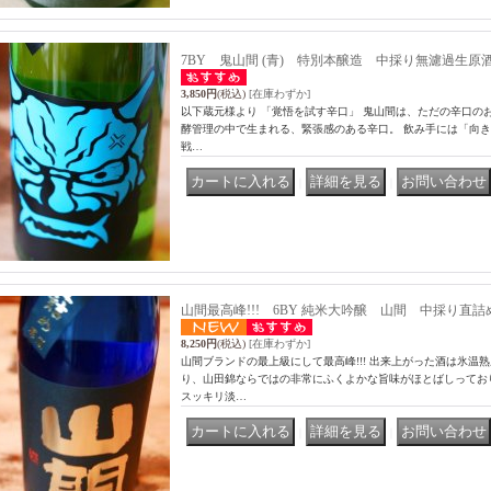
7BY 鬼山間 (青) 特別本醸造 中採り無濾過生原酒
3,850円
(税込)
[在庫わずか]
以下蔵元様より 「覚悟を試す辛口」 鬼山間は、ただの辛口の
酵管理の中で生まれる、緊張感のある辛口。 飲み手には「向
戦…
｜
｜
山間最高峰!!! 6BY 純米大吟醸 山間 中採り直詰
8,250円
(税込)
[在庫わずか]
山間ブランドの最上級にして最高峰!!! 出来上がった酒は氷温
り、山田錦ならではの非常にふくよかな旨味がほとばしっており
スッキリ淡…
｜
｜