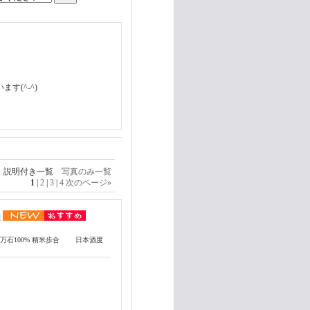
(^-^)
説明付き一覧
写真のみ一覧
1
|
2
|
3
|
4
次のページ
»
l
百万石100% 精米歩合 日本酒度