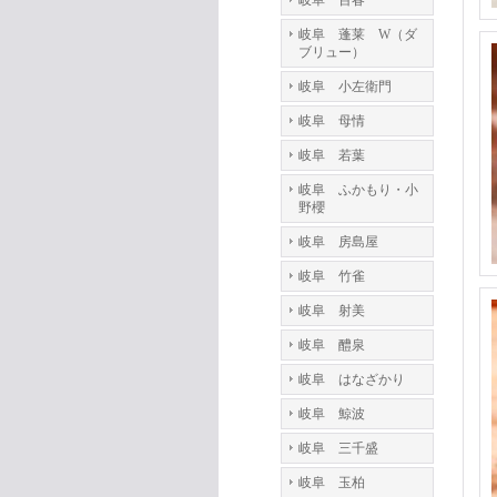
岐阜 百春
岐阜 蓬莱 W（ダ
ブリュー）
岐阜 小左衛門
岐阜 母情
岐阜 若葉
岐阜 ふかもり・小
野櫻
岐阜 房島屋
岐阜 竹雀
岐阜 射美
岐阜 醴泉
岐阜 はなざかり
岐阜 鯨波
岐阜 三千盛
岐阜 玉柏