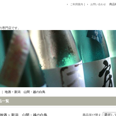
｜
商品
ご利用案内
お問い合わせ
です。
｜
地酒 > 新潟 山間・越の白鳥
品一覧
地酒 > 新潟 山間・越の白鳥
商品並び替え
: