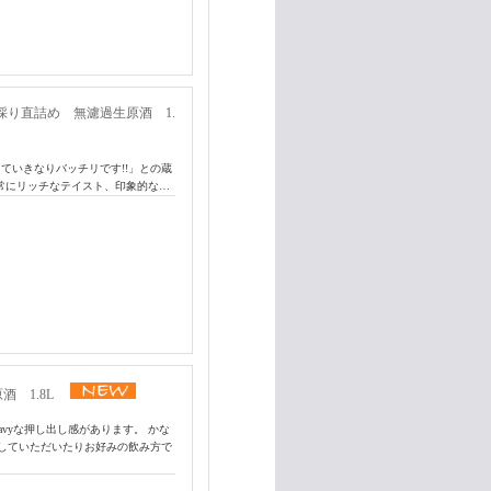
採り直詰め 無濾過生原酒 1.
っていきなりバッチリです!!」との蔵
常にリッチなテイスト、印象的な…
酒 1.8L
vyな押し出し感があります。 かな
していただいたりお好みの飲み方で