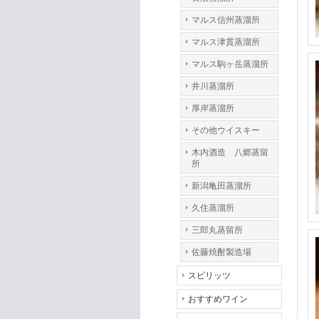
マルス信州蒸溜所
マルス津貫蒸溜所
マルス駒ヶ岳蒸溜所
井川蒸溜所
厚岸蒸溜所
その他ウイスキー
木内酒造 八郷蒸留
所
新潟亀田蒸溜所
久住蒸溜所
三郎丸蒸留所
佐藤焼酎製造場
スピリッツ
おすすめワイン