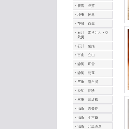
新潟 凌駕
埼玉 神亀
茨城 百歳
石川 常きげん・益
荒男
石川 菊姫
富山 立山
静岡 正雪
静岡 開運
三重 瀧自慢
愛知 長珍
三重 寒紅梅
滋賀 喜楽長
滋賀 七本鎗
滋賀 北島酒造