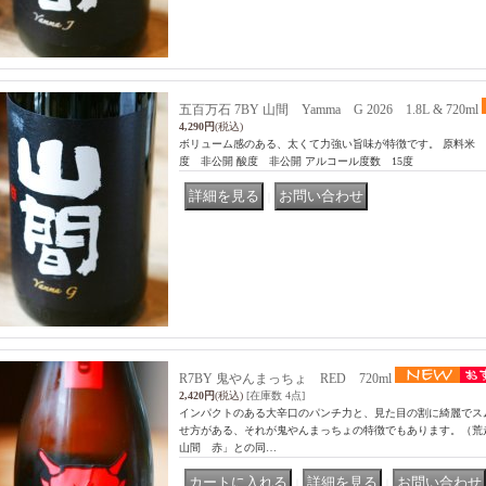
五百万石 7BY 山間 Yamma G 2026 1.8L & 720ml
4,290円
(税込)
ボリューム感のある、太くて力強い旨味が特徴です。 原料米 
度 非公開 酸度 非公開 アルコール度数 15度
｜
R7BY 鬼やんまっちょ RED 720ml
2,420円
(税込)
[在庫数 4点]
インパクトのある大辛口のパンチ力と、見た目の割に綺麗でス
せ方がある、それが鬼やんまっちょの特徴でもあります。（荒
山間 赤」との同…
｜
｜