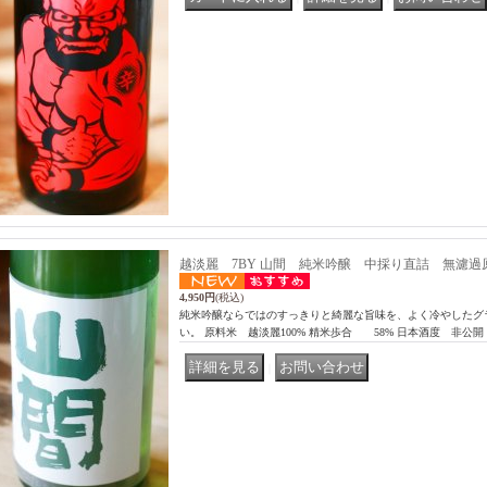
越淡麗 7BY 山間 純米吟醸 中採り直詰 無濾過原酒 1
4,950円
(税込)
純米吟醸ならではのすっきりと綺麗な旨味を、よく冷やしたグ
い。 原料米 越淡麗100% 精米歩合 58% 日本酒度 非公開
｜