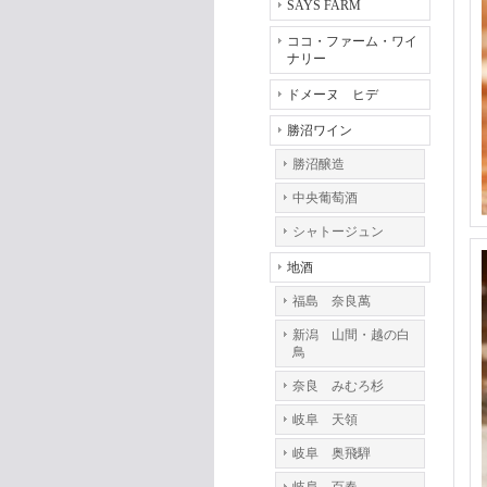
SAYS FARM
ココ・ファーム・ワイ
ナリー
ドメーヌ ヒデ
勝沼ワイン
勝沼醸造
中央葡萄酒
シャトージュン
地酒
福島 奈良萬
新潟 山間・越の白
鳥
奈良 みむろ杉
岐阜 天領
岐阜 奥飛騨