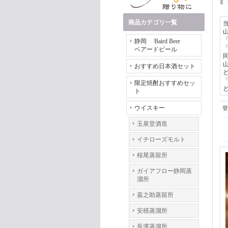
商品カテゴリ一覧
静岡 Baird Beer
ベアードビール
おすすめ日本酒セット
限定焼酎おすすめセッ
ト
ウイスキー
登
玉泉堂酒造
イチローズモルト
桜尾蒸留所
ガイアフロー静岡蒸
溜所
嘉之助蒸留所
安積蒸溜所
長濱蒸溜所