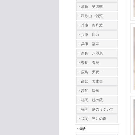
滋賀 笑四季
和歌山 雑賀
兵庫 奥丹波
兵庫 龍力
兵庫 福寿
奈良 八咫烏
奈良 春鹿
広島 天寳一
高知 美丈夫
高知 酔鯨
福岡 杜の蔵
福岡 庭のうぐいす
福岡 三井の寿
焼酎