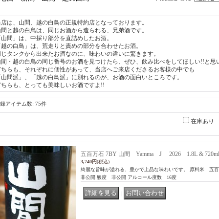
当店は、山間、越の白鳥の正規特約店となっております。
山間と越の白鳥は、同じお酒から造られる、兄弟酒です。
「山間」は、中採り部分を直詰めしたお酒。
「越の白鳥」は、荒走りと責めの部分を合わせたお酒。
同じタンクから出来たお酒なのに、味わいの違いに驚きます。
山間・越の白鳥の同じ番号のお酒を見つけたら、ぜひ、飲み比べをしてほしい!!と思います
どちらも、それぞれに個性があって、当店へご来店くださるお客様の中でも
「山間派」、「越の白鳥派」に別れるのが、お酒の面白いところです。
どちらも、とっても美味しいお酒ですよ!!
録アイテム数
:
75件
在庫あり
五百万石 7BY 山間 Yamma J 2026 1.8L & 720m
3,740円
(税込)
綺麗な旨味が溢れる、豊かで上品な味わいです。 原料米 五
非公開 酸度 非公開 アルコール度数 16度
｜