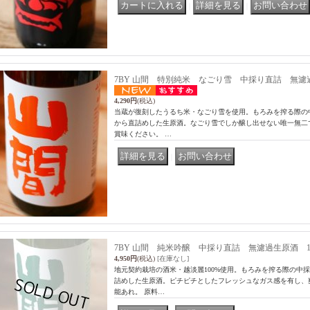
｜
｜
7BY 山間 特別純米 なごり雪 中採り直詰 無濾過生原酒
4,290円
(税込)
当蔵が復刻したうるち米・なごり雪を使用。もろみを搾る際の中
から直詰めした生原酒。なごり雪でしか醸し出せない唯一無二
賞味ください。 …
｜
7BY 山間 純米吟醸 中採り直詰 無濾過生原酒 1.8L 
4,950円
(税込)
[在庫なし]
地元契約栽培の酒米・越淡麗100%使用。もろみを搾る際の中
詰めした生原酒。ピチピチとしたフレッシュなガス感を有し、
能あれ。 原料…