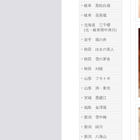
岐阜 黒松白扇
岐阜 花美蔵
北海道 三千櫻
(元・岐阜県中津川)
岩手 堀の井
秋田 ゆきの美人
秋田 雪の茅舎
秋田 刈穂
山形 フモトヰ
山形 洌・東光
宮城 墨廼江
福島 金澤屋
新潟 雪中梅
新潟 緑川
新潟 八海山