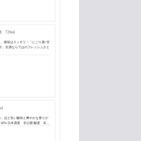
 720ml
感じ、後味はスッキリ・「にごり酒=甘
さ。生酒ならではのフレッシュさと
l
み、ほど良い酸味と爽やかな香りが
0% 日本酒度 非公開 酸度 非…