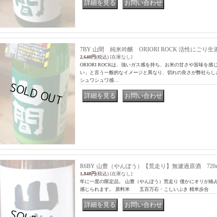
｜
7BY 山間 純米吟醸 ORIORI ROCK 活性にごり生酒
2,640円
(税込)
[在庫なし]
ORIORI ROCKは、強いガス感を持ち、お米の甘さや旨味を
い」と言う一般的なイメージと異なり、切れの良さが弊社らし
シュワシュワ感…
｜
R6BY 山豊（やんぼう）【荒走り】無濾過原酒 720m
1,848円
(税込)
[在庫なし]
年に一度の限定品。 山豊（やんぼう）荒走り 僅かにオリが絡
感じられます。 原料米 五百万石・こしいぶき 精米歩合 6
｜