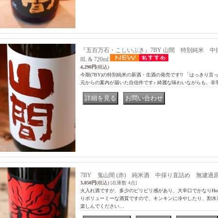
『五百万石・こしいぶき』7BY 山間 特別純米 中
8L & 720ml
4,290円
(税込)
今期(7BY)の特別純米の新酒・生酒の発売です!! 「はっきり言
元からの案内が届いた自信作です♪ 綺麗な味わいながらも、非
｜
7BY 鬼山間 (赤) 純米酒 中採り直詰め 無濾過原
3,850円
(税込)
[在庫数 4点]
火入れ酒ですが、多少のピリピリ感があり、大辛口でかなりHea
りボリューミーな酒質ですので、キンキンに冷やしたり、割水
楽しんでください…