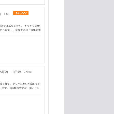
 1.8L
お酒ではありません。 ギリギリの醗
き合う時間」、造り手には「毎年の挑
め原酒 山田錦 720ml
熟成を経て、グッと味わいが増してお
ます。40%精米ですが、薄いとか