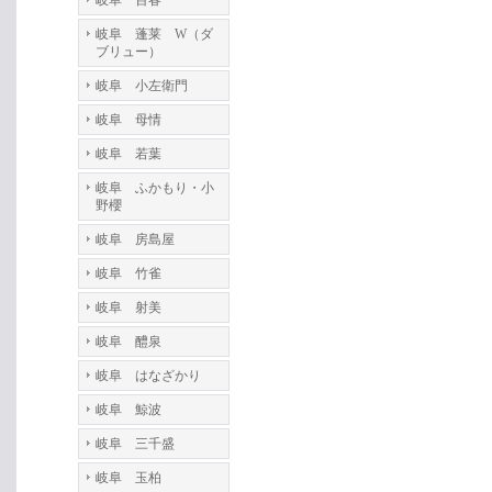
岐阜 百春
岐阜 蓬莱 W（ダ
ブリュー）
岐阜 小左衛門
岐阜 母情
岐阜 若葉
岐阜 ふかもり・小
野櫻
岐阜 房島屋
岐阜 竹雀
岐阜 射美
岐阜 醴泉
岐阜 はなざかり
岐阜 鯨波
岐阜 三千盛
岐阜 玉柏