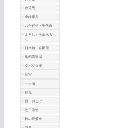
赤兎馬
金峰櫻井
八千代伝・千代吉
よろしく千萬あるべ
し
日南娘・宮田屋
鳥飼酒造場
ダバダ火振
龍宮
一人蔵
鶴見
甜・おこげ
朝日酒造
松の泉酒造
霧島