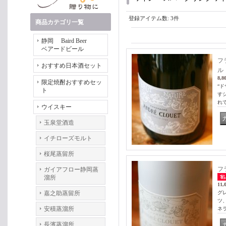
登録アイテム数
:
3件
商品カテゴリ一覧
静岡 Baird Beer
ベアードビール
フ
おすすめ日本酒セット
ル 
8,8
限定焼酎おすすめセッ
“
ト
す
れ
ウイスキー
玉泉堂酒造
イチローズモルト
桜尾蒸留所
フ
ガイアフロー静岡蒸
溜所
11,
嘉之助蒸留所
グ
ツ
安積蒸溜所
ネ
長濱蒸溜所