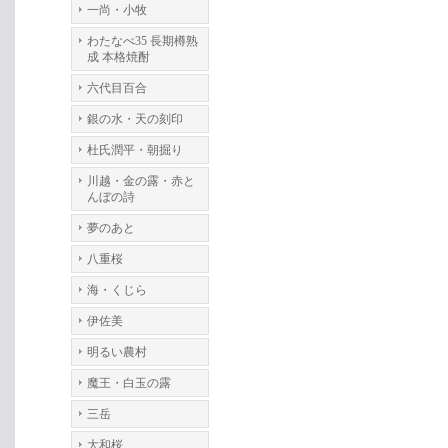
一尚・小牧
わたなべ35 長期樽熟
成 本格焼酎
六代目百合
銀の水・天の刻印
杜氏潤平・朝掘り
川越・金の露・赤と
んぼの詩
夢のあと
八重桜
海・くじら
伊佐美
明るい農村
魔王・白玉の露
三岳
大和桜