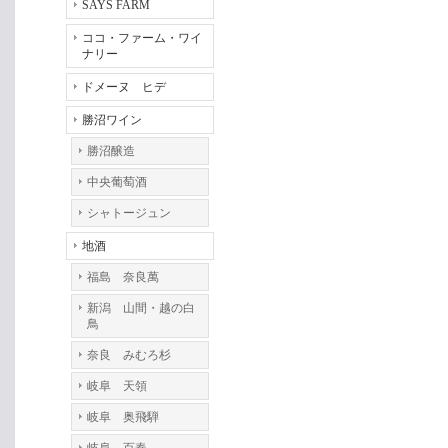
SAYS FARM
ココ・ファーム・ワイ
ナリー
ドメーヌ ヒデ
勝沼ワイン
勝沼醸造
中央葡萄酒
シャトージュン
地酒
福島 奈良萬
新潟 山間・越の白
鳥
奈良 みむろ杉
岐阜 天領
岐阜 奥飛騨