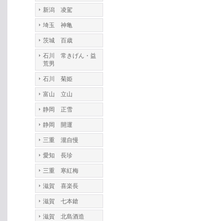
新潟 凌駕
埼玉 神亀
茨城 百歳
石川 常きげん・益
荒男
石川 菊姫
富山 立山
静岡 正雪
静岡 開運
三重 瀧自慢
愛知 長珍
三重 寒紅梅
滋賀 喜楽長
滋賀 七本鎗
滋賀 北島酒造