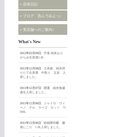
店長日記
ブログ゜呑んでみよっ♪
実店舗へのご案内♪
What's New
2012年02月09日
竹雀 純米おり
がらみ生原酒1.8L
2011年12月08日
七本鎗 純米搾
りたて生原酒 中取り 玉栄 入
荷しました。
2011年12月07日
開運 純米無濾
過生入荷しました。
2011年12月06日
ジャイロ ヴィ
ーノ デル ラーゴ ロッソ 75
0ML
2011年12月06日
鉄砲隊吟醸 爆
発にごり 1.8L入荷しました。