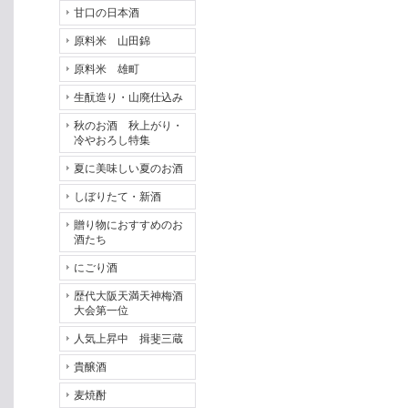
甘口の日本酒
原料米 山田錦
原料米 雄町
生酛造り・山廃仕込み
秋のお酒 秋上がり・
冷やおろし特集
夏に美味しい夏のお酒
しぼりたて・新酒
贈り物におすすめのお
酒たち
にごり酒
歴代大阪天満天神梅酒
大会第一位
人気上昇中 揖斐三蔵
貴醸酒
麦焼酎