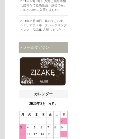
2011年12月03日
八海山純米吟醸
しぼりたて原酒生酒「越後で候」
1.8Lと720ML 入荷しました。
2011年11月30日
庭のうぐいす
うぐいすラベル スパークリング
ピンク 720ML 入荷しました。
メールマガジン
カレンダー
2026年8月
次月»
月
火
水
木
金
土
日
1
2
3
4
5
6
7
8
9
10
11
12
13
14
15
16