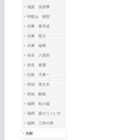
滋賀 笑四季
和歌山 雑賀
兵庫 奥丹波
兵庫 龍力
兵庫 福寿
奈良 八咫烏
奈良 春鹿
広島 天寳一
高知 美丈夫
高知 酔鯨
福岡 杜の蔵
福岡 庭のうぐいす
福岡 三井の寿
焼酎