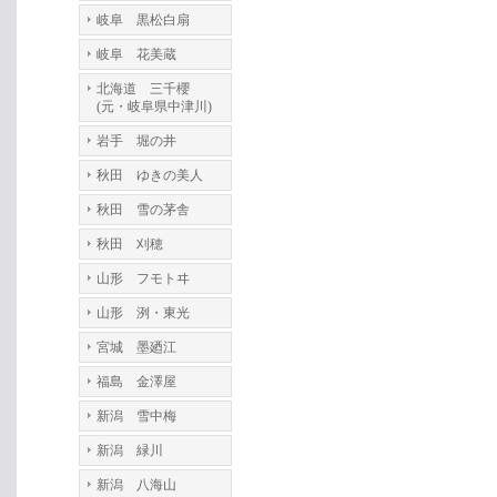
岐阜 黒松白扇
岐阜 花美蔵
北海道 三千櫻
(元・岐阜県中津川)
岩手 堀の井
秋田 ゆきの美人
秋田 雪の茅舎
秋田 刈穂
山形 フモトヰ
山形 洌・東光
宮城 墨廼江
福島 金澤屋
新潟 雪中梅
新潟 緑川
新潟 八海山