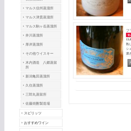
マルス信州蒸溜所
マルス津貫蒸溜所
マルス駒ヶ岳蒸溜所
フ
井川蒸溜所
13,
厚岸蒸溜所
熟
シ
その他ウイスキー
濃
木内酒造 八郷蒸留
所
新潟亀田蒸溜所
久住蒸溜所
三郎丸蒸留所
佐藤焼酎製造場
スピリッツ
おすすめワイン