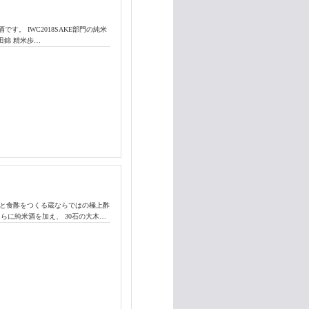
。 IWC2018SAKE部門の純米
田錦 精米歩…
酒と食酢をつくる蔵ならではの極上酢
さらに純米酒を加え、 30石の大木…