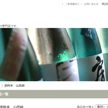
｜
商品
ご利用案内
お問い合わせ
です。
｜
原料米 山田錦
品一覧
原料米 山田錦
商品並び替え
: