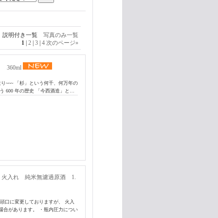
説明付き一覧
写真のみ一覧
1
|
2
|
3
|
4
次のページ
»
 360ml
り~~~ 「杉」という何千、何万年の
う 600 年の歴史 「今西酒造」と…
 火入れ 純米無濾過原酒 1.
頭口に変更しておりますが、 火入
場合があります。 ・瓶内圧力につい