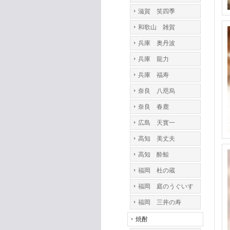
滋賀 笑四季
和歌山 雑賀
兵庫 奥丹波
兵庫 龍力
兵庫 福寿
奈良 八咫烏
奈良 春鹿
広島 天寳一
高知 美丈夫
高知 酔鯨
福岡 杜の蔵
福岡 庭のうぐいす
福岡 三井の寿
焼酎