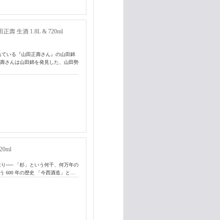
生酒 1.8L & 720ml
れている『山田正壽さん』の山田錦
正壽さんは山田錦を発見した、山田勢
0ml
り~~~ 「杉」という何千、何万年の
う 600 年の歴史 「今西酒造」と…