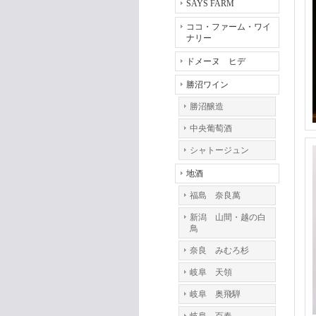
SAYS FARM
ココ・ファーム・ワイ
ナリー
ドメーヌ ヒデ
勝沼ワイン
勝沼醸造
中央葡萄酒
シャトージュン
地酒
福島 奈良萬
新潟 山間・越の白
鳥
奈良 みむろ杉
岐阜 天領
岐阜 奥飛騨