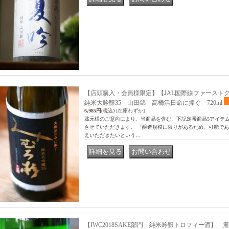
【店頭購入・会員様限定】【JAL国際線ファースト
純米大吟醸35 山田錦 高橋活日命に捧ぐ 720ml
6,985円
(税込)
[在庫わずか]
蔵元様のご意向により、当商品を含む、下記定番商品5アイテ
させていただきます。 「醸造規模に限りがあるため、可能で
えいただきたいという…
｜
【IWC2018SAKE部門 純米吟醸トロフィー酒】