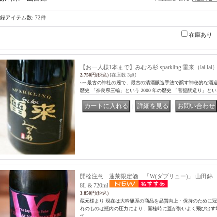
録アイテム数
:
72件
在庫あり
【お一人様1本まで】みむろ杉 sparkling 雷来（lai lai）
2,750円
(税込)
[在庫数 3点]
~~~最古の神社の麓で、最古の清酒醸造手法で醸す神秘的な酒造
歴史 「奈良県三輪」という 2000 年の歴史 「菩提酛造り」とい
｜
｜
開栓注意 蓬莱限定酒 「W(ダブリュー)」 山田錦
8L & 720ml
3,850円
(税込)
蔵元様より 現在は大吟醸系の商品を品質向上・保持のために冠
れのものは瓶内の圧力により、開栓時に蓋が勢いよく飛び出す
て …