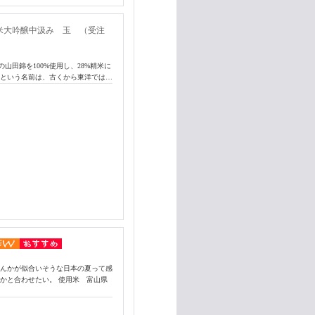
米大吟醸中汲み 玉 （受注
田錦を100%使用し、28%精米に
」という名前は、古くから東洋では…
なんかが似合いそうな日本の夏って感
かと合わせたい。 使用米 富山県