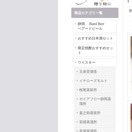
登
商品カテゴリ一覧
静岡 Baird Beer
ベアードビール
おすすめ日本酒セット
限定焼酎おすすめセッ
ト
ウイスキー
玉泉堂酒造
イチローズモルト
桜尾蒸留所
ガイアフロー静岡蒸
溜所
嘉之助蒸留所
安積蒸溜所
長濱蒸溜所