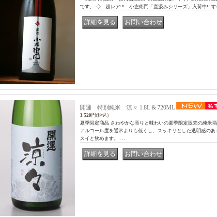
です。 ◇ 超レア!!! 小左衛門「直汲みシリーズ」入荷中!!
｜
開運 特別純米 涼々 1.8L & 720ML
3,520円
(税込)
夏季限定商品 さわやかな香りと味わいの夏季限定販売の純米
アルコール度を通常よりも低くし、スッキリとした透明感のあ
スイと飲めます。 …
｜