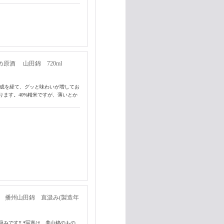
め原酒 山田錦 720ml
熟成を経て、グッと味わいが増してお
ます。40%精米ですが、薄いとか
分 播州山田錦 直汲み(製造年
みです!! *写真は、美山錦のもの