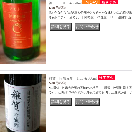
錦 1.8L & 720ml
4,180円
(税込)
穏やかながらも品の良い吟醸香となめらかな味わいの純米吟醸酒です
吟醸トロフィー酒です。 日本酒度 +2 酸度 1.6 使用米 山
｜
雑賀 吟醸赤酢 1.8L & 300ml
2,700円
(税込)
■山田錦 純米大吟醸の酒粕100%使用 雜賀 吟醸酢 日本
です。 山田錦100%の 純米大吟醸の酒粕を1年以上熟成させ、
｜