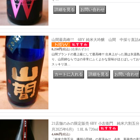
｜
山間最高峰!!! 6BY 純米大吟醸 山間 中採り直詰
8,250円
(税込)
[在庫わずか]
山間ブランドの最上級にして最高峰!!! 出来上がった酒は氷温
り、山田錦ならではの非常にふくよかな旨味がほとばしっており
スッキリ淡…
｜
｜
21店舗のみの限定販売 6BY 小左衛門 純米六割五
月2025年6月) 1.8L & 720ml
4,686円
(税込)
「純米六割五分 播州山田錦」の直汲みは、今年、新発売の直汲