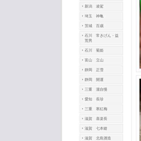
新潟 凌駕
埼玉 神亀
茨城 百歳
石川 常きげん・益
荒男
石川 菊姫
富山 立山
静岡 正雪
静岡 開運
三重 瀧自慢
愛知 長珍
三重 寒紅梅
滋賀 喜楽長
滋賀 七本鎗
滋賀 北島酒造