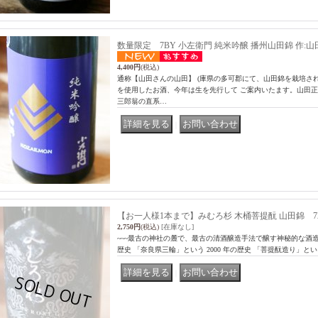
数量限定 7BY 小左衛門 純米吟醸 播州山田錦 作:山田正壽 
4,400円
(税込)
通称【山田さんの山田】 (庫県の多可郡にて、山田錦を栽培さ
を使用したお酒、今年は生を先行して ご案内いたます。山田
三郎翁の直系…
｜
【お一人様1本まで】みむろ杉 木桶菩提酛 山田錦 72
2,750円
(税込)
[在庫なし]
~~~最古の神社の麓で、最古の清酒醸造手法で醸す神秘的な酒造
歴史 「奈良県三輪」という 2000 年の歴史 「菩提酛造り」とい
｜