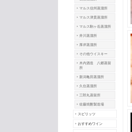
マルス信州蒸溜所
マルス津貫蒸溜所
マルス駒ヶ岳蒸溜所
井川蒸溜所
厚岸蒸溜所
その他ウイスキー
木内酒造 八郷蒸留
所
新潟亀田蒸溜所
久住蒸溜所
三郎丸蒸留所
佐藤焼酎製造場
スピリッツ
おすすめワイン