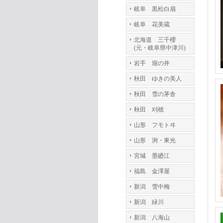
岐阜 黒松白扇
岐阜 花美蔵
北海道 三千櫻
(元・岐阜県中津川)
岩手 堀の井
秋田 ゆきの美人
秋田 雪の茅舎
秋田 刈穂
山形 フモトヰ
山形 洌・東光
宮城 墨廼江
福島 金澤屋
新潟 雪中梅
新潟 緑川
新潟 八海山