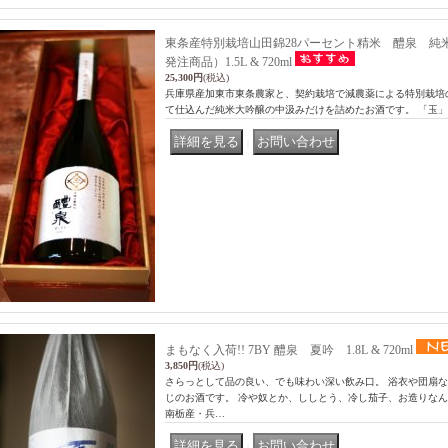
東条産特別栽培山田錦28パーセント精米 醴泉 純
発注商品）1.5L & 720ml
25,300円
(税込)
兵庫県産加東市東条農家と、契約栽培で減農薬による特別栽培の山
て仕込んだ純米大吟醸の中汲みだけを詰めたお酒です。 「玉
｜
まもなく入荷!! 7BY 醴泉 夏吟 1.8L & 720ml
3,850円
(税込)
さらっとして品の良い、でも味わい深い飲み口。 浴衣や団扇
じのお酒です。 冷や奴とか、ししとう、冷し茄子、お造りなん
南栃産・兵…
｜