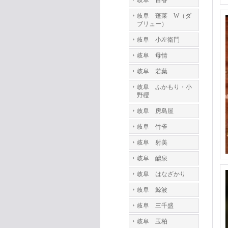
岐阜 百春
岐阜 蓬莱 W（ダ
ブリュー）
岐阜 小左衛門
岐阜 母情
岐阜 若葉
岐阜 ふかもり・小
野櫻
岐阜 房島屋
岐阜 竹雀
岐阜 射美
岐阜 醴泉
岐阜 はなざかり
岐阜 鯨波
岐阜 三千盛
岐阜 玉柏