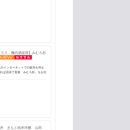
クラス 機内酒採用】みむろ杉
ムのインターネットでの販売を停止
あれば店頭で直接「みむろ杉」をお伝
 麓井 きもと純米吟醸 山田