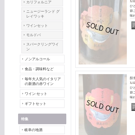
3,1
カリフォルニア
ひ
節
ニュージーランド グ
味
レイワッキ
ワインセット
モルドバ
スパークリングワイ
ン
ノンアルコール
食品・調味料など
酔
毎年大人気のイタリア
3,1
の新酒の赤ワイン
ひ
節
ワイン:セット
味
ギフトセット
特集
岐阜の地酒