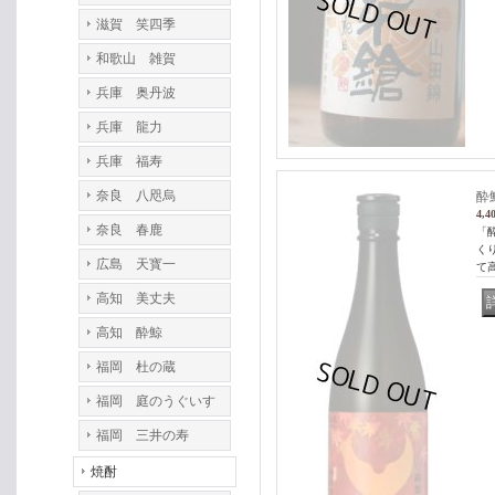
滋賀 笑四季
和歌山 雑賀
兵庫 奥丹波
兵庫 龍力
兵庫 福寿
奈良 八咫烏
酔
4,4
奈良 春鹿
「
く
広島 天寳一
て
高知 美丈夫
高知 酔鯨
福岡 杜の蔵
福岡 庭のうぐいす
福岡 三井の寿
焼酎