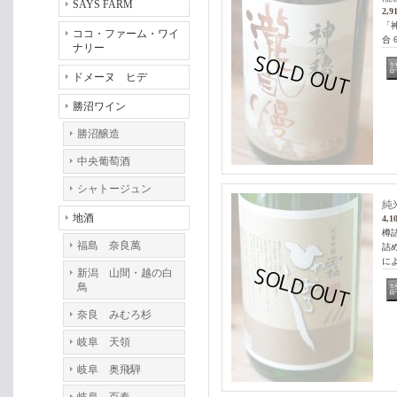
SAYS FARM
2,9
「
ココ・ファーム・ワイ
合 
ナリー
ドメーヌ ヒデ
勝沼ワイン
勝沼醸造
中央葡萄酒
シャトージュン
純
地酒
4,1
樽
福島 奈良萬
詰
に
新潟 山間・越の白
鳥
奈良 みむろ杉
岐阜 天領
岐阜 奥飛騨