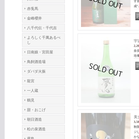
す
成
赤兎馬
金峰櫻井
八千代伝・千代吉
よろしく千萬あるべ
宇
し
2,2
奈
日南娘・宮田屋
培
鳥飼酒造場
ダバダ火振
龍宮
一人蔵
鶴見
甜・おこげ
美
朝日酒造
3,5
秋
松の泉酒造
ジ
か
霧島