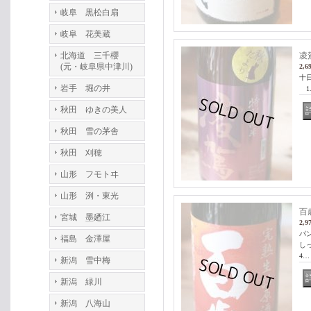
岐阜 黒松白扇
岐阜 花美蔵
北海道 三千櫻
凌
(元・岐阜県中津川)
2,6
十
岩手 堀の井
1.
秋田 ゆきの美人
秋田 雪の茅舎
秋田 刈穂
山形 フモトヰ
山形 洌・東光
百
宮城 墨廼江
2,9
パ
福島 金澤屋
し
4…
新潟 雪中梅
新潟 緑川
新潟 八海山