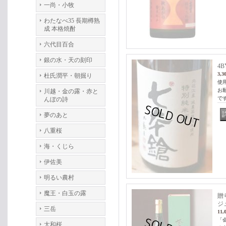
一尚・小牧
わたなべ35 長期樽熟
成 本格焼酎
六代目百合
銀の水・天の刻印
4
3,3
杜氏潤平・朝掘り
使
お
川越・金の露・赤と
で
んぼの詩
夢のあと
八重桜
海・くじら
伊佐美
明るい農村
魔王・白玉の露
贈
ジュ
三岳
11,
「
大和桜