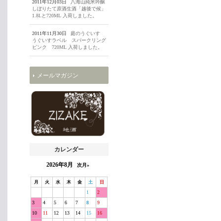
2011年12月03日
八海山純米吟醸
しぼりたて原酒生酒「越後で候」
1.8Lと720ML 入荷しました。
2011年11月30日
庭のうぐいす
うぐいすラベル スパークリング
ピンク 720ML 入荷しました。
メールマガジン
カレンダー
2026年8月
次月»
月
火
水
木
金
土
日
1
2
3
4
5
6
7
8
9
10
11
12
13
14
15
16