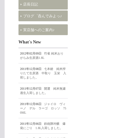
店長日記
ブログ゜呑んでみよっ♪
実店舗へのご案内♪
What's New
2012年02月09日
竹雀 純米おり
がらみ生原酒1.8L
2011年12月08日
七本鎗 純米搾
りたて生原酒 中取り 玉栄 入
荷しました。
2011年12月07日
開運 純米無濾
過生入荷しました。
2011年12月06日
ジャイロ ヴィ
ーノ デル ラーゴ ロッソ 75
0ML
2011年12月06日
鉄砲隊吟醸 爆
発にごり 1.8L入荷しました。