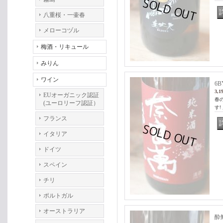
八重桜・一壷春
メローコヅル
梅酒・リキュール
みりん
ワイン
6
3,1
EUオーガニック認証
春
(ユーロリーフ認証）
す!
フランス
イタリア
ドイツ
スペイン
チリ
ポルトガル
オーストラリア
酔