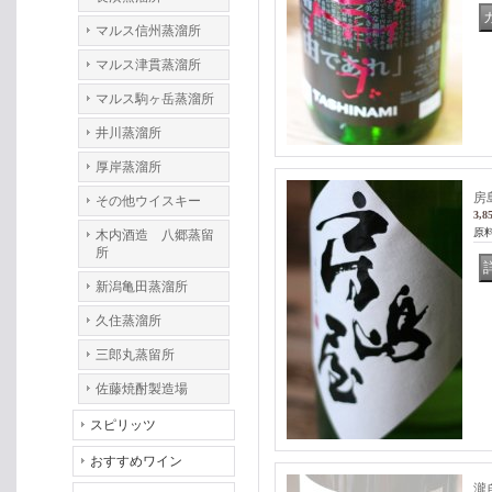
マルス信州蒸溜所
マルス津貫蒸溜所
マルス駒ヶ岳蒸溜所
井川蒸溜所
厚岸蒸溜所
房
その他ウイスキー
3,8
原
木内酒造 八郷蒸留
所
新潟亀田蒸溜所
久住蒸溜所
三郎丸蒸留所
佐藤焼酎製造場
スピリッツ
おすすめワイン
瀧