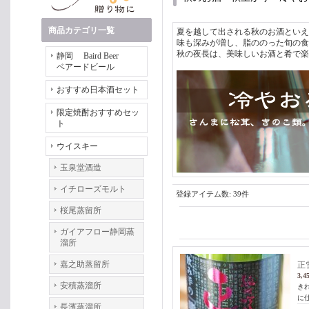
商品カテゴリ一覧
夏を越して出される秋のお酒といえ
味も深みが増し、脂ののった旬の食
秋の夜長は、美味しいお酒と肴で楽
静岡 Baird Beer
ベアードビール
おすすめ日本酒セット
限定焼酎おすすめセッ
ト
ウイスキー
玉泉堂酒造
イチローズモルト
登録アイテム数
:
39件
桜尾蒸留所
ガイアフロー静岡蒸
溜所
嘉之助蒸留所
正
3,4
安積蒸溜所
き
に仕
長濱蒸溜所