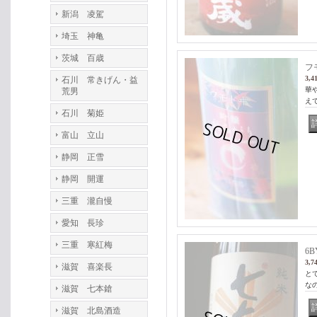
新潟 凌駕
埼玉 神亀
茨城 百歳
フ
3,4
石川 常きげん・益
華
荒男
え
石川 菊姫
富山 立山
静岡 正雪
静岡 開運
三重 瀧自慢
愛知 長珍
三重 寒紅梅
6
3,7
滋賀 喜楽長
と
なの
滋賀 七本鎗
滋賀 北島酒造