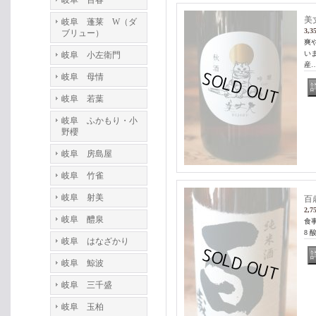
岐阜 百春
美丈
岐阜 蓬莱 W（ダ
3,3
ブリュー）
爽
い
岐阜 小左衛門
産
岐阜 母情
岐阜 若葉
岐阜 ふかもり・小
野櫻
岐阜 房島屋
岐阜 竹雀
岐阜 射美
百
2,7
岐阜 醴泉
食
8 
岐阜 はなざかり
岐阜 鯨波
岐阜 三千盛
岐阜 玉柏