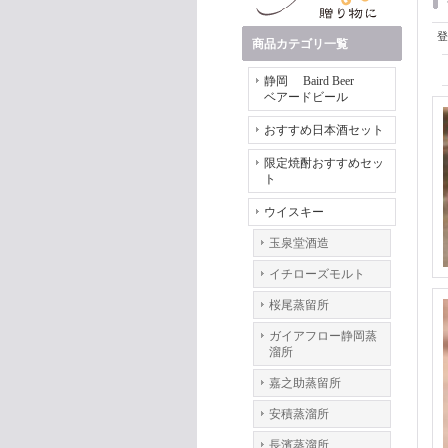
登
商品カテゴリ一覧
静岡 Baird Beer
ベアードビール
おすすめ日本酒セット
限定焼酎おすすめセッ
ト
ウイスキー
玉泉堂酒造
イチローズモルト
桜尾蒸留所
ガイアフロー静岡蒸
溜所
嘉之助蒸留所
安積蒸溜所
長濱蒸溜所