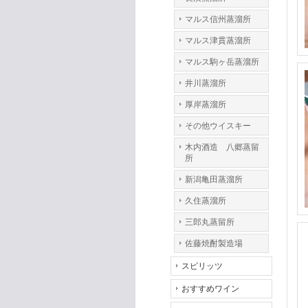
マルス信州蒸溜所
マルス津貫蒸溜所
マルス駒ヶ岳蒸溜所
井川蒸溜所
厚岸蒸溜所
その他ウイスキー
木内酒造 八郷蒸留
所
新潟亀田蒸溜所
久住蒸溜所
三郎丸蒸留所
佐藤焼酎製造場
スピリッツ
おすすめワイン