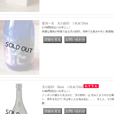
星河一天 天の刻印 1.8L&720ml
2,750円
(税込)
[在庫なし]
綺麗な風味が特徴である天の刻印。何杯でも飲みやすい新酒無
｜
天の刻印 Black 1.8L&720ml
3,366円
(税込)
[在庫なし]
ニッポンの麦から生まれた「天の刻印」は 甘みとまろやかな喉
い、両手を広げて 天は常に人を包み込む。。。 天と人、その
酎…
｜