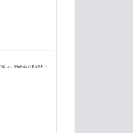
で貯蔵した、琥珀熟成の本格麦焼酎で