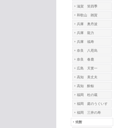
滋賀 笑四季
和歌山 雑賀
兵庫 奥丹波
兵庫 龍力
兵庫 福寿
奈良 八咫烏
奈良 春鹿
広島 天寳一
高知 美丈夫
高知 酔鯨
福岡 杜の蔵
福岡 庭のうぐいす
福岡 三井の寿
焼酎