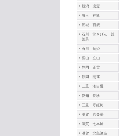
新潟 凌駕
埼玉 神亀
茨城 百歳
石川 常きげん・益
荒男
石川 菊姫
富山 立山
静岡 正雪
静岡 開運
三重 瀧自慢
愛知 長珍
三重 寒紅梅
滋賀 喜楽長
滋賀 七本鎗
滋賀 北島酒造