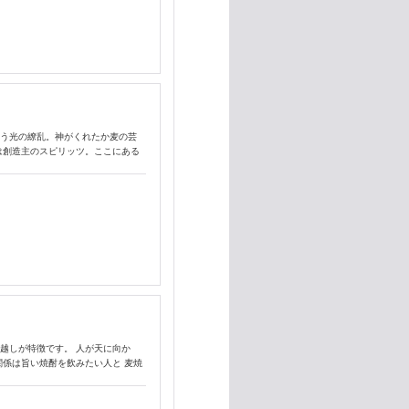
誘う光の繚乱。神がくれたか麦の芸
は創造主のスピリッツ。ここにある
越しが特徴です。 人が天に向か
関係は旨い焼酎を飲みたい人と 麦焼