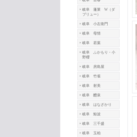
岐阜 百春
岐阜 蓬莱 W（ダ
ブリュー）
岐阜 小左衛門
岐阜 母情
岐阜 若葉
岐阜 ふかもり・小
野櫻
岐阜 房島屋
岐阜 竹雀
岐阜 射美
岐阜 醴泉
岐阜 はなざかり
岐阜 鯨波
岐阜 三千盛
岐阜 玉柏