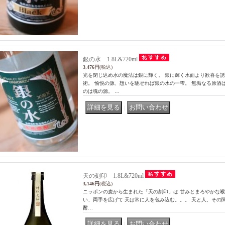
銀の水 1.8L&720ml
3,476円
(税込)
光を閉じ込め水の魔法は銀に輝く。 銀に輝く水面より歓喜を
術。 愉悦の源、想いを馳せれば銀の水の一雫。 無垢なる原酒
のは魂の源。 …
｜
天の刻印 1.8L&720ml
3,146円
(税込)
ニッポンの麦から生まれた「天の刻印」は 甘みとまろやかな喉
い、両手を広げて 天は常に人を包み込む。。。 天と人、その
酎…
｜