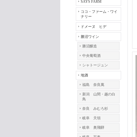
SAYS FARM
ココ・ファーム・ワイ
ナリー
ドメーヌ ヒデ
勝沼ワイン
勝沼醸造
中央葡萄酒
シャトージュン
地酒
福島 奈良萬
新潟 山間・越の白
鳥
奈良 みむろ杉
岐阜 天領
岐阜 奥飛騨