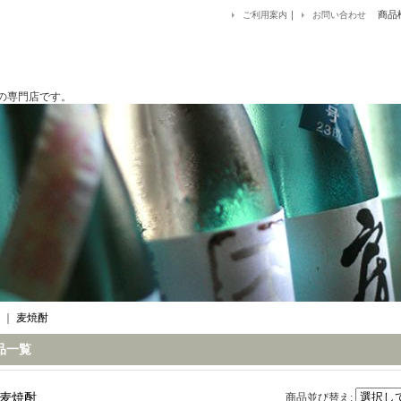
｜
商品
ご利用案内
お問い合わせ
です。
｜
麦焼酎
品一覧
麦焼酎
商品並び替え
: