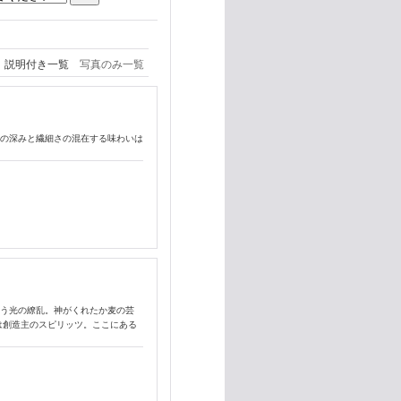
説明付き一覧
写真のみ一覧
来の深みと繊細さの混在する味わいは
誘う光の繚乱。神がくれたか麦の芸
は創造主のスピリッツ。ここにある