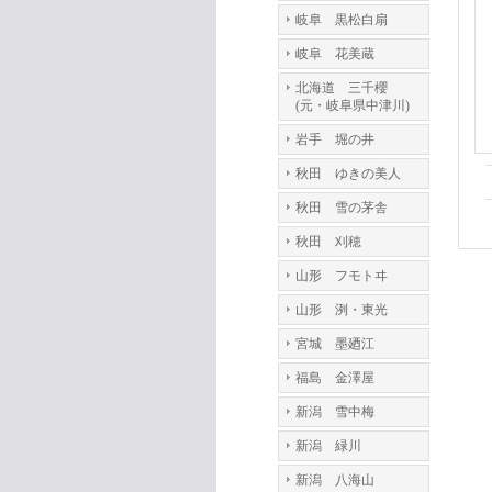
岐阜 黒松白扇
岐阜 花美蔵
北海道 三千櫻
(元・岐阜県中津川)
岩手 堀の井
秋田 ゆきの美人
秋田 雪の茅舎
秋田 刈穂
山形 フモトヰ
山形 洌・東光
宮城 墨廼江
福島 金澤屋
新潟 雪中梅
新潟 緑川
新潟 八海山