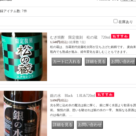
録アイテム数
:
7件
在庫あり
むぎ焼酎 限定復刻 松の蔵 720ml
1,540円
(税込)
[在庫数 7点]
松の蔵は、当蔵初代佐藤松太郎が立ち上げた銘柄です。 麦由
瓶内でも熟成が進み、経年変化を楽しむこともできます。
｜
｜
銀の水 Black 1.8L&720ml
3,696円
(税込)
光を閉じ込め水の魔法は銀に輝く。 銀に輝く水面より歓喜を
術。 愉悦の源、想いを馳せれば銀の水の一雫。 無垢なる原酒
のは魂の源。 …
｜