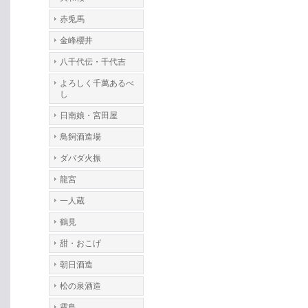
赤兎馬
金峰櫻井
八千代伝・千代吉
よろしく千萬あるべ
し
日南娘・宮田屋
鳥飼酒造場
ダバダ火振
龍宮
一人蔵
鶴見
甜・おこげ
朝日酒造
松の泉酒造
霧島