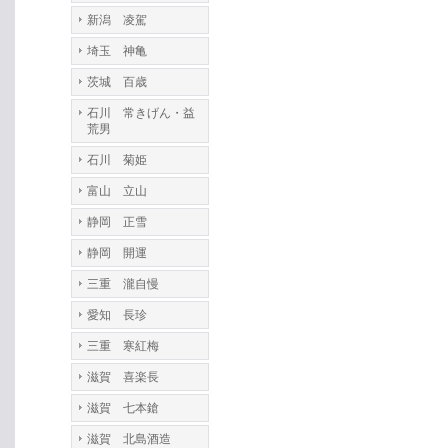
新潟 凌駕
埼玉 神亀
茨城 百歳
石川 常きげん・益
荒男
石川 菊姫
富山 立山
静岡 正雪
静岡 開運
三重 瀧自慢
愛知 長珍
三重 寒紅梅
滋賀 喜楽長
滋賀 七本鎗
滋賀 北島酒造