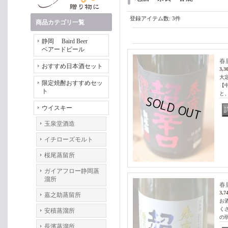
登録アイテム数
:
3件
商品カテゴリ一覧
静岡 Baird Beer
ベアードビール
春
おすすめ日本酒セット
3,3
大
限定焼酎おすすめセッ
【
ト
と
ウイスキー
玉泉堂酒造
イチローズモルト
桜尾蒸留所
ガイアフロー静岡蒸
溜所
春
3,7
嘉之助蒸留所
お
く
安積蒸溜所
の
長濱蒸溜所