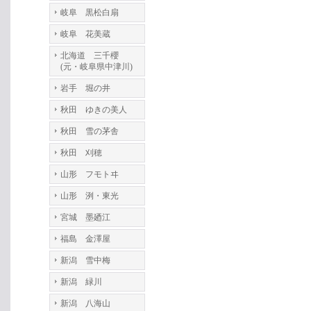
岐阜 黒松白扇
岐阜 花美蔵
北海道 三千櫻
(元・岐阜県中津川)
岩手 堀の井
秋田 ゆきの美人
秋田 雪の茅舎
秋田 刈穂
山形 フモトヰ
山形 洌・東光
宮城 墨廼江
福島 金澤屋
新潟 雪中梅
新潟 緑川
新潟 八海山