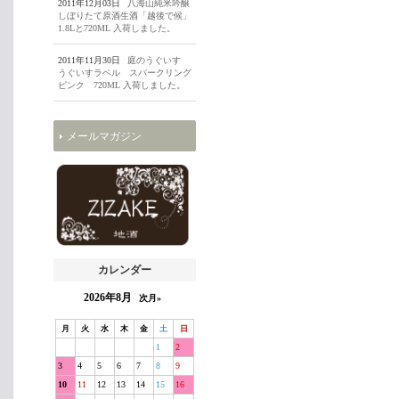
2011年12月03日
八海山純米吟醸
しぼりたて原酒生酒「越後で候」
1.8Lと720ML 入荷しました。
2011年11月30日
庭のうぐいす
うぐいすラベル スパークリング
ピンク 720ML 入荷しました。
メールマガジン
カレンダー
2026年8月
次月»
月
火
水
木
金
土
日
1
2
3
4
5
6
7
8
9
10
11
12
13
14
15
16