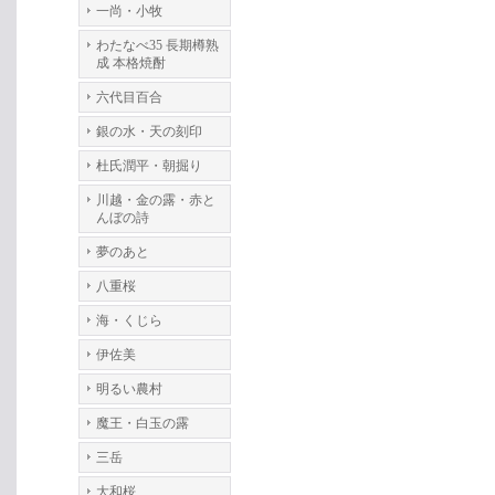
一尚・小牧
わたなべ35 長期樽熟
成 本格焼酎
六代目百合
銀の水・天の刻印
杜氏潤平・朝掘り
川越・金の露・赤と
んぼの詩
夢のあと
八重桜
海・くじら
伊佐美
明るい農村
魔王・白玉の露
三岳
大和桜