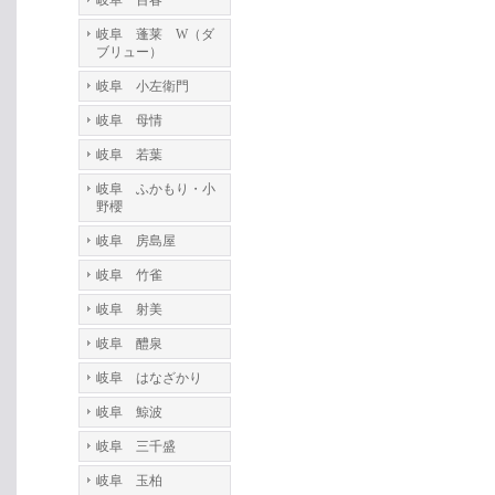
岐阜 百春
岐阜 蓬莱 W（ダ
ブリュー）
岐阜 小左衛門
岐阜 母情
岐阜 若葉
岐阜 ふかもり・小
野櫻
岐阜 房島屋
岐阜 竹雀
岐阜 射美
岐阜 醴泉
岐阜 はなざかり
岐阜 鯨波
岐阜 三千盛
岐阜 玉柏