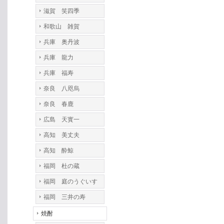
滋賀 笑四季
和歌山 雑賀
兵庫 奥丹波
兵庫 龍力
兵庫 福寿
奈良 八咫烏
奈良 春鹿
広島 天寳一
高知 美丈夫
高知 酔鯨
福岡 杜の蔵
福岡 庭のうぐいす
福岡 三井の寿
焼酎