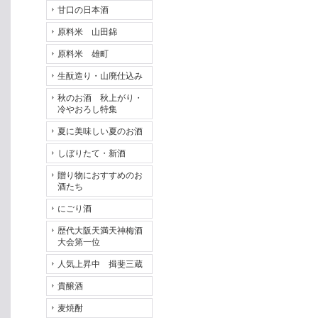
甘口の日本酒
原料米 山田錦
原料米 雄町
生酛造り・山廃仕込み
秋のお酒 秋上がり・
冷やおろし特集
夏に美味しい夏のお酒
しぼりたて・新酒
贈り物におすすめのお
酒たち
にごり酒
歴代大阪天満天神梅酒
大会第一位
人気上昇中 揖斐三蔵
貴醸酒
麦焼酎