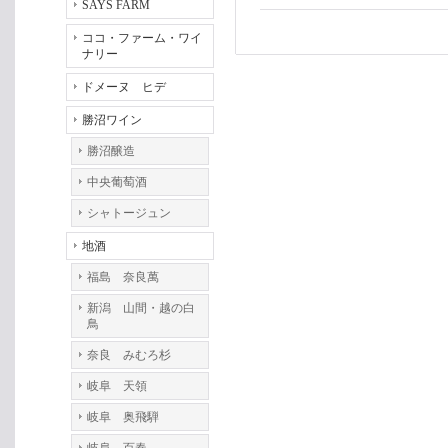
SAYS FARM
ココ・ファーム・ワイ
ナリー
ドメーヌ ヒデ
勝沼ワイン
勝沼醸造
中央葡萄酒
シャトージュン
地酒
福島 奈良萬
新潟 山間・越の白
鳥
奈良 みむろ杉
岐阜 天領
岐阜 奥飛騨