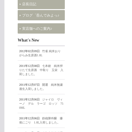
店長日記
ブログ゜呑んでみよっ♪
実店舗へのご案内♪
What's New
2012年02月09日
竹雀 純米おり
がらみ生原酒1.8L
2011年12月08日
七本鎗 純米搾
りたて生原酒 中取り 玉栄 入
荷しました。
2011年12月07日
開運 純米無濾
過生入荷しました。
2011年12月06日
ジャイロ ヴィ
ーノ デル ラーゴ ロッソ 75
0ML
2011年12月06日
鉄砲隊吟醸 爆
発にごり 1.8L入荷しました。