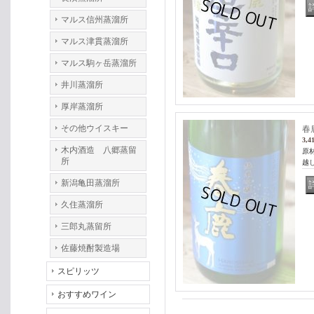
マルス信州蒸溜所
マルス津貫蒸溜所
マルス駒ヶ岳蒸溜所
井川蒸溜所
厚岸蒸溜所
その他ウイスキー
春
3,4
木内酒造 八郷蒸留
原材
所
越
新潟亀田蒸溜所
久住蒸溜所
三郎丸蒸留所
佐藤焼酎製造場
スピリッツ
おすすめワイン