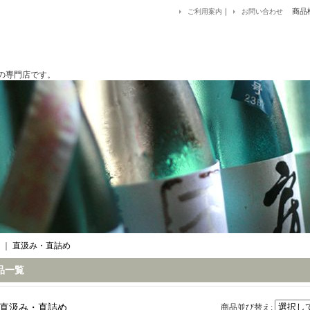
｜
商品
ご利用案内
お問い合わせ
です。
｜
直汲み・直詰め
品一覧
直汲み・直詰め
商品並び替え
: