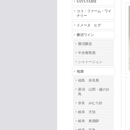
SAYS FARM
ココ・ファーム・ワイ
ナリー
ドメーヌ ヒデ
勝沼ワイン
勝沼醸造
中央葡萄酒
シャトージュン
地酒
福島 奈良萬
新潟 山間・越の白
鳥
奈良 みむろ杉
岐阜 天領
岐阜 奥飛騨