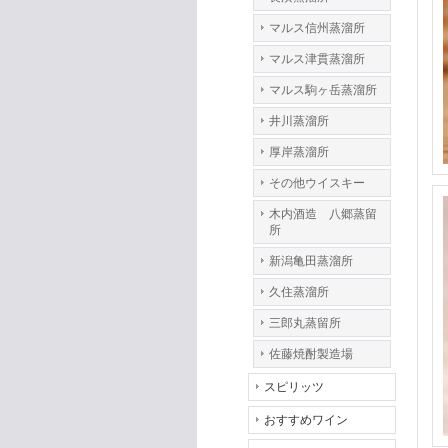
マルス信州蒸溜所
マルス津貫蒸溜所
マルス駒ヶ岳蒸溜所
井川蒸溜所
厚岸蒸溜所
その他ウイスキー
木内酒造 八郷蒸留
所
新潟亀田蒸溜所
久住蒸溜所
三郎丸蒸留所
佐藤焼酎製造場
スピリッツ
おすすめワイン