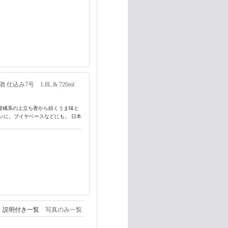
み7号 1.8L & 720ml
柑橘系の上立ち香から続くうま味と
ンに。ブイヤベースなどにも。 日本
説明付き一覧
写真のみ一覧