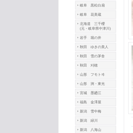
岐阜 黒松白扇
岐阜 花美蔵
北海道 三千櫻
(元・岐阜県中津川)
岩手 堀の井
秋田 ゆきの美人
秋田 雪の茅舎
秋田 刈穂
山形 フモトヰ
山形 洌・東光
宮城 墨廼江
福島 金澤屋
新潟 雪中梅
新潟 緑川
新潟 八海山