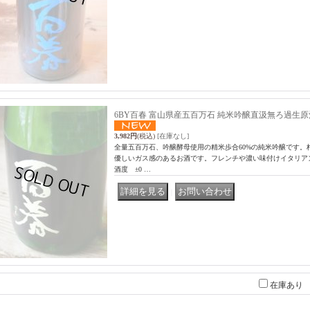
6BY百春 富山県産五百万石 純米吟醸直汲無ろ過生原酒 仕込
3,982円
(税込)
[在庫なし]
全量五百万石、吟醸酵母使用の精米歩合60%の純米吟醸です。
優しいガス感のあるお酒です。フレンチや濃い味付けイタリア
酒度 ±0 …
｜
在庫あり