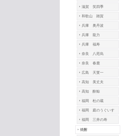
滋賀 笑四季
和歌山 雑賀
兵庫 奥丹波
兵庫 龍力
兵庫 福寿
奈良 八咫烏
奈良 春鹿
広島 天寳一
高知 美丈夫
高知 酔鯨
福岡 杜の蔵
福岡 庭のうぐいす
福岡 三井の寿
焼酎