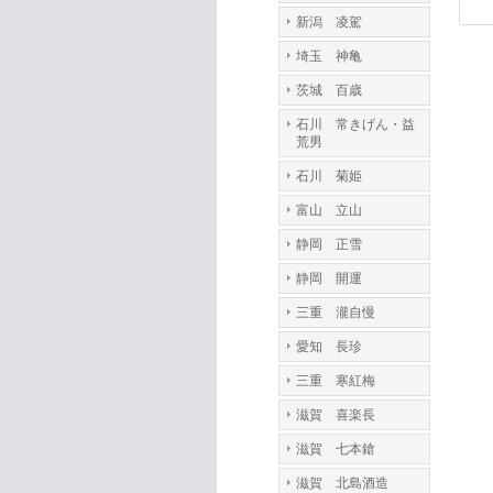
新潟 凌駕
埼玉 神亀
茨城 百歳
石川 常きげん・益
荒男
石川 菊姫
富山 立山
静岡 正雪
静岡 開運
三重 瀧自慢
愛知 長珍
三重 寒紅梅
滋賀 喜楽長
滋賀 七本鎗
滋賀 北島酒造