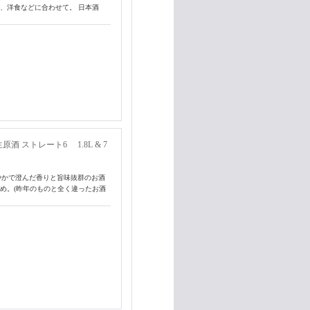
、洋食などに合わせて。 日本酒
 ストレート6 1.8L & 7
やかで澄んだ香りと旨味抜群のお酒
め。(昨年のものと全く違ったお酒