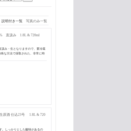
説明付き一覧
写真のみ一覧
汲み 1.8L & 720ml
、直汲み・生となりますので、要冷蔵
特殊な方法で採取された、非常に時
 仕込23号 1.8L & 720
す。しっかりとした酸味があるの