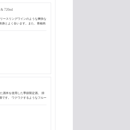
720ml
たリースリングワインのような爽快な
刺身とよく合います。また、青椒肉
た酒米を使用した季節限定酒。 掛
酒です。 ワクワクするようなフルー