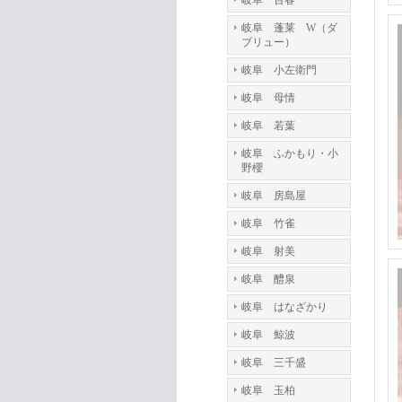
岐阜 百春
岐阜 蓬莱 W（ダ
ブリュー）
岐阜 小左衛門
岐阜 母情
岐阜 若葉
岐阜 ふかもり・小
野櫻
岐阜 房島屋
岐阜 竹雀
岐阜 射美
岐阜 醴泉
岐阜 はなざかり
岐阜 鯨波
岐阜 三千盛
岐阜 玉柏