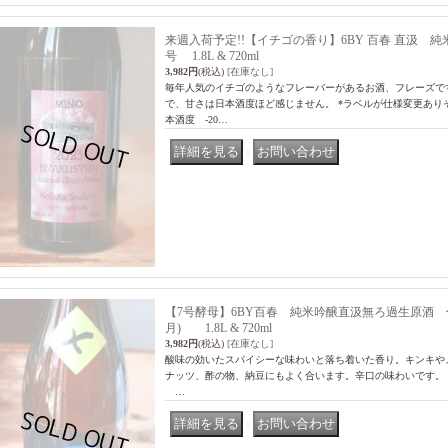
来週入荷予定!!【イチゴの香り】6BY 百春 直汲 純
号 1.8L & 720ml
3,982円
(税込)
[在庫なし]
毎年人気のイチゴのようなフレーバーがあるお酒、フレーズで
で、甘さは日本酒度ほど感じません。 *ラベルが仕様変更あり
本酒度 -20…
｜
【7号酵母】6BY百春 純米吟醸直汲無ろ過生原酒 仕
月) 1.8L & 720ml
3,982円
(税込)
[在庫なし]
酸味の効いたスパイシーな味わいと落ち着いた香り。キンキや
ナッツ、酢の物、納豆にもよく合います。辛口の味わいです。 日
…
｜