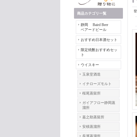
登
商品カテゴリ一覧
静岡 Baird Beer
ベアードビール
おすすめ日本酒セット
限定焼酎おすすめセッ
ト
ウイスキー
玉泉堂酒造
イチローズモルト
桜尾蒸留所
ガイアフロー静岡蒸
溜所
嘉之助蒸留所
安積蒸溜所
長濱蒸溜所