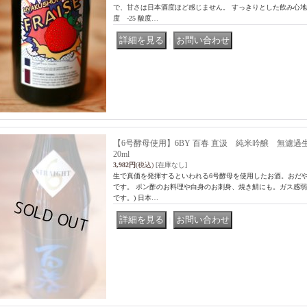
で、甘さは日本酒度ほど感じません。 すっきりとした飲み心地
度 -25 酸度…
｜
【6号酵母使用】6BY 百春 直汲 純米吟醸 無濾過生原酒
20ml
3,982円
(税込)
[在庫なし]
生で真価を発揮するといわれる6号酵母を使用したお酒。おだ
です。 ポン酢のお料理や白身のお刺身、焼き鯖にも。ガス感弱
です。) 日本…
｜