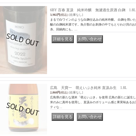
6BY 百春 直汲 純米吟醸 無濾過生原酒 白麹 1.8L & 
3,982円
(税込)
[在庫なし]
まるで白ワインのような白麹仕込みの純米吟醸。 白麹を用い
酸の白麹純米酒です。魚介類のお刺身の中でもとりわけ貝のお
糸、回鍋肉にも。…
｜
広島 天寶一 萌えいぶき純米 直汲み生 1.8L
2,860円
(税込)
[在庫なし]
広島県の新たな酒米「萌えいぶき」を使用 広島の新たに誕生し
米のみに真吟を使用し、直汲みのボリューム感と果実味あるお
ティな…
｜