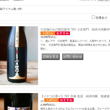
録アイテム数
:
8件
在庫あり
21店舗のみの限定販売 7BY 小左衛門 純米大吟醸40% 直
10,890円
(税込)
◇ 超レア!!! 小左衛門「直汲みシリーズ」入荷中!! すべて
です。 小左衛門の直汲み商品は、商品の特徴を生かすために 
間が…
｜
【イチゴの香り】7BY 百春 直汲 純米吟醸 無濾過生原酒
ml
4,180円
(税込)
毎年人気のイチゴのようなフレーバーがあるお酒、フレーズで