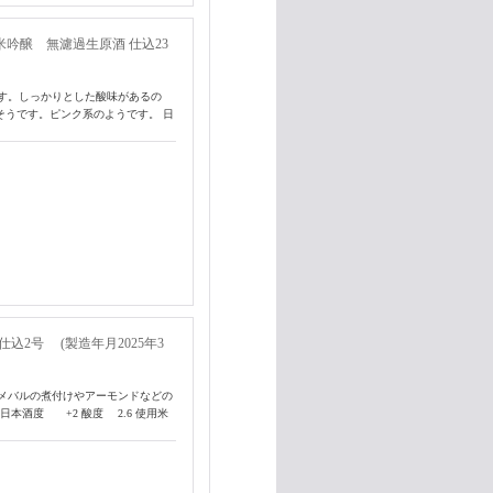
米吟醸 無濾過生原酒 仕込23
す。しっかりとした酸味があるの
そうです。ピンク系のようです。 日
込2号 (製造年月2025年3
メバルの煮付けやアーモンドなどの
本酒度 +2 酸度 2.6 使用米