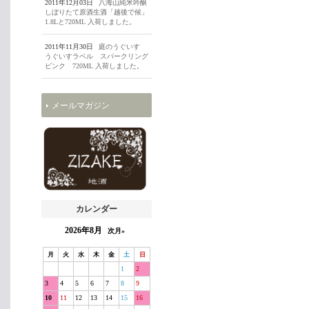
2011年12月03日
八海山純米吟醸
しぼりたて原酒生酒「越後で候」
1.8Lと720ML 入荷しました。
2011年11月30日
庭のうぐいす
うぐいすラベル スパークリング
ピンク 720ML 入荷しました。
メールマガジン
カレンダー
2026年8月
次月»
月
火
水
木
金
土
日
1
2
3
4
5
6
7
8
9
10
11
12
13
14
15
16