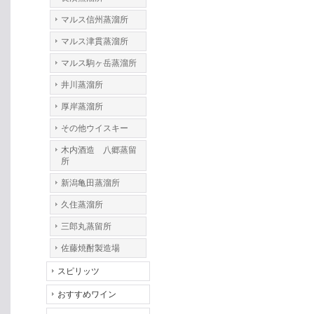
マルス信州蒸溜所
マルス津貫蒸溜所
マルス駒ヶ岳蒸溜所
井川蒸溜所
厚岸蒸溜所
その他ウイスキー
木内酒造 八郷蒸留
所
新潟亀田蒸溜所
久住蒸溜所
三郎丸蒸留所
佐藤焼酎製造場
スピリッツ
おすすめワイン