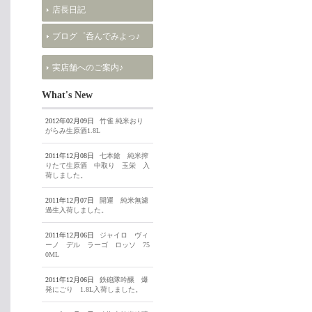
店長日記
ブログ゜呑んでみよっ♪
実店舗へのご案内♪
What's New
2012年02月09日
竹雀 純米おり
がらみ生原酒1.8L
2011年12月08日
七本鎗 純米搾
りたて生原酒 中取り 玉栄 入
荷しました。
2011年12月07日
開運 純米無濾
過生入荷しました。
2011年12月06日
ジャイロ ヴィ
ーノ デル ラーゴ ロッソ 75
0ML
2011年12月06日
鉄砲隊吟醸 爆
発にごり 1.8L入荷しました。