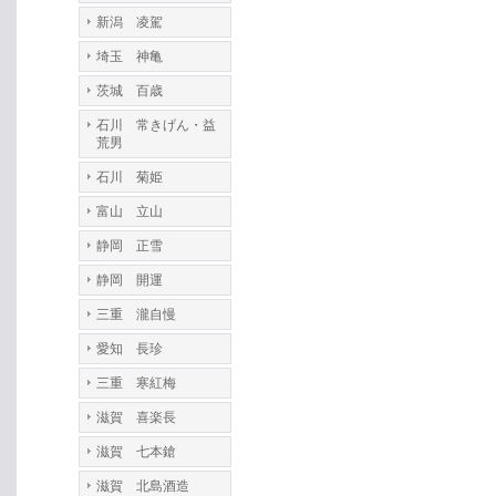
新潟 凌駕
埼玉 神亀
茨城 百歳
石川 常きげん・益
荒男
石川 菊姫
富山 立山
静岡 正雪
静岡 開運
三重 瀧自慢
愛知 長珍
三重 寒紅梅
滋賀 喜楽長
滋賀 七本鎗
滋賀 北島酒造