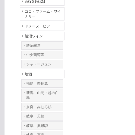
SAYS FARM
ココ・ファーム・ワイ
ナリー
ドメーヌ ヒデ
勝沼ワイン
勝沼醸造
中央葡萄酒
シャトージュン
地酒
福島 奈良萬
新潟 山間・越の白
鳥
奈良 みむろ杉
岐阜 天領
岐阜 奥飛騨