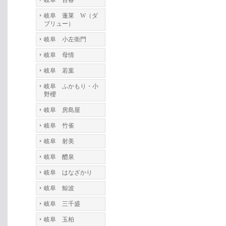
岐阜 百春
岐阜 蓬莱 W（ダ
ブリュー）
岐阜 小左衛門
岐阜 母情
岐阜 若葉
岐阜 ふかもり・小
野櫻
岐阜 房島屋
岐阜 竹雀
岐阜 射美
岐阜 醴泉
岐阜 はなざかり
岐阜 鯨波
岐阜 三千盛
岐阜 玉柏