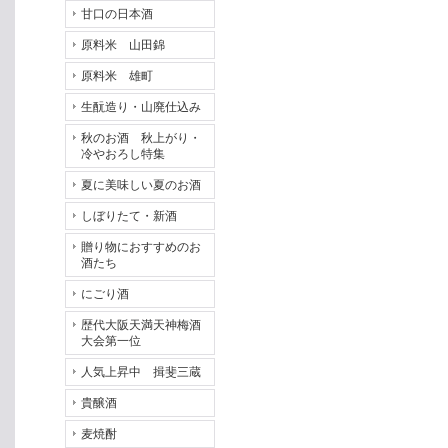
甘口の日本酒
原料米 山田錦
原料米 雄町
生酛造り・山廃仕込み
秋のお酒 秋上がり・
冷やおろし特集
夏に美味しい夏のお酒
しぼりたて・新酒
贈り物におすすめのお
酒たち
にごり酒
歴代大阪天満天神梅酒
大会第一位
人気上昇中 揖斐三蔵
貴醸酒
麦焼酎