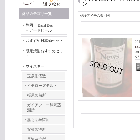
ン
商品カテゴリ一覧
登録アイテム数
:
1件
静岡 Baird Beer
ベアードビール
おすすめ日本酒セット
2
1,6
限定焼酎おすすめセッ
20
ト
タ
ウイスキー
玉泉堂酒造
イチローズモルト
桜尾蒸留所
ガイアフロー静岡蒸
溜所
嘉之助蒸留所
安積蒸溜所
長濱蒸溜所