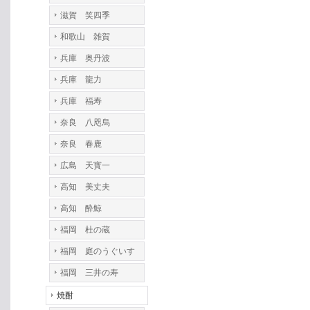
滋賀 笑四季
和歌山 雑賀
兵庫 奥丹波
兵庫 龍力
兵庫 福寿
奈良 八咫烏
奈良 春鹿
広島 天寳一
高知 美丈夫
高知 酔鯨
福岡 杜の蔵
福岡 庭のうぐいす
福岡 三井の寿
焼酎