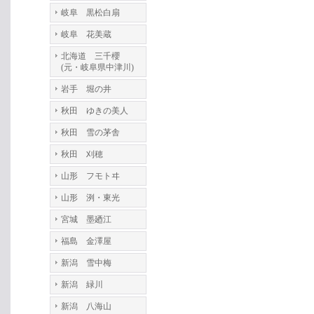
岐阜 黒松白扇
岐阜 花美蔵
北海道 三千櫻
(元・岐阜県中津川)
岩手 堀の井
秋田 ゆきの美人
秋田 雪の茅舎
秋田 刈穂
山形 フモトヰ
山形 洌・東光
宮城 墨廼江
福島 金澤屋
新潟 雪中梅
新潟 緑川
新潟 八海山