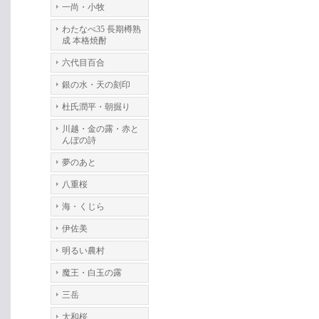
一尚・小牧
わたなべ35 長期樽熟
成 本格焼酎
六代目百合
銀の水・天の刻印
杜氏潤平・朝掘り
川越・金の露・赤と
んぼの詩
夢のあと
八重桜
海・くじら
伊佐美
明るい農村
魔王・白玉の露
三岳
大和桜