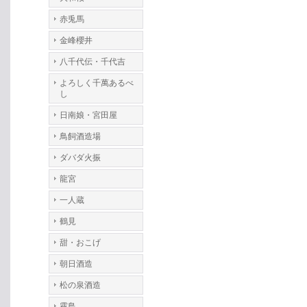
赤兎馬
金峰櫻井
八千代伝・千代吉
よろしく千萬あるべ
し
日南娘・宮田屋
鳥飼酒造場
ダバダ火振
龍宮
一人蔵
鶴見
甜・おこげ
朝日酒造
松の泉酒造
霧島