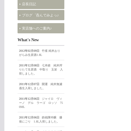
店長日記
ブログ゜呑んでみよっ♪
実店舗へのご案内♪
What's New
2012年02月09日
竹雀 純米おり
がらみ生原酒1.8L
2011年12月08日
七本鎗 純米搾
りたて生原酒 中取り 玉栄 入
荷しました。
2011年12月07日
開運 純米無濾
過生入荷しました。
2011年12月06日
ジャイロ ヴィ
ーノ デル ラーゴ ロッソ 75
0ML
2011年12月06日
鉄砲隊吟醸 爆
発にごり 1.8L入荷しました。