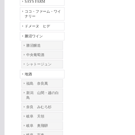
SAYS FARM
ココ・ファーム・ワイ
ナリー
ドメーヌ ヒデ
勝沼ワイン
勝沼醸造
中央葡萄酒
シャトージュン
地酒
福島 奈良萬
新潟 山間・越の白
鳥
奈良 みむろ杉
岐阜 天領
岐阜 奥飛騨