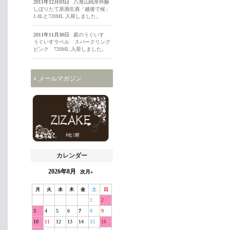
2011年12月03日
八海山純米吟醸
しぼりたて原酒生酒「越後で候」
1.8Lと720ML 入荷しました。
2011年11月30日
庭のうぐいす
うぐいすラベル スパークリング
ピンク 720ML 入荷しました。
メールマガジン
カレンダー
2026年8月
次月»
月
火
水
木
金
土
日
1
2
3
4
5
6
7
8
9
10
11
12
13
14
15
16