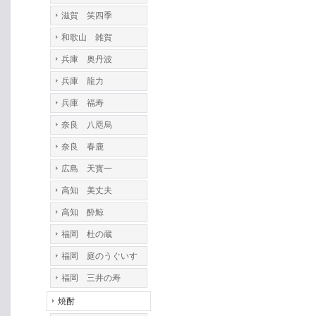
滋賀 笑四季
和歌山 雑賀
兵庫 奥丹波
兵庫 龍力
兵庫 福寿
奈良 八咫烏
奈良 春鹿
広島 天寳一
高知 美丈夫
高知 酔鯨
福岡 杜の蔵
福岡 庭のうぐいす
福岡 三井の寿
焼酎