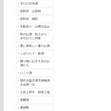
甘口の日本酒
原料米 山田錦
原料米 雄町
生酛造り・山廃仕込み
秋のお酒 秋上がり・
冷やおろし特集
夏に美味しい夏のお酒
しぼりたて・新酒
贈り物におすすめのお
酒たち
にごり酒
歴代大阪天満天神梅酒
大会第一位
人気上昇中 揖斐三蔵
貴醸酒
麦焼酎