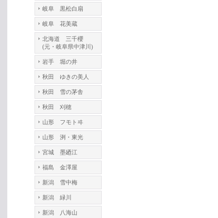
岐阜 黒松白扇
岐阜 花美蔵
北海道 三千櫻
(元・岐阜県中津川)
岩手 堀の井
秋田 ゆきの美人
秋田 雪の茅舎
秋田 刈穂
山形 フモトヰ
山形 洌・東光
宮城 墨廼江
福島 金澤屋
新潟 雪中梅
新潟 緑川
新潟 八海山