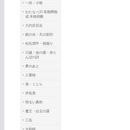
一尚・小牧
わたなべ35 長期樽熟
成 本格焼酎
六代目百合
銀の水・天の刻印
杜氏潤平・朝掘り
川越・金の露・赤と
んぼの詩
夢のあと
八重桜
海・くじら
伊佐美
明るい農村
魔王・白玉の露
三岳
大和桜