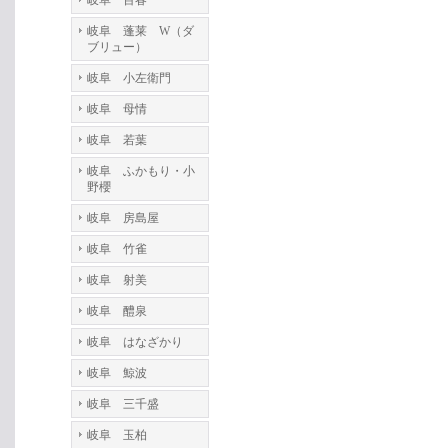
岐阜 百春
岐阜 蓬莱 W（ダ
ブリュー）
岐阜 小左衛門
岐阜 母情
岐阜 若葉
岐阜 ふかもり・小
野櫻
岐阜 房島屋
岐阜 竹雀
岐阜 射美
岐阜 醴泉
岐阜 はなざかり
岐阜 鯨波
岐阜 三千盛
岐阜 玉柏