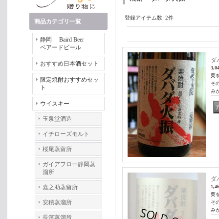
登録アイテム数
:
2件
商品カテゴリ一覧
静岡 Baird Beer
ベアードビール
ダバ
おすすめ日本酒セット
3,0
栗
限定焼酎おすすめセッ
そ
ト
み
ウイスキー
玉泉堂酒造
イチローズモルト
桜尾蒸留所
ガイアフロー静岡蒸
溜所
ダ
嘉之助蒸留所
1,4
栗
安積蒸溜所
そ
み
長濱蒸溜所