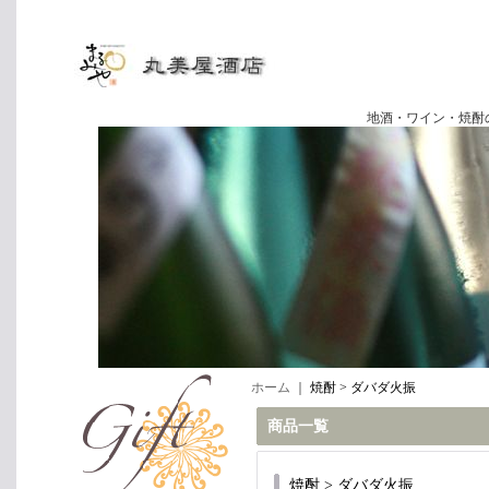
地酒・ワイン・焼酎の専門店
ホーム
｜
焼酎 > ダバダ火振
商品一覧
焼酎 > ダバダ火振