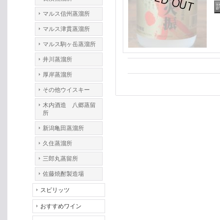
マルス信州蒸溜所
マルス津貫蒸溜所
マルス駒ヶ岳蒸溜所
井川蒸溜所
厚岸蒸溜所
その他ウイスキー
木内酒造 八郷蒸留
所
新潟亀田蒸溜所
久住蒸溜所
三郎丸蒸留所
佐藤焼酎製造場
スピリッツ
おすすめワイン