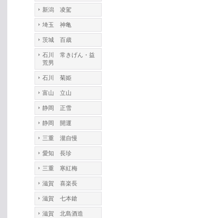
新潟 凌駕
埼玉 神亀
茨城 百歳
石川 常きげん・益
荒男
石川 菊姫
富山 立山
静岡 正雪
静岡 開運
三重 瀧自慢
愛知 長珍
三重 寒紅梅
滋賀 喜楽長
滋賀 七本鎗
滋賀 北島酒造