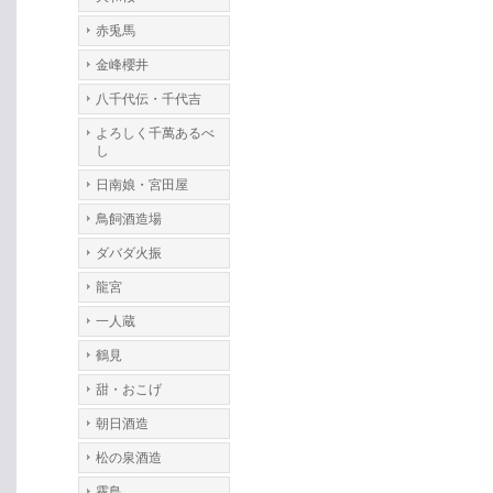
赤兎馬
金峰櫻井
八千代伝・千代吉
よろしく千萬あるべ
し
日南娘・宮田屋
鳥飼酒造場
ダバダ火振
龍宮
一人蔵
鶴見
甜・おこげ
朝日酒造
松の泉酒造
霧島