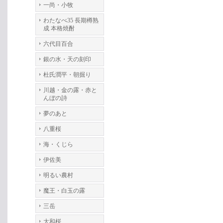
一尚・小牧
わたなべ35 長期樽熟
成 本格焼酎
六代目百合
銀の水・天の刻印
杜氏潤平・朝掘り
川越・金の露・赤と
んぼの詩
夢のあと
八重桜
海・くじら
伊佐美
明るい農村
魔王・白玉の露
三岳
大和桜