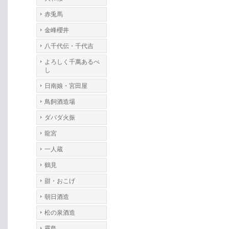
赤兎馬
金峰櫻井
八千代伝・千代吉
よろしく千萬あるべ
し
日南娘・宮田屋
鳥飼酒造場
ダバダ火振
龍宮
一人蔵
鶴見
甜・おこげ
朝日酒造
松の泉酒造
霧島