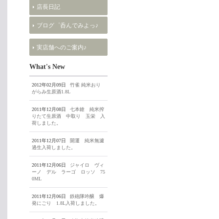
店長日記
ブログ゜呑んでみよっ♪
実店舗へのご案内♪
What's New
2012年02月09日
竹雀 純米おり
がらみ生原酒1.8L
2011年12月08日
七本鎗 純米搾
りたて生原酒 中取り 玉栄 入
荷しました。
2011年12月07日
開運 純米無濾
過生入荷しました。
2011年12月06日
ジャイロ ヴィ
ーノ デル ラーゴ ロッソ 75
0ML
2011年12月06日
鉄砲隊吟醸 爆
発にごり 1.8L入荷しました。