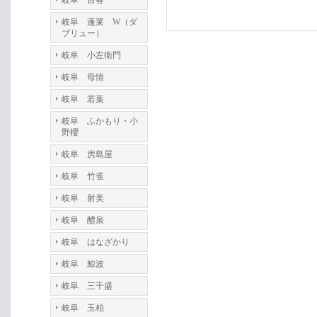
岐阜 百春
岐阜 蓬莱 W（ダ
ブリュー）
岐阜 小左衛門
岐阜 母情
岐阜 若葉
岐阜 ふかもり・小
野櫻
岐阜 房島屋
岐阜 竹雀
岐阜 射美
岐阜 醴泉
岐阜 はなざかり
岐阜 鯨波
岐阜 三千盛
岐阜 玉柏