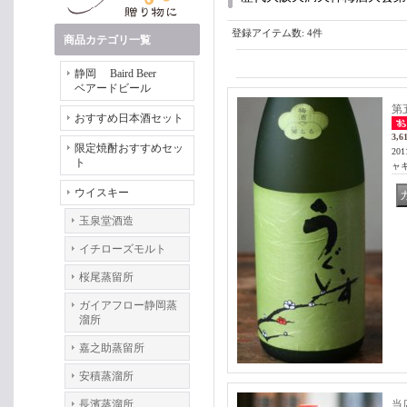
登録アイテム数
:
4件
商品カテゴリ一覧
静岡 Baird Beer
ベアードビール
第
おすすめ日本酒セット
3,6
限定焼酎おすすめセッ
2
ト
ャ
ウイスキー
玉泉堂酒造
イチローズモルト
桜尾蒸留所
ガイアフロー静岡蒸
溜所
嘉之助蒸留所
安積蒸溜所
長濱蒸溜所
当