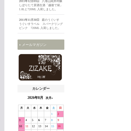
2011年12月03日
八海山純米吟醸
しぼりたて原酒生酒「越後で候」
1.8Lと720ML 入荷しました。
2011年11月30日
庭のうぐいす
うぐいすラベル スパークリング
ピンク 720ML 入荷しました。
メールマガジン
カレンダー
2026年8月
次月»
月
火
水
木
金
土
日
1
2
3
4
5
6
7
8
9
10
11
12
13
14
15
16