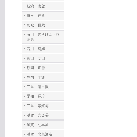
新潟 凌駕
埼玉 神亀
茨城 百歳
石川 常きげん・益
荒男
石川 菊姫
富山 立山
静岡 正雪
静岡 開運
三重 瀧自慢
愛知 長珍
三重 寒紅梅
滋賀 喜楽長
滋賀 七本鎗
滋賀 北島酒造