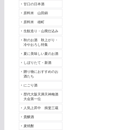
甘口の日本酒
原料米 山田錦
原料米 雄町
生酛造り・山廃仕込み
秋のお酒 秋上がり・
冷やおろし特集
夏に美味しい夏のお酒
しぼりたて・新酒
贈り物におすすめのお
酒たち
にごり酒
歴代大阪天満天神梅酒
大会第一位
人気上昇中 揖斐三蔵
貴醸酒
麦焼酎