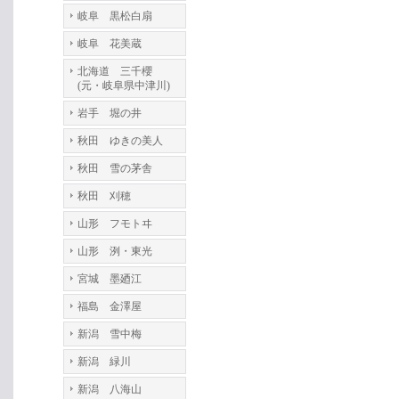
岐阜 黒松白扇
岐阜 花美蔵
北海道 三千櫻
(元・岐阜県中津川)
岩手 堀の井
秋田 ゆきの美人
秋田 雪の茅舎
秋田 刈穂
山形 フモトヰ
山形 洌・東光
宮城 墨廼江
福島 金澤屋
新潟 雪中梅
新潟 緑川
新潟 八海山