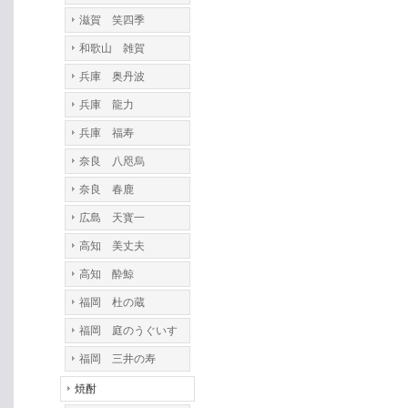
滋賀 笑四季
和歌山 雑賀
兵庫 奥丹波
兵庫 龍力
兵庫 福寿
奈良 八咫烏
奈良 春鹿
広島 天寳一
高知 美丈夫
高知 酔鯨
福岡 杜の蔵
福岡 庭のうぐいす
福岡 三井の寿
焼酎