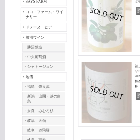
SAYS FARM
は
ココ・ファーム・ワイ
ナリー
ドメーヌ ヒデ
勝沼ワイン
勝沼醸造
中央葡萄酒
第
シャトージュン
3,1
2
地酒
梅
福島 奈良萬
審
新潟 山間・越の白
鳥
奈良 みむろ杉
岐阜 天領
岐阜 奥飛騨