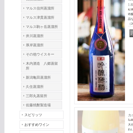
1.
マルス信州蒸溜所
4,1
吟
マルス津貫蒸溜所
品
（2
マルス駒ヶ岳蒸溜所
井川蒸溜所
厚岸蒸溜所
その他ウイスキー
木内酒造 八郷蒸留
所
新潟亀田蒸溜所
久住蒸溜所
三郎丸蒸留所
佐藤焼酎製造場
スピリッツ
カ
3,4
おすすめワイン
大
わ