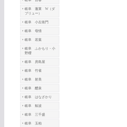
岐阜 百春
岐阜 蓬莱 W（ダ
ブリュー）
岐阜 小左衛門
岐阜 母情
岐阜 若葉
岐阜 ふかもり・小
野櫻
岐阜 房島屋
岐阜 竹雀
岐阜 射美
岐阜 醴泉
岐阜 はなざかり
岐阜 鯨波
岐阜 三千盛
岐阜 玉柏