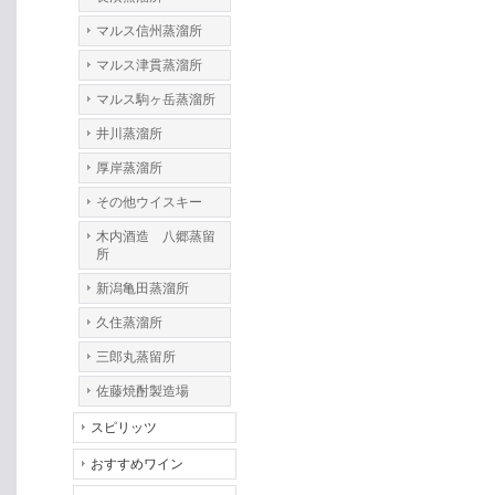
マルス信州蒸溜所
マルス津貫蒸溜所
マルス駒ヶ岳蒸溜所
井川蒸溜所
厚岸蒸溜所
その他ウイスキー
木内酒造 八郷蒸留
所
新潟亀田蒸溜所
久住蒸溜所
三郎丸蒸留所
佐藤焼酎製造場
スピリッツ
おすすめワイン