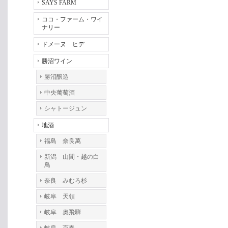
SAYS FARM
ココ・ファーム・ワイ
ナリー
ドメーヌ ヒデ
勝沼ワイン
勝沼醸造
中央葡萄酒
シャトージュン
地酒
福島 奈良萬
新潟 山間・越の白
鳥
奈良 みむろ杉
岐阜 天領
岐阜 奥飛騨