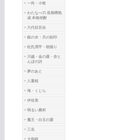
一尚・小牧
わたなべ35 長期樽熟
成 本格焼酎
六代目百合
銀の水・天の刻印
杜氏潤平・朝掘り
川越・金の露・赤と
んぼの詩
夢のあと
八重桜
海・くじら
伊佐美
明るい農村
魔王・白玉の露
三岳
大和桜