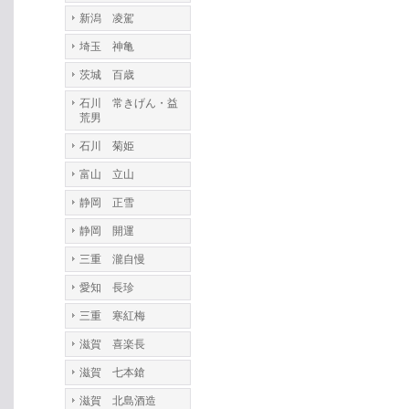
新潟 凌駕
埼玉 神亀
茨城 百歳
石川 常きげん・益
荒男
石川 菊姫
富山 立山
静岡 正雪
静岡 開運
三重 瀧自慢
愛知 長珍
三重 寒紅梅
滋賀 喜楽長
滋賀 七本鎗
滋賀 北島酒造