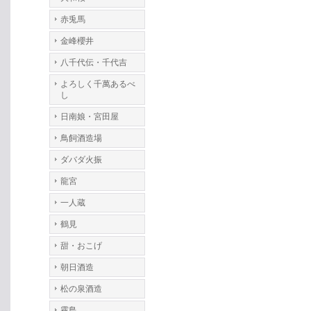
赤兎馬
金峰櫻井
八千代伝・千代吉
よろしく千萬あるべ
し
日南娘・宮田屋
鳥飼酒造場
ダバダ火振
龍宮
一人蔵
鶴見
甜・おこげ
朝日酒造
松の泉酒造
霧島