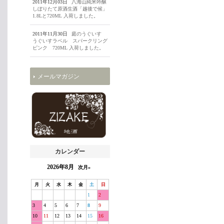
2011年12月03日
八海山純米吟醸
しぼりたて原酒生酒「越後で候」
1.8Lと720ML 入荷しました。
2011年11月30日
庭のうぐいす
うぐいすラベル スパークリング
ピンク 720ML 入荷しました。
メールマガジン
カレンダー
2026年8月
次月»
月
火
水
木
金
土
日
1
2
3
4
5
6
7
8
9
10
11
12
13
14
15
16