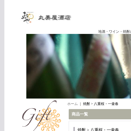
地酒・ワイン・焼酎の専門店
ホーム
｜
焼酎 > 八重桜・一壷春
商品一覧
焼酎 > 八重桜・一壷春