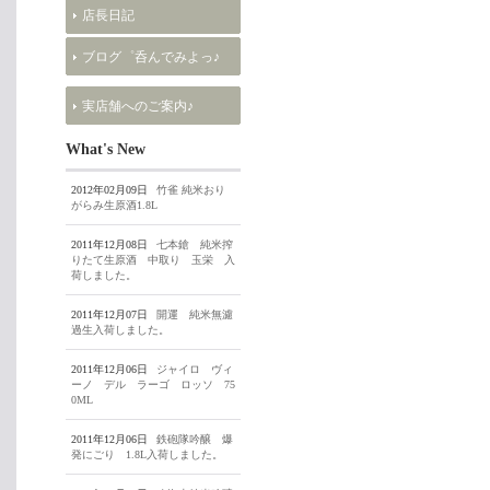
店長日記
ブログ゜呑んでみよっ♪
実店舗へのご案内♪
What's New
2012年02月09日
竹雀 純米おり
がらみ生原酒1.8L
2011年12月08日
七本鎗 純米搾
りたて生原酒 中取り 玉栄 入
荷しました。
2011年12月07日
開運 純米無濾
過生入荷しました。
2011年12月06日
ジャイロ ヴィ
ーノ デル ラーゴ ロッソ 75
0ML
2011年12月06日
鉄砲隊吟醸 爆
発にごり 1.8L入荷しました。