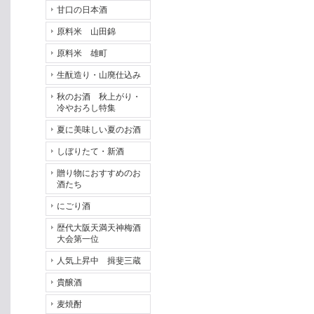
甘口の日本酒
原料米 山田錦
原料米 雄町
生酛造り・山廃仕込み
秋のお酒 秋上がり・
冷やおろし特集
夏に美味しい夏のお酒
しぼりたて・新酒
贈り物におすすめのお
酒たち
にごり酒
歴代大阪天満天神梅酒
大会第一位
人気上昇中 揖斐三蔵
貴醸酒
麦焼酎