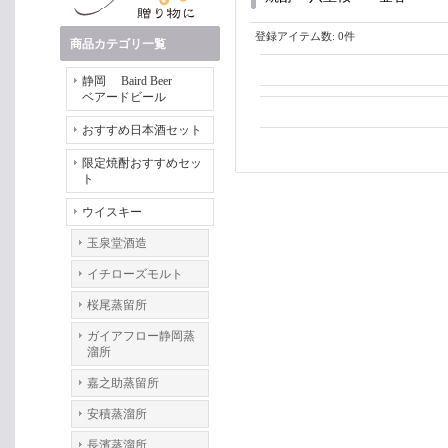
登録アイテム数
:
0件
商品カテゴリ一覧
静岡 Baird Beer
ベアードビール
おすすめ日本酒セット
限定焼酎おすすめセッ
ト
ウイスキー
玉泉堂酒造
イチローズモルト
桜尾蒸留所
ガイアフロー静岡蒸
溜所
嘉之助蒸留所
安積蒸溜所
長濱蒸溜所