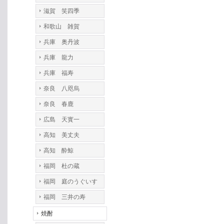
滋賀 笑四季
和歌山 雑賀
兵庫 奥丹波
兵庫 龍力
兵庫 福寿
奈良 八咫烏
奈良 春鹿
広島 天寳一
高知 美丈夫
高知 酔鯨
福岡 杜の蔵
福岡 庭のうぐいす
福岡 三井の寿
焼酎