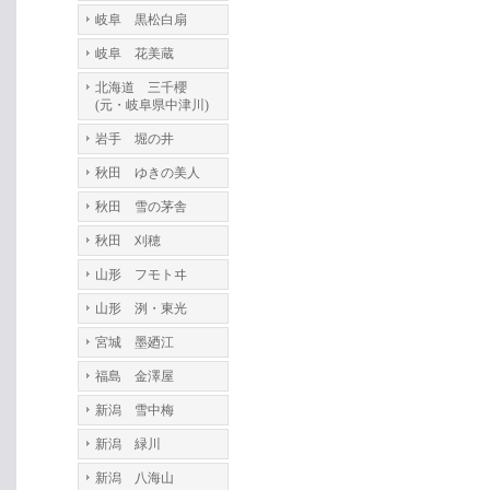
岐阜 黒松白扇
岐阜 花美蔵
北海道 三千櫻
(元・岐阜県中津川)
岩手 堀の井
秋田 ゆきの美人
秋田 雪の茅舎
秋田 刈穂
山形 フモトヰ
山形 洌・東光
宮城 墨廼江
福島 金澤屋
新潟 雪中梅
新潟 緑川
新潟 八海山