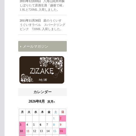
2011年12月03日
八海山純米吟醸
しぼりたて原酒生酒「越後で候」
1.8Lと720ML 入荷しました。
2011年11月30日
庭のうぐいす
うぐいすラベル スパークリング
ピンク 720ML 入荷しました。
メールマガジン
カレンダー
2026年8月
次月»
月
火
水
木
金
土
日
1
2
3
4
5
6
7
8
9
10
11
12
13
14
15
16