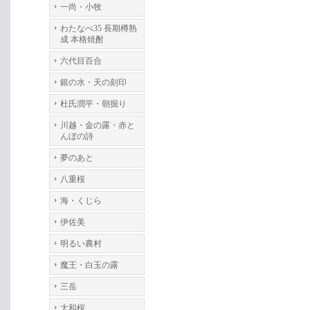
一尚・小牧
わたなべ35 長期樽熟
成 本格焼酎
六代目百合
銀の水・天の刻印
杜氏潤平・朝掘り
川越・金の露・赤と
んぼの詩
夢のあと
八重桜
海・くじら
伊佐美
明るい農村
魔王・白玉の露
三岳
大和桜