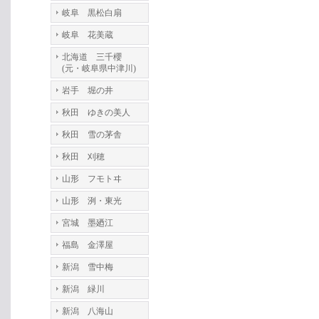
岐阜 黒松白扇
岐阜 花美蔵
北海道 三千櫻
(元・岐阜県中津川)
岩手 堀の井
秋田 ゆきの美人
秋田 雪の茅舎
秋田 刈穂
山形 フモトヰ
山形 洌・東光
宮城 墨廼江
福島 金澤屋
新潟 雪中梅
新潟 緑川
新潟 八海山