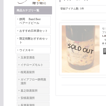
登録アイテム数
:
1件
商品カテゴリ一覧
静岡 Baird Beer
ベアードビール
セ
おすすめ日本酒セット
フ
1,4
限定焼酎おすすめセッ
セ
ト
本
ウイスキー
玉泉堂酒造
イチローズモルト
桜尾蒸留所
ガイアフロー静岡蒸
溜所
嘉之助蒸留所
安積蒸溜所
長濱蒸溜所