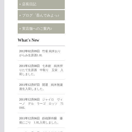
店長日記
ブログ゜呑んでみよっ♪
実店舗へのご案内♪
What's New
2012年02月09日
竹雀 純米おり
がらみ生原酒1.8L
2011年12月08日
七本鎗 純米搾
りたて生原酒 中取り 玉栄 入
荷しました。
2011年12月07日
開運 純米無濾
過生入荷しました。
2011年12月06日
ジャイロ ヴィ
ーノ デル ラーゴ ロッソ 75
0ML
2011年12月06日
鉄砲隊吟醸 爆
発にごり 1.8L入荷しました。