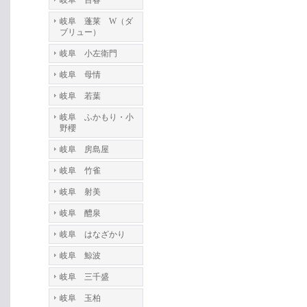
岐阜 百春
岐阜 蓬莱 W（ダ
ブリュー）
岐阜 小左衛門
岐阜 母情
岐阜 若葉
岐阜 ふかもり・小
野櫻
岐阜 房島屋
岐阜 竹雀
岐阜 射美
岐阜 醴泉
岐阜 はなざかり
岐阜 鯨波
岐阜 三千盛
岐阜 玉柏