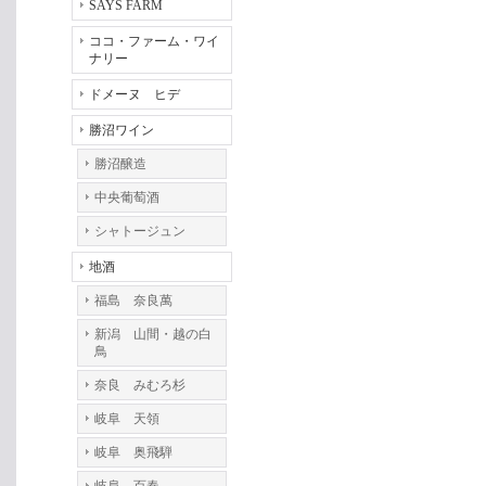
SAYS FARM
ココ・ファーム・ワイ
ナリー
ドメーヌ ヒデ
勝沼ワイン
勝沼醸造
中央葡萄酒
シャトージュン
地酒
福島 奈良萬
新潟 山間・越の白
鳥
奈良 みむろ杉
岐阜 天領
岐阜 奥飛騨