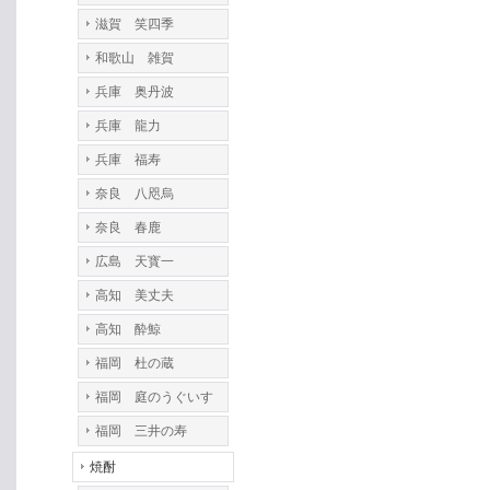
滋賀 笑四季
和歌山 雑賀
兵庫 奥丹波
兵庫 龍力
兵庫 福寿
奈良 八咫烏
奈良 春鹿
広島 天寳一
高知 美丈夫
高知 酔鯨
福岡 杜の蔵
福岡 庭のうぐいす
福岡 三井の寿
焼酎