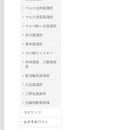
マルス信州蒸溜所
マルス津貫蒸溜所
マルス駒ヶ岳蒸溜所
井川蒸溜所
厚岸蒸溜所
その他ウイスキー
木内酒造 八郷蒸留
所
新潟亀田蒸溜所
久住蒸溜所
三郎丸蒸留所
佐藤焼酎製造場
スピリッツ
おすすめワイン