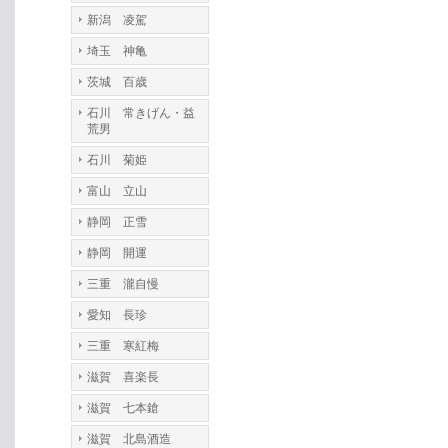
新潟 凌駕
埼玉 神亀
茨城 百歳
石川 常きげん・益
荒男
石川 菊姫
富山 立山
静岡 正雪
静岡 開運
三重 瀧自慢
愛知 長珍
三重 寒紅梅
滋賀 喜楽長
滋賀 七本鎗
滋賀 北島酒造