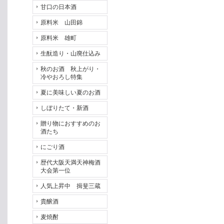
甘口の日本酒
原料米 山田錦
原料米 雄町
生酛造り・山廃仕込み
秋のお酒 秋上がり・
冷やおろし特集
夏に美味しい夏のお酒
しぼりたて・新酒
贈り物におすすめのお
酒たち
にごり酒
歴代大阪天満天神梅酒
大会第一位
人気上昇中 揖斐三蔵
貴醸酒
麦焼酎