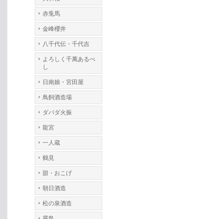
赤兎馬
金峰櫻井
八千代伝・千代吉
よろしく千萬あるべ
し
日南娘・宮田屋
鳥飼酒造場
ダバダ火振
龍宮
一人蔵
鶴見
甜・おこげ
朝日酒造
松の泉酒造
霧島