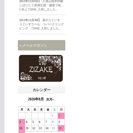
2011年12月03日
八海山純米吟醸
しぼりたて原酒生酒「越後で候」
1.8Lと720ML 入荷しました。
2011年11月30日
庭のうぐいす
うぐいすラベル スパークリング
ピンク 720ML 入荷しました。
メールマガジン
カレンダー
2026年8月
次月»
月
火
水
木
金
土
日
1
2
3
4
5
6
7
8
9
10
11
12
13
14
15
16