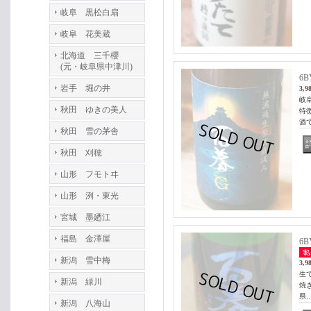
岐阜 黒松白扇
岐阜 花美蔵
北海道 三千櫻
(元・岐阜県中津川)
6
岩手 堀の井
3,9
岐
秋田 ゆきの美人
特
酒
秋田 雪の茅舎
秋田 刈穂
山形 フモトヰ
山形 洌・東光
宮城 墨廼江
福島 金澤屋
6
新潟 雪中梅
3,9
生
新潟 緑川
焼
県
新潟 八海山