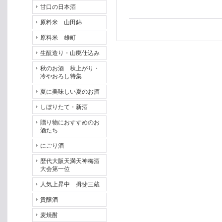
甘口の日本酒
原料米 山田錦
原料米 雄町
生酛造り・山廃仕込み
秋のお酒 秋上がり・
冷やおろし特集
夏に美味しい夏のお酒
しぼりたて・新酒
贈り物におすすめのお
酒たち
にごり酒
歴代大阪天満天神梅酒
大会第一位
人気上昇中 揖斐三蔵
貴醸酒
麦焼酎