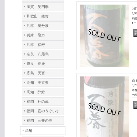
滋賀 笑四季
5
3,9
和歌山 雑賀
純
1
兵庫 奥丹波
兵庫 龍力
兵庫 福寿
奈良 八咫烏
奈良 春鹿
広島 天寳一
百春
高知 美丈夫
3,2
吟
高知 酔鯨
の
福岡 杜の蔵
福岡 庭のうぐいす
福岡 三井の寿
焼酎