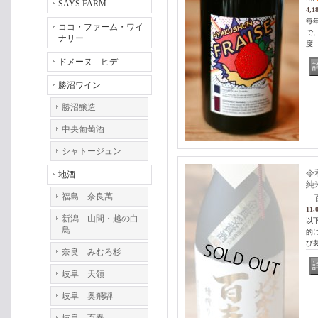
SAYS FARM
4,1
毎
ココ・ファーム・ワイ
で
ナリー
度 
ドメーヌ ヒデ
勝沼ワイン
勝沼醸造
中央葡萄酒
シャトージュン
令
地酒
純
福島 奈良萬
百
11,
新潟 山間・越の白
以
鳥
的
び
奈良 みむろ杉
岐阜 天領
岐阜 奥飛騨