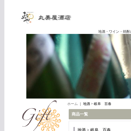
地酒・ワイン・焼酎の専門店
ホーム
｜
地酒 > 岐阜 百春
商品一覧
地酒 > 岐阜 百春