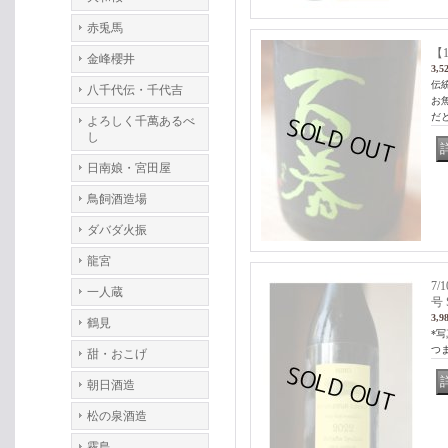
赤兎馬
【
金峰櫻井
3,5
伝
八千代伝・千代吉
お
だ
よろしく千萬あるべ
し
日南娘・宮田屋
鳥飼酒造場
ダバダ火振
龍宮
7
一人蔵
号 
3,9
鶴見
*
つ
甜・おこげ
朝日酒造
松の泉酒造
霧島