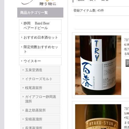
登録アイテム数
:
45件
商品カテゴリ一覧
静岡 Baird Beer
ベアードビール
おすすめ日本酒セット
7B
4,1
限定焼酎おすすめセッ
低
ト
る味
ウイスキー
玉泉堂酒造
イチローズモルト
桜尾蒸留所
ガイアフロー静岡蒸
溜所
7B
嘉之助蒸留所
3,8
*
安積蒸溜所
ま
焼
長濱蒸溜所