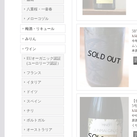
八重桜・一壷春
メローコヅル
梅酒・リキュール
5
3,5
みりん
今
ム
ワイン
本
EUオーガニック認証
(ユーロリーフ認証）
フランス
イタリア
ドイツ
【
スペイン
5号
チリ
3,5
や
ポルトガル
原
く
オーストラリア