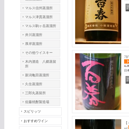
マルス信州蒸溜所
マルス津貫蒸溜所
マルス駒ヶ岳蒸溜所
井川蒸溜所
厚岸蒸溜所
その他ウイスキー
7
木内酒造 八郷蒸留
所
4,2
日
新潟亀田蒸溜所
久住蒸溜所
三郎丸蒸留所
佐藤焼酎製造場
スピリッツ
おすすめワイン
【
ml