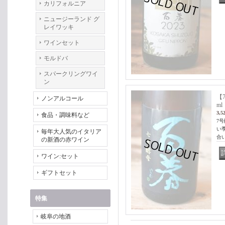
カリフォルニア
ニュージーランド グ
レイワッキ
ワインセット
モルドバ
スパークリングワイ
ン
【
ノンアルコール
ml
3,5
食品・調味料など
7
い
毎年大人気のイタリア
合
の新酒の赤ワイン
ワイン:セット
ギフトセット
特集
岐阜の地酒