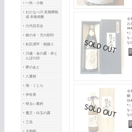
一尚・小牧
わたなべ35 長期樽熟
成 本格焼酎
令
お
六代目百合
10,
*
銀の水・天の刻印
な
な
杜氏潤平・朝掘り
川越・金の露・赤と
んぼの詩
夢のあと
八重桜
海・くじら
令
伊佐美
醸 
22,
明るい農村
*
な
魔王・白玉の露
な
三岳
大和桜