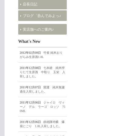
店長日記
ブログ゜呑んでみよっ♪
実店舗へのご案内♪
What's New
2012年02月09日
竹雀 純米おり
がらみ生原酒1.8L
2011年12月08日
七本鎗 純米搾
りたて生原酒 中取り 玉栄 入
荷しました。
2011年12月07日
開運 純米無濾
過生入荷しました。
2011年12月06日
ジャイロ ヴィ
ーノ デル ラーゴ ロッソ 75
0ML
2011年12月06日
鉄砲隊吟醸 爆
発にごり 1.8L入荷しました。