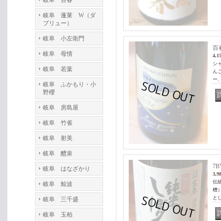
岐阜 百春
岐阜 蓬莱 W（ダ
ブリュー）
岐阜 小左衛門
百
岐阜 母情
4,1
シ
岐阜 若葉
ん
ー
岐阜 ふかもり・小
野櫻
岐阜 房島屋
岐阜 竹雀
岐阜 射美
岐阜 醴泉
7
岐阜 はなざかり
3,9
伝
岐阜 鯨波
槽
と
岐阜 三千盛
岐阜 玉柏