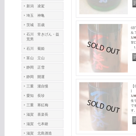
新潟 凌駕
埼玉 神亀
茨城 百歳
6
& 
石川 常きげん・益
3,9
荒男
甘
1
石川 菊姫
富山 立山
静岡 正雪
静岡 開運
三重 瀧自慢
【
l
愛知 長珍
3,9
生
三重 寒紅梅
で
す
滋賀 喜楽長
滋賀 七本鎗
滋賀 北島酒造