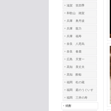
滋賀 笑四季
和歌山 雑賀
兵庫 奥丹波
兵庫 龍力
兵庫 福寿
奈良 八咫烏
奈良 春鹿
広島 天寳一
高知 美丈夫
高知 酔鯨
福岡 杜の蔵
福岡 庭のうぐいす
福岡 三井の寿
焼酎