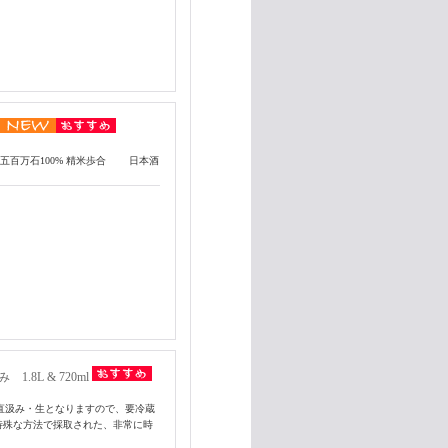
五百万石100% 精米歩合 日本酒
8L & 720ml
、直汲み・生となりますので、要冷蔵
特殊な方法で採取された、非常に時