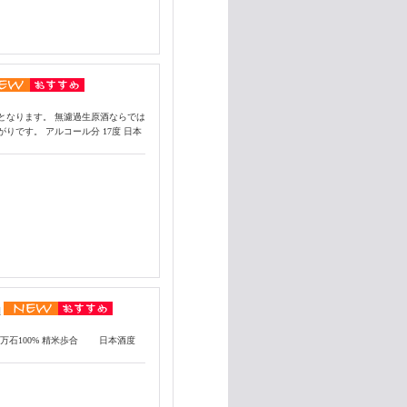
となります。 無濾過生原酒ならでは
です。 アルコール分 17度 日本
l
百万石100% 精米歩合 日本酒度