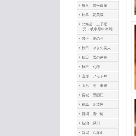
岐阜 黒松白扇
岐阜 花美蔵
北海道 三千櫻
(元・岐阜県中津川)
岩手 堀の井
秋田 ゆきの美人
秋田 雪の茅舎
秋田 刈穂
山形 フモトヰ
山形 洌・東光
宮城 墨廼江
福島 金澤屋
新潟 雪中梅
新潟 緑川
新潟 八海山