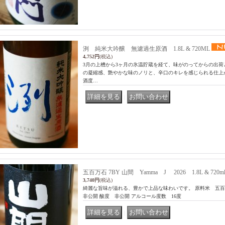
洌 純米大吟醸 無濾過生原酒 1.8L & 720ML
4,752円
(税込)
3月の上槽から3ヶ月の氷温貯蔵を経て、味がのってからの出荷
の凝縮感、艶やかな味のノリと、辛口のキレを感じられる仕上がり
酒度…
｜
五百万石 7BY 山間 Yamma J 2026 1.8L & 720m
3,740円
(税込)
綺麗な旨味が溢れる、豊かで上品な味わいです。 原料米 五
非公開 酸度 非公開 アルコール度数 16度
｜