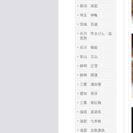
新潟 凌駕
埼玉 神亀
茨城 百歳
石川 常きげん・益
荒男
石川 菊姫
富山 立山
静岡 正雪
静岡 開運
三重 瀧自慢
愛知 長珍
三重 寒紅梅
滋賀 喜楽長
滋賀 七本鎗
滋賀 北島酒造