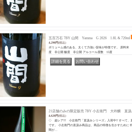
五百万石 7BY 山間 Yamma G 2026 1.8L & 720ml
4,290円
(税込)
ボリューム感のある、太くて力強い旨味が特徴です。 原料米 
度 非公開 酸度 非公開 アルコール度数 15度
｜
21店舗のみの限定販売 7BY 小左衛門 大吟醸 直汲み 1.
4,620円
(税込)
◇ 超レア!!! 小左衛門「直汲みシリーズ」入荷中!! すべて
です。 小左衛門の直汲み商品は、商品の特徴を生かすために 
間が…