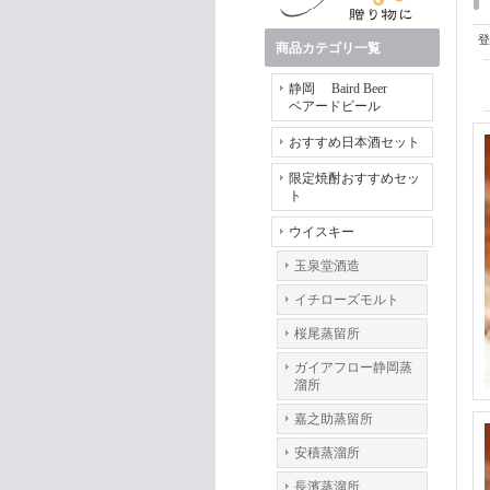
登
商品カテゴリ一覧
静岡 Baird Beer
ベアードビール
おすすめ日本酒セット
限定焼酎おすすめセッ
ト
ウイスキー
玉泉堂酒造
イチローズモルト
桜尾蒸留所
ガイアフロー静岡蒸
溜所
嘉之助蒸留所
安積蒸溜所
長濱蒸溜所