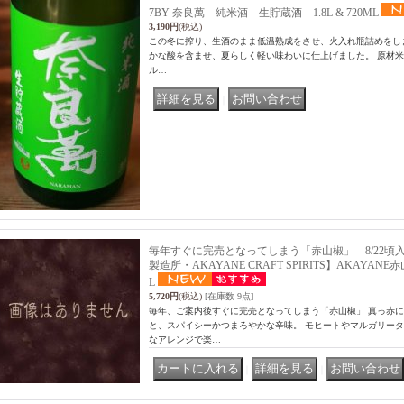
7BY 奈良萬 純米酒 生貯蔵酒 1.8L & 720ML
3,190円
(税込)
この冬に搾り、生酒のまま低温熟成をさせ、火入れ瓶詰めをし
かな酸を含ませ、夏らしく軽い味わいに仕上げました。 原材米 会
ル…
｜
毎年すぐに完売となってしまう「赤山椒」 8/22頃
製造所・AKAYANE CRAFT SPIRITS】AKAYAN
L
5,720円
(税込)
[在庫数 9点]
毎年、ご案内後すぐに完売となってしまう「赤山椒」 真っ赤
と、スパイシーかつまろやかな辛味。 モヒートやマルガリー
なアレンジで楽…
｜
｜