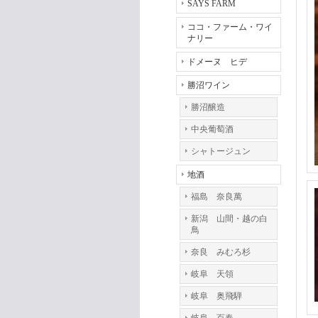
SAYS FARM
ココ・ファーム・ワイ
ナリー
ドメーヌ ヒデ
勝沼ワイン
勝沼醸造
中央葡萄酒
シャトージュン
地酒
福島 奈良萬
新潟 山間・越の白
鳥
奈良 みむろ杉
岐阜 天領
岐阜 奥飛騨