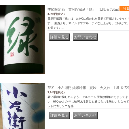
季節限定酒 雪洞貯蔵酒「緑」 1.8L & 720ml
3,993円
(税込)
雪洞貯蔵酒「緑」は、約0℃に保たれた雪洞で貯蔵され ゆっく
す。 生酒より、マイルドでフルーティな仕上がり。 涼やかで
お酒です♪ …
｜
7BY 小左衛門 純米吟醸 夏吟 火入れ 1.8L & 720
3,740円
(税込)
暑い季節に愉しめるよう、アルコール度数は例年にもましてよ
い、軽やかさの 中に輪郭ある旨みも感じられる味わいとなって
ットに青リンゴを感…
｜