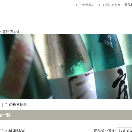
｜
商品
ご利用案内
お問い合わせ
です。
｜
""
の
検索結果
品一覧
""
の
検索結果
商品並び替え
: