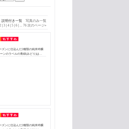
説明付き一覧
写真のみ一覧
2
|
3
|
4
|
5
|
6
|
...
76
次のページ
»
6のシーズンに仕込んだ2種類の純米吟醸
ーンのラベルの青緑(みどり)は…
6のシーズンに仕込んだ2種類の純米吟醸