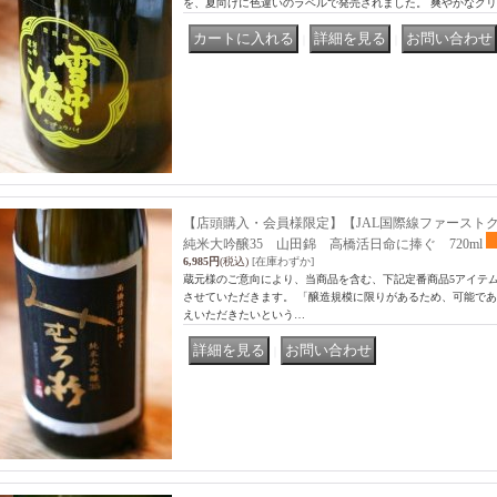
を、夏向けに色違いのラベルで発売されました。 爽やかなグリ
｜
｜
【店頭購入・会員様限定】【JAL国際線ファースト
純米大吟醸35 山田錦 高橋活日命に捧ぐ 720ml
6,985円
(税込)
[在庫わずか]
蔵元様のご意向により、当商品を含む、下記定番商品5アイテ
させていただきます。 「醸造規模に限りがあるため、可能で
えいただきたいという…
｜