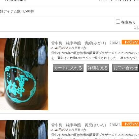
録アイテム数
:
1,508件
在庫あり
1
|
雪中梅 純米吟醸 青緑(みどり) 720ML
2,640円
(税込)
[在庫数 8点]
雪中梅 2026年の夏は純米吟醸夏酒ブラザーズ！ 2025-202
を、夏向けに色違いのラベルで発売されました。 爽やかなグリ
｜
｜
雪中梅 純米吟醸 黄檗(きいろ) 720ML
2,640円
(税込)
[在庫数 8点]
雪中梅 2026年の夏は純米吟醸夏酒ブラザーズ！ 2025-202