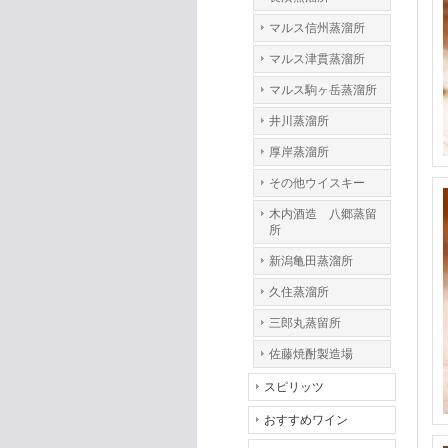
マルス信州蒸溜所
マルス津貫蒸溜所
マルス駒ヶ岳蒸溜所
井川蒸溜所
厚岸蒸溜所
その他ウイスキー
木内酒造 八郷蒸留
所
新潟亀田蒸溜所
久住蒸溜所
三郎丸蒸留所
佐藤焼酎製造場
スピリッツ
おすすめワイン