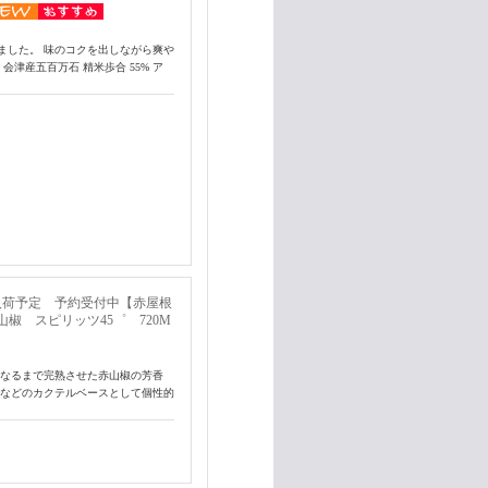
ました。 味のコクを出しながら爽や
津産五百万石 精米歩合 55% ア
入荷予定 予約受付中【赤屋根
E赤山椒 スピリッツ45゜ 720M
になるまで完熟させた赤山椒の芳香
タなどのカクテルベースとして個性的