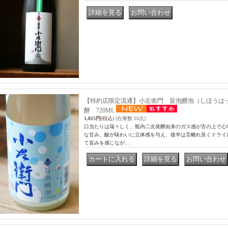
｜
【特約店限定流通】小左衛門 旨泡醗泡（しほうはっぽ
酵 720ML
1,815円
(税込)
[在庫数 10点]
口当たりは瑞々しく、瓶内二次発酵由来のガス感が舌の上で心
な甘み。酸が味わいに立体感を与え、後半は舌離れ良くドライ
て旨みを感じなが…
｜
｜