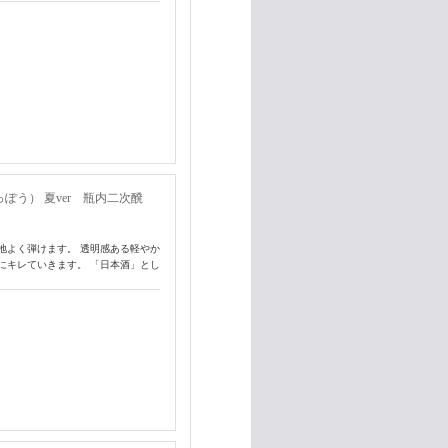
う） 夏ver 瓶内二次醗
地よく弾けます。 透明感ある軽やか
にキレていきます。 「日本酒」とし