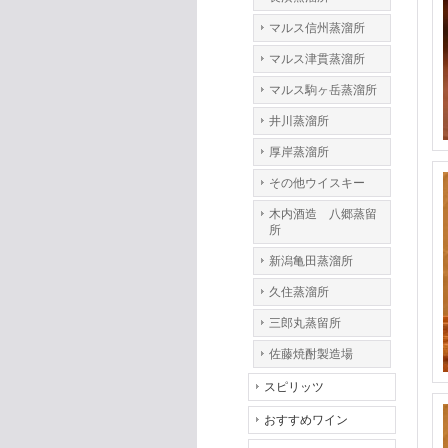
マルス信州蒸溜所
マルス津貫蒸溜所
マルス駒ヶ岳蒸溜所
井川蒸溜所
厚岸蒸溜所
その他ウイスキー
木内酒造 八郷蒸留
所
新潟亀田蒸溜所
久住蒸溜所
三郎丸蒸留所
佐藤焼酎製造場
スピリッツ
おすすめワイン