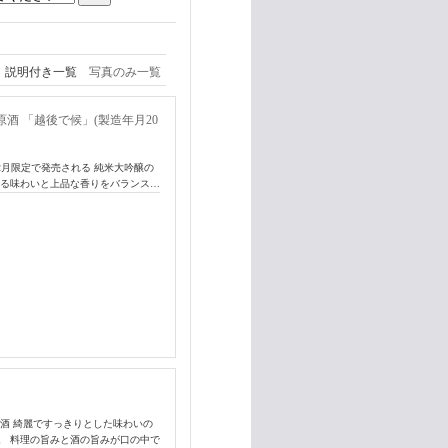
説明付き一覧
写真のみ一覧
酒 「越後で候」(製造年月20
2月限定で発売される 純米大吟醸の
ある味わいと上品な香りをバランス…
酒 綺麗ですっきりとした味わいの
。 料理の旨みと酒の旨みが口の中で