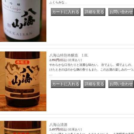
ふくらみな…
｜
｜
八海山特別本醸造 1.8L
2,992円
(税込)
[在庫あり]
やわらかな口当たりと淡麗な味わい。 冷でよし、燗でよしの
けたときのほのかな麹の香りもまた、このお酒の楽しみの一つとい
…
｜
｜
八海山清酒
2,497円
(税込)
[在庫あり]