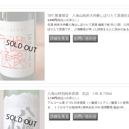
5BY 数量限定 八海山純米大吟醸しぼりたて原酒生酒「越後
4,840円
(税込)
[在庫なし]
生酒 純米大吟醸八海山しぼりたて原酒 越後で候 年に1回、12
ぼりたて原酒です。 八海醸造が培った技術をもとに深みのあ
｜
八海山特別純米原酒 生詰 1.8L & 720ml
3,740円
(税込)
[在庫なし]
アルコール度:17.5% 日本酒度:＋1 酸度:1.5 アミノ酸度:1.5
き、 トドロキワセ他(掛米) 精米歩合:55% 使用酵母:協会100…
｜