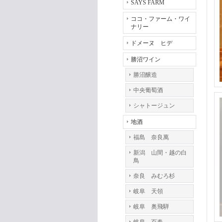
SAYS FARM
ココ・ファーム・ワイ
ナリー
ドメーヌ ヒデ
勝沼ワイン
勝沼醸造
中央葡萄酒
シャトージュン
地酒
福島 奈良萬
新潟 山間・越の白
鳥
奈良 みむろ杉
岐阜 天領
岐阜 奥飛騨