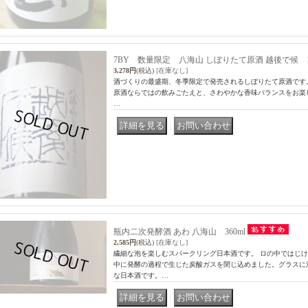
7BY 数量限定 八海山 しぼりたて原酒 越後で候 1.8
3,278円
(税込)
[在庫なし]
酒づくりの最盛期、冬季限定で発売されるしぼりたて原酒です
原酒ならではの飲みごたえと、さわやかな香味バランスをお楽しみ
…
｜
瓶内二次発酵酒 あわ 八海山 360ml
2,585円
(税込)
[在庫なし]
繊細な泡を楽しむスパークリング日本酒です。 ロの中ではじけ
中に発酵の過程で生じた炭酸ガスを閉じ込めました。グラスに
な日本酒です。…
｜