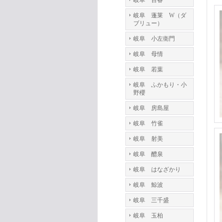
岐阜 百春
岐阜 蓬莱 W（ダ
ブリュー）
岐阜 小左衛門
岐阜 母情
岐阜 若葉
岐阜 ふかもり・小
野櫻
岐阜 房島屋
岐阜 竹雀
岐阜 射美
岐阜 醴泉
岐阜 はなざかり
岐阜 鯨波
岐阜 三千盛
岐阜 玉柏