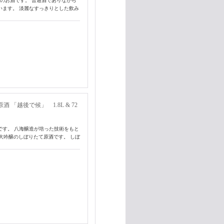
のお酒です。 普通酒でありながら
います。 淡麗なすっきりとした飲み
「越後で候」 1.8L & 72
です。 八海醸造が培った技術をもと
大吟醸のしぼりたて原酒です。 しぼ