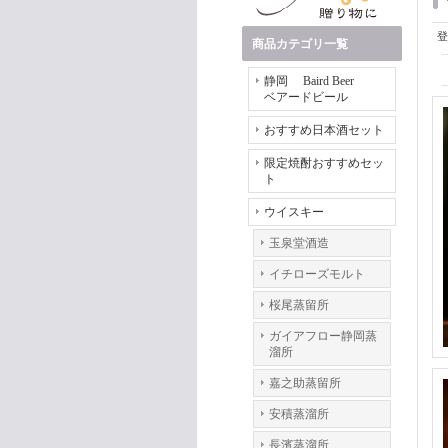
登
商品カテゴリ一覧
静岡 Baird Beer
ベアードビール
おすすめ日本酒セット
限定焼酎おすすめセッ
ト
ウイスキー
玉泉堂酒造
イチローズモルト
桜尾蒸留所
ガイアフロー静岡蒸
溜所
嘉之助蒸留所
安積蒸溜所
長濱蒸溜所