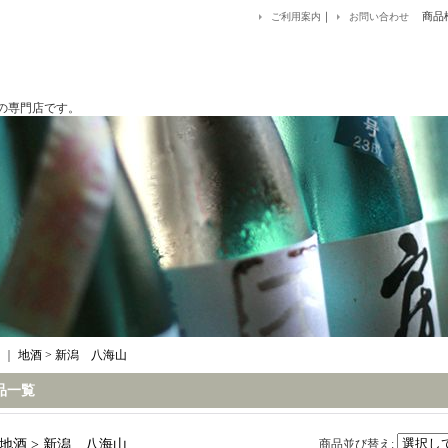
｜
商品
ご利用案内
お問い合わせ
です。
｜
地酒 > 新潟 八海山
品一覧
地酒 > 新潟 八海山
商品並び替え
: