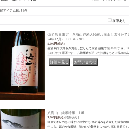
録アイテム数
:
11件
在庫あり
6BY 数量限定 八海山純米大吟醸八海山しぼりたて原
24年12月) 1.8L & 720ml
5,500円
(税込)
生酒 純米大吟醸八海山しぼりたて原酒 越後で候 年年に1回、1
しぼりたて原酒です。 八海醸造が培った技術をもとに深みの
｜
八海山 純米吟醸 1.8L
3,300円
(税込)
[在庫あり]
綺麗でキレのある味わいの中にも 米の旨みを表現した純米吟醸
中にも、ほのかな酸味、味わいの骨格をしっかり感じる酒です