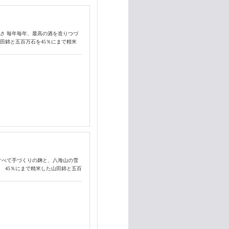
さ 毎年毎年、最高の酒を造りつづ
田錦と五百万石を45％にまで精米
すべて手づくりの麹と、八海山の雪
 45％にまで精米した山田錦と五百