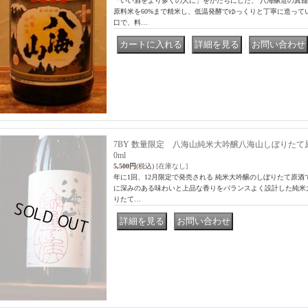
「いい酒をより多くの人に」をかたちにした、 八海醸造の真髄
原料米を60%まで精米し、低温発酵でゆっくりと丁寧に造って
口で、料…
｜
｜
7BY 数量限定 八海山純米大吟醸八海山しぼりたて原酒 
0ml
5,500円
(税込)
[在庫なし]
年に1回、12月限定で発売される 純米大吟醸のしぼりたて原酒
に深みのある味わいと上品な香りをバランスよく設計した純米
りたて…
｜