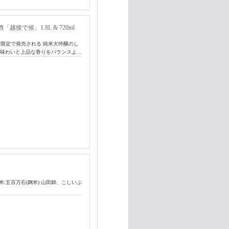
で候」1.8L & 720ml
月限定で発売される 純米大吟醸のし
る味わいと上品な香りをバランスよ…
 使用米:五百万石(麹米) 山田錦、こしいぶ