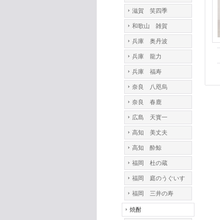
滋賀 笑四季
和歌山 雑賀
兵庫 奥丹波
兵庫 龍力
兵庫 福寿
奈良 八咫烏
奈良 春鹿
広島 天寳一
高知 美丈夫
高知 酔鯨
福岡 杜の蔵
福岡 庭のうぐいす
福岡 三井の寿
焼酎