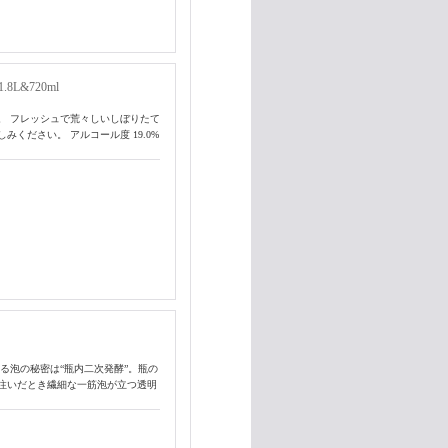
L&720ml
。 フレッシュで荒々しいしぼりたて
ください。 アルコール度 19.0%
る泡の秘密は“瓶内二次発酵”。瓶の
注いだとき繊細な一筋泡が立つ透明