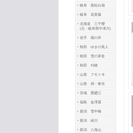
岐阜 黒松白扇
岐阜 花美蔵
北海道 三千櫻
(元・岐阜県中津川)
岩手 堀の井
秋田 ゆきの美人
秋田 雪の茅舎
秋田 刈穂
山形 フモトヰ
山形 洌・東光
宮城 墨廼江
福島 金澤屋
新潟 雪中梅
新潟 緑川
新潟 八海山