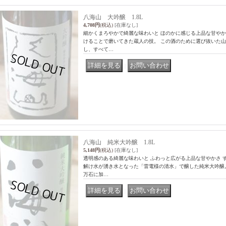
八海山 大吟醸 1.8L
4,708円
(税込)
[在庫なし]
細かくまろやかで綺麗な味わいと ほのかに感じる上品な甘やか
けることで磨いてきた蔵人の技。 この酒のために選び抜いた山
し、すべて…
｜
八海山 純米大吟醸 1.8L
5,148円
(税込)
[在庫なし]
透明感のある綺麗な味わいと ふわっと広がる上品な甘やかさ 
解け水が湧き水となった「雷電様の清水」で醸した純米大吟醸。
万石に加…
｜