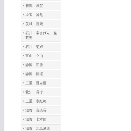
新潟 凌駕
埼玉 神亀
茨城 百歳
石川 常きげん・益
荒男
石川 菊姫
富山 立山
静岡 正雪
静岡 開運
三重 瀧自慢
愛知 長珍
三重 寒紅梅
滋賀 喜楽長
滋賀 七本鎗
滋賀 北島酒造