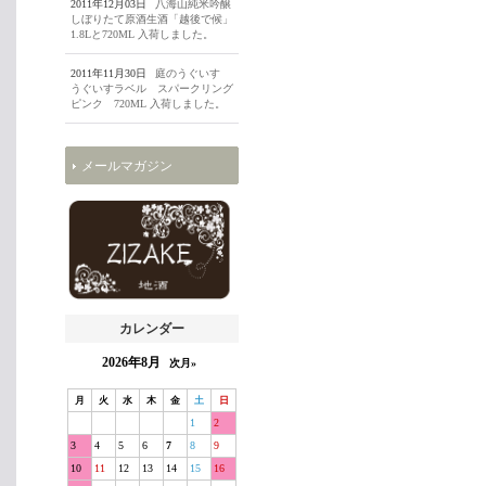
2011年12月03日
八海山純米吟醸
しぼりたて原酒生酒「越後で候」
1.8Lと720ML 入荷しました。
2011年11月30日
庭のうぐいす
うぐいすラベル スパークリング
ピンク 720ML 入荷しました。
メールマガジン
カレンダー
2026年8月
次月»
月
火
水
木
金
土
日
1
2
3
4
5
6
7
8
9
10
11
12
13
14
15
16