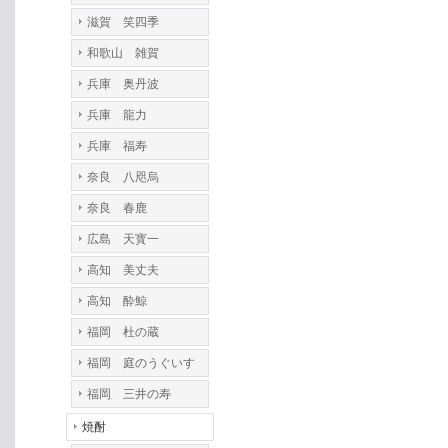
滋賀 笑四季
和歌山 雑賀
兵庫 奥丹波
兵庫 龍力
兵庫 福寿
奈良 八咫烏
奈良 春鹿
広島 天寳一
高知 美丈夫
高知 酔鯨
福岡 杜の蔵
福岡 庭のうぐいす
福岡 三井の寿
焼酎