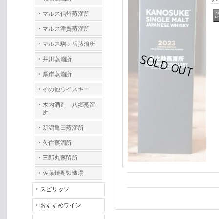
マルス信州蒸溜所
マルス津貫蒸溜所
マルス駒ヶ岳蒸溜所
井川蒸溜所
厚岸蒸溜所
その他ウイスキー
木内酒造 八郷蒸留
所
新潟亀田蒸溜所
久住蒸溜所
三郎丸蒸留所
佐藤焼酎製造場
スピリッツ
おすすめワイン