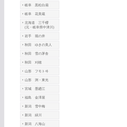
岐阜 黒松白扇
岐阜 花美蔵
北海道 三千櫻
(元・岐阜県中津川)
岩手 堀の井
秋田 ゆきの美人
秋田 雪の茅舎
秋田 刈穂
山形 フモトヰ
山形 洌・東光
宮城 墨廼江
福島 金澤屋
新潟 雪中梅
新潟 緑川
新潟 八海山