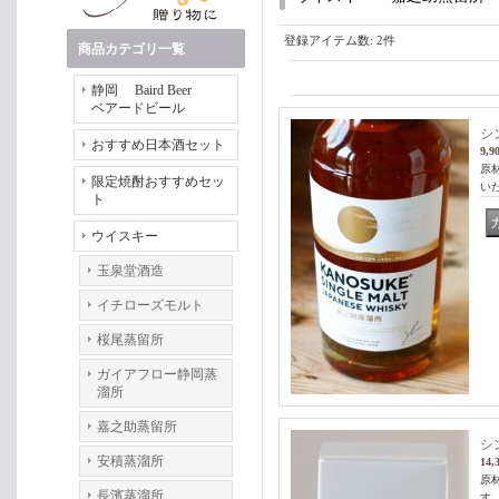
登録アイテム数
:
2件
商品カテゴリ一覧
静岡 Baird Beer
ベアードビール
シ
おすすめ日本酒セット
9,9
原
限定焼酎おすすめセッ
い
ト
ウイスキー
玉泉堂酒造
イチローズモルト
桜尾蒸留所
ガイアフロー静岡蒸
溜所
嘉之助蒸留所
シン
安積蒸溜所
14,
原
長濱蒸溜所
す