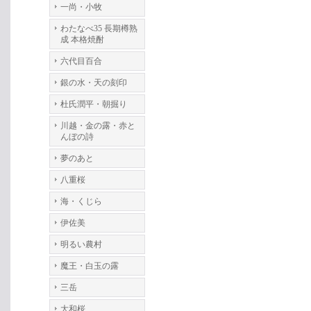
一尚・小牧
わたなべ35 長期樽熟
成 本格焼酎
六代目百合
銀の水・天の刻印
杜氏潤平・朝掘り
川越・金の露・赤と
んぼの詩
夢のあと
八重桜
海・くじら
伊佐美
明るい農村
魔王・白玉の露
三岳
大和桜