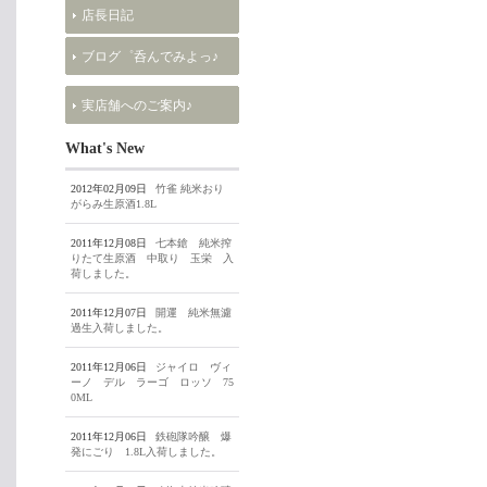
店長日記
ブログ゜呑んでみよっ♪
実店舗へのご案内♪
What's New
2012年02月09日
竹雀 純米おり
がらみ生原酒1.8L
2011年12月08日
七本鎗 純米搾
りたて生原酒 中取り 玉栄 入
荷しました。
2011年12月07日
開運 純米無濾
過生入荷しました。
2011年12月06日
ジャイロ ヴィ
ーノ デル ラーゴ ロッソ 75
0ML
2011年12月06日
鉄砲隊吟醸 爆
発にごり 1.8L入荷しました。