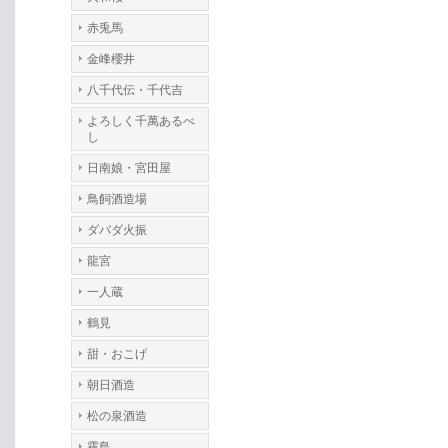
赤兎馬
金峰櫻井
八千代伝・千代吉
よろしく千萬あるべ
し
日南娘・宮田屋
鳥飼酒造場
ダバダ火振
龍宮
一人蔵
鶴見
甜・おこげ
朝日酒造
松の泉酒造
霧島