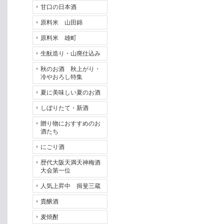
甘口の日本酒
原料米 山田錦
原料米 雄町
生酛造り・山廃仕込み
秋のお酒 秋上がり・
冷やおろし特集
夏に美味しい夏のお酒
しぼりたて・新酒
贈り物におすすめのお
酒たち
にごり酒
歴代大阪天満天神梅酒
大会第一位
人気上昇中 揖斐三蔵
貴醸酒
麦焼酎