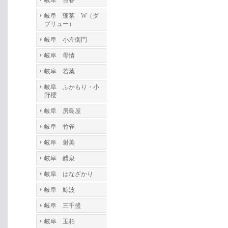
岐阜 百春
岐阜 蓬莱 W（ダ
ブリュー）
岐阜 小左衛門
岐阜 母情
岐阜 若葉
岐阜 ふかもり・小
野櫻
岐阜 房島屋
岐阜 竹雀
岐阜 射美
岐阜 醴泉
岐阜 はなざかり
岐阜 鯨波
岐阜 三千盛
岐阜 玉柏