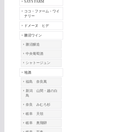
SAYS FARM
ココ・ファーム・ワイ
ナリー
ドメーヌ ヒデ
勝沼ワイン
勝沼醸造
中央葡萄酒
シャトージュン
地酒
福島 奈良萬
新潟 山間・越の白
鳥
奈良 みむろ杉
岐阜 天領
岐阜 奥飛騨