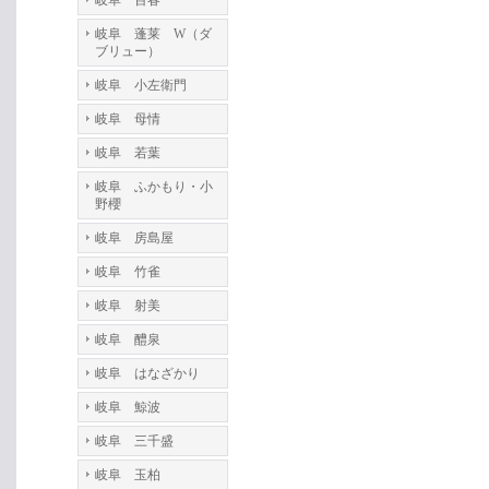
岐阜 百春
岐阜 蓬莱 W（ダ
ブリュー）
岐阜 小左衛門
岐阜 母情
岐阜 若葉
岐阜 ふかもり・小
野櫻
岐阜 房島屋
岐阜 竹雀
岐阜 射美
岐阜 醴泉
岐阜 はなざかり
岐阜 鯨波
岐阜 三千盛
岐阜 玉柏