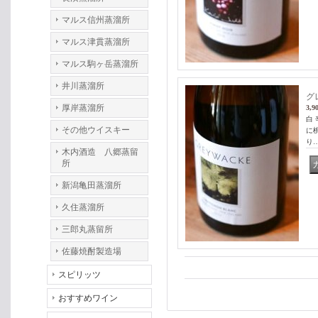
マルス信州蒸溜所
マルス津貫蒸溜所
マルス駒ヶ岳蒸溜所
井川蒸溜所
グ
厚岸蒸溜所
3,9
白
その他ウイスキー
に
り
木内酒造 八郷蒸留
所
新潟亀田蒸溜所
久住蒸溜所
三郎丸蒸留所
佐藤焼酎製造場
スピリッツ
おすすめワイン