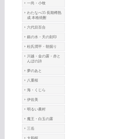
一尚・小牧
わたなべ35 長期樽熟
成 本格焼酎
六代目百合
銀の水・天の刻印
杜氏潤平・朝掘り
川越・金の露・赤と
んぼの詩
夢のあと
八重桜
海・くじら
伊佐美
明るい農村
魔王・白玉の露
三岳
大和桜