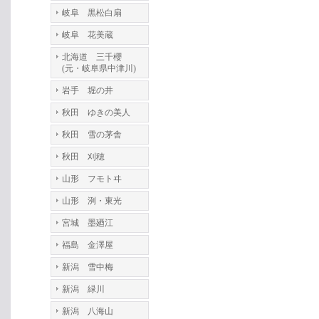
岐阜 黒松白扇
岐阜 花美蔵
北海道 三千櫻
(元・岐阜県中津川)
岩手 堀の井
秋田 ゆきの美人
秋田 雪の茅舎
秋田 刈穂
山形 フモトヰ
山形 洌・東光
宮城 墨廼江
福島 金澤屋
新潟 雪中梅
新潟 緑川
新潟 八海山