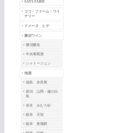
SAYS FARM
ココ・ファーム・ワイ
ナリー
ドメーヌ ヒデ
勝沼ワイン
勝沼醸造
中央葡萄酒
シャトージュン
地酒
福島 奈良萬
新潟 山間・越の白
鳥
奈良 みむろ杉
岐阜 天領
岐阜 奥飛騨