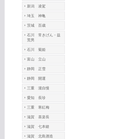
新潟 凌駕
埼玉 神亀
茨城 百歳
石川 常きげん・益
荒男
石川 菊姫
富山 立山
静岡 正雪
静岡 開運
三重 瀧自慢
愛知 長珍
三重 寒紅梅
滋賀 喜楽長
滋賀 七本鎗
滋賀 北島酒造