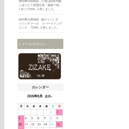
2011年12月03日
八海山純米吟醸
しぼりたて原酒生酒「越後で候」
1.8Lと720ML 入荷しました。
2011年11月30日
庭のうぐいす
うぐいすラベル スパークリング
ピンク 720ML 入荷しました。
メールマガジン
カレンダー
2026年8月
次月»
月
火
水
木
金
土
日
1
2
3
4
5
6
7
8
9
10
11
12
13
14
15
16