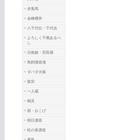
赤兎馬
金峰櫻井
八千代伝・千代吉
よろしく千萬あるべ
し
日南娘・宮田屋
鳥飼酒造場
ダバダ火振
龍宮
一人蔵
鶴見
甜・おこげ
朝日酒造
松の泉酒造
霧島