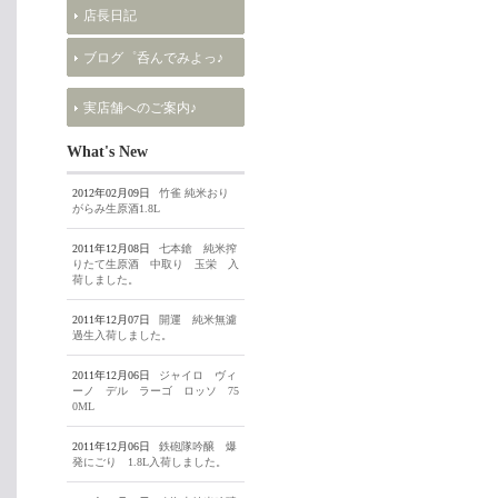
店長日記
ブログ゜呑んでみよっ♪
実店舗へのご案内♪
What's New
2012年02月09日
竹雀 純米おり
がらみ生原酒1.8L
2011年12月08日
七本鎗 純米搾
りたて生原酒 中取り 玉栄 入
荷しました。
2011年12月07日
開運 純米無濾
過生入荷しました。
2011年12月06日
ジャイロ ヴィ
ーノ デル ラーゴ ロッソ 75
0ML
2011年12月06日
鉄砲隊吟醸 爆
発にごり 1.8L入荷しました。