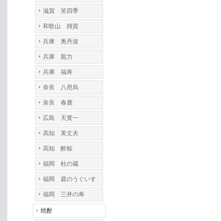
滋賀 笑四季
和歌山 雑賀
兵庫 奥丹波
兵庫 龍力
兵庫 福寿
奈良 八咫烏
奈良 春鹿
広島 天寳一
高知 美丈夫
高知 酔鯨
福岡 杜の蔵
福岡 庭のうぐいす
福岡 三井の寿
焼酎