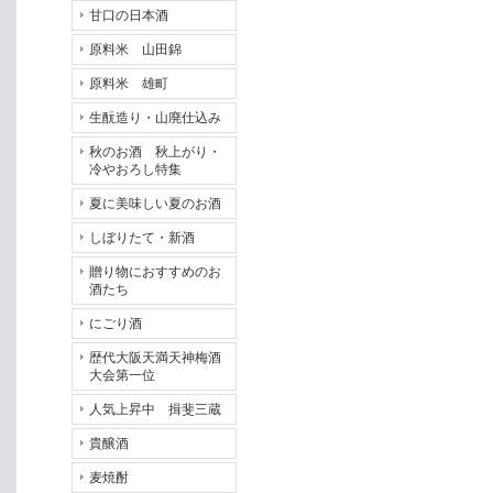
甘口の日本酒
原料米 山田錦
原料米 雄町
生酛造り・山廃仕込み
秋のお酒 秋上がり・
冷やおろし特集
夏に美味しい夏のお酒
しぼりたて・新酒
贈り物におすすめのお
酒たち
にごり酒
歴代大阪天満天神梅酒
大会第一位
人気上昇中 揖斐三蔵
貴醸酒
麦焼酎