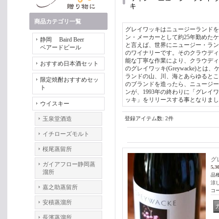
キ
商品カテゴリ一覧
グレイワッキはニュージーランドを
ン・メーカーとして約25年勤めた
静岡 Baird Beer
と言えば、世界にニュージー・ラン
ベアードビール
のワイナリーです。そのクラウディ
能な丁寧な作業により、クラウディ
おすすめ日本酒セット
のグレイワッキ(Greywacke
ランドの山、川、海とあらゆるとこ
限定焼酎おすすめセッ
のブランドを造ったら、ニュージー
ト
ンが、1993年の終わりに「グレイ
ッキ」をリリースする事となりまし
ウイスキー
玉泉堂酒造
登録アイテム数
:
2件
イチローズモルト
桜尾蒸留所
グ
ガイアフロー静岡蒸
5,3
溜所
品
涼
嘉之助蒸留所
コ
安積蒸溜所
長濱蒸溜所