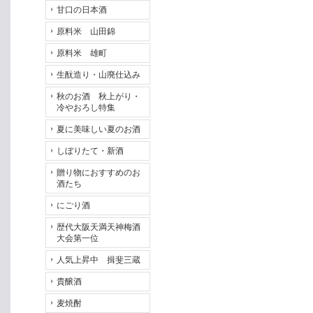
甘口の日本酒
原料米 山田錦
原料米 雄町
生酛造り・山廃仕込み
秋のお酒 秋上がり・
冷やおろし特集
夏に美味しい夏のお酒
しぼりたて・新酒
贈り物におすすめのお
酒たち
にごり酒
歴代大阪天満天神梅酒
大会第一位
人気上昇中 揖斐三蔵
貴醸酒
麦焼酎