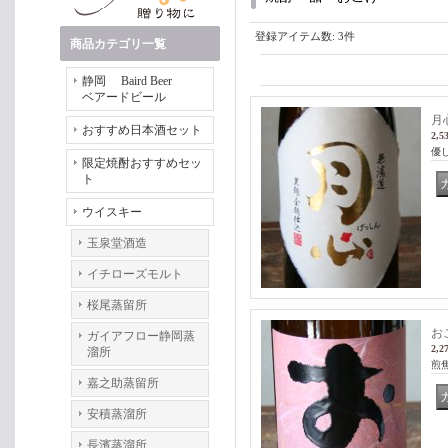
登録アイテム数
:
3件
商品カテゴリ一覧
静岡 Baird Beer
ベアードビール
月心
おすすめ日本酒セット
2,5
優
限定焼酎おすすめセッ
ト
ウイスキー
玉泉堂酒造
イチローズモルト
桜尾蒸留所
おこ
ガイアフロー静岡蒸
2,2
溜所
煎
嘉之助蒸留所
安積蒸溜所
長濱蒸溜所