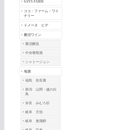
SAYS FARM
ココ・ファーム・ワイ
ナリー
ドメーヌ ヒデ
勝沼ワイン
勝沼醸造
中央葡萄酒
シャトージュン
地酒
福島 奈良萬
新潟 山間・越の白
鳥
奈良 みむろ杉
岐阜 天領
岐阜 奥飛騨