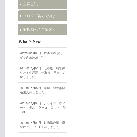
店長日記
ブログ゜呑んでみよっ♪
実店舗へのご案内♪
What's New
2012年02月09日
竹雀 純米おり
がらみ生原酒1.8L
2011年12月08日
七本鎗 純米搾
りたて生原酒 中取り 玉栄 入
荷しました。
2011年12月07日
開運 純米無濾
過生入荷しました。
2011年12月06日
ジャイロ ヴィ
ーノ デル ラーゴ ロッソ 75
0ML
2011年12月06日
鉄砲隊吟醸 爆
発にごり 1.8L入荷しました。