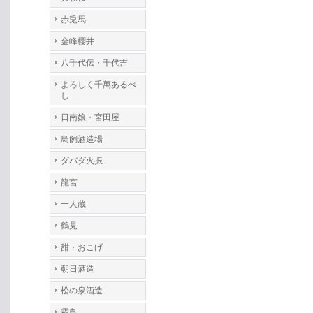
赤兎馬
金峰櫻井
八千代伝・千代吉
よろしく千萬あるべ
し
日南娘・宮田屋
鳥飼酒造場
ダバダ火振
龍宮
一人蔵
鶴見
甜・おこげ
朝日酒造
松の泉酒造
霧島