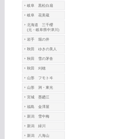
岐阜 黒松白扇
岐阜 花美蔵
北海道 三千櫻
(元・岐阜県中津川)
岩手 堀の井
秋田 ゆきの美人
秋田 雪の茅舎
秋田 刈穂
山形 フモトヰ
山形 洌・東光
宮城 墨廼江
福島 金澤屋
新潟 雪中梅
新潟 緑川
新潟 八海山