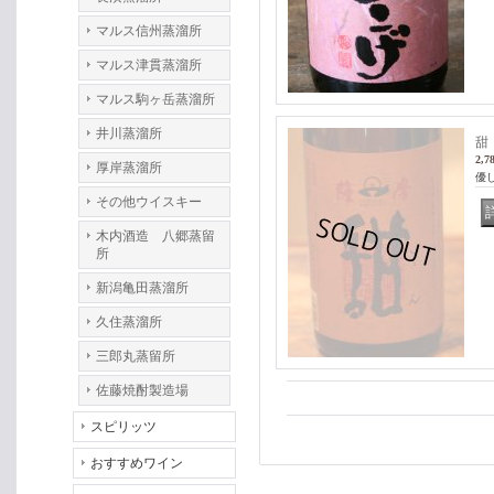
マルス信州蒸溜所
マルス津貫蒸溜所
マルス駒ヶ岳蒸溜所
井川蒸溜所
甜 
2,7
厚岸蒸溜所
優
その他ウイスキー
木内酒造 八郷蒸留
所
新潟亀田蒸溜所
久住蒸溜所
三郎丸蒸留所
佐藤焼酎製造場
スピリッツ
おすすめワイン