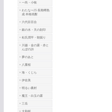
一尚・小牧
わたなべ35 長期樽熟
成 本格焼酎
六代目百合
銀の水・天の刻印
杜氏潤平・朝掘り
川越・金の露・赤と
んぼの詩
夢のあと
八重桜
海・くじら
伊佐美
明るい農村
魔王・白玉の露
三岳
大和桜