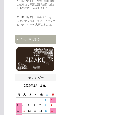
2011年12月03日
八海山純米吟醸
しぼりたて原酒生酒「越後で候」
1.8Lと720ML 入荷しました。
2011年11月30日
庭のうぐいす
うぐいすラベル スパークリング
ピンク 720ML 入荷しました。
メールマガジン
カレンダー
2026年8月
次月»
月
火
水
木
金
土
日
1
2
3
4
5
6
7
8
9
10
11
12
13
14
15
16