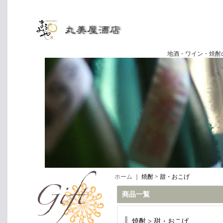
地酒・ワイン・焼酎の専門店
ホーム
｜
焼酎 > 甜・おこげ
商品一覧
焼酎 > 甜・おこげ