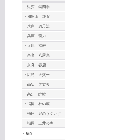
滋賀 笑四季
和歌山 雑賀
兵庫 奥丹波
兵庫 龍力
兵庫 福寿
奈良 八咫烏
奈良 春鹿
広島 天寳一
高知 美丈夫
高知 酔鯨
福岡 杜の蔵
福岡 庭のうぐいす
福岡 三井の寿
焼酎