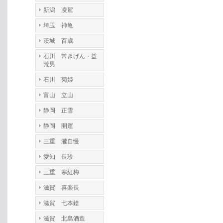
新潟 凌駕
埼玉 神亀
茨城 百歳
石川 常きげん・益
荒男
石川 菊姫
富山 立山
静岡 正雪
静岡 開運
三重 瀧自慢
愛知 長珍
三重 寒紅梅
滋賀 喜楽長
滋賀 七本鎗
滋賀 北島酒造