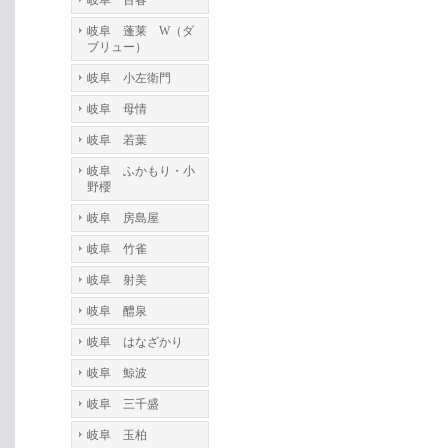
岐阜 百春
岐阜 蓬莱 W（ダ
ブリュー）
岐阜 小左衛門
岐阜 母情
岐阜 若葉
岐阜 ふかもり・小
野櫻
岐阜 房島屋
岐阜 竹雀
岐阜 射美
岐阜 醴泉
岐阜 はなざかり
岐阜 鯨波
岐阜 三千盛
岐阜 玉柏