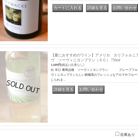
｜
｜
【夏におすすめのワイン】アメリカ カリフォルニ
ヴ ソーヴィニヨンブラン（ＳＣ） 750ml
1,609円
(税込)
[在庫なし]
白 辛口 葡萄品種 ソーヴィニヨンブラン グレープフル
ヴィニヨンブランらしい柑橘系のフレッシュなアロマやフルー
じられま…
｜
在庫あり