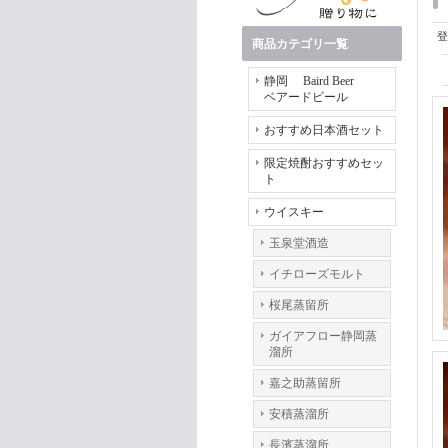
登
商品カテゴリ一覧
静岡 Baird Beer
ベアードビール
おすすめ日本酒セット
限定焼酎おすすめセッ
ト
ウイスキー
玉泉堂酒造
イチローズモルト
桜尾蒸留所
ガイアフロー静岡蒸
溜所
嘉之助蒸留所
安積蒸溜所
長濱蒸溜所