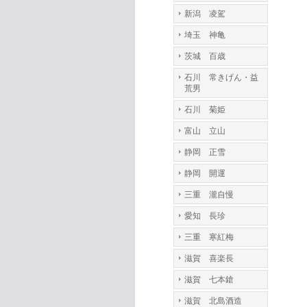
新潟 凌駕
埼玉 神亀
茨城 百歳
石川 常きげん・益
荒男
石川 菊姫
富山 立山
静岡 正雪
静岡 開運
三重 瀧自慢
愛知 長珍
三重 寒紅梅
滋賀 喜楽長
滋賀 七本鎗
滋賀 北島酒造