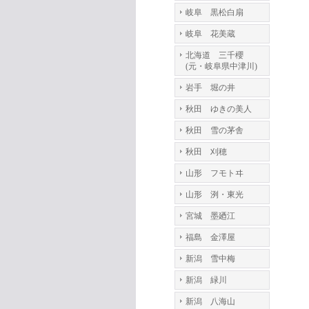
岐阜 黒松白扇
岐阜 花美蔵
北海道 三千櫻
(元・岐阜県中津川)
岩手 堀の井
秋田 ゆきの美人
秋田 雪の茅舎
秋田 刈穂
山形 フモトヰ
山形 洌・東光
宮城 墨廼江
福島 金澤屋
新潟 雪中梅
新潟 緑川
新潟 八海山