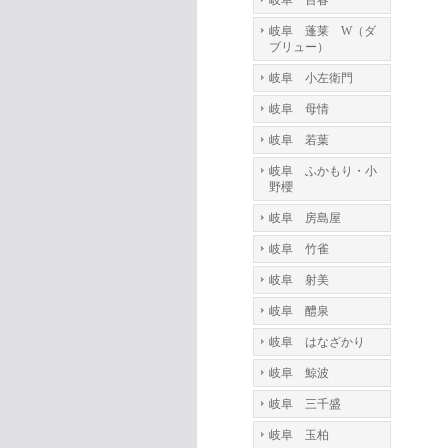
岐阜 百春
岐阜 蓬莱 W（ダ
ブリュー）
岐阜 小左衛門
岐阜 母情
岐阜 若葉
岐阜 ふかもり・小
野櫻
岐阜 房島屋
岐阜 竹雀
岐阜 射美
岐阜 醴泉
岐阜 はなざかり
岐阜 鯨波
岐阜 三千盛
岐阜 玉柏