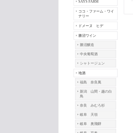
SAYS FARM
ココ・ファーム・ワイ
ナリー
ドメーヌ ヒデ
勝沼ワイン
勝沼醸造
中央葡萄酒
シャトージュン
地酒
福島 奈良萬
新潟 山間・越の白
鳥
奈良 みむろ杉
岐阜 天領
岐阜 奥飛騨