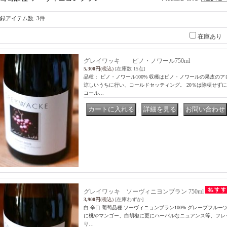
録アイテム数
:
3件
在庫あり
グレイワッキ ピノ・ノワール750ml
5,300円
(税込)
[在庫数 15点]
品種： ピノ・ノワール100% 収穫はピノ・ノワールの果皮の
涼しいうちに行い、コールドセッティング。 20％は除梗せず
コール…
｜
｜
グレイワッキ ソーヴィニヨンブラン 750ml
3,900円
(税込)
[在庫わずか]
白 辛口 葡萄品種 ソーヴィニョンブラン100% グレープフル
に桃やマンゴー、白胡椒に更にハーバルなニュアンス等、フレ
り…