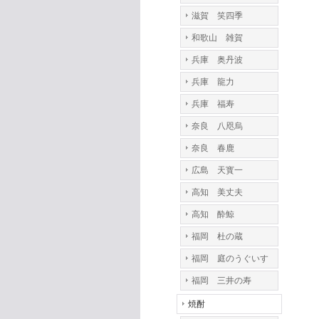
滋賀 笑四季
和歌山 雑賀
兵庫 奥丹波
兵庫 龍力
兵庫 福寿
奈良 八咫烏
奈良 春鹿
広島 天寳一
高知 美丈夫
高知 酔鯨
福岡 杜の蔵
福岡 庭のうぐいす
福岡 三井の寿
焼酎