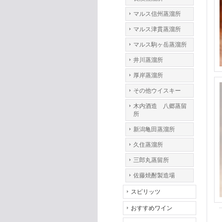
マルス信州蒸溜所
マルス津貫蒸溜所
マルス駒ヶ岳蒸溜所
井川蒸溜所
厚岸蒸溜所
その他ウイスキー
木内酒造 八郷蒸留
所
新潟亀田蒸溜所
久住蒸溜所
三郎丸蒸留所
佐藤焼酎製造場
スピリッツ
おすすめワイン