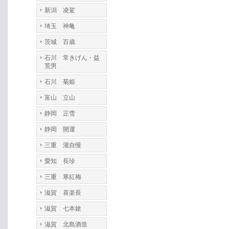
新潟 凌駕
埼玉 神亀
茨城 百歳
石川 常きげん・益
荒男
石川 菊姫
富山 立山
静岡 正雪
静岡 開運
三重 瀧自慢
愛知 長珍
三重 寒紅梅
滋賀 喜楽長
滋賀 七本鎗
滋賀 北島酒造