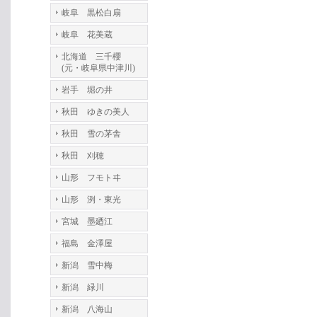
岐阜 黒松白扇
岐阜 花美蔵
北海道 三千櫻
(元・岐阜県中津川)
岩手 堀の井
秋田 ゆきの美人
秋田 雪の茅舎
秋田 刈穂
山形 フモトヰ
山形 洌・東光
宮城 墨廼江
福島 金澤屋
新潟 雪中梅
新潟 緑川
新潟 八海山