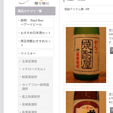
登録アイテム数
:
4件
商品カテゴリ一覧
静岡 Baird Beer
ベアードビール
鹿
おすすめ日本酒セット
3,6
で
限定焼酎おすすめセッ
ず
ト
ウイスキー
玉泉堂酒造
イチローズモルト
桜尾蒸留所
ガイアフロー静岡蒸
溜所
鹿
嘉之助蒸留所
2,7
辛
安積蒸溜所
長濱蒸溜所