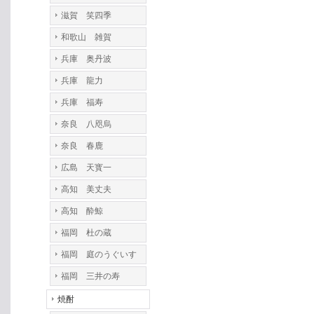
滋賀 笑四季
和歌山 雑賀
兵庫 奥丹波
兵庫 龍力
兵庫 福寿
奈良 八咫烏
奈良 春鹿
広島 天寳一
高知 美丈夫
高知 酔鯨
福岡 杜の蔵
福岡 庭のうぐいす
福岡 三井の寿
焼酎