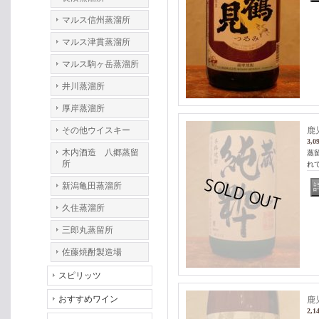
マルス信州蒸溜所
マルス津貫蒸溜所
マルス駒ヶ岳蒸溜所
井川蒸溜所
厚岸蒸溜所
その他ウイスキー
鹿
3,0
木内酒造 八郷蒸留
蒸
所
れ
新潟亀田蒸溜所
久住蒸溜所
三郎丸蒸留所
佐藤焼酎製造場
スピリッツ
おすすめワイン
鹿
2,1