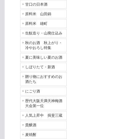
甘口の日本酒
原料米 山田錦
原料米 雄町
生酛造り・山廃仕込み
秋のお酒 秋上がり・
冷やおろし特集
夏に美味しい夏のお酒
しぼりたて・新酒
贈り物におすすめのお
酒たち
にごり酒
歴代大阪天満天神梅酒
大会第一位
人気上昇中 揖斐三蔵
貴醸酒
麦焼酎