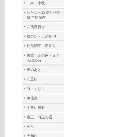
一尚・小牧
わたなべ35 長期樽熟
成 本格焼酎
六代目百合
銀の水・天の刻印
杜氏潤平・朝掘り
川越・金の露・赤と
んぼの詩
夢のあと
八重桜
海・くじら
伊佐美
明るい農村
魔王・白玉の露
三岳
大和桜