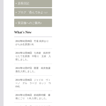
店長日記
ブログ゜呑んでみよっ♪
実店舗へのご案内♪
What's New
2012年02月09日
竹雀 純米おり
がらみ生原酒1.8L
2011年12月08日
七本鎗 純米搾
りたて生原酒 中取り 玉栄 入
荷しました。
2011年12月07日
開運 純米無濾
過生入荷しました。
2011年12月06日
ジャイロ ヴィ
ーノ デル ラーゴ ロッソ 75
0ML
2011年12月06日
鉄砲隊吟醸 爆
発にごり 1.8L入荷しました。