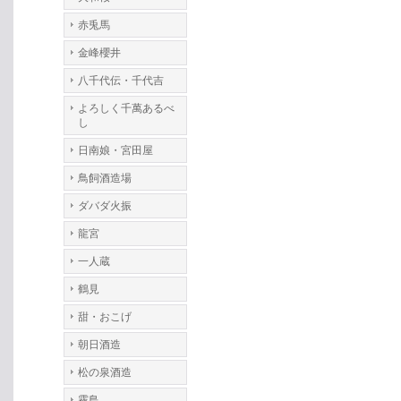
赤兎馬
金峰櫻井
八千代伝・千代吉
よろしく千萬あるべ
し
日南娘・宮田屋
鳥飼酒造場
ダバダ火振
龍宮
一人蔵
鶴見
甜・おこげ
朝日酒造
松の泉酒造
霧島