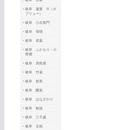
岐阜 百春
岐阜 蓬莱 W（ダ
ブリュー）
岐阜 小左衛門
岐阜 母情
岐阜 若葉
岐阜 ふかもり・小
野櫻
岐阜 房島屋
岐阜 竹雀
岐阜 射美
岐阜 醴泉
岐阜 はなざかり
岐阜 鯨波
岐阜 三千盛
岐阜 玉柏