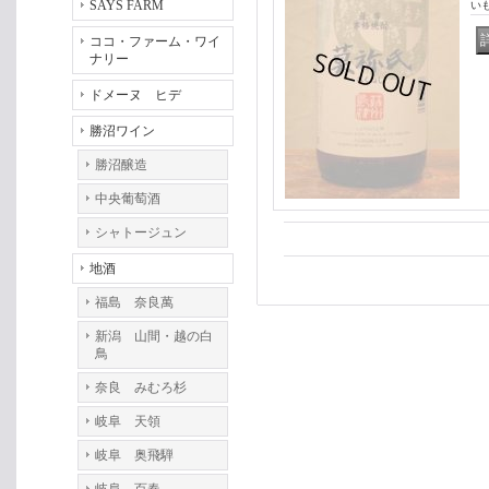
SAYS FARM
い
ココ・ファーム・ワイ
ナリー
ドメーヌ ヒデ
勝沼ワイン
勝沼醸造
中央葡萄酒
シャトージュン
地酒
福島 奈良萬
新潟 山間・越の白
鳥
奈良 みむろ杉
岐阜 天領
岐阜 奥飛騨