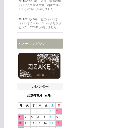
2011年12月03日
八海山純米吟醸
しぼりたて原酒生酒「越後で候」
1.8Lと720ML 入荷しました。
2011年11月30日
庭のうぐいす
うぐいすラベル スパークリング
ピンク 720ML 入荷しました。
メールマガジン
カレンダー
2026年8月
次月»
月
火
水
木
金
土
日
1
2
3
4
5
6
7
8
9
10
11
12
13
14
15
16