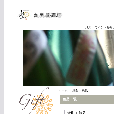
地酒・ワイン・焼酎の専門店
ホーム
｜
焼酎 > 鶴見
商品一覧
焼酎 > 鶴見