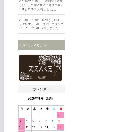
2011年12月03日
八海山純米吟醸
しぼりたて原酒生酒「越後で候」
1.8Lと720ML 入荷しました。
2011年11月30日
庭のうぐいす
うぐいすラベル スパークリング
ピンク 720ML 入荷しました。
メールマガジン
カレンダー
2026年8月
次月»
月
火
水
木
金
土
日
1
2
3
4
5
6
7
8
9
10
11
12
13
14
15
16