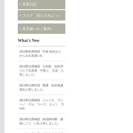
店長日記
ブログ゜呑んでみよっ♪
実店舗へのご案内♪
What's New
2012年02月09日
竹雀 純米おり
がらみ生原酒1.8L
2011年12月08日
七本鎗 純米搾
りたて生原酒 中取り 玉栄 入
荷しました。
2011年12月07日
開運 純米無濾
過生入荷しました。
2011年12月06日
ジャイロ ヴィ
ーノ デル ラーゴ ロッソ 75
0ML
2011年12月06日
鉄砲隊吟醸 爆
発にごり 1.8L入荷しました。