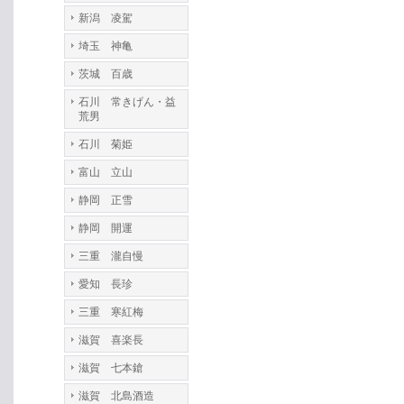
新潟 凌駕
埼玉 神亀
茨城 百歳
石川 常きげん・益
荒男
石川 菊姫
富山 立山
静岡 正雪
静岡 開運
三重 瀧自慢
愛知 長珍
三重 寒紅梅
滋賀 喜楽長
滋賀 七本鎗
滋賀 北島酒造