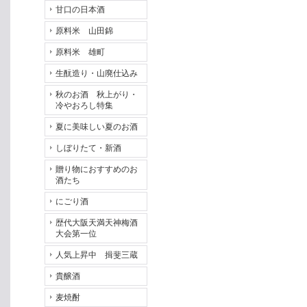
甘口の日本酒
原料米 山田錦
原料米 雄町
生酛造り・山廃仕込み
秋のお酒 秋上がり・
冷やおろし特集
夏に美味しい夏のお酒
しぼりたて・新酒
贈り物におすすめのお
酒たち
にごり酒
歴代大阪天満天神梅酒
大会第一位
人気上昇中 揖斐三蔵
貴醸酒
麦焼酎