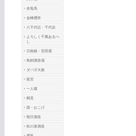
赤兎馬
金峰櫻井
八千代伝・千代吉
よろしく千萬あるべ
し
日南娘・宮田屋
鳥飼酒造場
ダバダ火振
龍宮
一人蔵
鶴見
甜・おこげ
朝日酒造
松の泉酒造
霧島