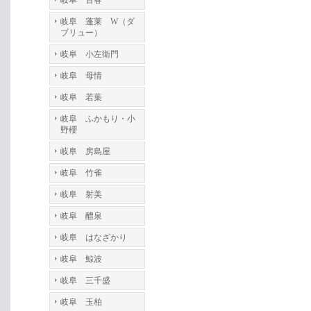
岐阜 百春
岐阜 蓬莱 W（ダ
ブリュー）
岐阜 小左衛門
岐阜 母情
岐阜 若葉
岐阜 ふかもり・小
野櫻
岐阜 房島屋
岐阜 竹雀
岐阜 射美
岐阜 醴泉
岐阜 はなざかり
岐阜 鯨波
岐阜 三千盛
岐阜 玉柏