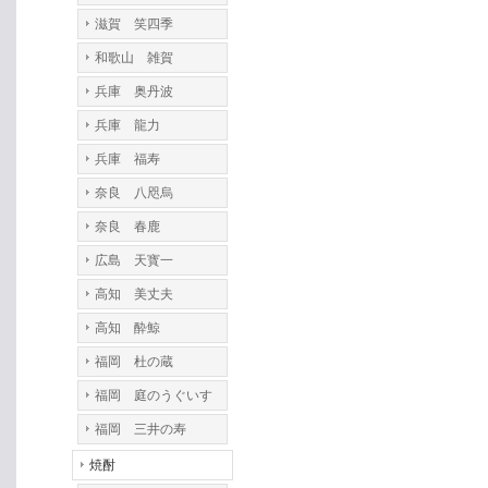
滋賀 笑四季
和歌山 雑賀
兵庫 奥丹波
兵庫 龍力
兵庫 福寿
奈良 八咫烏
奈良 春鹿
広島 天寳一
高知 美丈夫
高知 酔鯨
福岡 杜の蔵
福岡 庭のうぐいす
福岡 三井の寿
焼酎