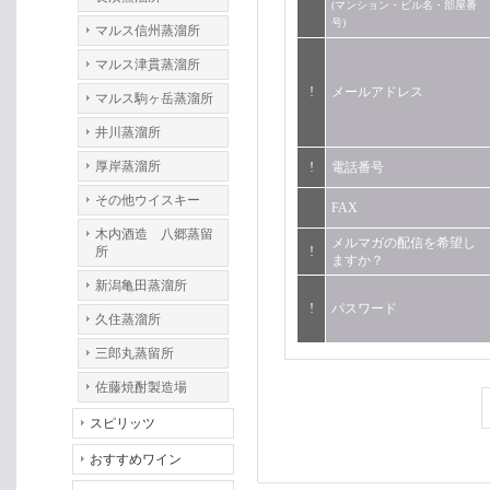
(マンション・ビル名・部屋番
号)
マルス信州蒸溜所
マルス津貫蒸溜所
!
メールアドレス
マルス駒ヶ岳蒸溜所
井川蒸溜所
厚岸蒸溜所
!
電話番号
その他ウイスキー
FAX
木内酒造 八郷蒸留
メルマガの配信を希望し
所
!
ますか？
新潟亀田蒸溜所
!
パスワード
久住蒸溜所
三郎丸蒸留所
佐藤焼酎製造場
スピリッツ
おすすめワイン