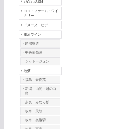
SAYS FARM
ココ・ファーム・ワイ
ナリー
ドメーヌ ヒデ
勝沼ワイン
勝沼醸造
中央葡萄酒
シャトージュン
地酒
福島 奈良萬
新潟 山間・越の白
鳥
奈良 みむろ杉
岐阜 天領
岐阜 奥飛騨