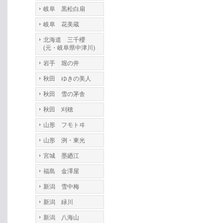
岐阜 黒松白扇
岐阜 花美蔵
北海道 三千櫻
(元・岐阜県中津川)
岩手 堀の井
秋田 ゆきの美人
秋田 雪の茅舎
秋田 刈穂
山形 フモトヰ
山形 洌・東光
宮城 墨廼江
福島 金澤屋
新潟 雪中梅
新潟 緑川
新潟 八海山