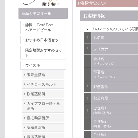
お客様情報の入力
商品カテゴリ一覧
お客様情報
静岡 Baird Beer
！
のマークのついている項
ベアードビール
!
お名前
おすすめ日本酒セット
!
フリガナ
限定焼酎おすすめセッ
ト
会社名
※法人の方のみ
ウイスキー
部署名
玉泉堂酒造
※法人の方のみ
イチローズモルト
!
郵便番号
桜尾蒸留所
!
都道府県
ガイアフロー静岡蒸
ご住所1
溜所
!
(市区町村郡)
嘉之助蒸留所
ご住所2
(町名・番地)
安積蒸溜所
ご住所3
長濱蒸溜所