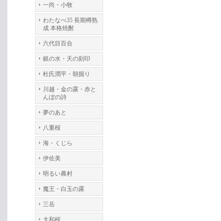
一尚・小牧
わたなべ35 長期樽熟
成 本格焼酎
六代目百合
銀の水・天の刻印
杜氏潤平・朝掘り
川越・金の露・赤と
んぼの詩
夢のあと
八重桜
海・くじら
伊佐美
明るい農村
魔王・白玉の露
三岳
大和桜