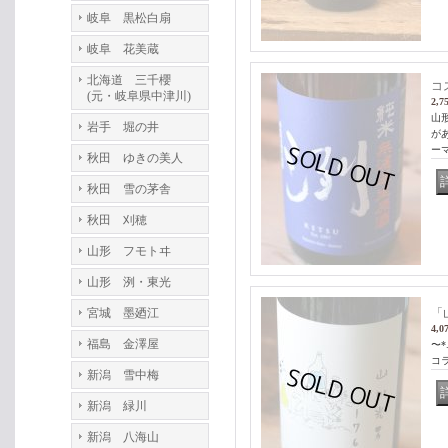
岐阜 黒松白扇
岐阜 花美蔵
北海道 三千櫻
コ
(元・岐阜県中津川)
2,7
山
岩手 堀の井
が
ー
秋田 ゆきの美人
秋田 雪の茅舎
秋田 刈穂
山形 フモトヰ
山形 洌・東光
宮城 墨廼江
「
4,0
福島 金澤屋
〜*.
コ
新潟 雪中梅
新潟 緑川
新潟 八海山