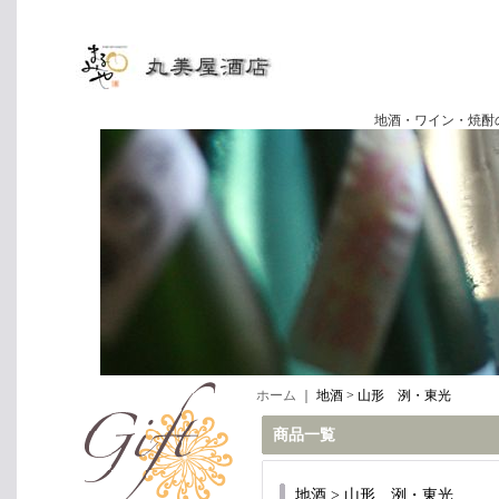
地酒・ワイン・焼酎の専門店
ホーム
｜
地酒 > 山形 洌・東光
商品一覧
地酒 > 山形 洌・東光