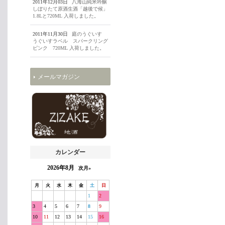
2011年12月03日
八海山純米吟醸
しぼりたて原酒生酒「越後で候」
1.8Lと720ML 入荷しました。
2011年11月30日
庭のうぐいす
うぐいすラベル スパークリング
ピンク 720ML 入荷しました。
メールマガジン
カレンダー
2026年8月
次月»
月
火
水
木
金
土
日
1
2
3
4
5
6
7
8
9
10
11
12
13
14
15
16