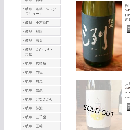
岐阜 百春
洌 
岐阜 蓬莱 W（ダ
3,4
ブリュー）
口
度 
岐阜 小左衛門
岐阜 母情
岐阜 若葉
岐阜 ふかもり・小
野櫻
岐阜 房島屋
岐阜 竹雀
岐阜 射美
人
4,0
岐阜 醴泉
ユ
*.'
岐阜 はなざかり
岐阜 鯨波
岐阜 三千盛
岐阜 玉柏