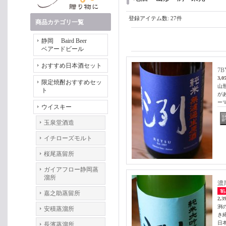
登録アイテム数
:
27件
商品カテゴリ一覧
静岡 Baird Beer
ベアードビール
おすすめ日本酒セット
7
3,0
限定焼酎おすすめセッ
山
ト
が
ー
ウイスキー
玉泉堂酒造
イチローズモルト
桜尾蒸留所
ガイアフロー静岡蒸
溜所
濃
嘉之助蒸留所
2,3
洌
安積蒸溜所
き
日
長濱蒸溜所