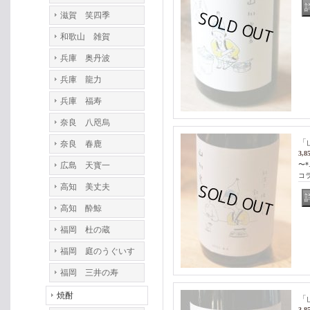
滋賀 笑四季
和歌山 雑賀
兵庫 奥丹波
兵庫 龍力
兵庫 福寿
奈良 八咫烏
「
奈良 春鹿
3,8
広島 天寳一
〜*.
コ
高知 美丈夫
高知 酔鯨
福岡 杜の蔵
福岡 庭のうぐいす
福岡 三井の寿
焼酎
「
3,8