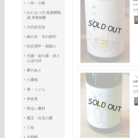
一尚・小牧
〜*.
コ
わたなべ35 長期樽熟
成 本格焼酎
六代目百合
銀の水・天の刻印
杜氏潤平・朝掘り
川越・金の露・赤と
んぼの詩
夢のあと
「山
八重桜
3,8
〜*.
海・くじら
コ
伊佐美
明るい農村
魔王・白玉の露
三岳
大和桜