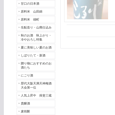
甘口の日本酒
原料米 山田錦
原料米 雄町
生酛造り・山廃仕込み
秋のお酒 秋上がり・
冷やおろし特集
夏に美味しい夏のお酒
しぼりたて・新酒
贈り物におすすめのお
酒たち
にごり酒
歴代大阪天満天神梅酒
大会第一位
人気上昇中 揖斐三蔵
貴醸酒
麦焼酎