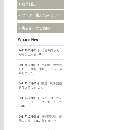
店長日記
ブログ゜呑んでみよっ♪
実店舗へのご案内♪
What's New
2012年02月09日
竹雀 純米おり
がらみ生原酒1.8L
2011年12月08日
七本鎗 純米搾
りたて生原酒 中取り 玉栄 入
荷しました。
2011年12月07日
開運 純米無濾
過生入荷しました。
2011年12月06日
ジャイロ ヴィ
ーノ デル ラーゴ ロッソ 75
0ML
2011年12月06日
鉄砲隊吟醸 爆
発にごり 1.8L入荷しました。