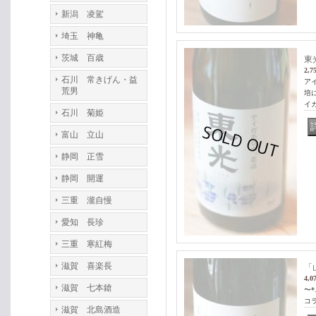
新潟 凌駕
埼玉 神亀
茨城 百歳
東
2,7
石川 常きげん・益
ア
荒男
培
イ
石川 菊姫
富山 立山
静岡 正雪
静岡 開運
三重 瀧自慢
愛知 長珍
三重 寒紅梅
滋賀 喜楽長
「
4,0
滋賀 七本鎗
〜*.
コ
滋賀 北島酒造