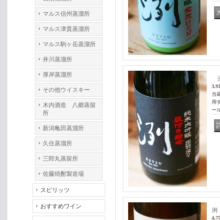
マルス信州蒸溜所
マルス津貫蒸溜所
マルス駒ヶ岳蒸溜所
井川蒸溜所
厚岸蒸溜所
洌
3,9
その他ウイスキー
当
用
木内酒造 八郷蒸留
ール
所
新潟亀田蒸溜所
久住蒸溜所
三郎丸蒸留所
佐藤焼酎製造場
スピリッツ
おすすめワイン
洌
4,7