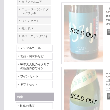
カリフォルニア
洌
ニュージーランド グ
3,9
レイワッキ
晩
の
ワインセット
酒
モルドバ
スパークリングワイ
ン
ノンアルコール
食品・調味料など
毎年大人気のイタリア
の新酒の赤ワイン
コ
ワイン:セット
2,7
山
ギフトセット
が
ー
特集
岐阜の地酒