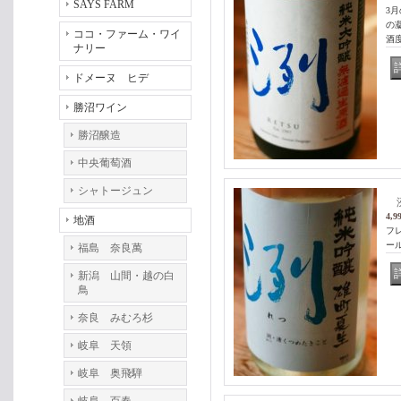
SAYS FARM
3
の
ココ・ファーム・ワイ
酒
ナリー
ドメーヌ ヒデ
勝沼ワイン
勝沼醸造
中央葡萄酒
シャトージュン
洌
4,9
地酒
フ
ール
福島 奈良萬
新潟 山間・越の白
鳥
奈良 みむろ杉
岐阜 天領
岐阜 奥飛騨