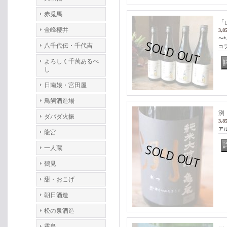
赤兎馬
「山
金峰櫻井
3,8
〜*.
八千代伝・千代吉
コ
よろしく千萬あるべ
し
日南娘・宮田屋
鳥飼酒造場
洌
ダバダ火振
3,8
アル
龍宮
一人蔵
鶴見
甜・おこげ
朝日酒造
松の泉酒造
霧島