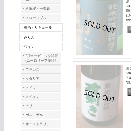
洌
3,3
八重桜・一壷春
洌
に
メローコヅル
錦
梅酒・リキュール
みりん
ワイン
EUオーガニック認証
(ユーロリーフ認証）
東光
フランス
5,9
アル
イタリア
”
ドイツ
スペイン
チリ
ポルトガル
オーストラリア