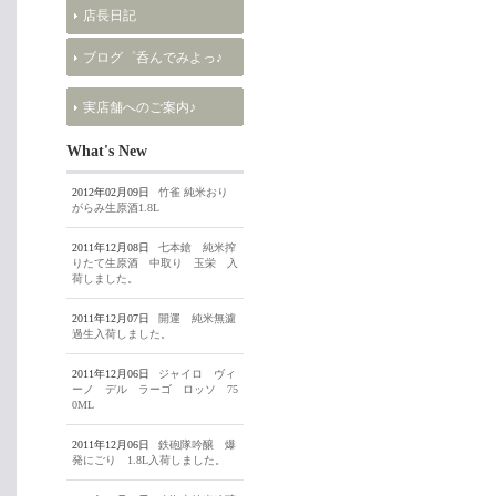
店長日記
ブログ゜呑んでみよっ♪
実店舗へのご案内♪
What's New
2012年02月09日
竹雀 純米おり
がらみ生原酒1.8L
2011年12月08日
七本鎗 純米搾
りたて生原酒 中取り 玉栄 入
荷しました。
2011年12月07日
開運 純米無濾
過生入荷しました。
2011年12月06日
ジャイロ ヴィ
ーノ デル ラーゴ ロッソ 75
0ML
2011年12月06日
鉄砲隊吟醸 爆
発にごり 1.8L入荷しました。