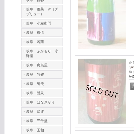
岐阜 百春
岐阜 蓬莱 W（ダ
ブリュー）
岐阜 小左衛門
岐阜 母情
岐阜 若葉
岐阜 ふかもり・小
野櫻
正
岐阜 房島屋
3,6
強
岐阜 竹雀
酸度
岐阜 射美
岐阜 醴泉
岐阜 はなざかり
岐阜 鯨波
岐阜 三千盛
岐阜 玉柏