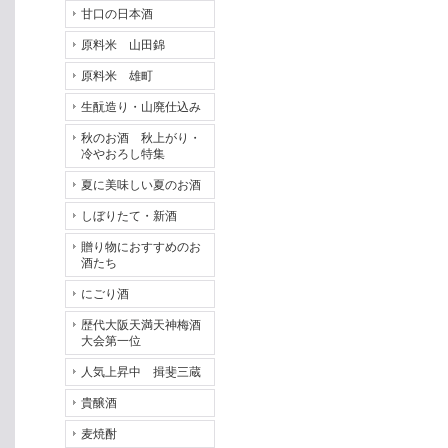
甘口の日本酒
原料米 山田錦
原料米 雄町
生酛造り・山廃仕込み
秋のお酒 秋上がり・
冷やおろし特集
夏に美味しい夏のお酒
しぼりたて・新酒
贈り物におすすめのお
酒たち
にごり酒
歴代大阪天満天神梅酒
大会第一位
人気上昇中 揖斐三蔵
貴醸酒
麦焼酎