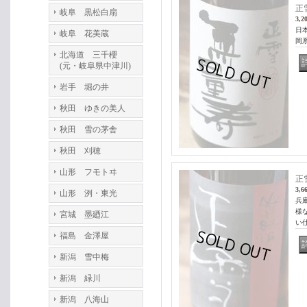
正
岐阜 黒松白扇
3,2
日
岐阜 花美蔵
岡
北海道 三千櫻
(元・岐阜県中津川)
岩手 堀の井
秋田 ゆきの美人
秋田 雪の茅舎
秋田 刈穂
山形 フモトヰ
正
3,6
山形 洌・東光
兵
様
宮城 墨廼江
い
福島 金澤屋
新潟 雪中梅
新潟 緑川
新潟 八海山