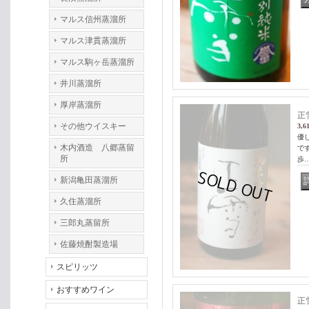
マルス信州蒸溜所
マルス津貫蒸溜所
マルス駒ヶ岳蒸溜所
井川蒸溜所
厚岸蒸溜所
正
その他ウイスキー
3,6
優
木内酒造 八郷蒸留
で
所
歩
新潟亀田蒸溜所
久住蒸溜所
三郎丸蒸留所
佐藤焼酎製造場
スピリッツ
おすすめワイン
正