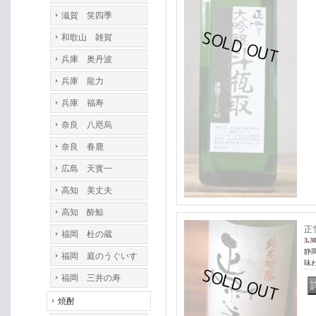
滋賀 笑四季
和歌山 雑賀
兵庫 奥丹波
兵庫 龍力
兵庫 福寿
奈良 八咫烏
奈良 春鹿
広島 天寳一
高知 美丈夫
高知 酔鯨
正
福岡 杜の蔵
3,3
静
福岡 庭のうぐいす
味わ
福岡 三井の寿
焼酎