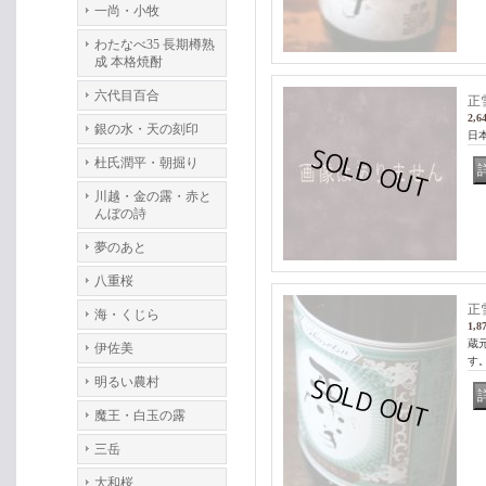
一尚・小牧
わたなべ35 長期樽熟
成 本格焼酎
六代目百合
正
2,6
銀の水・天の刻印
日本
杜氏潤平・朝掘り
川越・金の露・赤と
んぼの詩
夢のあと
八重桜
正
海・くじら
1,8
蔵
伊佐美
す。
明るい農村
魔王・白玉の露
三岳
大和桜