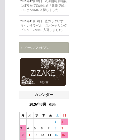
2011年12月03日
八海山純米吟醸
しぼりたて原酒生酒「越後で候」
1.8Lと720ML 入荷しました。
2011年11月30日
庭のうぐいす
うぐいすラベル スパークリング
ピンク 720ML 入荷しました。
メールマガジン
カレンダー
2026年8月
次月»
月
火
水
木
金
土
日
1
2
3
4
5
6
7
8
9
10
11
12
13
14
15
16