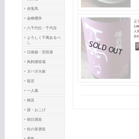
赤兎馬
金峰櫻井
正
2,8
八千代伝・千代吉
人気
自
よろしく千萬あるべ
し
日南娘・宮田屋
鳥飼酒造場
ダバダ火振
龍宮
一人蔵
鶴見
甜・おこげ
朝日酒造
松の泉酒造
霧島