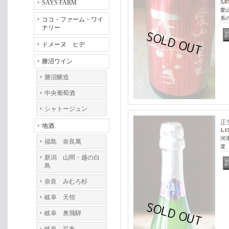
SAYS FARM
3,8
愛
系
ココ・ファーム・ワイ
ナリー
ドメーヌ ヒデ
勝沼ワイン
勝沼醸造
中央葡萄酒
シャトージュン
正
地酒
1,1
河
福島 奈良萬
度 
新潟 山間・越の白
鳥
奈良 みむろ杉
岐阜 天領
岐阜 奥飛騨