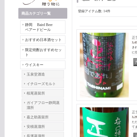
登録アイテム数
:
14件
商品カテゴリ一覧
静岡 Baird Beer
ベアードビール
正
おすすめ日本酒セット
3,4
き
限定焼酎おすすめセッ
に仕
ト
ウイスキー
玉泉堂酒造
イチローズモルト
桜尾蒸留所
ガイアフロー静岡蒸
溜所
正
嘉之助蒸留所
3,2
た
安積蒸溜所
て
長濱蒸溜所