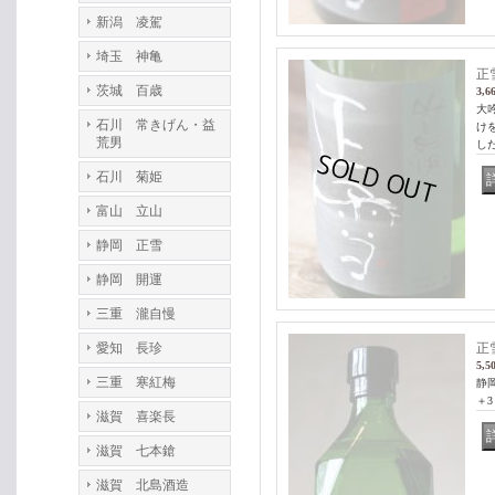
新潟 凌駕
埼玉 神亀
正
茨城 百歳
3,6
大
石川 常きげん・益
け
荒男
し
石川 菊姫
富山 立山
静岡 正雪
静岡 開運
三重 瀧自慢
愛知 長珍
正
5,5
三重 寒紅梅
静
＋
滋賀 喜楽長
滋賀 七本鎗
滋賀 北島酒造