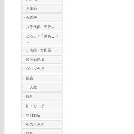
赤兎馬
金峰櫻井
八千代伝・千代吉
よろしく千萬あるべ
し
日南娘・宮田屋
鳥飼酒造場
ダバダ火振
龍宮
一人蔵
鶴見
甜・おこげ
朝日酒造
松の泉酒造
霧島