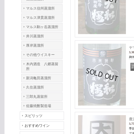
マルス信州蒸溜所
マルス津貫蒸溜所
マルス駒ヶ岳蒸溜所
井川蒸溜所
厚岸蒸溜所
ヤ
3,3
その他ウイスキー
麹
木内酒造 八郷蒸留
所
新潟亀田蒸溜所
久住蒸溜所
三郎丸蒸留所
佐藤焼酎製造場
スピリッツ
鹿
3,7
おすすめワイン
季
で