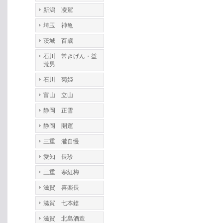
新潟 凌駕
埼玉 神亀
茨城 百歳
石川 常きげん・益
荒男
石川 菊姫
富山 立山
静岡 正雪
静岡 開運
三重 瀧自慢
愛知 長珍
三重 寒紅梅
滋賀 喜楽長
滋賀 七本鎗
滋賀 北島酒造