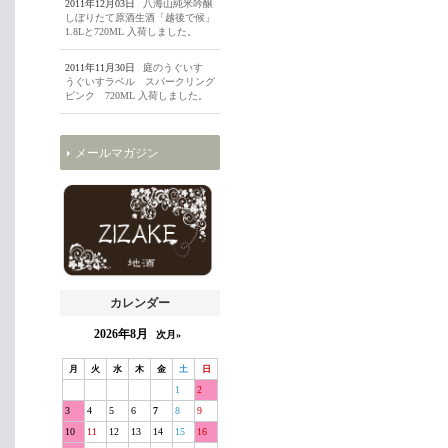
2011年12月03日
八海山純米吟醸
しぼりたて原酒生酒「越後で候」
1.8Lと720ML 入荷しました。
2011年11月30日
庭のうぐいす
うぐいすラベル スパークリング
ピンク 720ML 入荷しました。
メールマガジン
カレンダー
2026年8月
次月»
月
火
水
木
金
土
日
1
2
3
4
5
6
7
8
9
10
11
12
13
14
15
16