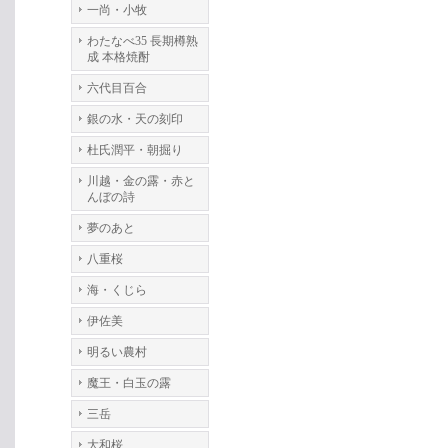
一尚・小牧
わたなべ35 長期樽熟
成 本格焼酎
六代目百合
銀の水・天の刻印
杜氏潤平・朝掘り
川越・金の露・赤と
んぼの詩
夢のあと
八重桜
海・くじら
伊佐美
明るい農村
魔王・白玉の露
三岳
大和桜