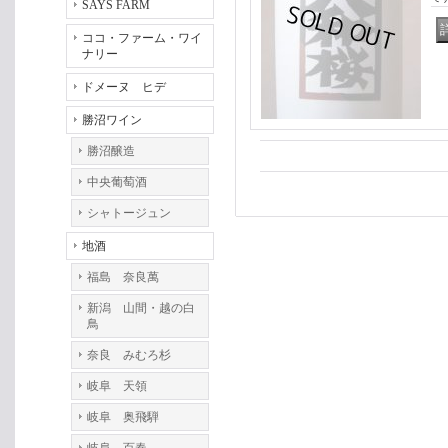
SAYS FARM
ココ・ファーム・ワイ
ナリー
ドメーヌ ヒデ
勝沼ワイン
勝沼醸造
中央葡萄酒
シャトージュン
地酒
福島 奈良萬
新潟 山間・越の白
鳥
奈良 みむろ杉
岐阜 天領
岐阜 奥飛騨