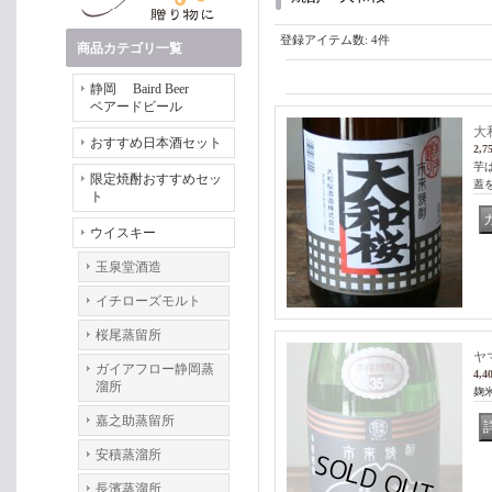
登録アイテム数
:
4件
商品カテゴリ一覧
静岡 Baird Beer
ベアードビール
大
おすすめ日本酒セット
2,7
芋
限定焼酎おすすめセッ
蓋
ト
ウイスキー
玉泉堂酒造
イチローズモルト
桜尾蒸留所
ヤ
ガイアフロー静岡蒸
4,4
溜所
麹
嘉之助蒸留所
安積蒸溜所
長濱蒸溜所