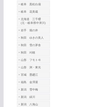
岐阜 黒松白扇
岐阜 花美蔵
北海道 三千櫻
(元・岐阜県中津川)
岩手 堀の井
秋田 ゆきの美人
秋田 雪の茅舎
秋田 刈穂
山形 フモトヰ
山形 洌・東光
宮城 墨廼江
福島 金澤屋
新潟 雪中梅
新潟 緑川
新潟 八海山