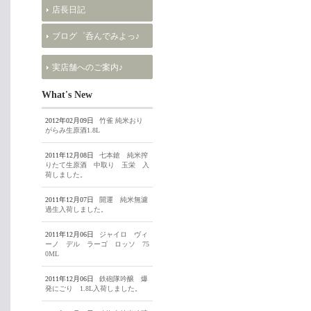
店長日記
ブログ゜呑んでみよっ♪
実店舗へのご案内♪
What's New
2012年02月09日
竹雀 純米おり
がらみ生原酒1.8L
2011年12月08日
七本鎗 純米搾
りたて生原酒 中取り 玉栄 入
荷しました。
2011年12月07日
開運 純米無濾
過生入荷しました。
2011年12月06日
ジャイロ ヴィ
ーノ デル ラーゴ ロッソ 75
0ML
2011年12月06日
鉄砲隊吟醸 爆
発にごり 1.8L入荷しました。