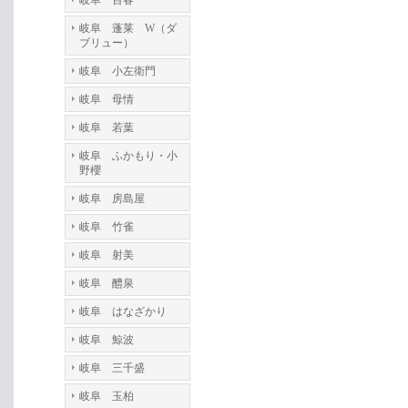
岐阜 百春
岐阜 蓬莱 W（ダ
ブリュー）
岐阜 小左衛門
岐阜 母情
岐阜 若葉
岐阜 ふかもり・小
野櫻
岐阜 房島屋
岐阜 竹雀
岐阜 射美
岐阜 醴泉
岐阜 はなざかり
岐阜 鯨波
岐阜 三千盛
岐阜 玉柏