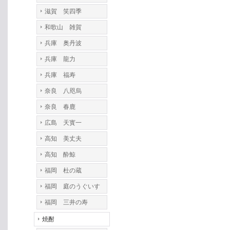
滋賀 笑四季
和歌山 雑賀
兵庫 奥丹波
兵庫 龍力
兵庫 福寿
奈良 八咫烏
奈良 春鹿
広島 天寳一
高知 美丈夫
高知 酔鯨
福岡 杜の蔵
福岡 庭のうぐいす
福岡 三井の寿
焼酎