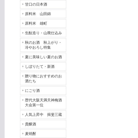
甘口の日本酒
原料米 山田錦
原料米 雄町
生酛造り・山廃仕込み
秋のお酒 秋上がり・
冷やおろし特集
夏に美味しい夏のお酒
しぼりたて・新酒
贈り物におすすめのお
酒たち
にごり酒
歴代大阪天満天神梅酒
大会第一位
人気上昇中 揖斐三蔵
貴醸酒
麦焼酎