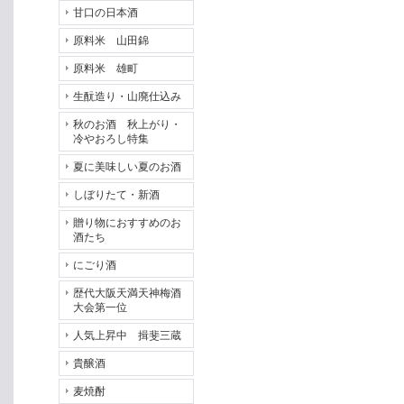
甘口の日本酒
原料米 山田錦
原料米 雄町
生酛造り・山廃仕込み
秋のお酒 秋上がり・
冷やおろし特集
夏に美味しい夏のお酒
しぼりたて・新酒
贈り物におすすめのお
酒たち
にごり酒
歴代大阪天満天神梅酒
大会第一位
人気上昇中 揖斐三蔵
貴醸酒
麦焼酎