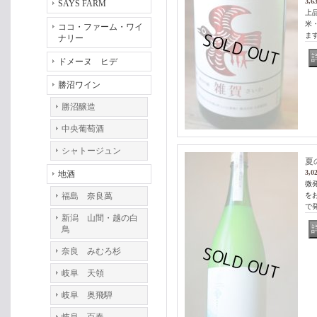
3,6
SAYS FARM
上
米
ココ・ファーム・ワイ
ま
ナリー
ドメーヌ ヒデ
勝沼ワイン
勝沼醸造
中央葡萄酒
シャトージュン
夏
3,0
地酒
微
福島 奈良萬
を
で
新潟 山間・越の白
鳥
奈良 みむろ杉
岐阜 天領
岐阜 奥飛騨