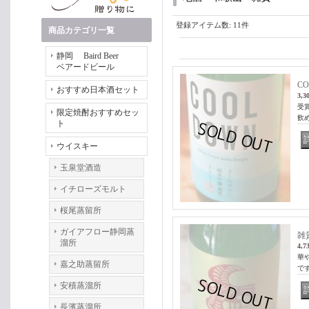
登録アイテム数
:
11件
商品カテゴリ一覧
静岡 Baird Beer
ベアードビール
CO
おすすめ日本酒セット
3,3
受賞
限定焼酎おすすめセッ
飲
ト
ウイスキー
玉泉堂酒造
イチローズモルト
桜尾蒸留所
ガイアフロー静岡蒸
雑
溜所
4,7
華
嘉之助蒸留所
で
安積蒸溜所
長濱蒸溜所