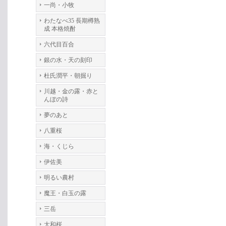
一尚・小牧
わたなべ35 長期樽熟
成 本格焼酎
六代目百合
銀の水・天の刻印
杜氏潤平・朝掘り
川越・金の露・赤と
んぼの詩
夢のあと
八重桜
海・くじら
伊佐美
明るい農村
魔王・白玉の露
三岳
大和桜