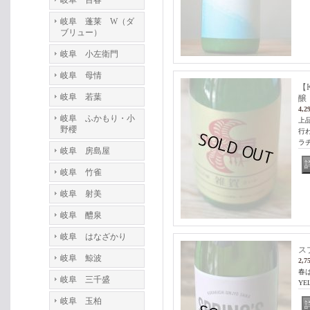
岐阜 百春
岐阜 蓬莱 W（ダ
ブリュー）
岐阜 小左衛門
岐阜 母情
【
岐阜 若葉
醸 
4,2
岐阜 ふかもり・小
上
野櫻
行
ラ
岐阜 房島屋
岐阜 竹雀
岐阜 射美
岐阜 醴泉
岐阜 はなざかり
ス
岐阜 鯨波
2,7
春
岐阜 三千盛
Y
岐阜 玉柏