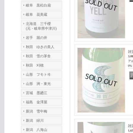
岐阜 黒松白扇
岐阜 花美蔵
北海道 三千櫻
(元・岐阜県中津川)
岩手 堀の井
秋田 ゆきの美人
雑
秋田 雪の茅舎
3,0
アル
秋田 刈穂
0%
山形 フモトヰ
山形 洌・東光
宮城 墨廼江
福島 金澤屋
新潟 雪中梅
新潟 緑川
雑
新潟 八海山
1,6