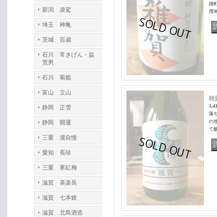
雄
新潟 凌駕
用米
埼玉 神亀
茨城 百歳
石川 常きげん・益
荒男
石川 菊姫
富山 立山
雑
3,4
静岡 正雪
落
の
静岡 開運
て
三重 瀧自慢
愛知 長珍
三重 寒紅梅
滋賀 喜楽長
滋賀 七本鎗
滋賀 北島酒造