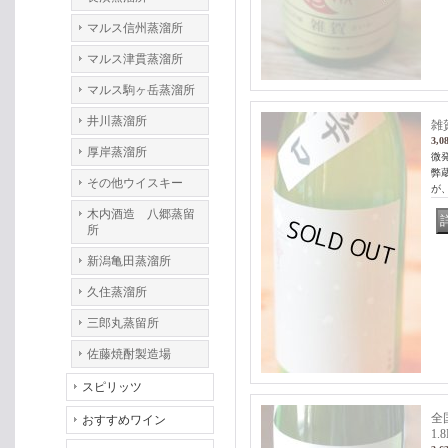
マルス信州蒸溜所
マルス津貫蒸溜所
マルス駒ヶ岳蒸溜所
井川蒸溜所
雑
3,0
厚岸蒸溜所
微
弊
その他ウイスキー
が
木内酒造 八郷蒸留
所
新潟亀田蒸溜所
久住蒸溜所
三郎丸蒸留所
佐藤焼酎製造場
スピリッツ
全
おすすめワイン
1.8