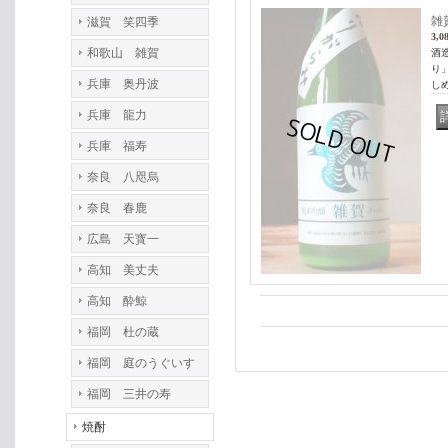
雑
滋賀 笑四季
3,0
和歌山 雑賀
酒
り
兵庫 奥丹波
し
兵庫 龍力
兵庫 福寿
奈良 八咫烏
奈良 春鹿
広島 天寳一
高知 美丈夫
高知 酔鯨
福岡 杜の蔵
福岡 庭のうぐいす
福岡 三井の寿
焼酎