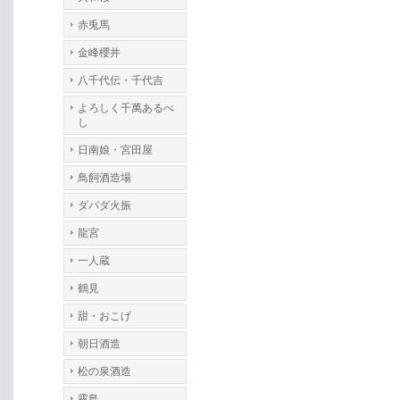
赤兎馬
金峰櫻井
八千代伝・千代吉
よろしく千萬あるべ
し
日南娘・宮田屋
鳥飼酒造場
ダバダ火振
龍宮
一人蔵
鶴見
甜・おこげ
朝日酒造
松の泉酒造
霧島