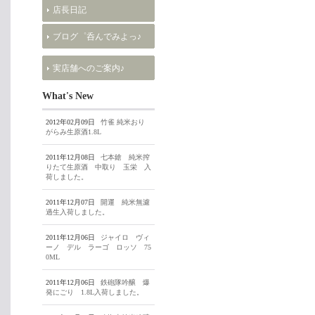
店長日記
ブログ゜呑んでみよっ♪
実店舗へのご案内♪
What's New
2012年02月09日
竹雀 純米おり
がらみ生原酒1.8L
2011年12月08日
七本鎗 純米搾
りたて生原酒 中取り 玉栄 入
荷しました。
2011年12月07日
開運 純米無濾
過生入荷しました。
2011年12月06日
ジャイロ ヴィ
ーノ デル ラーゴ ロッソ 75
0ML
2011年12月06日
鉄砲隊吟醸 爆
発にごり 1.8L入荷しました。