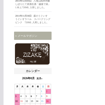
2011年12月03日
八海山純米吟醸
しぼりたて原酒生酒「越後で候」
1.8Lと720ML 入荷しました。
2011年11月30日
庭のうぐいす
うぐいすラベル スパークリング
ピンク 720ML 入荷しました。
メールマガジン
カレンダー
2026年8月
次月»
月
火
水
木
金
土
日
1
2
3
4
5
6
7
8
9
10
11
12
13
14
15
16