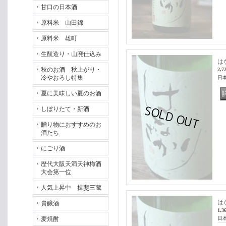
甘口の日本酒
原料米 山田錦
原料米 雄町
生酛造り・山廃仕込み
は
秋のお酒 秋上がり・
2,7
冷やおろし特集
日
夏に美味しい夏のお酒
しぼりたて・新酒
贈り物におすすめのお
酒たち
にごり酒
歴代大阪天満天神梅酒
大会第一位
人気上昇中 揖斐三蔵
は
貴醸酒
1,3
麦焼酎
日