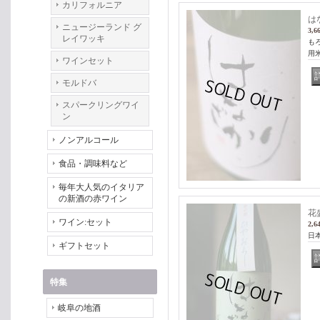
カリフォルニア
は
ニュージーランド グ
3,6
レイワッキ
も
用
ワインセット
モルドバ
スパークリングワイ
ン
ノンアルコール
食品・調味料など
毎年大人気のイタリア
の新酒の赤ワイン
花
ワイン:セット
2,6
日
ギフトセット
特集
岐阜の地酒