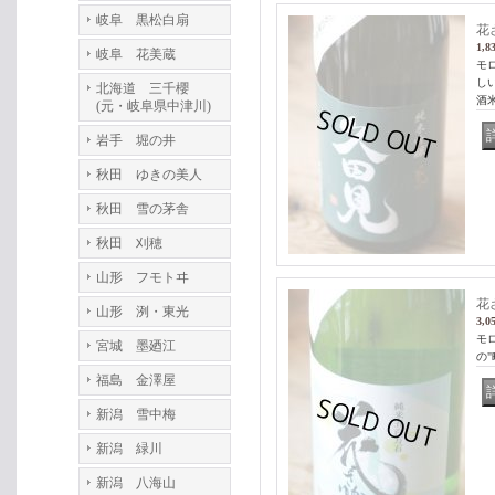
岐阜 黒松白扇
花
1,8
岐阜 花美蔵
モ
し
北海道 三千櫻
酒
(元・岐阜県中津川)
岩手 堀の井
秋田 ゆきの美人
秋田 雪の茅舎
秋田 刈穂
山形 フモトヰ
花
山形 洌・東光
3,0
モ
宮城 墨廼江
の
福島 金澤屋
新潟 雪中梅
新潟 緑川
新潟 八海山