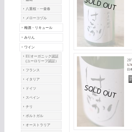
八重桜・一壷春
メローコヅル
梅酒・リキュール
みりん
ワイン
EUオーガニック認証
2
(ユーロリーフ認証）
3,7
日
フランス
イタリア
ドイツ
スペイン
チリ
ポルトガル
オーストラリア