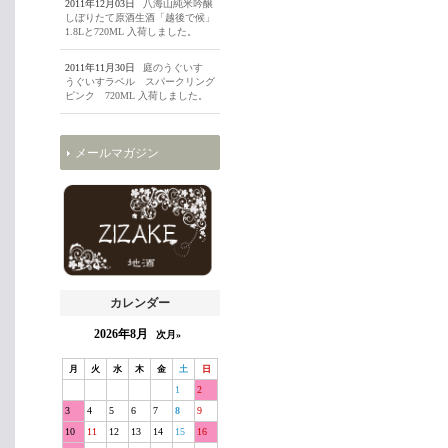
2011年12月03日
八海山純米吟醸
しぼりたて原酒生酒「越後で候」
1.8Lと720ML 入荷しました。
2011年11月30日
庭のうぐいす
うぐいすラベル スパークリング
ピンク 720ML 入荷しました。
メールマガジン
カレンダー
2026年8月
次月»
月
火
水
木
金
土
日
1
2
3
4
5
6
7
8
9
10
11
12
13
14
15
16