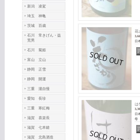
新潟 凌駕
埼玉 神亀
茨城 百歳
花
石川 常きげん・益
3,6
荒男
日
石川 菊姫
富山 立山
静岡 正雪
静岡 開運
三重 瀧自慢
愛知 長珍
は
三重 寒紅梅
3,3
日
滋賀 喜楽長
滋賀 七本鎗
滋賀 北島酒造