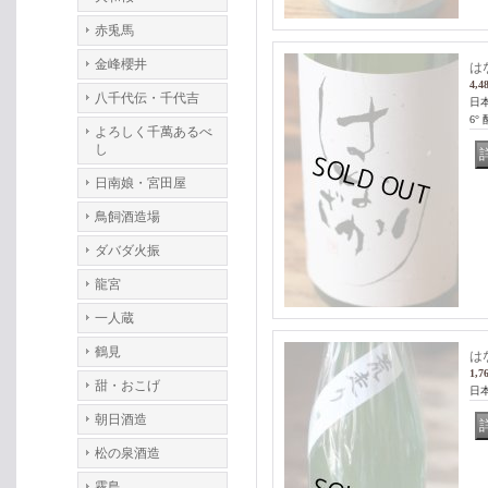
赤兎馬
金峰櫻井
は
4,4
八千代伝・千代吉
日
6°
よろしく千萬あるべ
し
日南娘・宮田屋
鳥飼酒造場
ダバダ火振
龍宮
一人蔵
鶴見
は
1,7
甜・おこげ
日
朝日酒造
松の泉酒造
霧島