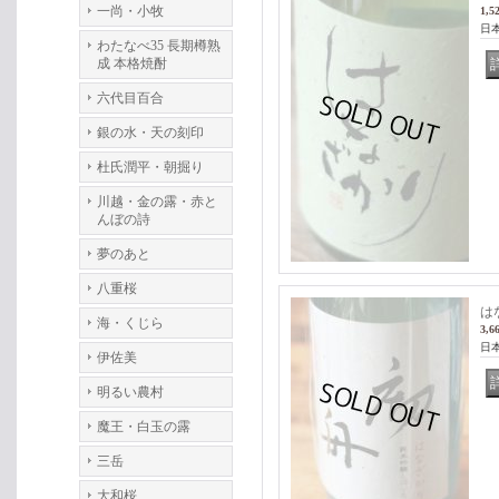
一尚・小牧
1,5
日
わたなべ35 長期樽熟
成 本格焼酎
六代目百合
銀の水・天の刻印
杜氏潤平・朝掘り
川越・金の露・赤と
んぼの詩
夢のあと
八重桜
は
海・くじら
3,6
日
伊佐美
明るい農村
魔王・白玉の露
三岳
大和桜