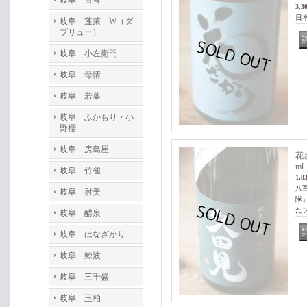
岐阜 百春
3,3
日本
岐阜 蓬莱 W（ダ
ブリュー）
岐阜 小左衛門
岐阜 母情
岐阜 若葉
岐阜 ふかもり・小
野櫻
岐阜 房島屋
花
ml
岐阜 竹雀
1,8
八
岐阜 射美
隊
た
岐阜 醴泉
岐阜 はなざかり
岐阜 鯨波
岐阜 三千盛
岐阜 玉柏