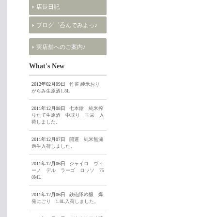
店長日記
ブログ゜呑んでみよっ♪
実店舗へのご案内♪
What's New
2012年02月09日
竹雀 純米おり
がらみ生原酒1.8L
2011年12月08日
七本鎗 純米搾
りたて生原酒 中取り 玉栄 入
荷しました。
2011年12月07日
開運 純米無濾
過生入荷しました。
2011年12月06日
ジャイロ ヴィ
ーノ デル ラーゴ ロッソ 75
0ML
2011年12月06日
鉄砲隊吟醸 爆
発にごり 1.8L入荷しました。