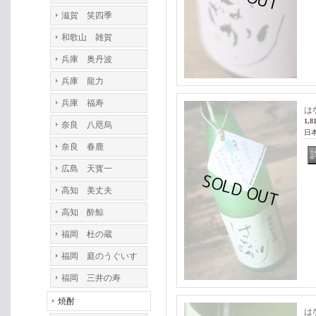
滋賀 笑四季
和歌山 雑賀
兵庫 奥丹波
兵庫 龍力
兵庫 福寿
は
1,8
奈良 八咫烏
日
奈良 春鹿
広島 天寳一
高知 美丈夫
高知 酔鯨
福岡 杜の蔵
福岡 庭のうぐいす
福岡 三井の寿
焼酎
は