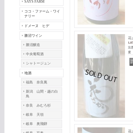
SAYS FARM
ココ・ファーム・ワイ
ナリー
ドメーヌ ヒデ
勝沼ワイン
花
1,8
勝沼醸造
注
度 
中央葡萄酒
シャトージュン
地酒
福島 奈良萬
新潟 山間・越の白
鳥
奈良 みむろ杉
岐阜 天領
岐阜 奥飛騨
花