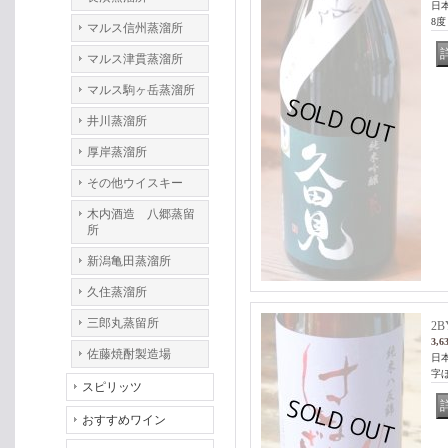
日本
8
マルス信州蒸溜所
マルス津貫蒸溜所
マルス駒ヶ岳蒸溜所
井川蒸溜所
厚岸蒸溜所
その他ウイスキー
木内酒造 八郷蒸留
所
新潟亀田蒸溜所
久住蒸溜所
三郎丸蒸留所
2
3,6
佐藤焼酎製造場
日本
字
スピリッツ
おすすめワイン