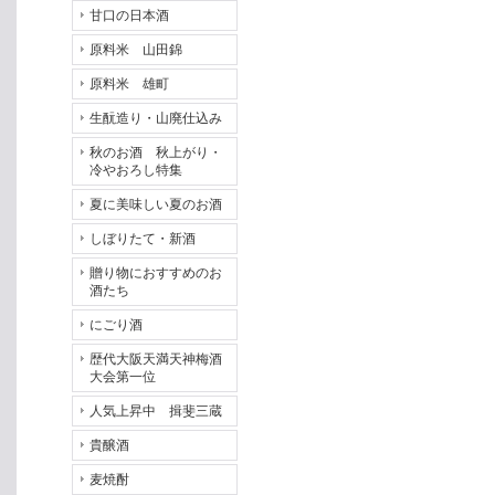
甘口の日本酒
原料米 山田錦
原料米 雄町
生酛造り・山廃仕込み
秋のお酒 秋上がり・
冷やおろし特集
夏に美味しい夏のお酒
しぼりたて・新酒
贈り物におすすめのお
酒たち
にごり酒
歴代大阪天満天神梅酒
大会第一位
人気上昇中 揖斐三蔵
貴醸酒
麦焼酎