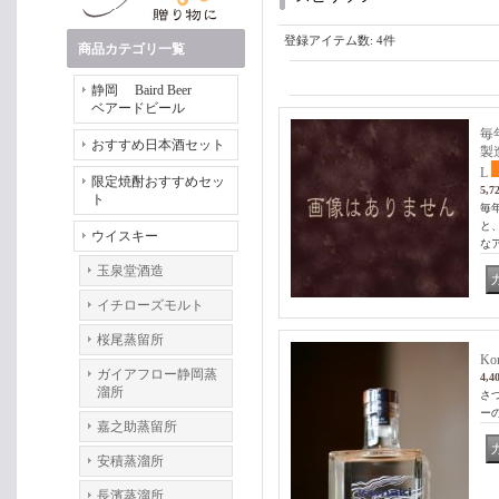
登録アイテム数
:
4件
商品カテゴリ一覧
静岡 Baird Beer
ベアードビール
毎
おすすめ日本酒セット
製
L
限定焼酎おすすめセッ
5,7
ト
毎
と
ウイスキー
な
玉泉堂酒造
イチローズモルト
桜尾蒸留所
Ko
ガイアフロー静岡蒸
4,4
溜所
さ
ーの
嘉之助蒸留所
安積蒸溜所
長濱蒸溜所