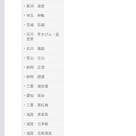
新潟 凌駕
埼玉 神亀
茨城 百歳
石川 常きげん・益
荒男
石川 菊姫
富山 立山
静岡 正雪
静岡 開運
三重 瀧自慢
愛知 長珍
三重 寒紅梅
滋賀 喜楽長
滋賀 七本鎗
滋賀 北島酒造