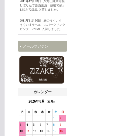
2011年12月03日
八海山純米吟醸
しぼりたて原酒生酒「越後で候」
1.8Lと720ML 入荷しました。
2011年11月30日
庭のうぐいす
うぐいすラベル スパークリング
ピンク 720ML 入荷しました。
メールマガジン
カレンダー
2026年8月
次月»
月
火
水
木
金
土
日
1
2
3
4
5
6
7
8
9
10
11
12
13
14
15
16