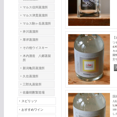
マルス信州蒸溜所
マルス津貫蒸溜所
マルス駒ヶ岳蒸溜所
井川蒸溜所
【
厚岸蒸溜所
ツ4
4,9
その他ウイスキー
カ
国
木内酒造 八郷蒸留
立
所
新潟亀田蒸溜所
久住蒸溜所
三郎丸蒸留所
佐藤焼酎製造場
国
スピリッツ
A
5,5
おすすめワイン
1
し