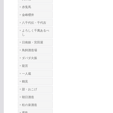
赤兎馬
金峰櫻井
八千代伝・千代吉
よろしく千萬あるべ
し
日南娘・宮田屋
鳥飼酒造場
ダバダ火振
龍宮
一人蔵
鶴見
甜・おこげ
朝日酒造
松の泉酒造
霧島