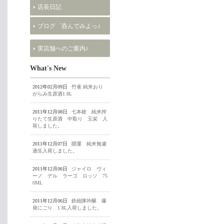
店長日記
ブログ゜呑んでみよっ♪
実店舗へのご案内♪
What's New
2012年02月09日
竹雀 純米おり
がらみ生原酒1.8L
2011年12月08日
七本鎗 純米搾
りたて生原酒 中取り 玉栄 入
荷しました。
2011年12月07日
開運 純米無濾
過生入荷しました。
2011年12月06日
ジャイロ ヴィ
ーノ デル ラーゴ ロッソ 75
0ML
2011年12月06日
鉄砲隊吟醸 爆
発にごり 1.8L入荷しました。