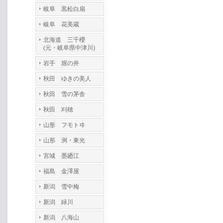
岐阜 黒松白扇
岐阜 花美蔵
北海道 三千櫻
(元・岐阜県中津川)
岩手 堀の井
秋田 ゆきの美人
秋田 雪の茅舎
秋田 刈穂
山形 フモトヰ
山形 洌・東光
宮城 墨廼江
福島 金澤屋
新潟 雪中梅
新潟 緑川
新潟 八海山