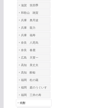
滋賀 笑四季
和歌山 雑賀
兵庫 奥丹波
兵庫 龍力
兵庫 福寿
奈良 八咫烏
奈良 春鹿
広島 天寳一
高知 美丈夫
高知 酔鯨
福岡 杜の蔵
福岡 庭のうぐいす
福岡 三井の寿
焼酎