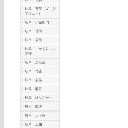
岐阜 百春
岐阜 蓬莱 W（ダ
ブリュー）
岐阜 小左衛門
岐阜 母情
岐阜 若葉
岐阜 ふかもり・小
野櫻
岐阜 房島屋
岐阜 竹雀
岐阜 射美
岐阜 醴泉
岐阜 はなざかり
岐阜 鯨波
岐阜 三千盛
岐阜 玉柏