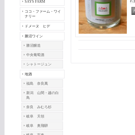
SAYS FARM
れ
ココ・ファーム・ワイ
ナリー
ドメーヌ ヒデ
勝沼ワイン
勝沼醸造
中央葡萄酒
シャトージュン
地酒
福島 奈良萬
新潟 山間・越の白
鳥
奈良 みむろ杉
岐阜 天領
岐阜 奥飛騨