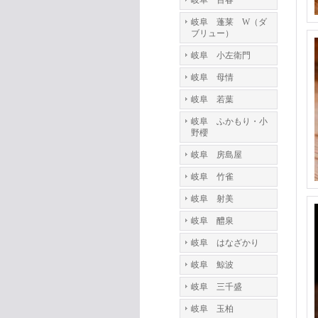
岐阜 百春
岐阜 蓬莱 W（ダ
ブリュー）
岐阜 小左衛門
岐阜 母情
岐阜 若葉
岐阜 ふかもり・小
野櫻
岐阜 房島屋
岐阜 竹雀
岐阜 射美
岐阜 醴泉
岐阜 はなざかり
岐阜 鯨波
岐阜 三千盛
岐阜 玉柏