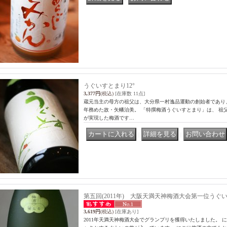
うぐいすとまり12°
3,377円
(税込)
[在庫数 11点]
蔵元当主の母方の祖父は、大分県一村逸品運動の創始者であり
年務めた故・矢幡治美。 「特撰梅酒うぐいすとまり」は、 祖
が実現した梅酒です…
｜
｜
第五回(2011年) 大阪天満天神梅酒大会第一位うぐい
3,619円
(税込)
[在庫あり]
2011年天満天神梅酒大会でグランプリを獲得いたしました。 