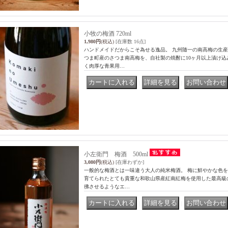
小牧の梅酒 720ml
1,980円
(税込)
[在庫数 16点]
ハンドメイドだからこそ為せる逸品。 九州随一の南高梅の生
つま町産のさつま南高梅を、自社製の焼酎に10ヶ月以上漬け込
く肉厚な青果用…
｜
｜
小左衛門 梅酒 500ml
3,080円
(税込)
[在庫わずか]
一般的な梅酒とは一味違う大人の純米梅酒。 梅に鮮やかな色
育てられたとても貴重な和歌山県産紅南紅梅を使用した最高級
彿させるようなエ…
｜
｜