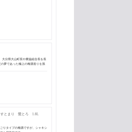
、大分県大山町長や農協組合長を長
父の夢であった極上の梅酒造りを孫
すとまり 鶯とろ 1.8L
にごりタイプの梅酒ですが、シャキシ