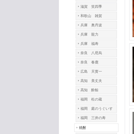
滋賀 笑四季
和歌山 雑賀
兵庫 奥丹波
兵庫 龍力
兵庫 福寿
奈良 八咫烏
奈良 春鹿
広島 天寳一
高知 美丈夫
高知 酔鯨
福岡 杜の蔵
福岡 庭のうぐいす
福岡 三井の寿
焼酎