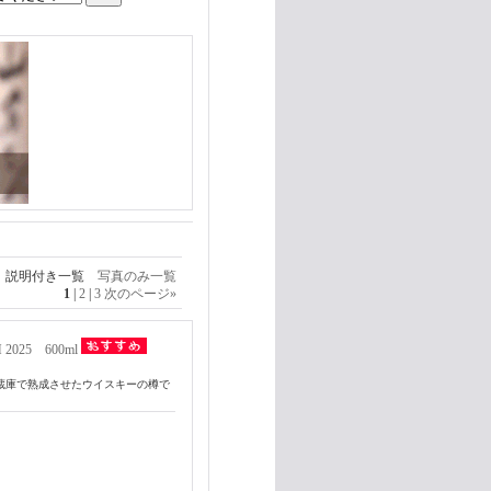
説明付き一覧
写真のみ一覧
1
|
2
|
3
次のページ
»
025 600ml
貯蔵庫で熟成させたウイスキーの樽で