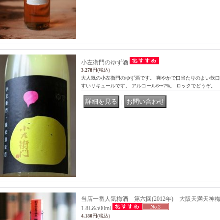
小左衛門のゆず酒
3,278円
(税込)
大人気の小左衛門のゆず酒です。 爽やかで口当たりのよい飲
すいリキュールです。 アルコール6〜7%。 ロックでどうぞ。
｜
当店一番人気梅酒 第六回(2012年) 大阪天満天神
1.8L&500ml
4,180円
(税込)