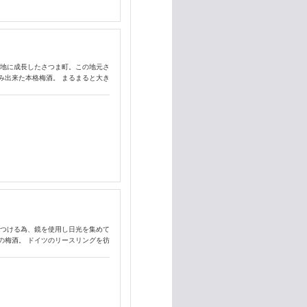
産地に成長したさつま町。この地元さ
み出来た本格梅酒。 まるまると大き
をつける為、鏡を使用し日光を集めて
の梅酒。 ドイツのリースリングを彷