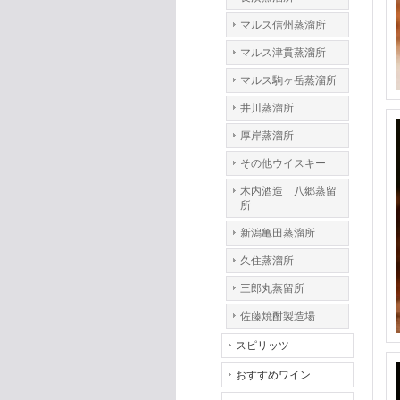
マルス信州蒸溜所
マルス津貫蒸溜所
マルス駒ヶ岳蒸溜所
井川蒸溜所
厚岸蒸溜所
その他ウイスキー
木内酒造 八郷蒸留
所
新潟亀田蒸溜所
久住蒸溜所
三郎丸蒸留所
佐藤焼酎製造場
スピリッツ
おすすめワイン