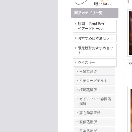
商品カテゴリ一覧
静岡 Baird Beer
ベアードビール
おすすめ日本酒セット
限定焼酎おすすめセッ
ト
ウイスキー
登
玉泉堂酒造
イチローズモルト
桜尾蒸留所
ガイアフロー静岡蒸
溜所
嘉之助蒸留所
安積蒸溜所
長濱蒸溜所