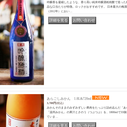
吟醸香を凝縮したような、香り高い純米吟醸酒粕焼酎で造った
品な口当たりが特徴。ロックがおすすめです。 日本最大の梅
（2012年）におい…
｜
あらごしみかん 1.8L&720ml
3,700円
(税込)
みかんそのままのみずみずしい果肉をたっぷり詰め込んだ「あ
「温州みかん」の果汁とさのう（つぶつぶ）を、1800mlで33個分
ていま…
｜