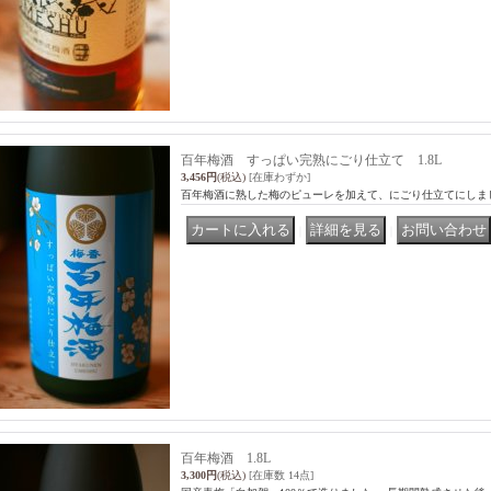
百年梅酒 すっぱい完熟にごり仕立て 1.8L
3,456円
(税込)
[在庫わずか]
百年梅酒に熟した梅のピューレを加えて、にごり仕立てにしま
｜
｜
百年梅酒 1.8L
3,300円
(税込)
[在庫数 14点]