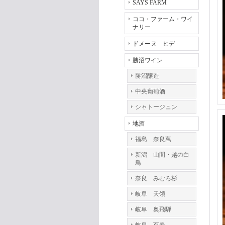
SAYS FARM
ココ・ファーム・ワイ
ナリー
ドメーヌ ヒデ
勝沼ワイン
勝沼醸造
中央葡萄酒
シャトージュン
地酒
福島 奈良萬
新潟 山間・越の白
鳥
奈良 みむろ杉
岐阜 天領
岐阜 奥飛騨