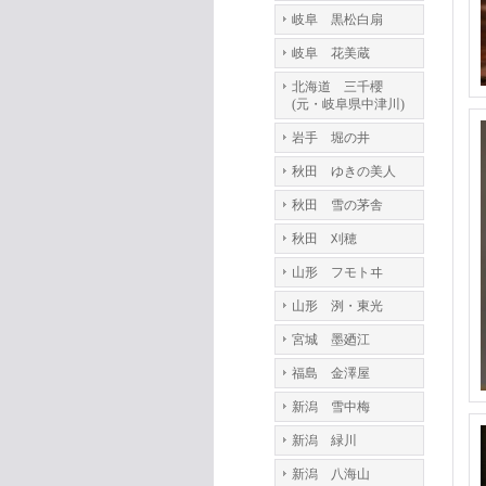
岐阜 黒松白扇
岐阜 花美蔵
北海道 三千櫻
(元・岐阜県中津川)
岩手 堀の井
秋田 ゆきの美人
秋田 雪の茅舎
秋田 刈穂
山形 フモトヰ
山形 洌・東光
宮城 墨廼江
福島 金澤屋
新潟 雪中梅
新潟 緑川
新潟 八海山