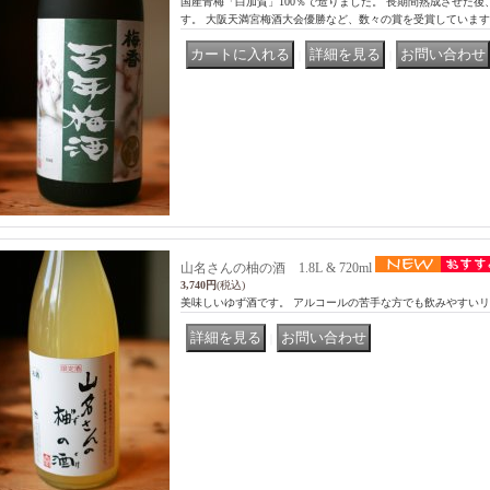
国産青梅「白加賀」100％で造りました。 長期間熟成させた
す。 大阪天満宮梅酒大会優勝など、数々の賞を受賞していま
｜
｜
山名さんの柚の酒 1.8L & 720ml
3,740円
(税込)
美味しいゆず酒です。 アルコールの苦手な方でも飲みやすいリ
｜