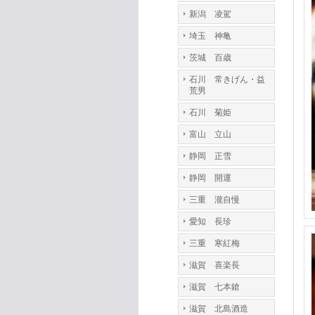
新潟 凌駕
埼玉 神亀
茨城 百歳
石川 常きげん・益
荒男
石川 菊姫
富山 立山
静岡 正雪
静岡 開運
三重 瀧自慢
愛知 長珍
三重 寒紅梅
滋賀 喜楽長
滋賀 七本鎗
滋賀 北島酒造