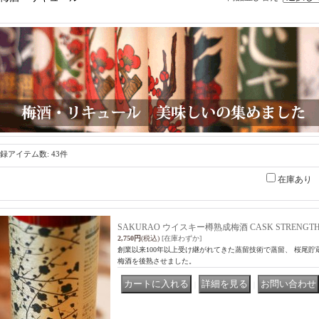
録アイテム数
:
43件
在庫あり
SAKURAO ウイスキー樽熟成梅酒 CASK STRENGTH 2
2,750円
(税込)
[在庫わずか]
創業以来100年以上受け継がれてきた蒸留技術で蒸留、 桜尾
梅酒を後熟させました。
｜
｜