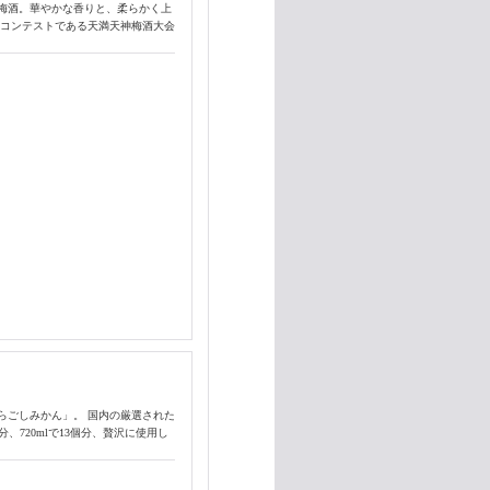
梅酒。華やかな香りと、柔らかく上
酒コンテストである天満天神梅酒大会
らごしみかん」。 国内の厳選された
、720mlで13個分、贅沢に使用し