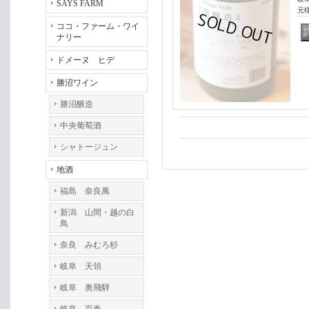
SAYS FARM
元様
ココ・ファーム・ワイ
ナリー
ドメーヌ ヒデ
勝沼ワイン
勝沼醸造
中央葡萄酒
シャトージュン
地酒
福島 奈良萬
新潟 山間・越の白
鳥
奈良 みむろ杉
岐阜 天領
岐阜 奥飛騨