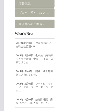
店長日記
ブログ゜呑んでみよっ♪
実店舗へのご案内♪
What's New
2012年02月09日
竹雀 純米おり
がらみ生原酒1.8L
2011年12月08日
七本鎗 純米搾
りたて生原酒 中取り 玉栄 入
荷しました。
2011年12月07日
開運 純米無濾
過生入荷しました。
2011年12月06日
ジャイロ ヴィ
ーノ デル ラーゴ ロッソ 75
0ML
2011年12月06日
鉄砲隊吟醸 爆
発にごり 1.8L入荷しました。