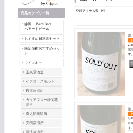
登録アイテム数
:
4件
商品カテゴリ一覧
静岡 Baird Beer
ベアードビール
郡
おすすめ日本酒セット
2,4
限定焼酎おすすめセッ
岐
ト
す。 
ウイスキー
玉泉堂酒造
イチローズモルト
桜尾蒸留所
ガイアフロー静岡蒸
溜所
郡
嘉之助蒸留所
2,4
安積蒸溜所
岐
す。 
長濱蒸溜所