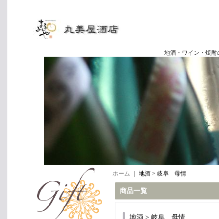
地酒・ワイン・焼酎の専門店
ホーム
｜
地酒 > 岐阜 母情
商品一覧
地酒 > 岐阜 母情