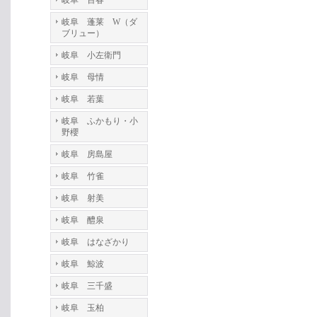
岐阜 百春
岐阜 蓬莱 W（ダ
ブリュー）
岐阜 小左衛門
岐阜 母情
岐阜 若葉
岐阜 ふかもり・小
野櫻
岐阜 房島屋
岐阜 竹雀
岐阜 射美
岐阜 醴泉
岐阜 はなざかり
岐阜 鯨波
岐阜 三千盛
岐阜 玉柏