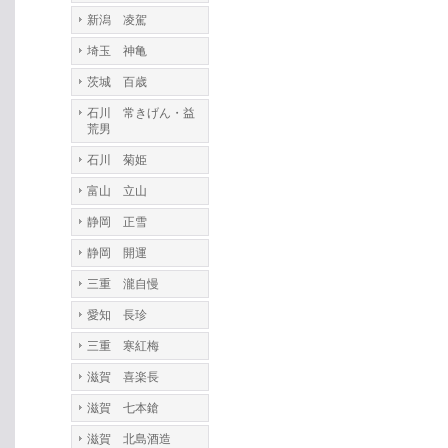
新潟 凌駕
埼玉 神亀
茨城 百歳
石川 常きげん・益
荒男
石川 菊姫
富山 立山
静岡 正雪
静岡 開運
三重 瀧自慢
愛知 長珍
三重 寒紅梅
滋賀 喜楽長
滋賀 七本鎗
滋賀 北島酒造