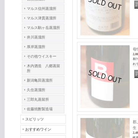
マルス信州蒸溜所
マルス津貫蒸溜所
マルス駒ヶ岳蒸溜所
井川蒸溜所
厚岸蒸溜所
母
2,8
その他ウイスキー
和
れ
木内酒造 八郷蒸留
所
新潟亀田蒸溜所
久住蒸溜所
三郎丸蒸留所
佐藤焼酎製造場
スピリッツ
郡
生 
おすすめワイン
2,4
岐