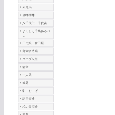
赤兎馬
金峰櫻井
八千代伝・千代吉
よろしく千萬あるべ
し
日南娘・宮田屋
鳥飼酒造場
ダバダ火振
龍宮
一人蔵
鶴見
甜・おこげ
朝日酒造
松の泉酒造
霧島