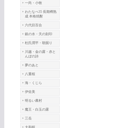
一尚・小牧
わたなべ35 長期樽熟
成 本格焼酎
六代目百合
銀の水・天の刻印
杜氏潤平・朝掘り
川越・金の露・赤と
んぼの詩
夢のあと
八重桜
海・くじら
伊佐美
明るい農村
魔王・白玉の露
三岳
大和桜