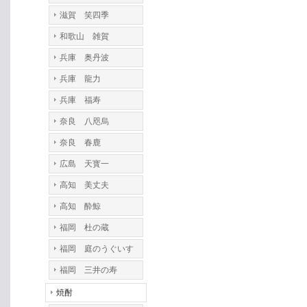
滋賀 笑四季
和歌山 雑賀
兵庫 奥丹波
兵庫 龍力
兵庫 福寿
奈良 八咫烏
奈良 春鹿
広島 天寳一
高知 美丈夫
高知 酔鯨
福岡 杜の蔵
福岡 庭のうぐいす
福岡 三井の寿
焼酎