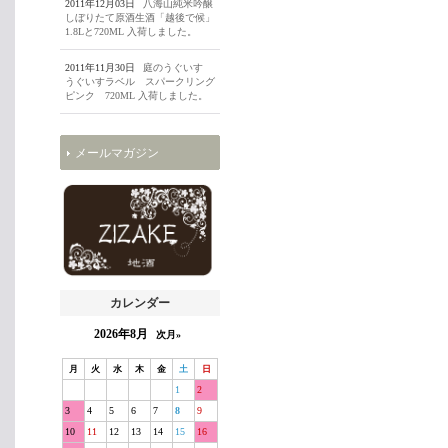
2011年12月03日
八海山純米吟醸
しぼりたて原酒生酒「越後で候」
1.8Lと720ML 入荷しました。
2011年11月30日
庭のうぐいす
うぐいすラベル スパークリング
ピンク 720ML 入荷しました。
メールマガジン
カレンダー
2026年8月
次月»
月
火
水
木
金
土
日
1
2
3
4
5
6
7
8
9
10
11
12
13
14
15
16