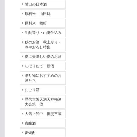
甘口の日本酒
原料米 山田錦
原料米 雄町
生酛造り・山廃仕込み
秋のお酒 秋上がり・
冷やおろし特集
夏に美味しい夏のお酒
しぼりたて・新酒
贈り物におすすめのお
酒たち
にごり酒
歴代大阪天満天神梅酒
大会第一位
人気上昇中 揖斐三蔵
貴醸酒
麦焼酎