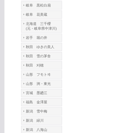
岐阜 黒松白扇
岐阜 花美蔵
北海道 三千櫻
(元・岐阜県中津川)
岩手 堀の井
秋田 ゆきの美人
秋田 雪の茅舎
秋田 刈穂
山形 フモトヰ
山形 洌・東光
宮城 墨廼江
福島 金澤屋
新潟 雪中梅
新潟 緑川
新潟 八海山