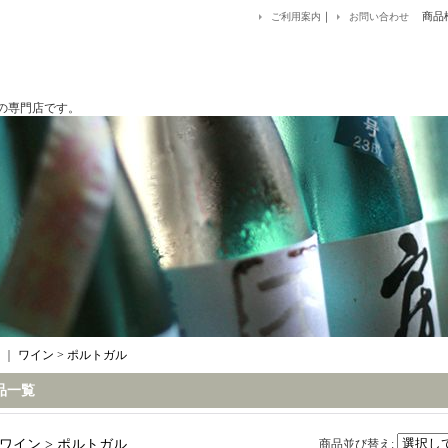
｜
商品
ご利用案内
お問い合わせ
です。
｜
ワイン > ポルトガル
品一覧
ワイン > ポルトガル
商品並び替え
: