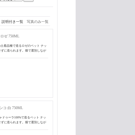
説明付き一覧
写真のみ一覧
ロゼ 750ML
土着品種で造るロゼのペット ナッ
せずに造られます。畑で選別しなが
コ 白 750ML
ドゥーラ100%で造るペット ナッ
せずに造られます。畑で選別しなが