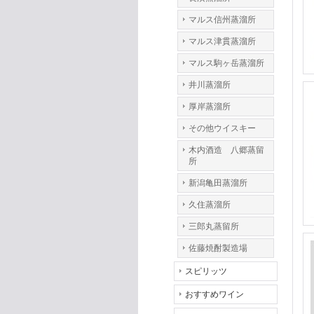
マルス信州蒸溜所
マルス津貫蒸溜所
マルス駒ヶ岳蒸溜所
井川蒸溜所
厚岸蒸溜所
その他ウイスキー
木内酒造 八郷蒸留
所
新潟亀田蒸溜所
久住蒸溜所
三郎丸蒸留所
佐藤焼酎製造場
スピリッツ
おすすめワイン