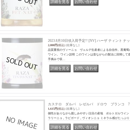
｜
2023.8月10日頃入荷予定!! [NV] ハーザ ティント ナッ
2,800円
(税込)
[在庫なし]
品質重視のヴィーニョ ヴェルデ生産者による自信作。黒葡萄の
ワイン。 ワイン説明 このワインは昔ながらの製法に回帰して
手摘みで収…
｜
カステロ ダルバ レゼルバ ドロウ ブランコ 75
1,615円
(税込)
[在庫なし]
個性がありながら親しみやすい注目の産地 ポルトガルワイン 白
ラリーニョ , ラビガード , ヴィオシニョ ミネラル感がたっ
｜