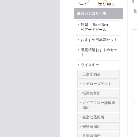
登
商品カテゴリ一覧
静岡 Baird Beer
ベアードビール
おすすめ日本酒セット
限定焼酎おすすめセッ
ト
ウイスキー
玉泉堂酒造
イチローズモルト
桜尾蒸留所
ガイアフロー静岡蒸
溜所
嘉之助蒸留所
安積蒸溜所
長濱蒸溜所