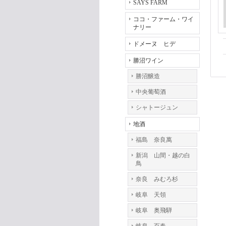
SAYS FARM
ココ・ファーム・ワイ
ナリー
ドメーヌ ヒデ
勝沼ワイン
勝沼醸造
中央葡萄酒
シャトージュン
地酒
福島 奈良萬
新潟 山間・越の白
鳥
奈良 みむろ杉
岐阜 天領
岐阜 奥飛騨