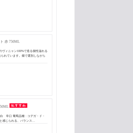
ト 赤 750ML
ヴィニャン100%で造る個性溢れる
造られています。畑で選別しながら
0ML
 辛口 葡萄品種 : コデガ・ド・
ぷりと感じられる、バランス…