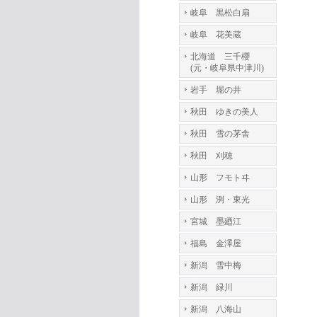
岐阜 黒松白扇
岐阜 花美蔵
北海道 三千櫻
(元・岐阜県中津川)
岩手 堀の井
秋田 ゆきの美人
秋田 雪の茅舎
秋田 刈穂
山形 フモトヰ
山形 洌・東光
宮城 墨廼江
福島 金澤屋
新潟 雪中梅
新潟 緑川
新潟 八海山