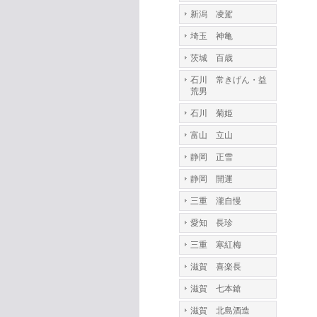
新潟 凌駕
埼玉 神亀
茨城 百歳
石川 常きげん・益
荒男
石川 菊姫
富山 立山
静岡 正雪
静岡 開運
三重 瀧自慢
愛知 長珍
三重 寒紅梅
滋賀 喜楽長
滋賀 七本鎗
滋賀 北島酒造