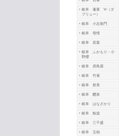
岐阜 百春
岐阜 蓬莱 W（ダ
ブリュー）
岐阜 小左衛門
岐阜 母情
岐阜 若葉
岐阜 ふかもり・小
野櫻
岐阜 房島屋
岐阜 竹雀
岐阜 射美
岐阜 醴泉
岐阜 はなざかり
岐阜 鯨波
岐阜 三千盛
岐阜 玉柏