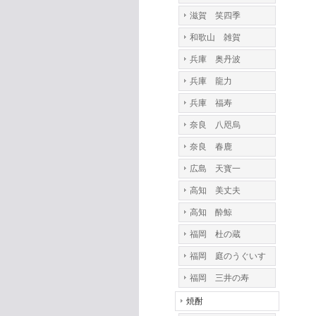
滋賀 笑四季
和歌山 雑賀
兵庫 奥丹波
兵庫 龍力
兵庫 福寿
奈良 八咫烏
奈良 春鹿
広島 天寳一
高知 美丈夫
高知 酔鯨
福岡 杜の蔵
福岡 庭のうぐいす
福岡 三井の寿
焼酎