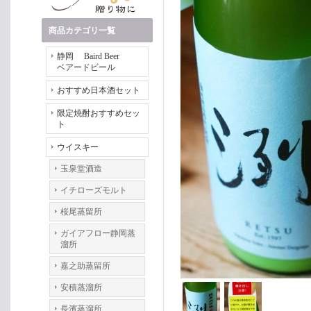
商品カテゴリ一覧
静岡 Baird Beer
ベアードビール
おすすめ日本酒セット
限定焼酎おすすめセッ
ト
ウイスキー
玉泉堂酒造
イチローズモルト
桜尾蒸留所
ガイアフロー静岡蒸
溜所
嘉之助蒸留所
安積蒸溜所
長濱蒸溜所