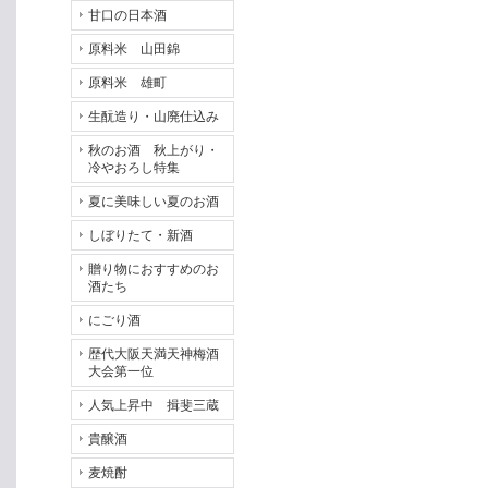
甘口の日本酒
原料米 山田錦
原料米 雄町
生酛造り・山廃仕込み
秋のお酒 秋上がり・
冷やおろし特集
夏に美味しい夏のお酒
しぼりたて・新酒
贈り物におすすめのお
酒たち
にごり酒
歴代大阪天満天神梅酒
大会第一位
人気上昇中 揖斐三蔵
貴醸酒
麦焼酎