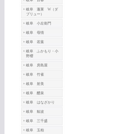
岐阜 百春
岐阜 蓬莱 W（ダ
ブリュー）
岐阜 小左衛門
岐阜 母情
岐阜 若葉
岐阜 ふかもり・小
野櫻
岐阜 房島屋
岐阜 竹雀
岐阜 射美
岐阜 醴泉
岐阜 はなざかり
岐阜 鯨波
岐阜 三千盛
岐阜 玉柏