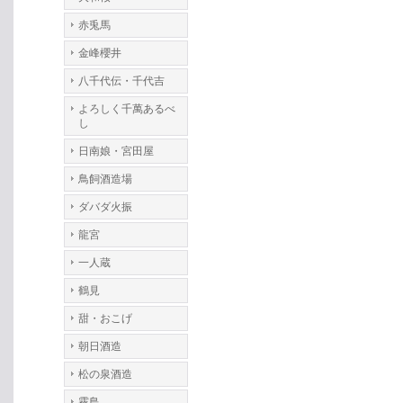
赤兎馬
金峰櫻井
八千代伝・千代吉
よろしく千萬あるべ
し
日南娘・宮田屋
鳥飼酒造場
ダバダ火振
龍宮
一人蔵
鶴見
甜・おこげ
朝日酒造
松の泉酒造
霧島