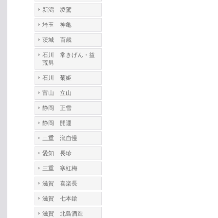
新潟 凌駕
埼玉 神亀
茨城 百歳
石川 常きげん・益
荒男
石川 菊姫
富山 立山
静岡 正雪
静岡 開運
三重 瀧自慢
愛知 長珍
三重 寒紅梅
滋賀 喜楽長
滋賀 七本鎗
滋賀 北島酒造