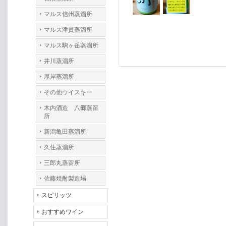
マルス信州蒸溜所
マルス津貫蒸溜所
マルス駒ヶ岳蒸溜所
井川蒸溜所
厚岸蒸溜所
その他ウイスキー
木内酒造 八郷蒸留
所
新潟亀田蒸溜所
久住蒸溜所
三郎丸蒸留所
佐藤焼酎製造場
スピリッツ
おすすめワイン