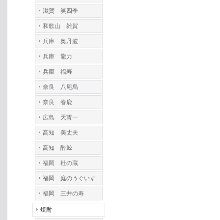
滋賀 笑四季
和歌山 雑賀
兵庫 奥丹波
兵庫 龍力
兵庫 福寿
奈良 八咫烏
奈良 春鹿
広島 天寳一
高知 美丈夫
高知 酔鯨
福岡 杜の蔵
福岡 庭のうぐいす
福岡 三井の寿
焼酎