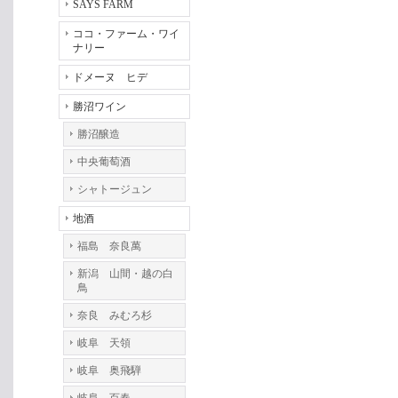
SAYS FARM
ココ・ファーム・ワイ
ナリー
ドメーヌ ヒデ
勝沼ワイン
勝沼醸造
中央葡萄酒
シャトージュン
地酒
福島 奈良萬
新潟 山間・越の白
鳥
奈良 みむろ杉
岐阜 天領
岐阜 奥飛騨