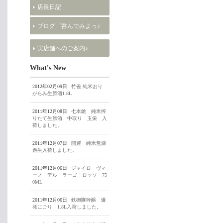
店長日記
ブログ゜呑んでみよっ♪
実店舗へのご案内♪
What's New
2012年02月09日
竹雀 純米おり
がらみ生原酒1.8L
2011年12月08日
七本鎗 純米搾
りたて生原酒 中取り 玉栄 入
荷しました。
2011年12月07日
開運 純米無濾
過生入荷しました。
2011年12月06日
ジャイロ ヴィ
ーノ デル ラーゴ ロッソ 75
0ML
2011年12月06日
鉄砲隊吟醸 爆
発にごり 1.8L入荷しました。