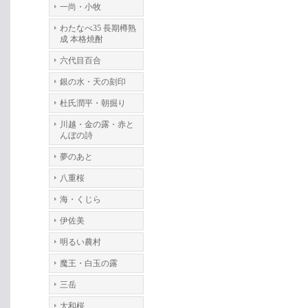
一尚・小牧
わたなべ35 長期樽熟
成 本格焼酎
六代目百合
銀の水・天の刻印
杜氏潤平・朝掘り
川越・金の露・赤と
んぼの詩
夢のあと
八重桜
海・くじら
伊佐美
明るい農村
魔王・白玉の露
三岳
大和桜