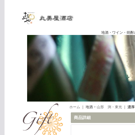
地酒・ワイン・焼酎の専門店
ホーム
｜ 地酒 >
山形 洌・東光
｜
濃厚
商品詳細