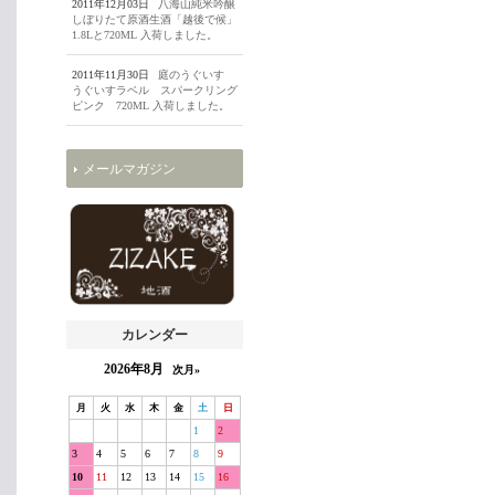
2011年12月03日
八海山純米吟醸
しぼりたて原酒生酒「越後で候」
1.8Lと720ML 入荷しました。
2011年11月30日
庭のうぐいす
うぐいすラベル スパークリング
ピンク 720ML 入荷しました。
メールマガジン
カレンダー
2026年8月
次月»
月
火
水
木
金
土
日
1
2
3
4
5
6
7
8
9
10
11
12
13
14
15
16