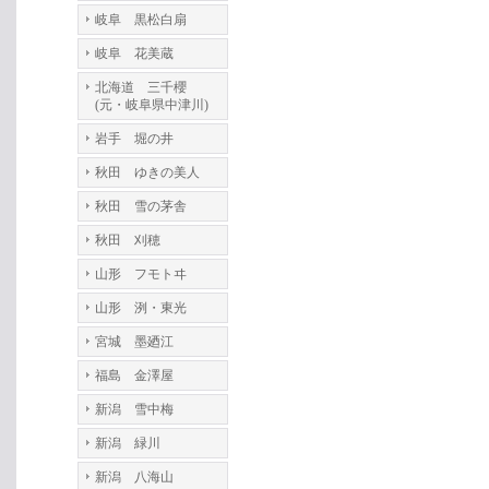
岐阜 黒松白扇
岐阜 花美蔵
北海道 三千櫻
(元・岐阜県中津川)
岩手 堀の井
秋田 ゆきの美人
秋田 雪の茅舎
秋田 刈穂
山形 フモトヰ
山形 洌・東光
宮城 墨廼江
福島 金澤屋
新潟 雪中梅
新潟 緑川
新潟 八海山