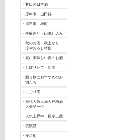
甘口の日本酒
原料米 山田錦
原料米 雄町
生酛造り・山廃仕込み
秋のお酒 秋上がり・
冷やおろし特集
夏に美味しい夏のお酒
しぼりたて・新酒
贈り物におすすめのお
酒たち
にごり酒
歴代大阪天満天神梅酒
大会第一位
人気上昇中 揖斐三蔵
貴醸酒
麦焼酎