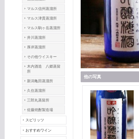
マルス信州蒸溜所
マルス津貫蒸溜所
マルス駒ヶ岳蒸溜所
井川蒸溜所
厚岸蒸溜所
その他ウイスキー
木内酒造 八郷蒸留
所
他の写真
新潟亀田蒸溜所
久住蒸溜所
三郎丸蒸留所
佐藤焼酎製造場
スピリッツ
おすすめワイン