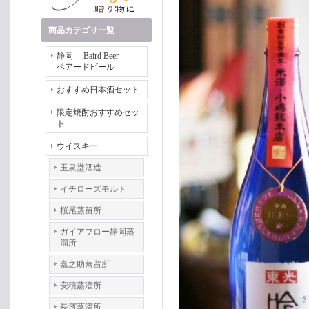
商品カテゴリ一覧
静岡 Baird Beer
ベアードビール
おすすめ日本酒セット
限定焼酎おすすめセッ
ト
ウイスキー
玉泉堂酒造
イチローズモルト
桜尾蒸留所
ガイアフロー静岡蒸
溜所
嘉之助蒸留所
安積蒸溜所
長濱蒸溜所