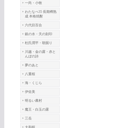
一尚・小牧
わたなべ35 長期樽熟
成 本格焼酎
六代目百合
銀の水・天の刻印
杜氏潤平・朝掘り
川越・金の露・赤と
んぼの詩
夢のあと
八重桜
海・くじら
伊佐美
明るい農村
魔王・白玉の露
三岳
大和桜