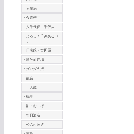
赤兎馬
金峰櫻井
八千代伝・千代吉
よろしく千萬あるべ
し
日南娘・宮田屋
鳥飼酒造場
ダバダ火振
龍宮
一人蔵
鶴見
甜・おこげ
朝日酒造
松の泉酒造
霧島