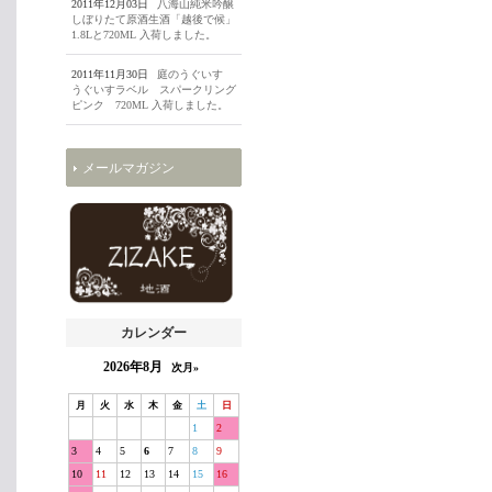
2011年12月03日
八海山純米吟醸
しぼりたて原酒生酒「越後で候」
1.8Lと720ML 入荷しました。
2011年11月30日
庭のうぐいす
うぐいすラベル スパークリング
ピンク 720ML 入荷しました。
メールマガジン
カレンダー
2026年8月
次月»
月
火
水
木
金
土
日
1
2
3
4
5
6
7
8
9
10
11
12
13
14
15
16