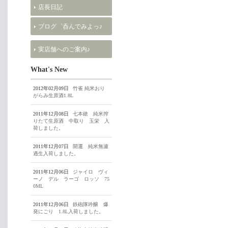
店長日記
ブログ゜呑んでみよっ♪
実店舗へのご案内♪
What's New
2012年02月09日
竹雀 純米おり
がらみ生原酒1.8L
2011年12月08日
七本鎗 純米搾
りたて生原酒 中取り 玉栄 入
荷しました。
2011年12月07日
開運 純米無濾
過生入荷しました。
2011年12月06日
ジャイロ ヴィ
ーノ デル ラーゴ ロッソ 75
0ML
2011年12月06日
鉄砲隊吟醸 爆
発にごり 1.8L入荷しました。