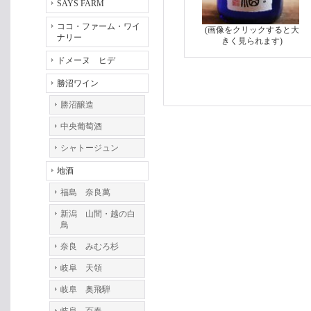
SAYS FARM
ココ・ファーム・ワイ
(画像をクリックすると大
ナリー
きく見られます)
ドメーヌ ヒデ
勝沼ワイン
勝沼醸造
中央葡萄酒
シャトージュン
地酒
福島 奈良萬
新潟 山間・越の白
鳥
奈良 みむろ杉
岐阜 天領
岐阜 奥飛騨