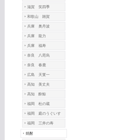
滋賀 笑四季
和歌山 雑賀
兵庫 奥丹波
兵庫 龍力
兵庫 福寿
奈良 八咫烏
奈良 春鹿
広島 天寳一
高知 美丈夫
高知 酔鯨
福岡 杜の蔵
福岡 庭のうぐいす
福岡 三井の寿
焼酎