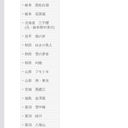
岐阜 黒松白扇
岐阜 花美蔵
北海道 三千櫻
(元・岐阜県中津川)
岩手 堀の井
秋田 ゆきの美人
秋田 雪の茅舎
秋田 刈穂
山形 フモトヰ
山形 洌・東光
宮城 墨廼江
福島 金澤屋
新潟 雪中梅
新潟 緑川
新潟 八海山