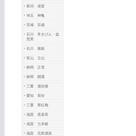
新潟 凌駕
埼玉 神亀
茨城 百歳
石川 常きげん・益
荒男
石川 菊姫
富山 立山
静岡 正雪
静岡 開運
三重 瀧自慢
愛知 長珍
三重 寒紅梅
滋賀 喜楽長
滋賀 七本鎗
滋賀 北島酒造