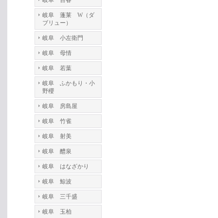
岐阜 百春
岐阜 蓬莱 W（ダ
ブリュー）
岐阜 小左衛門
岐阜 母情
岐阜 若葉
岐阜 ふかもり・小
野櫻
岐阜 房島屋
岐阜 竹雀
岐阜 射美
岐阜 醴泉
岐阜 はなざかり
岐阜 鯨波
岐阜 三千盛
岐阜 玉柏