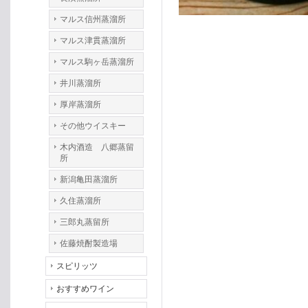
マルス信州蒸溜所
マルス津貫蒸溜所
マルス駒ヶ岳蒸溜所
井川蒸溜所
厚岸蒸溜所
その他ウイスキー
木内酒造 八郷蒸留
所
新潟亀田蒸溜所
久住蒸溜所
三郎丸蒸留所
佐藤焼酎製造場
スピリッツ
おすすめワイン