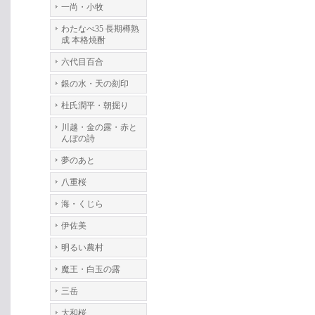
一尚・小牧
わたなべ35 長期樽熟
成 本格焼酎
六代目百合
銀の水・天の刻印
杜氏潤平・朝掘り
川越・金の露・赤と
んぼの詩
夢のあと
八重桜
海・くじら
伊佐美
明るい農村
魔王・白玉の露
三岳
大和桜