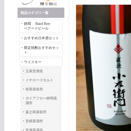
商品カテゴリ一覧
静岡 Baird Beer
ベアードビール
おすすめ日本酒セット
限定焼酎おすすめセッ
ト
ウイスキー
玉泉堂酒造
イチローズモルト
桜尾蒸留所
ガイアフロー静岡蒸
溜所
嘉之助蒸留所
安積蒸溜所
長濱蒸溜所