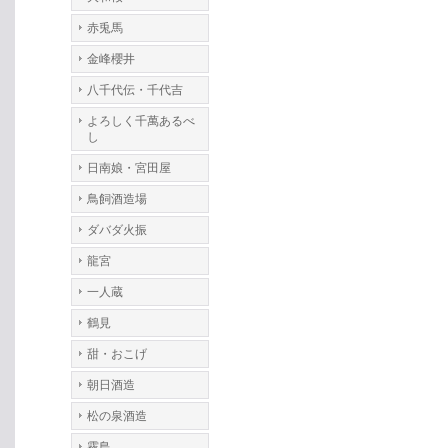
赤兎馬
金峰櫻井
八千代伝・千代吉
よろしく千萬あるべ
し
日南娘・宮田屋
鳥飼酒造場
ダバダ火振
龍宮
一人蔵
鶴見
甜・おこげ
朝日酒造
松の泉酒造
霧島