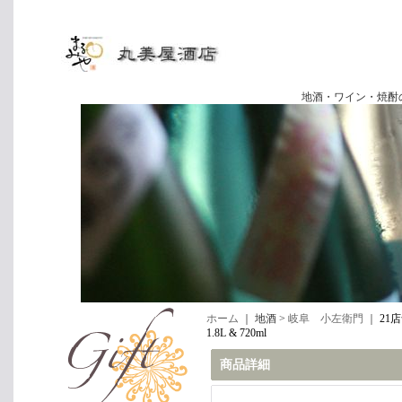
地酒・ワイン・焼酎の専門店
ホーム
｜ 地酒 >
岐阜 小左衛門
｜
21
1.8L & 720ml
商品詳細