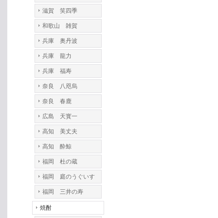
滋賀 笑四季
和歌山 雑賀
兵庫 奥丹波
兵庫 龍力
兵庫 福寿
奈良 八咫烏
奈良 春鹿
広島 天寳一
高知 美丈夫
高知 酔鯨
福岡 杜の蔵
福岡 庭のうぐいす
福岡 三井の寿
焼酎