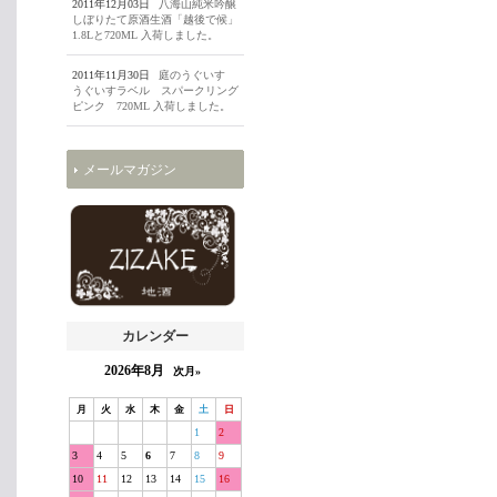
2011年12月03日
八海山純米吟醸
しぼりたて原酒生酒「越後で候」
1.8Lと720ML 入荷しました。
2011年11月30日
庭のうぐいす
うぐいすラベル スパークリング
ピンク 720ML 入荷しました。
メールマガジン
カレンダー
2026年8月
次月»
月
火
水
木
金
土
日
1
2
3
4
5
6
7
8
9
10
11
12
13
14
15
16