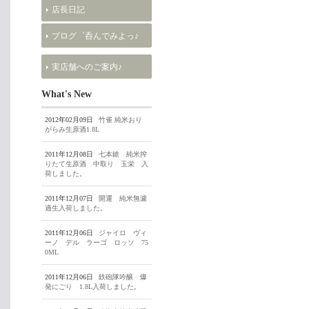
店長日記
ブログ゜呑んでみよっ♪
実店舗へのご案内♪
What's New
2012年02月09日
竹雀 純米おり
がらみ生原酒1.8L
2011年12月08日
七本鎗 純米搾
りたて生原酒 中取り 玉栄 入
荷しました。
2011年12月07日
開運 純米無濾
過生入荷しました。
2011年12月06日
ジャイロ ヴィ
ーノ デル ラーゴ ロッソ 75
0ML
2011年12月06日
鉄砲隊吟醸 爆
発にごり 1.8L入荷しました。