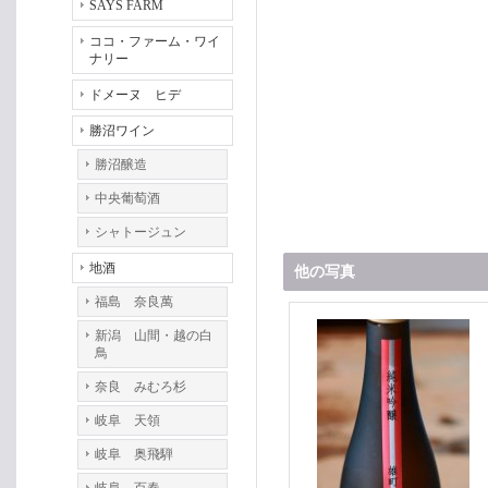
SAYS FARM
ココ・ファーム・ワイ
ナリー
ドメーヌ ヒデ
勝沼ワイン
勝沼醸造
中央葡萄酒
シャトージュン
地酒
他の写真
福島 奈良萬
新潟 山間・越の白
鳥
奈良 みむろ杉
岐阜 天領
岐阜 奥飛騨