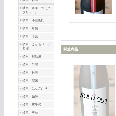
岐阜 百春
岐阜 蓬莱 W（ダ
ブリュー）
岐阜 小左衛門
岐阜 母情
岐阜 若葉
岐阜 ふかもり・小
野櫻
関連商品
岐阜 房島屋
岐阜 竹雀
岐阜 射美
岐阜 醴泉
岐阜 はなざかり
岐阜 鯨波
岐阜 三千盛
岐阜 玉柏