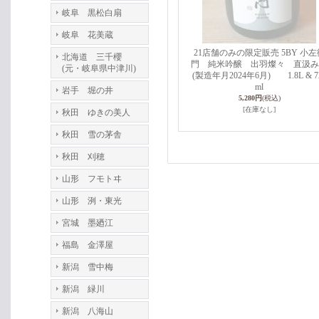
岐阜 黒松白扇
岐阜 花美蔵
21店舗のみの限定販売 5BY 小左
北海道 三千櫻
門 純米吟醸 出羽燦々 直汲
(元・岐阜県中津川)
(製造年月2024年6月) 1.8L & 7
ml
岩手 堀の井
5,280円
(税込)
[在庫なし]
秋田 ゆきの美人
秋田 雪の茅舎
秋田 刈穂
山形 フモトヰ
山形 洌・東光
宮城 墨廼江
福島 金澤屋
新潟 雪中梅
新潟 緑川
新潟 八海山