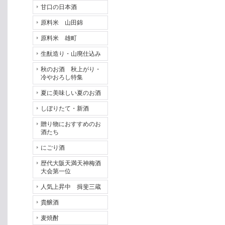
甘口の日本酒
原料米 山田錦
原料米 雄町
生酛造り・山廃仕込み
秋のお酒 秋上がり・
冷やおろし特集
夏に美味しい夏のお酒
しぼりたて・新酒
贈り物におすすめのお
酒たち
にごり酒
歴代大阪天満天神梅酒
大会第一位
人気上昇中 揖斐三蔵
貴醸酒
麦焼酎