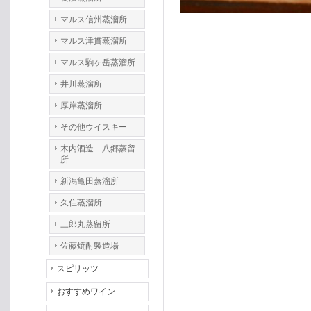
マルス信州蒸溜所
マルス津貫蒸溜所
マルス駒ヶ岳蒸溜所
井川蒸溜所
厚岸蒸溜所
その他ウイスキー
木内酒造 八郷蒸留
所
新潟亀田蒸溜所
久住蒸溜所
三郎丸蒸留所
佐藤焼酎製造場
スピリッツ
おすすめワイン