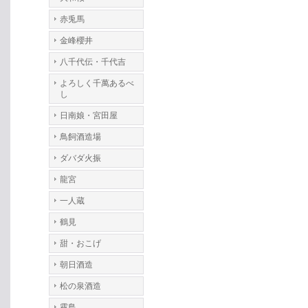
赤兎馬
金峰櫻井
八千代伝・千代吉
よろしく千萬あるべ
し
日南娘・宮田屋
鳥飼酒造場
ダバダ火振
龍宮
一人蔵
鶴見
甜・おこげ
朝日酒造
松の泉酒造
霧島