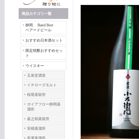
商品カテゴリ一覧
静岡 Baird Beer
ベアードビール
おすすめ日本酒セット
限定焼酎おすすめセッ
ト
ウイスキー
玉泉堂酒造
イチローズモルト
桜尾蒸留所
ガイアフロー静岡蒸
溜所
嘉之助蒸留所
安積蒸溜所
長濱蒸溜所