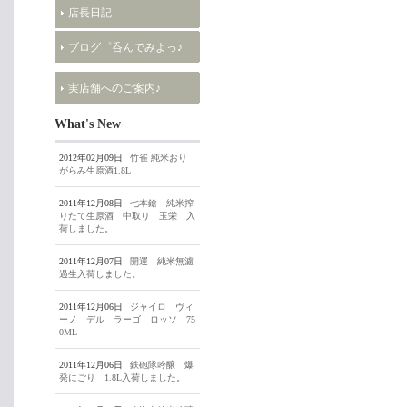
店長日記
ブログ゜呑んでみよっ♪
実店舗へのご案内♪
What's New
2012年02月09日
竹雀 純米おり
がらみ生原酒1.8L
2011年12月08日
七本鎗 純米搾
りたて生原酒 中取り 玉栄 入
荷しました。
2011年12月07日
開運 純米無濾
過生入荷しました。
2011年12月06日
ジャイロ ヴィ
ーノ デル ラーゴ ロッソ 75
0ML
2011年12月06日
鉄砲隊吟醸 爆
発にごり 1.8L入荷しました。