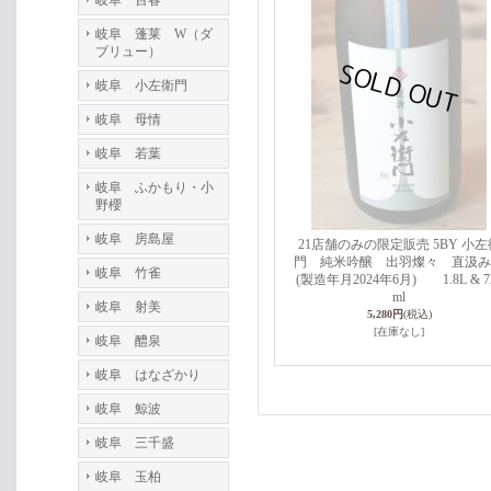
岐阜 百春
岐阜 蓬莱 W（ダ
ブリュー）
岐阜 小左衛門
岐阜 母情
岐阜 若葉
岐阜 ふかもり・小
野櫻
岐阜 房島屋
21店舗のみの限定販売 5BY 小左
門 純米吟醸 出羽燦々 直汲
岐阜 竹雀
(製造年月2024年6月) 1.8L & 7
ml
岐阜 射美
5,280円
(税込)
[在庫なし]
岐阜 醴泉
岐阜 はなざかり
岐阜 鯨波
岐阜 三千盛
岐阜 玉柏