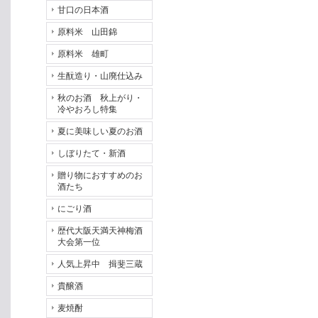
甘口の日本酒
原料米 山田錦
原料米 雄町
生酛造り・山廃仕込み
秋のお酒 秋上がり・
冷やおろし特集
夏に美味しい夏のお酒
しぼりたて・新酒
贈り物におすすめのお
酒たち
にごり酒
歴代大阪天満天神梅酒
大会第一位
人気上昇中 揖斐三蔵
貴醸酒
麦焼酎