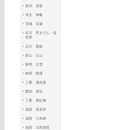
新潟 凌駕
埼玉 神亀
茨城 百歳
石川 常きげん・益
荒男
石川 菊姫
富山 立山
静岡 正雪
静岡 開運
三重 瀧自慢
愛知 長珍
三重 寒紅梅
滋賀 喜楽長
滋賀 七本鎗
滋賀 北島酒造