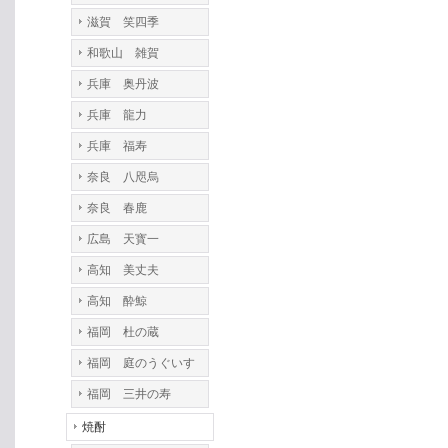
滋賀 笑四季
和歌山 雑賀
兵庫 奥丹波
兵庫 龍力
兵庫 福寿
奈良 八咫烏
奈良 春鹿
広島 天寳一
高知 美丈夫
高知 酔鯨
福岡 杜の蔵
福岡 庭のうぐいす
福岡 三井の寿
焼酎