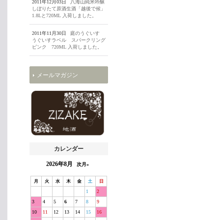
2011年12月03日
八海山純米吟醸
しぼりたて原酒生酒「越後で候」
1.8Lと720ML 入荷しました。
2011年11月30日
庭のうぐいす
うぐいすラベル スパークリング
ピンク 720ML 入荷しました。
メールマガジン
カレンダー
2026年8月
次月»
月
火
水
木
金
土
日
1
2
3
4
5
6
7
8
9
10
11
12
13
14
15
16