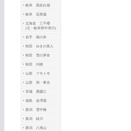
岐阜 黒松白扇
岐阜 花美蔵
北海道 三千櫻
(元・岐阜県中津川)
岩手 堀の井
秋田 ゆきの美人
秋田 雪の茅舎
秋田 刈穂
山形 フモトヰ
山形 洌・東光
宮城 墨廼江
福島 金澤屋
新潟 雪中梅
新潟 緑川
新潟 八海山