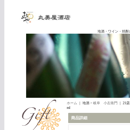
地酒・ワイン・焼酎の専門店
ホーム
｜ 地酒 >
岐阜 小左衛門
｜
21
ml
商品詳細