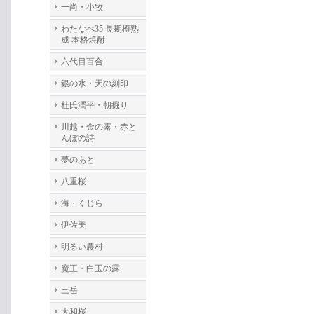
一尚・小牧
わたなべ35 長期樽熟
成 本格焼酎
六代目百合
銀の水・天の刻印
杜氏潤平・朝掘り
川越・金の露・赤と
んぼの詩
夢のあと
八重桜
海・くじら
伊佐美
明るい農村
魔王・白玉の露
三岳
大和桜