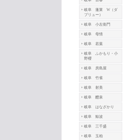
岐阜 百春
岐阜 蓬莱 W（ダ
ブリュー）
岐阜 小左衛門
岐阜 母情
岐阜 若葉
岐阜 ふかもり・小
野櫻
岐阜 房島屋
岐阜 竹雀
岐阜 射美
岐阜 醴泉
岐阜 はなざかり
岐阜 鯨波
岐阜 三千盛
岐阜 玉柏