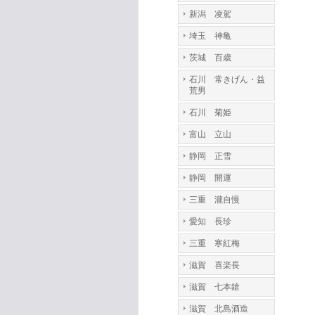
新潟 凌駕
埼玉 神亀
茨城 百歳
石川 常きげん・益
荒男
石川 菊姫
富山 立山
静岡 正雪
静岡 開運
三重 瀧自慢
愛知 長珍
三重 寒紅梅
滋賀 喜楽長
滋賀 七本鎗
滋賀 北島酒造