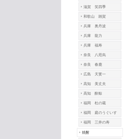
滋賀 笑四季
和歌山 雑賀
兵庫 奥丹波
兵庫 龍力
兵庫 福寿
奈良 八咫烏
奈良 春鹿
広島 天寳一
高知 美丈夫
高知 酔鯨
福岡 杜の蔵
福岡 庭のうぐいす
福岡 三井の寿
焼酎