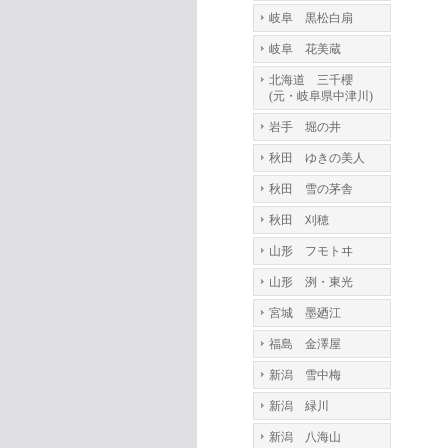
岐阜 黒松白扇
岐阜 花美蔵
北海道 三千櫻
(元・岐阜県中津川)
岩手 堀の井
秋田 ゆきの美人
秋田 雪の茅舎
秋田 刈穂
山形 フモトヰ
山形 洌・東光
宮城 墨廼江
福島 金澤屋
新潟 雪中梅
新潟 緑川
新潟 八海山