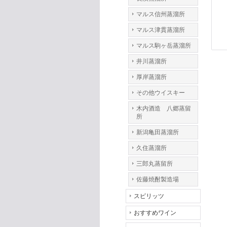
マルス信州蒸溜所
マルス津貫蒸溜所
マルス駒ヶ岳蒸溜所
井川蒸溜所
厚岸蒸溜所
その他ウイスキー
木内酒造 八郷蒸留
所
新潟亀田蒸溜所
久住蒸溜所
三郎丸蒸留所
佐藤焼酎製造場
スピリッツ
おすすめワイン