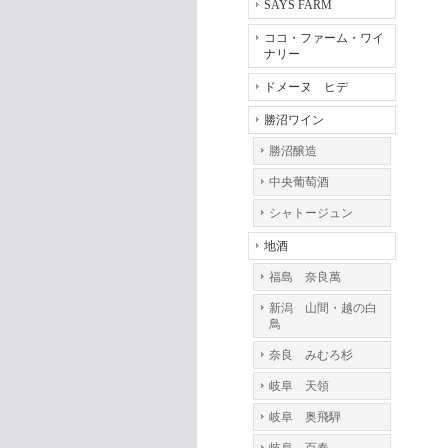
SAYS FARM
ココ・ファーム・ワイ
ナリー
ドメーヌ ヒデ
勝沼ワイン
勝沼醸造
中央葡萄酒
シャトージュン
地酒
福島 奈良萬
新潟 山間・越の白
鳥
奈良 みむろ杉
岐阜 天領
岐阜 奥飛騨