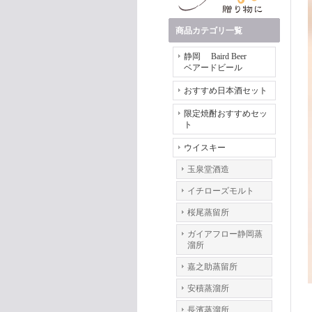
商品カテゴリ一覧
静岡 Baird Beer
ベアードビール
おすすめ日本酒セット
限定焼酎おすすめセッ
ト
ウイスキー
玉泉堂酒造
イチローズモルト
桜尾蒸留所
ガイアフロー静岡蒸
溜所
嘉之助蒸留所
安積蒸溜所
長濱蒸溜所