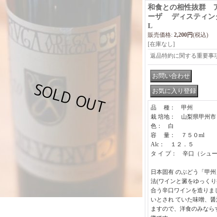
和食との相性抜群 
ーザ ディスティンタメ
L
販売価格
:
2,200円
(税込)
[在庫なし]
返品特約に関する重要事
品 種： 甲州
栽 培地： 山梨県甲州市
色： 白
容 量： ７５０ml
Alc： １２．５
タ イ プ： 辛口（シュ
日本固有 のぶどう「甲
法(ワインと澱をゆっくり
合う辛口ワインを造りま
いとされ ていた味噌、
ますので、洋食のみなら