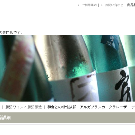
｜
商品
ご利用案内
お問い合わせ
です。
｜ 勝沼ワイン >
勝沼醸造
｜
和食との相性抜群 アルガブランカ クラレーザ ディス
品詳細