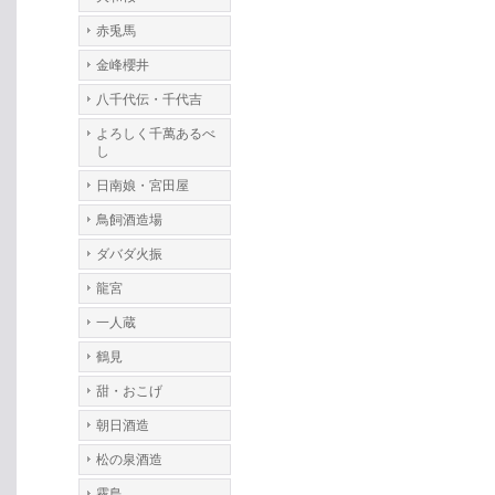
赤兎馬
金峰櫻井
八千代伝・千代吉
よろしく千萬あるべ
し
日南娘・宮田屋
鳥飼酒造場
ダバダ火振
龍宮
一人蔵
鶴見
甜・おこげ
朝日酒造
松の泉酒造
霧島