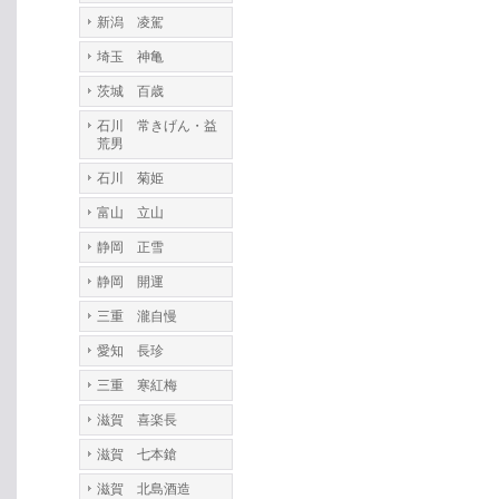
新潟 凌駕
埼玉 神亀
茨城 百歳
石川 常きげん・益
荒男
石川 菊姫
富山 立山
静岡 正雪
静岡 開運
三重 瀧自慢
愛知 長珍
三重 寒紅梅
滋賀 喜楽長
滋賀 七本鎗
滋賀 北島酒造