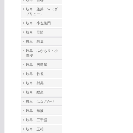
岐阜 百春
岐阜 蓬莱 W（ダ
ブリュー）
岐阜 小左衛門
岐阜 母情
岐阜 若葉
岐阜 ふかもり・小
野櫻
岐阜 房島屋
岐阜 竹雀
岐阜 射美
岐阜 醴泉
岐阜 はなざかり
岐阜 鯨波
岐阜 三千盛
岐阜 玉柏