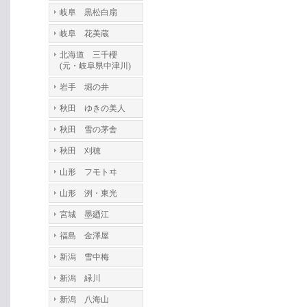
岐阜 黒松白扇
岐阜 花美蔵
北海道 三千櫻
(元・岐阜県中津川)
岩手 堀の井
秋田 ゆきの美人
秋田 雪の茅舎
秋田 刈穂
山形 フモトヰ
山形 洌・東光
宮城 墨廼江
福島 金澤屋
新潟 雪中梅
新潟 緑川
新潟 八海山