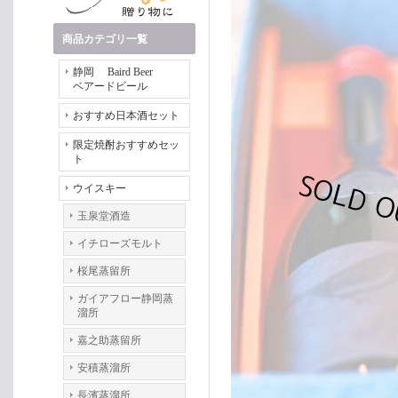
商品カテゴリ一覧
静岡 Baird Beer
ベアードビール
おすすめ日本酒セット
限定焼酎おすすめセッ
ト
ウイスキー
玉泉堂酒造
イチローズモルト
桜尾蒸留所
ガイアフロー静岡蒸
溜所
嘉之助蒸留所
安積蒸溜所
長濱蒸溜所