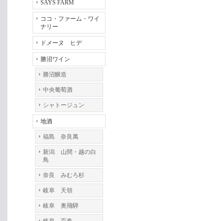
SAYS FARM
ココ・ファーム・ワイ
ナリー
ドメーヌ ヒデ
勝沼ワイン
勝沼醸造
中央葡萄酒
シャトージュン
地酒
福島 奈良萬
新潟 山間・越の白
鳥
奈良 みむろ杉
岐阜 天領
岐阜 奥飛騨