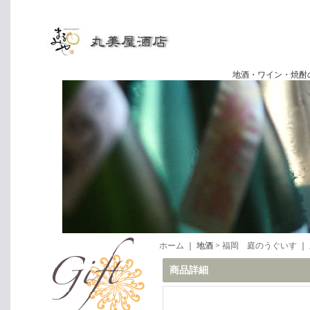
地酒・ワイン・焼酎の専門店
ホーム
｜ 地酒 >
福岡 庭のうぐいす
｜
商品詳細