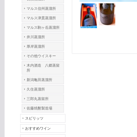
マルス信州蒸溜所
マルス津貫蒸溜所
マルス駒ヶ岳蒸溜所
井川蒸溜所
厚岸蒸溜所
その他ウイスキー
木内酒造 八郷蒸留
所
新潟亀田蒸溜所
久住蒸溜所
三郎丸蒸留所
佐藤焼酎製造場
スピリッツ
おすすめワイン