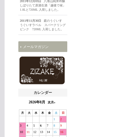
2011年12月03日
八海山純米吟醸
しぼりたて原酒生酒「越後で候」
1.8Lと720ML 入荷しました。
2011年11月30日
庭のうぐいす
うぐいすラベル スパークリング
ピンク 720ML 入荷しました。
メールマガジン
カレンダー
2026年8月
次月»
月
火
水
木
金
土
日
1
2
3
4
5
6
7
8
9
10
11
12
13
14
15
16