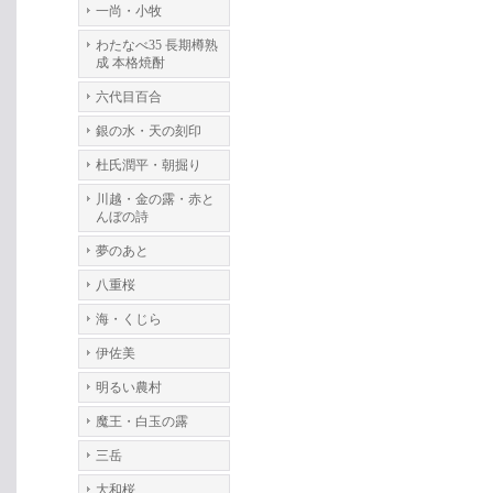
一尚・小牧
わたなべ35 長期樽熟
成 本格焼酎
六代目百合
銀の水・天の刻印
杜氏潤平・朝掘り
川越・金の露・赤と
んぼの詩
夢のあと
八重桜
海・くじら
伊佐美
明るい農村
魔王・白玉の露
三岳
大和桜