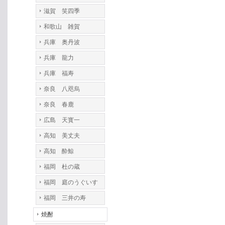
滋賀 笑四季
和歌山 雑賀
兵庫 奥丹波
兵庫 龍力
兵庫 福寿
奈良 八咫烏
奈良 春鹿
広島 天寳一
高知 美丈夫
高知 酔鯨
福岡 杜の蔵
福岡 庭のうぐいす
福岡 三井の寿
焼酎