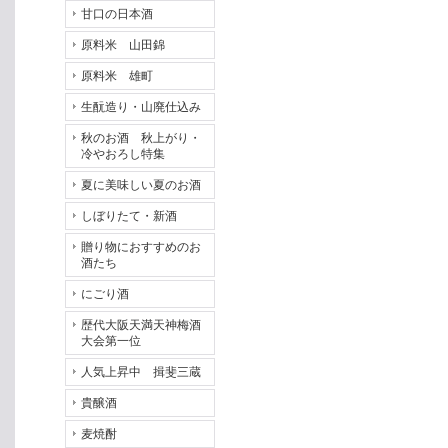
甘口の日本酒
原料米 山田錦
原料米 雄町
生酛造り・山廃仕込み
秋のお酒 秋上がり・
冷やおろし特集
夏に美味しい夏のお酒
しぼりたて・新酒
贈り物におすすめのお
酒たち
にごり酒
歴代大阪天満天神梅酒
大会第一位
人気上昇中 揖斐三蔵
貴醸酒
麦焼酎