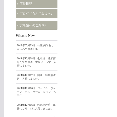
店長日記
ブログ゜呑んでみよっ♪
実店舗へのご案内♪
What's New
2012年02月09日
竹雀 純米おり
がらみ生原酒1.8L
2011年12月08日
七本鎗 純米搾
りたて生原酒 中取り 玉栄 入
荷しました。
2011年12月07日
開運 純米無濾
過生入荷しました。
2011年12月06日
ジャイロ ヴィ
ーノ デル ラーゴ ロッソ 75
0ML
2011年12月06日
鉄砲隊吟醸 爆
発にごり 1.8L入荷しました。