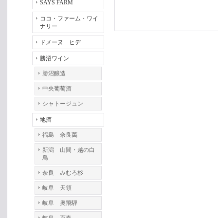
SAYS FARM
ココ・ファーム・ワイ
ナリー
ドメーヌ ヒデ
勝沼ワイン
勝沼醸造
中央葡萄酒
シャトージュン
地酒
福島 奈良萬
新潟 山間・越の白
鳥
奈良 みむろ杉
岐阜 天領
岐阜 奥飛騨