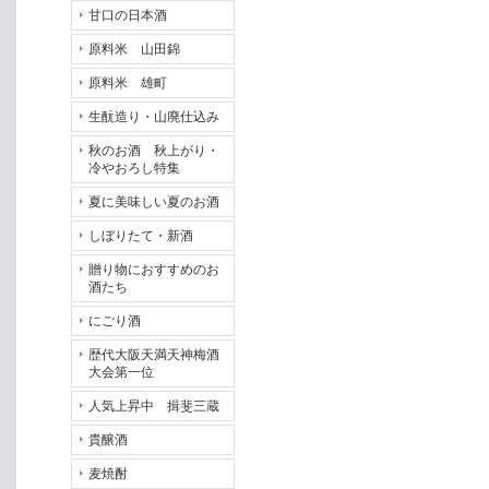
甘口の日本酒
原料米 山田錦
原料米 雄町
生酛造り・山廃仕込み
秋のお酒 秋上がり・
冷やおろし特集
夏に美味しい夏のお酒
しぼりたて・新酒
贈り物におすすめのお
酒たち
にごり酒
歴代大阪天満天神梅酒
大会第一位
人気上昇中 揖斐三蔵
貴醸酒
麦焼酎