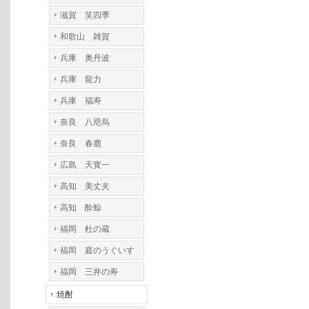
滋賀 笑四季
和歌山 雑賀
兵庫 奥丹波
兵庫 龍力
兵庫 福寿
奈良 八咫烏
奈良 春鹿
広島 天寳一
高知 美丈夫
高知 酔鯨
福岡 杜の蔵
福岡 庭のうぐいす
福岡 三井の寿
焼酎