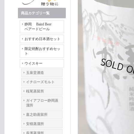
商品カテゴリ一覧
静岡 Baird Beer
ベアードビール
おすすめ日本酒セット
限定焼酎おすすめセッ
ト
ウイスキー
玉泉堂酒造
イチローズモルト
桜尾蒸留所
ガイアフロー静岡蒸
溜所
嘉之助蒸留所
安積蒸溜所
長濱蒸溜所