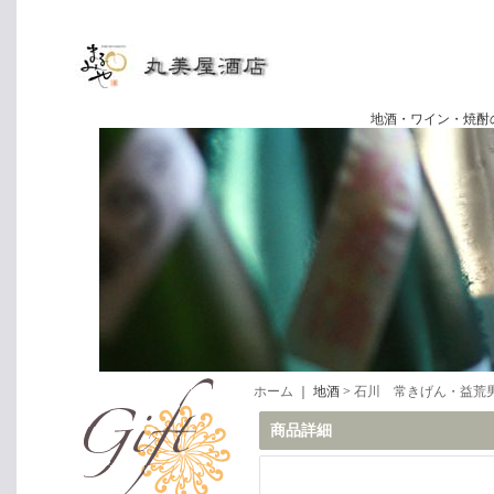
地酒・ワイン・焼酎の専門店
ホーム
｜ 地酒 >
石川 常きげん・益荒
商品詳細