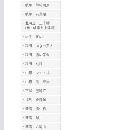
岐阜 黒松白扇
岐阜 花美蔵
北海道 三千櫻
(元・岐阜県中津川)
岩手 堀の井
秋田 ゆきの美人
秋田 雪の茅舎
秋田 刈穂
山形 フモトヰ
山形 洌・東光
宮城 墨廼江
福島 金澤屋
新潟 雪中梅
新潟 緑川
新潟 八海山