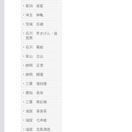
新潟 凌駕
埼玉 神亀
茨城 百歳
石川 常きげん・益
荒男
石川 菊姫
富山 立山
静岡 正雪
静岡 開運
三重 瀧自慢
愛知 長珍
三重 寒紅梅
滋賀 喜楽長
滋賀 七本鎗
滋賀 北島酒造