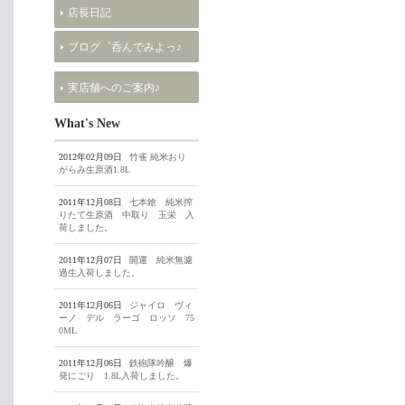
店長日記
ブログ゜呑んでみよっ♪
実店舗へのご案内♪
What's New
2012年02月09日
竹雀 純米おり
がらみ生原酒1.8L
2011年12月08日
七本鎗 純米搾
りたて生原酒 中取り 玉栄 入
荷しました。
2011年12月07日
開運 純米無濾
過生入荷しました。
2011年12月06日
ジャイロ ヴィ
ーノ デル ラーゴ ロッソ 75
0ML
2011年12月06日
鉄砲隊吟醸 爆
発にごり 1.8L入荷しました。