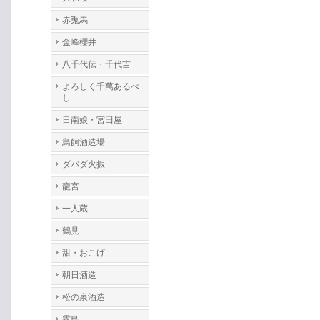
赤兎馬
金峰櫻井
八千代伝・千代吉
よろしく千萬あるべ
し
日南娘・宮田屋
鳥飼酒造場
ダバダ火振
龍宮
一人蔵
鶴見
甜・おこげ
朝日酒造
松の泉酒造
霧島