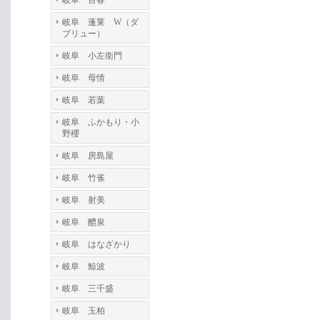
岐阜 百春
岐阜 蓬莱 W（ダ
ブリュー）
岐阜 小左衛門
岐阜 母情
岐阜 若葉
岐阜 ふかもり・小
野櫻
岐阜 房島屋
岐阜 竹雀
岐阜 射美
岐阜 醴泉
岐阜 はなざかり
岐阜 鯨波
岐阜 三千盛
岐阜 玉柏