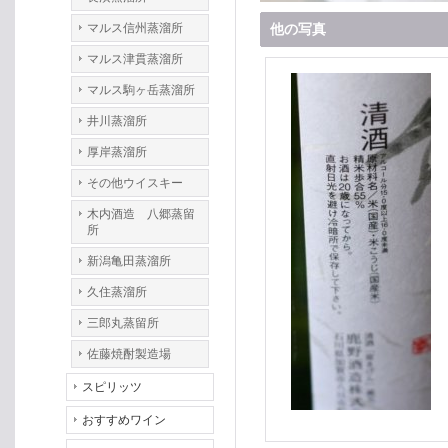
マルス信州蒸溜所
他の写真
マルス津貫蒸溜所
マルス駒ヶ岳蒸溜所
井川蒸溜所
厚岸蒸溜所
その他ウイスキー
木内酒造 八郷蒸留
所
新潟亀田蒸溜所
久住蒸溜所
三郎丸蒸留所
佐藤焼酎製造場
スピリッツ
おすすめワイン