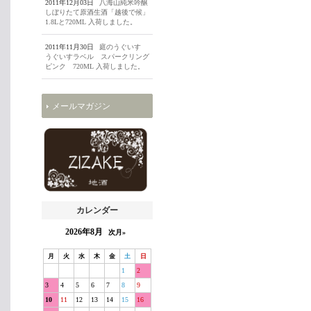
2011年12月03日
八海山純米吟醸
しぼりたて原酒生酒「越後で候」
1.8Lと720ML 入荷しました。
2011年11月30日
庭のうぐいす
うぐいすラベル スパークリング
ピンク 720ML 入荷しました。
メールマガジン
カレンダー
2026年8月
次月»
月
火
水
木
金
土
日
1
2
3
4
5
6
7
8
9
10
11
12
13
14
15
16