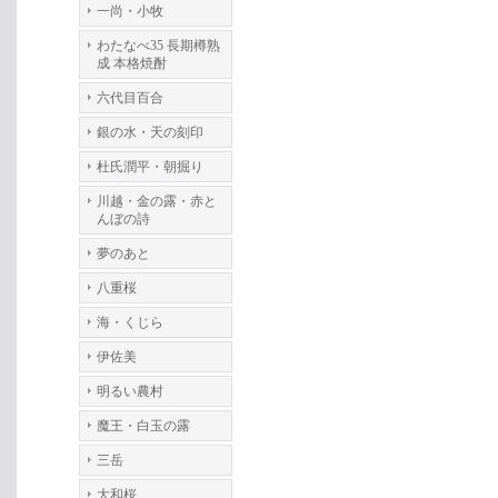
一尚・小牧
わたなべ35 長期樽熟
成 本格焼酎
六代目百合
銀の水・天の刻印
杜氏潤平・朝掘り
川越・金の露・赤と
んぼの詩
夢のあと
八重桜
海・くじら
伊佐美
明るい農村
魔王・白玉の露
三岳
大和桜