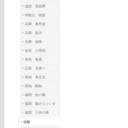
滋賀 笑四季
和歌山 雑賀
兵庫 奥丹波
兵庫 龍力
兵庫 福寿
奈良 八咫烏
奈良 春鹿
広島 天寳一
高知 美丈夫
高知 酔鯨
福岡 杜の蔵
福岡 庭のうぐいす
福岡 三井の寿
焼酎