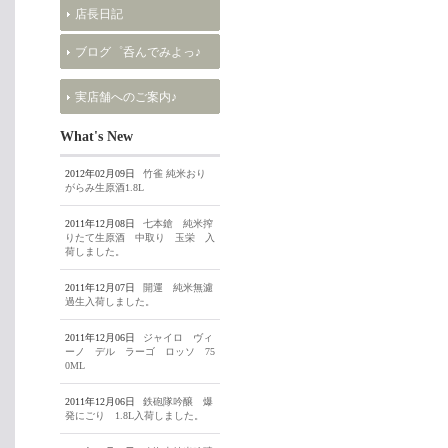
店長日記
ブログ゜呑んでみよっ♪
実店舗へのご案内♪
What's New
2012年02月09日
竹雀 純米おり
がらみ生原酒1.8L
2011年12月08日
七本鎗 純米搾
りたて生原酒 中取り 玉栄 入
荷しました。
2011年12月07日
開運 純米無濾
過生入荷しました。
2011年12月06日
ジャイロ ヴィ
ーノ デル ラーゴ ロッソ 75
0ML
2011年12月06日
鉄砲隊吟醸 爆
発にごり 1.8L入荷しました。