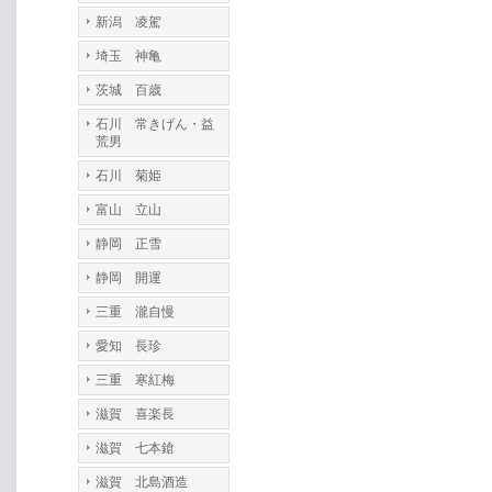
新潟 凌駕
埼玉 神亀
茨城 百歳
石川 常きげん・益
荒男
石川 菊姫
富山 立山
静岡 正雪
静岡 開運
三重 瀧自慢
愛知 長珍
三重 寒紅梅
滋賀 喜楽長
滋賀 七本鎗
滋賀 北島酒造