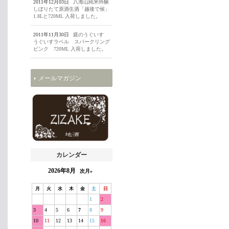
2011年12月03日
八海山純米吟醸
しぼりたて原酒生酒「越後で候」
1.8Lと720ML 入荷しました。
2011年11月30日
庭のうぐいす
うぐいすラベル スパークリング
ピンク 720ML 入荷しました。
メールマガジン
カレンダー
2026年8月
次月»
月
火
水
木
金
土
日
1
2
3
4
5
6
7
8
9
10
11
12
13
14
15
16