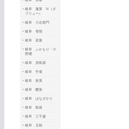
岐阜 百春
岐阜 蓬莱 W（ダ
ブリュー）
岐阜 小左衛門
岐阜 母情
岐阜 若葉
岐阜 ふかもり・小
野櫻
岐阜 房島屋
岐阜 竹雀
岐阜 射美
岐阜 醴泉
岐阜 はなざかり
岐阜 鯨波
岐阜 三千盛
岐阜 玉柏