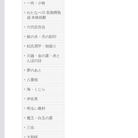
一尚・小牧
わたなべ35 長期樽熟
成 本格焼酎
六代目百合
銀の水・天の刻印
杜氏潤平・朝掘り
川越・金の露・赤と
んぼの詩
夢のあと
八重桜
海・くじら
伊佐美
明るい農村
魔王・白玉の露
三岳
大和桜