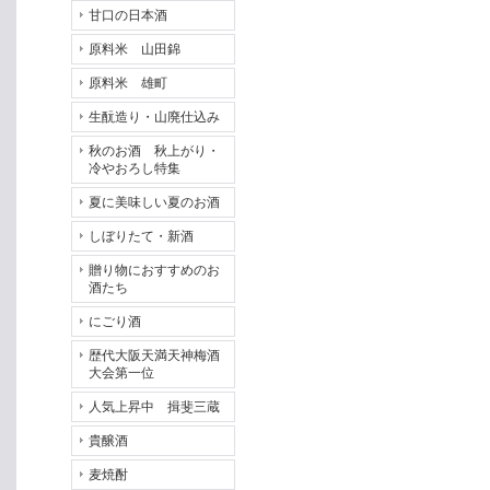
甘口の日本酒
原料米 山田錦
原料米 雄町
生酛造り・山廃仕込み
秋のお酒 秋上がり・
冷やおろし特集
夏に美味しい夏のお酒
しぼりたて・新酒
贈り物におすすめのお
酒たち
にごり酒
歴代大阪天満天神梅酒
大会第一位
人気上昇中 揖斐三蔵
貴醸酒
麦焼酎