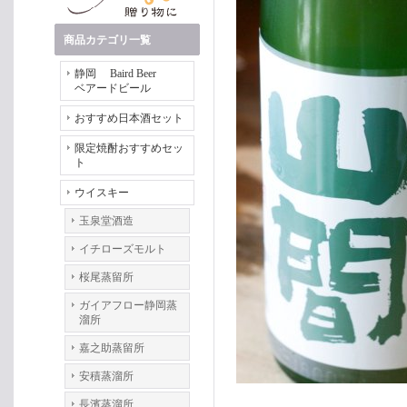
商品カテゴリ一覧
静岡 Baird Beer
ベアードビール
おすすめ日本酒セット
限定焼酎おすすめセッ
ト
ウイスキー
玉泉堂酒造
イチローズモルト
桜尾蒸留所
ガイアフロー静岡蒸
溜所
嘉之助蒸留所
安積蒸溜所
長濱蒸溜所