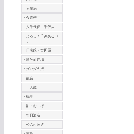
赤兎馬
金峰櫻井
八千代伝・千代吉
よろしく千萬あるべ
し
日南娘・宮田屋
鳥飼酒造場
ダバダ火振
龍宮
一人蔵
鶴見
甜・おこげ
朝日酒造
松の泉酒造
霧島