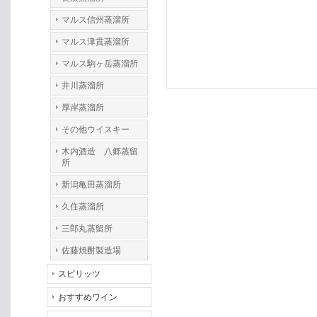
マルス信州蒸溜所
マルス津貫蒸溜所
マルス駒ヶ岳蒸溜所
井川蒸溜所
厚岸蒸溜所
その他ウイスキー
木内酒造 八郷蒸留
所
新潟亀田蒸溜所
久住蒸溜所
三郎丸蒸留所
佐藤焼酎製造場
スピリッツ
おすすめワイン