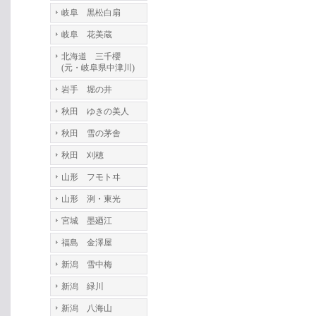
岐阜 黒松白扇
岐阜 花美蔵
北海道 三千櫻
(元・岐阜県中津川)
岩手 堀の井
秋田 ゆきの美人
秋田 雪の茅舎
秋田 刈穂
山形 フモトヰ
山形 洌・東光
宮城 墨廼江
福島 金澤屋
新潟 雪中梅
新潟 緑川
新潟 八海山