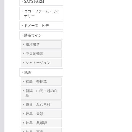
SAYS FARM
ココ・ファーム・ワイ
ナリー
ドメーヌ ヒデ
勝沼ワイン
勝沼醸造
中央葡萄酒
シャトージュン
地酒
福島 奈良萬
新潟 山間・越の白
鳥
奈良 みむろ杉
岐阜 天領
岐阜 奥飛騨