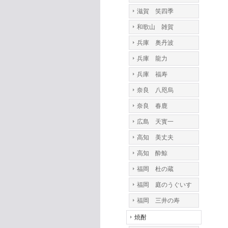
滋賀 笑四季
和歌山 雑賀
兵庫 奥丹波
兵庫 龍力
兵庫 福寿
奈良 八咫烏
奈良 春鹿
広島 天寳一
高知 美丈夫
高知 酔鯨
福岡 杜の蔵
福岡 庭のうぐいす
福岡 三井の寿
焼酎