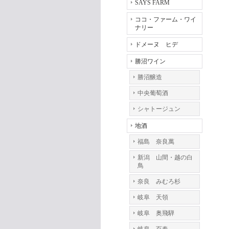
SAYS FARM
ココ・ファーム・ワイ
ナリー
ドメーヌ ヒデ
勝沼ワイン
勝沼醸造
中央葡萄酒
シャトージュン
地酒
福島 奈良萬
新潟 山間・越の白
鳥
奈良 みむろ杉
岐阜 天領
岐阜 奥飛騨