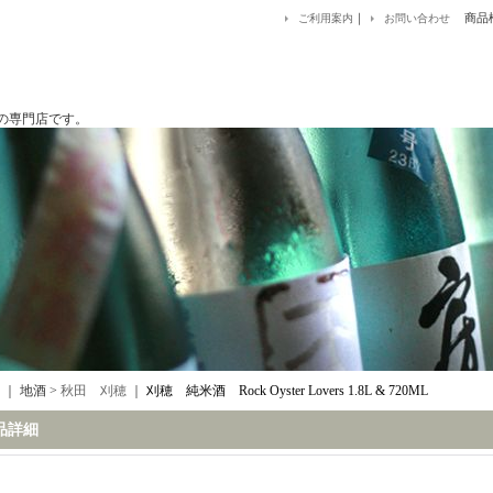
｜
商品
ご利用案内
お問い合わせ
です。
｜ 地酒 >
秋田 刈穂
｜
刈穂 純米酒 Rock Oyster Lovers 1.8L & 720ML
品詳細