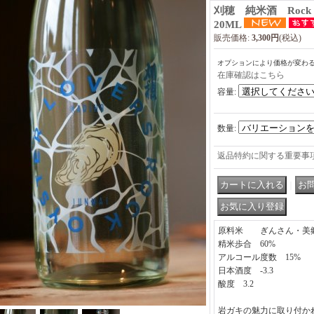
刈穂 純米酒 Rock Oyst
20ML
販売価格
:
3,300円
(税込)
オプションにより価格が変わ
在庫確認はこちら
容量
:
数量
:
返品特約に関する重要事
｜
原料米 ぎんさん・美
精米歩合 60%
アルコール度数 15%
日本酒度 -3.3
酸度 3.2
岩ガキの魅力に取り付か