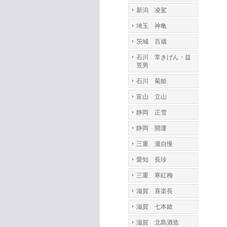
新潟 凌駕
埼玉 神亀
茨城 百歳
石川 常きげん・益
荒男
石川 菊姫
富山 立山
静岡 正雪
静岡 開運
三重 瀧自慢
愛知 長珍
三重 寒紅梅
滋賀 喜楽長
滋賀 七本鎗
滋賀 北島酒造