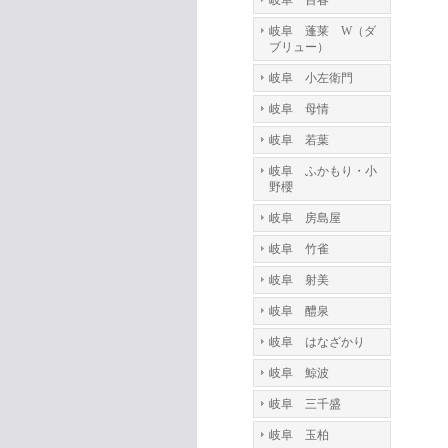
岐阜 百春
岐阜 蓬莱 W（ダ
ブリュー）
岐阜 小左衛門
岐阜 母情
岐阜 若葉
岐阜 ふかもり・小
野櫻
岐阜 房島屋
岐阜 竹雀
岐阜 射美
岐阜 醴泉
岐阜 はなざかり
岐阜 鯨波
岐阜 三千盛
岐阜 玉柏