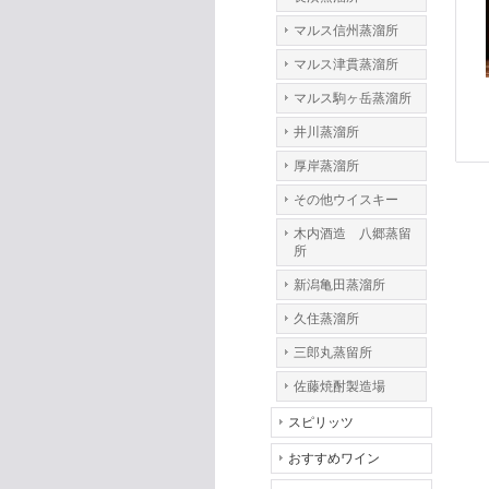
マルス信州蒸溜所
マルス津貫蒸溜所
マルス駒ヶ岳蒸溜所
井川蒸溜所
厚岸蒸溜所
その他ウイスキー
木内酒造 八郷蒸留
所
新潟亀田蒸溜所
久住蒸溜所
三郎丸蒸留所
佐藤焼酎製造場
スピリッツ
おすすめワイン