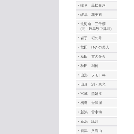
岐阜 黒松白扇
岐阜 花美蔵
北海道 三千櫻
(元・岐阜県中津川)
岩手 堀の井
秋田 ゆきの美人
秋田 雪の茅舎
秋田 刈穂
山形 フモトヰ
山形 洌・東光
宮城 墨廼江
福島 金澤屋
新潟 雪中梅
新潟 緑川
新潟 八海山