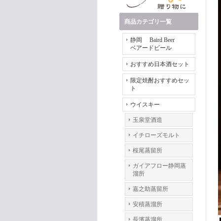
商品カテゴリ一覧
静岡 Baird Beer
ベアードビール
おすすめ日本酒セット
限定焼酎おすすめセッ
ト
ウイスキー
玉泉堂酒造
イチローズモルト
桜尾蒸留所
ガイアフロー静岡蒸
溜所
嘉之助蒸留所
安積蒸溜所
長濱蒸溜所