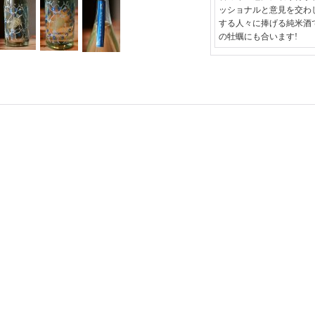
ッショナルと意見を交わ
する人々に捧げる純米酒
の牡蠣にも合います!